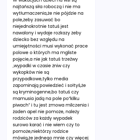
W wakacjach dzieci na wsi są
najtańszą siła roboczą i nie ma
wytłumaczenia,że nie pójdzie na
pole,żeby zasuwać bo
niejednokrotnie tatuś jest
nawalony i wydaje rozkazy żeby
dziecko bez względu na
umiejętności musi wykonać prace
polowe o których ma mgliste
pojęcie,a nie jak tatuś trzeźwy
,wypadki w czasie żniw czy
wykopków nie są
przypadkowe,tylko media
zapominają powiedzieć i sołtyś,że
są kryminogenne,bo tatuś czy
mamusia jadą na pole po”kilku
piwach” i tu jest zmowa milczenia i
żaden apel nie pomoże, należy
rodziców za każdy wypadek
surowo karać i nie wiem czy to
pomoże,niektórzy rodzice
mówią,że jednego mnie czy więcej