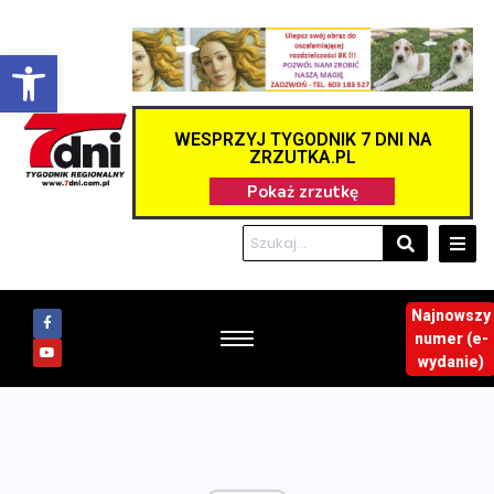
Otwórz pasek narzędzi
WESPRZYJ TYGODNIK 7 DNI NA
ZRZUTKA.PL
Najnowszy
numer (e-
wydanie)