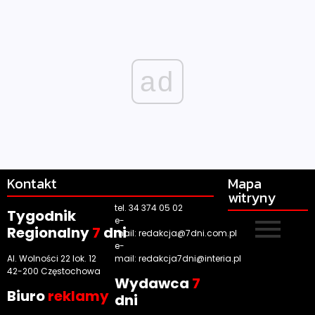
ad
Kontakt
Mapa
witryny
tel. 34 374 05 02
Tygodnik
e-
Regionalny
7
dni
mail:
redakcja@7dni.com.pl
e-
Al. Wolności 22 lok. 12
mail:
redakcja7dni@interia.pl
42-200 Częstochowa
Wyd
awca
7
Biuro
reklamy
dni