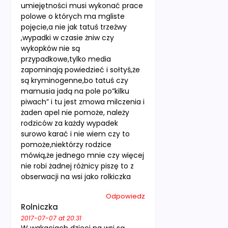
umiejętności musi wykonać prace
polowe o których ma mgliste
pojęcie,a nie jak tatuś trzeźwy
,wypadki w czasie żniw czy
wykopków nie są
przypadkowe,tylko media
zapominają powiedzieć i sołtyś,że
są kryminogenne,bo tatuś czy
mamusia jadą na pole po”kilku
piwach” i tu jest zmowa milczenia i
żaden apel nie pomoże, należy
rodziców za każdy wypadek
surowo karać i nie wiem czy to
pomoże,niektórzy rodzice
mówią,że jednego mnie czy więcej
nie robi żadnej różnicy piszę to z
obserwacji na wsi jako rolkiczka
Odpowiedz
Rolniczka
2017-07-07 at 20:31