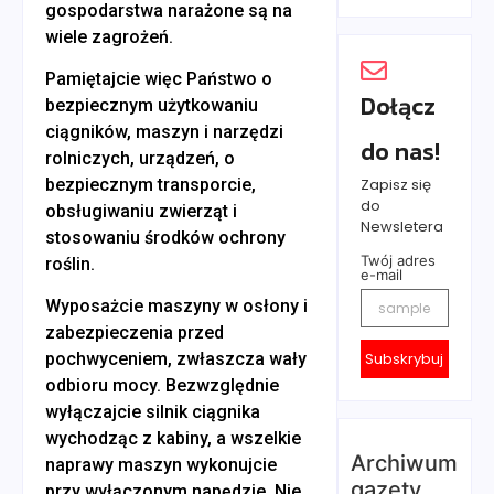
gospodarstwa narażone są na
wiele zagrożeń.
Pamiętajcie więc Państwo o
Dołącz
bezpiecznym użytkowaniu
ciągników, maszyn i narzędzi
do nas!
rolniczych, urządzeń, o
Zapisz się
bezpiecznym transporcie,
do
obsługiwaniu zwierząt i
Newsletera
stosowaniu środków ochrony
Twój adres
roślin.
e-mail
Wyposażcie maszyny w osłony i
zabezpieczenia przed
Subskrybuj
pochwyceniem, zwłaszcza wały
odbioru mocy. Bezwzględnie
wyłączajcie silnik ciągnika
wychodząc z kabiny, a wszelkie
Archiwum
naprawy maszyn wykonujcie
gazety
przy wyłączonym napędzie. Nie