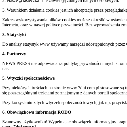
2. Nasze „ciasteczka” nie zawierają żadnych danych osobowych.
3. Warunkiem działania cookies jest ich akceptacja przez przeglądark
Zakres wykorzystywania plików cookies możesz określić w ustawienia
Internetu, oraz w naszej polityce prywatności. Bez wprowadzenia z
3. Statystyki
Do analizy statystyk www używamy narzędzi udostępnionych przez 
4. Partnerzy
NEWS PRESS nie odpowiada za politykę prywatności innych stron inte
nas.
5. Wtyczki społecznościowe
Przy niektórych treściach na stronie www.7dni.com.pl stosowane są
się poszczególnymi treściami ze znajomym z danych portali społeczno
Przy korzystaniu z tych wtyczek społecznościowych, jak np. przycis
6. Obowiązkowa informacja RODO
Szanowny użytkowniku! Wypełniając obowiązek informacyjny pragnie
www.7dni.com.pl.