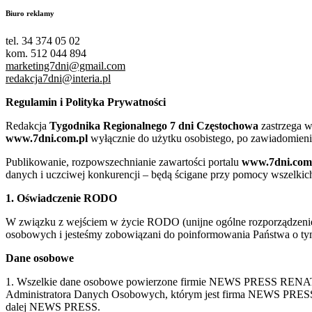
Biuro reklamy
tel. 34 374 05 02
kom. 512 044 894
marketing7dni@gmail.com
redakcja7dni@interia.pl
Regulamin i Polityka Prywatności
Redakcja
Tygodnika Regionalnego 7 dni Częstochowa
zastrzega w
www.7dni.com.pl
wyłącznie do użytku osobistego, po zawiadomieni
Publikowanie, rozpowszechnianie zawartości portalu
www.7dni.com
danych i uczciwej konkurencji – będą ścigane przy pomocy wszelki
1. Oświadczenie RODO
W związku z wejściem w życie RODO (unijne ogólne rozporządzenie o
osobowych i jesteśmy zobowiązani do poinformowania Państwa o tym
Dane osobowe
1. Wszelkie dane osobowe powierzone firmie NEWS PRESS RENATA
Administratora Danych Osobowych, którym jest firma NEWS
dalej NEWS PRESS.