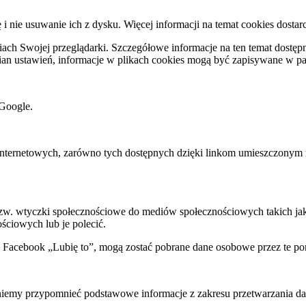
ę i nie usuwanie ich z dysku. Więcej informacji na temat cookies dostar
ch Swojej przeglądarki. Szczegółowe informacje na ten temat dostępne
mian ustawień, informacje w plikach cookies mogą być zapisywane w p
Google.
rnetowych, zarówno tych dostępnych dzięki linkom umieszczonym na na
 tzw. wtyczki społecznościowe do mediów społecznościowych takich j
ściowych lub je polecić.
k Facebook „Lubię to”, mogą zostać pobrane dane osobowe przez te po
my przypomnieć podstawowe informacje z zakresu przetwarzania dany