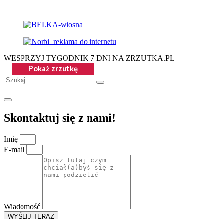
WESPRZYJ TYGODNIK 7 DNI NA ZRZUTKA.PL
Skontaktuj się z nami!
Imię
E-mail
Wiadomość
WYŚLIJ TERAZ