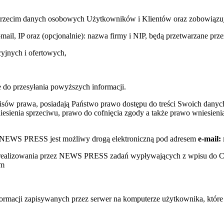
trzecim danych osobowych Użytkowników i Klientów oraz zobowiązuje s
e-mail, IP oraz (opcjonalnie): nazwa firmy i NIP, będą przetwarzane
yjnych i ofertowych,
 do przesyłania powyższych informacji.
sów prawa, posiadają Państwo prawo dostępu do treści Swoich danych
sienia sprzeciwu, prawo do cofnięcia zgody a także prawo wniesienia
w NEWS PRESS jest możliwy drogą elektroniczną pod adresem
e-mail:
s realizowania przez NEWS PRESS zadań wypływających z wpisu do 
ym
nformacji zapisywanych przez serwer na komputerze użytkownika, któr