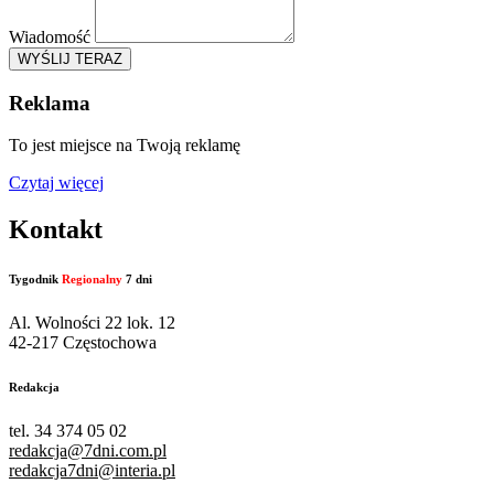
Wiadomość
WYŚLIJ TERAZ
Reklama
To jest miejsce na Twoją reklamę
Czytaj więcej
Kontakt
Tygodnik
Regionalny
7 dni
Al. Wolności 22 lok. 12
42-217 Częstochowa
Redakcja
tel. 34 374 05 02
redakcja@7dni.com.pl
redakcja7dni@interia.pl