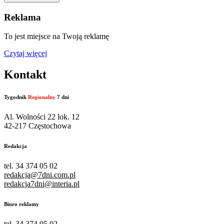
Reklama
To jest miejsce na Twoją reklamę
Czytaj więcej
Kontakt
Tygodnik
Regionalny
7 dni
Al. Wolności 22 lok. 12
42-217 Częstochowa
Redakcja
tel. 34 374 05 02
redakcja@7dni.com.pl
redakcja7dni@interia.pl
Biuro reklamy
tel. 34 374 05 02