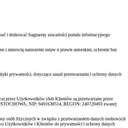
ać i drukować fragmenty zawartości portalu informacyjnego
one i stanowią naruszenie ustaw o prawie autorskim, ochronie baz
tyki prywatności, dotyczące zasad przetwarzania i ochrony danych
rzez Użytkowników i/lub Klientów są przetwarzane przez
ZĘSTOCHOWA, NIP: 9491638514, REGON: 240720493 zwanej
ony osób fizycznych w związku z przetwarzaniem danych osobowych
awo Użytkowników i Klientów do prywatności i ochrony danych