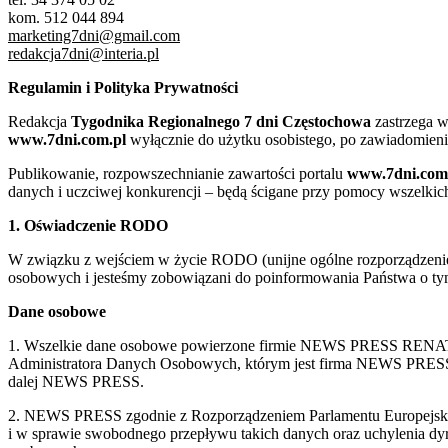
kom. 512 044 894
marketing7dni@gmail.com
redakcja7dni@interia.pl
Regulamin i Polityka Prywatności
Redakcja
Tygodnika Regionalnego 7 dni Częstochowa
zastrzega w
www.7dni.com.pl
wyłącznie do użytku osobistego, po zawiadomieni
Publikowanie, rozpowszechnianie zawartości portalu
www.7dni.com
danych i uczciwej konkurencji – będą ścigane przy pomocy wszelki
1. Oświadczenie RODO
W związku z wejściem w życie RODO (unijne ogólne rozporządzenie o
osobowych i jesteśmy zobowiązani do poinformowania Państwa o tym
Dane osobowe
1. Wszelkie dane osobowe powierzone firmie NEWS PRESS RENATA
Administratora Danych Osobowych, którym jest firma NEWS
dalej NEWS PRESS.
2. NEWS PRESS zgodnie z Rozporządzeniem Parlamentu Europejskie
i w sprawie swobodnego przepływu takich danych oraz uchylenia d