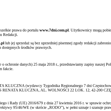
szelkie prawa do portalu
www.7dni.com.pl
. Użytkownicy mogą pobier
u Redakcji.
.pl
lub jej sprzedaż są bez uprzedniej pisemnej zgody redakcji zabroni
ch dostępnych środków prawnych.
 ochronie danych) 25 maja 2018 r., przedstawiamy zapisy naszej Poli
 fakcie.
 KLUCZNA (wydawcy Tygodnika Regionalnego 7 dni Częstochowa) p
 PRESS RENATA KLUCZNA, AL. WOLNOŚCI 22 LOK. 12, 42-200 C
go i Rady (UE) 2016/679 z dnia 27 kwietnia 2016 r. w sprawie ochr
yrektywy 95/46/WE (w skrócie „RODO”), w pełni uznaje i szanuje pr