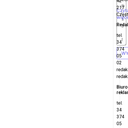
42-
217
Czyt
Częs
więce
Reda
tel.
34
374
WY
05
02
redak
redak
Biuro
rekl
tel.
34
374
05