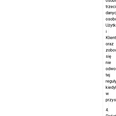
osob
trzec
dany
osob
Użyt
i
Klien
oraz
zobo
się
nie
odwo
tej
reguł
kiedy
w
przys
4.