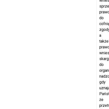
wnies
sprze
praw
do
cofni
zgod
a
także
praw
wnies
skarg
do
organ
nadzo
gdy
uznaj
Pańs
że
przet