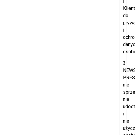
i
Klien
do
prywa
i
ochro
dany
osob
3.
NEW
PRES
nie
sprze
nie
udost
i
nie
użyc