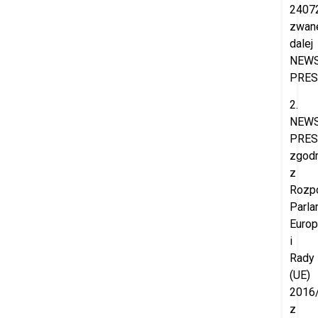
2407
zwan
dalej
NEW
PRES
2.
NEW
PRES
zgod
z
Rozp
Parla
Europ
i
Rady
(UE)
2016
z