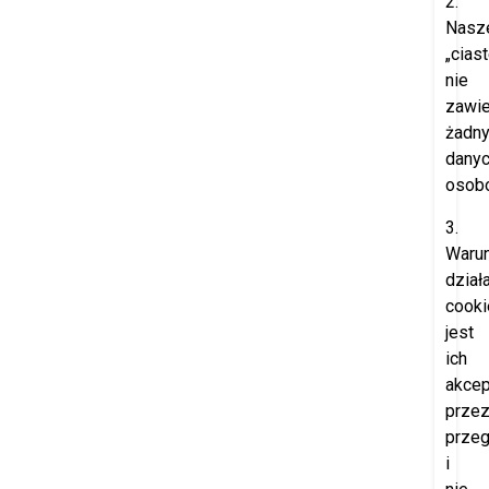
2.
Nasz
„cias
nie
zawie
żadn
dany
osob
3.
Waru
dział
cooki
jest
ich
akcep
prze
przeg
i