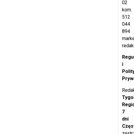
02
kom.
512
044
894
marke
redak
Regu
i
Polit
Pryw
Redak
Tygo
Regi
7
dni
Częs
zastr