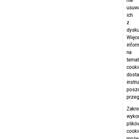
nie
usuw
ich
z
dysku
Więce
infor
na
temat
cooki
dosta
instr
posz
przeg
Zakr
wyko
plikó
cooki
może