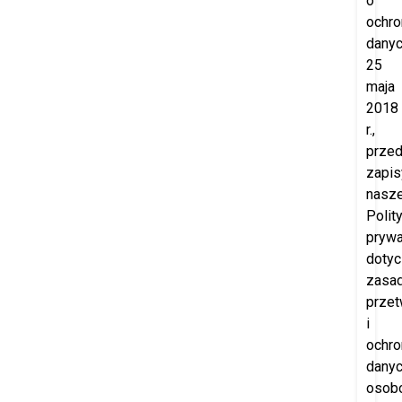
o
ochro
danyc
25
maja
2018
r.,
prze
zapis
nasze
Polity
prywa
doty
zasa
przet
i
ochro
dany
osob