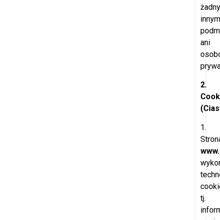
żadn
inny
podm
ani
osob
pryw
2.
Cook
(Cia
1.
Stron
www.
wykor
techn
cooki
tj.
infor