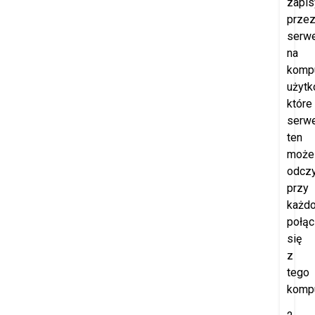
zapi
prze
serw
na
komp
użytk
które
serw
ten
może
odczy
przy
każd
połąc
się
z
tego
kompu