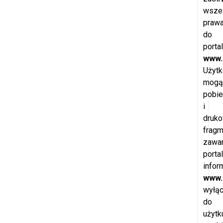
wszel
praw
do
porta
www.
Użytk
mogą
pobie
i
druk
fragm
zawar
porta
infor
www.
wyłąc
do
użytk