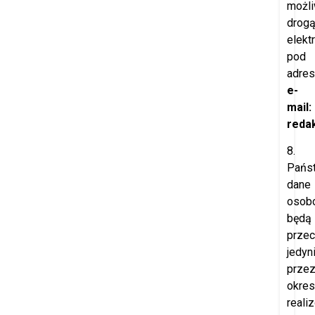
możl
drog
elekt
pod
adre
e-
mail:
redak
8.
Pańs
dane
osob
będą
prze
jedyn
prze
okres
reali