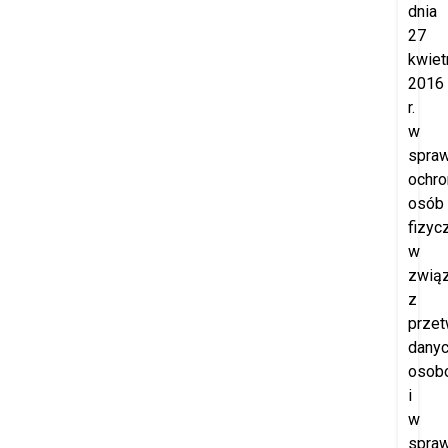
dnia
27
kwiet
2016
r.
w
spraw
ochro
osób
fizyc
w
zwią
z
prze
dany
osob
i
w
spraw