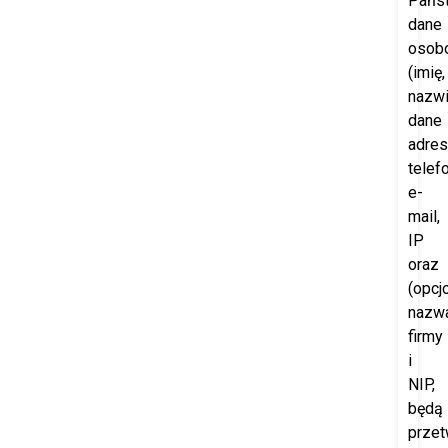
Pańs
dane
osob
(imię,
nazwi
dane
adre
telefo
e-
mail,
IP
oraz
(opcjo
nazw
firmy
i
NIP,
będą
przet