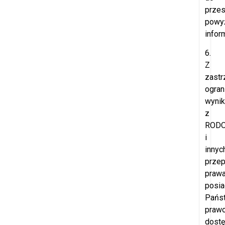
przes
powy
inform
6.
Z
zast
ogran
wynik
z
ROD
i
innyc
prze
prawa
posia
Pańs
praw
dost