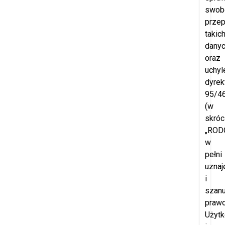
swob
prze
takic
dany
oraz
uchyl
dyrek
95/4
(w
skróc
„RODO
w
pełni
uznaj
i
szanu
praw
Użyt