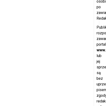
osobi
po
zawi
Redak
Publi
rozp
zawar
porta
www.
lub
jej
sprz
są
bez
uprze
pisem
zgod
redak