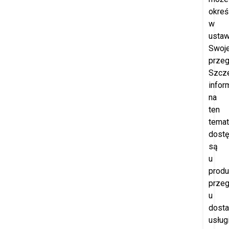
okreś
w
ustaw
Swoje
przeg
Szcz
infor
na
ten
temat
dost
są
u
produ
przeg
u
dost
usług