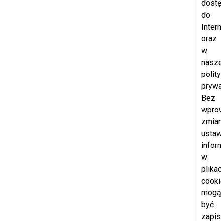
dost
do
Intern
oraz
w
nasze
polit
prywa
Bez
wpro
zmia
ustaw
infor
w
plika
cooki
mogą
być
zapi