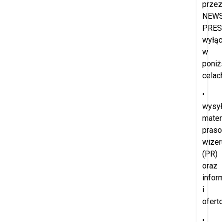
prze
NEW
PRES
wyłąc
w
poniż
celac
•
wysył
mater
praso
wize
(PR)
oraz
infor
i
ofert
•