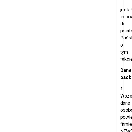
i
jeste
zobo
do
poinf
Pańs
o
tym
fakcie
Dane
osob
1.
Wsze
dane
osob
powi
firmie
NEW