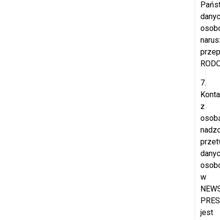
Pańs
dany
osob
narus
przep
RODO
7.
Konta
z
osob
nadzo
przet
dany
osob
w
NEW
PRES
jest