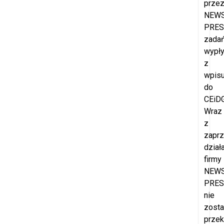
prze
NEW
PRES
zada
wypł
z
wpis
do
CEiDG
Wraz
z
zapr
dział
firmy
NEW
PRES
nie
zost
prze