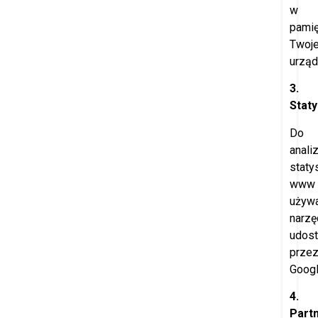
w
pamię
Twoj
urząd
3.
Staty
Do
anali
staty
www
używ
narzę
udost
prze
Googl
4.
Part