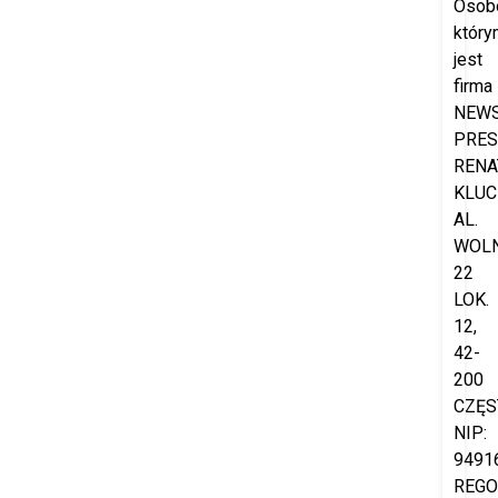
Osob
który
jest
firma
NEW
PRES
RENA
KLUC
AL.
WOL
22
LOK.
12,
42-
200
CZĘS
NIP:
9491
REGO