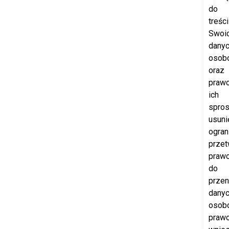
do
treści
Swoi
dany
osob
oraz
praw
ich
spros
usuni
ogran
przet
praw
do
przen
dany
osob
praw