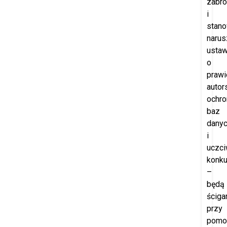
zabro
i
stano
narus
usta
o
prawi
autor
ochro
baz
dany
i
uczci
konku
–
będą
ściga
przy
pomo