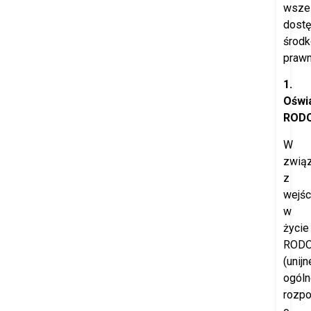
wszel
dost
środ
prawn
1.
Oświ
ROD
W
zwią
z
wejś
w
życie
ROD
(unijn
ogóln
rozpo