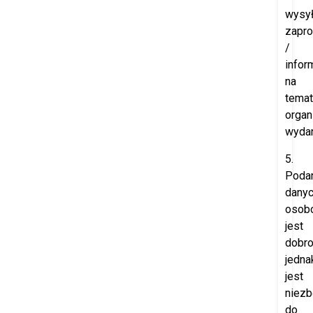
wysył
zapr
/
infor
na
temat
orga
wydar
5.
Poda
dany
osob
jest
dobro
jedna
jest
niez
do