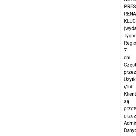
PRES
RENA
KLUC
(wyd
Tygod
Regio
7
dni
Częs
prze
Użyt
i/lub
Klien
są
przet
prze
Admin
Dany