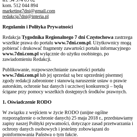
kom. 512 044 894
marketing7dni@gmail.com
redakcja7dni@interia.pl
Regulamin i Polityka Prywatności
Redakcja
Tygodnika Regionalnego 7 dni Częstochowa
zastrzega
wszelkie prawa do portalu
www.7dni.com.pl
. Użytkownicy mogą
pobierać i drukować fragmenty zawartości portalu informacyjnego
www.7dni.com.pl
wyłącznie do użytku osobistego, po
zawiadomieniu Redakcji.
Publikowanie, rozpowszechnianie zawartości portalu
www.7dni.com.pl
lub jej sprzedaż są bez uprzedniej pisemnej
zgody redakcji zabronione i stanowią naruszenie ustaw o prawie
autorskim, ochronie baz danych i uczciwej konkurencji – będą
ścigane przy pomocy wszelkich dostępnych środków prawnych.
1. Oświadczenie RODO
W związku z wejściem w życie RODO (unijne ogólne
rozporządzenie o ochronie danych) 25 maja 2018 r., przedstawiamy
zapisy naszej Polityki prywatności, dotyczące zasad przetwarzania i
ochrony danych osobowych i jesteśmy zobowiązani do
poinformowania Państwa o tym fakcie.