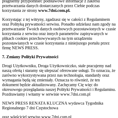
pragniemy przypomnieć podstawowe informacje z zakresu
przetwarzania danych dostarczanych przez Ciebie podczas
korzystania ze strony
www.7dni.com.pl.
Korzystając z tej witryny, zgadzasz się w całości z Regulaminem
oraz Polityką prywatności serwisu. Ponadto udzielasz nam zgody na
przetwarzanie Twoich danych osobowych pozostawionych w czasie
korzystania z serwisu oraz innych parametrów zapisywanych w
plikach cookies przechowywanych na tym urządzeniu
pozostawianych w czasie korzystania z niniejszego portalu przez
firmę NEWS PRESS.
7. Zmiany Polityki Prywatności
Drogi Użytkowniku, Droga Użytkowniczko, stale pracujemy nad
naszą ofertą i staramy się ulepszać oferowane usługi. To oznacza, że
zarówno wykorzystywana przez nas technologia, standardy oraz
wymagania będą się zmieniały. Oznacza to również, że ten
dokument będzie aktualizowany. Zachęcamy Cię więc do
okresowego przeglądania naszej Polityki Prywatności i Regulaminu.
Pozdrawiamy i witamy w serwisie www.7dni.com.pl
NEWS PRESS RENATA KLUCZNA wydawca Tygodnika
Regionalnego 7 dni Częstochowa
oraz właściciel serwisu www.7dni.com.pl