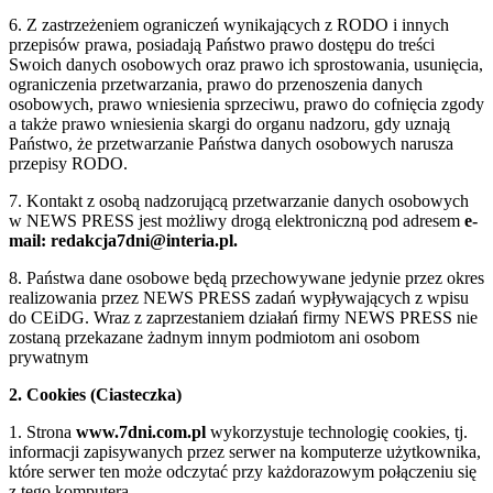
6. Z zastrzeżeniem ograniczeń wynikających z RODO i innych
przepisów prawa, posiadają Państwo prawo dostępu do treści
Swoich danych osobowych oraz prawo ich sprostowania, usunięcia,
ograniczenia przetwarzania, prawo do przenoszenia danych
osobowych, prawo wniesienia sprzeciwu, prawo do cofnięcia zgody
a także prawo wniesienia skargi do organu nadzoru, gdy uznają
Państwo, że przetwarzanie Państwa danych osobowych narusza
przepisy RODO.
7. Kontakt z osobą nadzorującą przetwarzanie danych osobowych
w NEWS PRESS jest możliwy drogą elektroniczną pod adresem
e-
mail: redakcja7dni@interia.pl.
8. Państwa dane osobowe będą przechowywane jedynie przez okres
realizowania przez NEWS PRESS zadań wypływających z wpisu
do CEiDG. Wraz z zaprzestaniem działań firmy NEWS PRESS nie
zostaną przekazane żadnym innym podmiotom ani osobom
prywatnym
2. Cookies (Ciasteczka)
1. Strona
www.7dni.com.pl
wykorzystuje technologię cookies, tj.
informacji zapisywanych przez serwer na komputerze użytkownika,
które serwer ten może odczytać przy każdorazowym połączeniu się
z tego komputera.