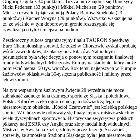
Grigorij Łaguta z 34 punktami. Tuż za nim znajdują się Duńczycy –
Nicki Pedersen (33 punkty) i Mikkel Michelsen (29 punktów).
Miejsca czwarte i piąte zajmują Polacy Bartosz Smektała (29
punktów) i Kacper Woryna (29 punktów). Wszystko wskazuje na
to, ze właśnie w tym doborowym gronie rozstrzygnie się
rywalizacja o tytuł i miejsca na podium.
Zeszłoroczny sukces organizacyjny finału TAURON Speedway
Euro Championship sprawił, że żużel w Chorzowie zyskał aprobatę
wśród zawodników, działaczy oraz kibiców. Naturalnym
posunięciem była więc decyzja o ponownym rozegraniu finałowej
rundy Indywidualnych Mistrzostw Europy na stadionie, który może
pomieścić niemal 50 tys. widzów. Rok temu najlepszych w Europie
żużlowców oklaskiwała 30-tysięczna publiczność i miliony przed
telewizorami.
Na tym wspaniałym żużlowym święcie 28 września nie może
zabraknąć żadnego fana czarnego sportu ze Śląska i południowej
Polski. Kibiców czeka ogrom emocji, a doświadczą tego na
niesamowitym obiekcie. „Kocioł Czarownic” jest kolebką polskiego
sportu. W Chorzowie odbywały się finały imprez mistrzowskich w
wielu dyscyplinach sportowych. Historyczne zwycięstwa polskich
piłkarzy nad ZSRR czy Anglią oraz złoty medal Indywidualnych
Mistrzostw Świata na żużlu, zdobyty przez Jerzego Szczakiela,
sprawiły, że atmosfera Stadionu Śląskiego była i jest niesamowita.