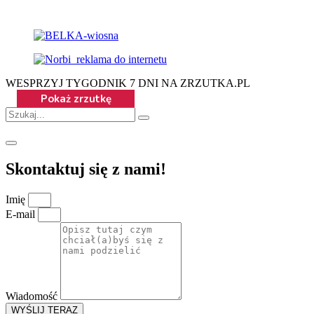
WESPRZYJ TYGODNIK 7 DNI NA ZRZUTKA.PL
Skontaktuj się z nami!
Imię
E-mail
Wiadomość
WYŚLIJ TERAZ