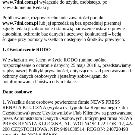
www.7dni.com.pl
wyłącznie do użytku osobistego, po
zawiadomieniu Redakcji.
Publikowanie, rozpowszechnianie zawartości portalu
www.7dni.com.pl
lub jej sprzedaż są bez uprzedniej pisemnej
zgody redakcji zabronione i stanowią naruszenie ustaw o prawie
autorskim, ochronie baz danych i uczciwej konkurencji – będą
ścigane przy pomocy wszelkich dostępnych środków prawnych.
1. Oświadczenie RODO
W związku z wejściem w życie RODO (unijne ogólne
rozporządzenie o ochronie danych) 25 maja 2018 r., przedstawiamy
zapisy naszej Polityki prywatności, dotyczące zasad przetwarzania i
ochrony danych osobowych i jesteśmy zobowiązani do
poinformowania Państwa o tym fakcie.
Dane osobowe
1. Wszelkie dane osobowe powierzone firmie NEWS PRESS
RENATA KLUCZNA (wydawcy Tygodnika Regionalnego 7 dni
Częstochowa) przez Użytkowników i/lub Klientów są przetwarzane
przez Administratora Danych Osobowych, którym jest firma NEWS
PRESS RENATA KLUCZNA, AL. WOLNOŚCI 22 LOK. 12, 42-
200 CZĘSTOCHOWA, NIP: 9491638514, REGON: 240720493
zwanej dalej NEWS PRESS.