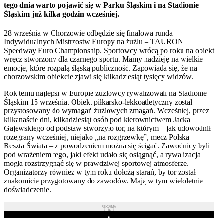
tego dnia warto pojawić się w Parku Śląskim i na Stadionie
Śląskim już kilka godzin wcześniej.
28 września w Chorzowie odbędzie się finałowa runda
Indywidualnych Mistrzostw Europy na żużlu – TAURON
Speedway Euro Championship. Sportowcy wrócą po roku na obiekt
wręcz stworzony dla czarnego sportu. Mamy nadzieję na wielkie
emocje, które rozpalą śląską publiczność. Zapowiada się, że na
chorzowskim obiekcie zjawi się kilkadziesiąt tysięcy widzów.
Rok temu najlepsi w Europie żużlowcy rywalizowali na Stadionie
Śląskim 15 września. Obiekt piłkarsko-lekkoatletyczny został
przystosowany do wymagań żużlowych zmagań. Wcześniej, przez
kilkanaście dni, kilkadziesiąt osób pod kierownictwem Jacka
Gajewskiego od podstaw stworzyło tor, na którym – jak udowodnił
rozegrany wcześniej, niejako „na rozgrzewkę”, mecz Polska –
Reszta Świata – z powodzeniem można się ścigać. Zawodnicy byli
pod wrażeniem tego, jaki efekt udało się osiągnąć, a rywalizacja
mogła rozstrzygnąć się w prawdziwej sportowej atmosferze.
Organizatorzy również w tym roku dołożą starań, by tor został
znakomicie przygotowany do zawodów. Mają w tym wieloletnie
doświadczenie.
REKLAMA