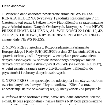
Dane osobowe
1. Wszelkie dane osobowe powierzone firmie NEWS PRESS
RENATA KLUCZNA (wydawcy Tygodnika Regionalnego 7 dni
Częstochowa) przez Użytkowników i/lub Klientów są przetwarzane
przez Administratora Danych Osobowych, którym jest firma NEWS
PRESS RENATA KLUCZNA, AL. WOLNOŚCI 22 LOK. 12, 42-
200 CZĘSTOCHOWA, NIP: 9491638514, REGON: 240720493
zwanej dalej NEWS PRESS.
2. NEWS PRESS zgodnie z Rozporządzeniem Parlamentu
Europejskiego i Rady (UE) 2016/679 z dnia 27 kwietnia 2016 r. w
sprawie ochrony osób fizycznych w związku z przetwarzaniem
danych osobowych i w sprawie swobodnego przepływu takich
danych oraz uchylenia dyrektywy 95/46/WE (w skrócie „RODO”),
w pełni uznaje i szanuje prawo Użytkowników i Klientów do
prywatności i ochrony danych osobowych.
3. NEWS PRESS nie sprzedaje, nie udostępnia i nie użycza osobom
trzecim danych osobowych Użytkowników i Klientów oraz
zobowiązuje się nie odwołać tej reguły kiedykolwiek w przyszłości.
4. Państwa dane osobowe (imię, nazwisko, dane adresowe, telefon,
e-mail, IP oraz (opcjonalnie): nazwa firmy i NIP, będą przetwarzane