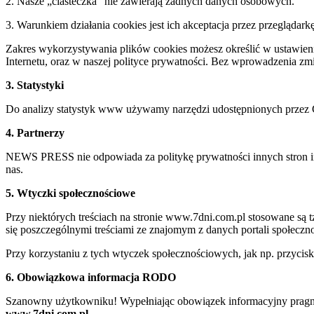
2. Nasze „ciasteczka” nie zawierają żadnych danych osobowych.
3. Warunkiem działania cookies jest ich akceptacja przez przeglądark
Zakres wykorzystywania plików cookies możesz określić w ustawienia
Internetu, oraz w naszej polityce prywatności. Bez wprowadzenia z
3. Statystyki
Do analizy statystyk www używamy narzędzi udostępnionych przez 
4. Partnerzy
NEWS PRESS nie odpowiada za politykę prywatności innych stron inte
nas.
5. Wtyczki społecznościowe
Przy niektórych treściach na stronie www.7dni.com.pl stosowane są
się poszczególnymi treściami ze znajomym z danych portali społeczno
Przy korzystaniu z tych wtyczek społecznościowych, jak np. przycis
6. Obowiązkowa informacja RODO
Szanowny użytkowniku! Wypełniając obowiązek informacyjny pragnie
www.7dni.com.pl.