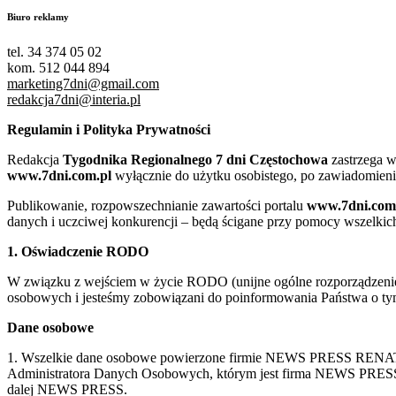
Biuro reklamy
tel. 34 374 05 02
kom. 512 044 894
marketing7dni@gmail.com
redakcja7dni@interia.pl
Regulamin i Polityka Prywatności
Redakcja
Tygodnika Regionalnego 7 dni Częstochowa
zastrzega w
www.7dni.com.pl
wyłącznie do użytku osobistego, po zawiadomieni
Publikowanie, rozpowszechnianie zawartości portalu
www.7dni.com
danych i uczciwej konkurencji – będą ścigane przy pomocy wszelki
1. Oświadczenie RODO
W związku z wejściem w życie RODO (unijne ogólne rozporządzenie o
osobowych i jesteśmy zobowiązani do poinformowania Państwa o tym
Dane osobowe
1. Wszelkie dane osobowe powierzone firmie NEWS PRESS RENATA
Administratora Danych Osobowych, którym jest firma NEWS
dalej NEWS PRESS.