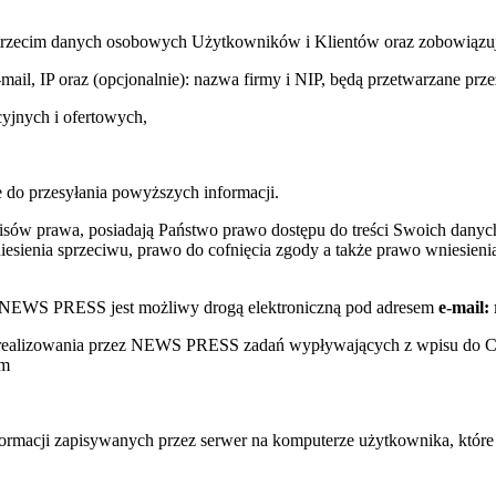
trzecim danych osobowych Użytkowników i Klientów oraz zobowiązuje s
e-mail, IP oraz (opcjonalnie): nazwa firmy i NIP, będą przetwarzane
yjnych i ofertowych,
 do przesyłania powyższych informacji.
sów prawa, posiadają Państwo prawo dostępu do treści Swoich danych
sienia sprzeciwu, prawo do cofnięcia zgody a także prawo wniesienia
w NEWS PRESS jest możliwy drogą elektroniczną pod adresem
e-mail:
s realizowania przez NEWS PRESS zadań wypływających z wpisu do 
ym
nformacji zapisywanych przez serwer na komputerze użytkownika, któr