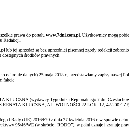
szelkie prawa do portalu
www.7dni.com.pl
. Użytkownicy mogą pobier
u Redakcji.
.pl
lub jej sprzedaż są bez uprzedniej pisemnej zgody redakcji zabroni
ch dostępnych środków prawnych.
 ochronie danych) 25 maja 2018 r., przedstawiamy zapisy naszej Poli
 fakcie.
 KLUCZNA (wydawcy Tygodnika Regionalnego 7 dni Częstochowa) p
 PRESS RENATA KLUCZNA, AL. WOLNOŚCI 22 LOK. 12, 42-200 C
go i Rady (UE) 2016/679 z dnia 27 kwietnia 2016 r. w sprawie ochr
yrektywy 95/46/WE (w skrócie „RODO”), w pełni uznaje i szanuje pr