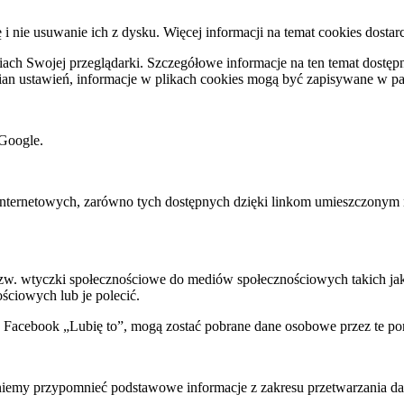
ę i nie usuwanie ich z dysku. Więcej informacji na temat cookies dostar
ch Swojej przeglądarki. Szczegółowe informacje na ten temat dostępne
mian ustawień, informacje w plikach cookies mogą być zapisywane w p
Google.
rnetowych, zarówno tych dostępnych dzięki linkom umieszczonym na na
 tzw. wtyczki społecznościowe do mediów społecznościowych takich j
ściowych lub je polecić.
k Facebook „Lubię to”, mogą zostać pobrane dane osobowe przez te po
my przypomnieć podstawowe informacje z zakresu przetwarzania dany