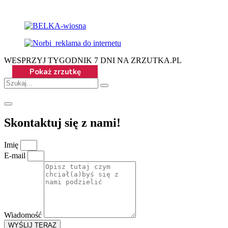
WESPRZYJ TYGODNIK 7 DNI NA ZRZUTKA.PL
Skontaktuj się z nami!
Imię
E-mail
Wiadomość
WYŚLIJ TERAZ