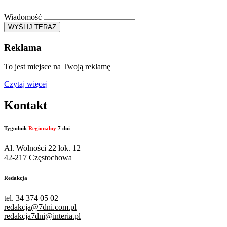
Wiadomość
WYŚLIJ TERAZ
Reklama
To jest miejsce na Twoją reklamę
Czytaj więcej
Kontakt
Tygodnik
Regionalny
7 dni
Al. Wolności 22 lok. 12
42-217 Częstochowa
Redakcja
tel. 34 374 05 02
redakcja@7dni.com.pl
redakcja7dni@interia.pl