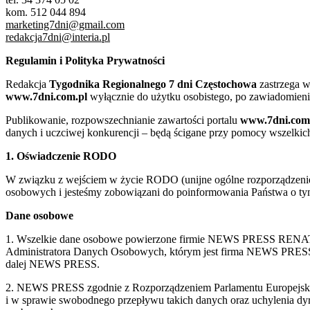
kom. 512 044 894
marketing7dni@gmail.com
redakcja7dni@interia.pl
Regulamin i Polityka Prywatności
Redakcja
Tygodnika Regionalnego 7 dni Częstochowa
zastrzega w
www.7dni.com.pl
wyłącznie do użytku osobistego, po zawiadomieni
Publikowanie, rozpowszechnianie zawartości portalu
www.7dni.com
danych i uczciwej konkurencji – będą ścigane przy pomocy wszelki
1. Oświadczenie RODO
W związku z wejściem w życie RODO (unijne ogólne rozporządzenie o
osobowych i jesteśmy zobowiązani do poinformowania Państwa o tym
Dane osobowe
1. Wszelkie dane osobowe powierzone firmie NEWS PRESS RENATA
Administratora Danych Osobowych, którym jest firma NEWS
dalej NEWS PRESS.
2. NEWS PRESS zgodnie z Rozporządzeniem Parlamentu Europejskie
i w sprawie swobodnego przepływu takich danych oraz uchylenia d