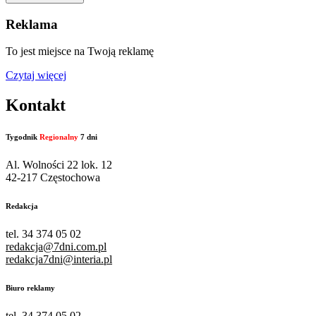
Reklama
To jest miejsce na Twoją reklamę
Czytaj więcej
Kontakt
Tygodnik
Regionalny
7 dni
Al. Wolności 22 lok. 12
42-217 Częstochowa
Redakcja
tel. 34 374 05 02
redakcja@7dni.com.pl
redakcja7dni@interia.pl
Biuro reklamy
tel. 34 374 05 02