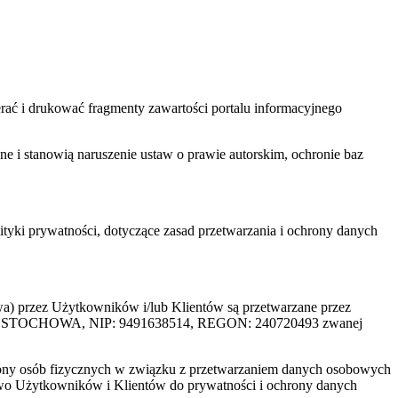
ać i drukować fragmenty zawartości portalu informacyjnego
one i stanowią naruszenie ustaw o prawie autorskim, ochronie baz
tyki prywatności, dotyczące zasad przetwarzania i ochrony danych
rzez Użytkowników i/lub Klientów są przetwarzane przez
ZĘSTOCHOWA, NIP: 9491638514, REGON: 240720493 zwanej
ony osób fizycznych w związku z przetwarzaniem danych osobowych
awo Użytkowników i Klientów do prywatności i ochrony danych