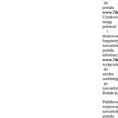
do
portalu
www.7dn
Użytkow
mogą
pobierać
i
drukowa
fragment
zawartoś
portalu
informac
www.7dn
wyłączni
do
użytku
osobisteg
po
zawiado
Redakcji
Publikow
rozpowsz
zawartoś
portalu