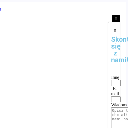
Skont
się
z
nami
Imię
E-
mail
Wiadomo