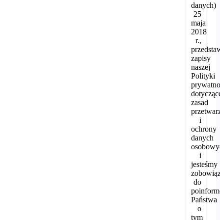
danych)
25
maja
2018
r.,
przedsta
zapisy
naszej
Polityki
prywatno
dotycząc
zasad
przetwar
i
ochrony
danych
osobowy
i
jesteśmy
zobowiąz
do
poinfor
Państwa
o
tym