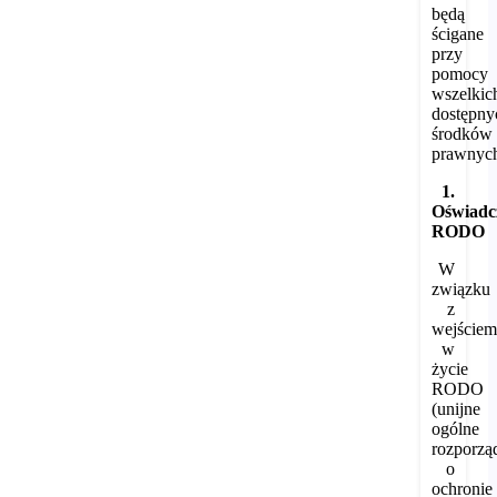
będą
ścigane
przy
pomocy
wszelkic
dostępny
środków
prawnyc
1.
Oświadc
RODO
W
związku
z
wejście
w
życie
RODO
(unijne
ogólne
rozporzą
o
ochronie