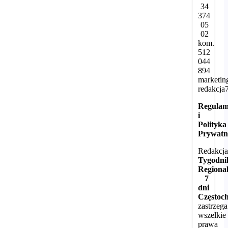
34
374
05
02
kom.
512
044
894
marketi
redakcja
Regulam
i
Polityka
Prywatn
Redakcj
Tygodni
Regiona
7
dni
Częstoc
zastrzega
wszelkie
prawa