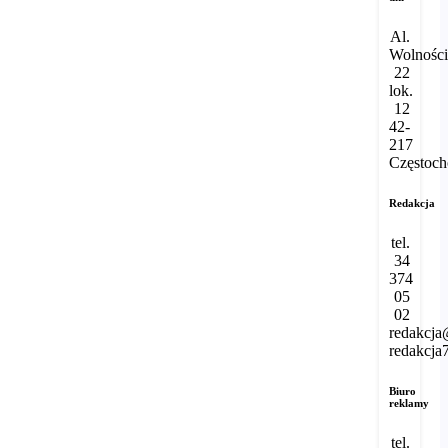
Al.
Wolnośc
22
lok.
12
42-
217
Częstoc
Redakcja
tel.
34
374
05
02
redakcja
redakcja
Biuro
reklamy
tel.