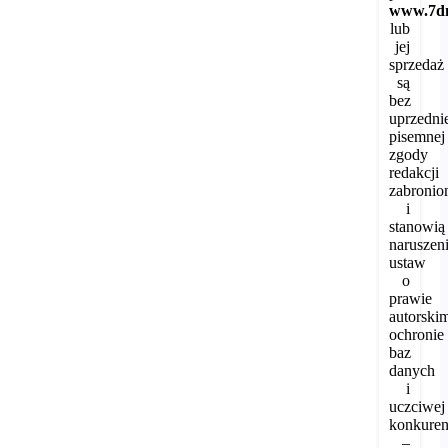
www.7dn
lub
jej
sprzedaż
są
bez
uprzedni
pisemnej
zgody
redakcji
zabronio
i
stanowią
naruszen
ustaw
o
prawie
autorski
ochronie
baz
danych
i
uczciwej
konkuren
–