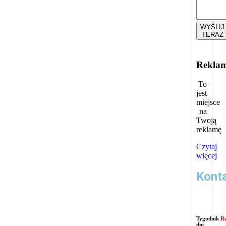
WYŚLIJ
TERAZ
Rekla
To
jest
miejsce
na
Twoją
reklamę
Czytaj
więcej
Kont
Tygodnik
R
dni