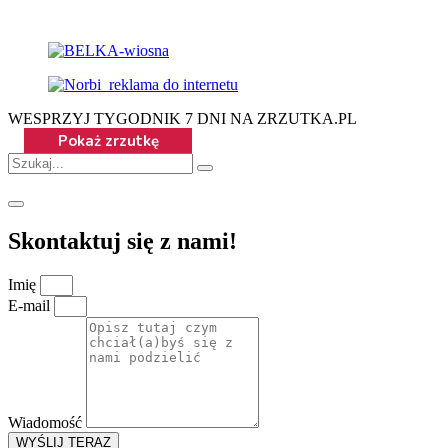
WESPRZYJ TYGODNIK 7 DNI NA ZRZUTKA.PL
Skontaktuj się z nami!
Imię
E-mail
Wiadomość
WYŚLIJ TERAZ