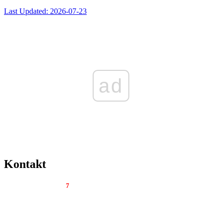
Last Updated: 2026-07-23
ad
Kontakt
Tygodnik Regionalny
7
dni
Al. Wolności 22 lok. 12
42-200 Częstochowa