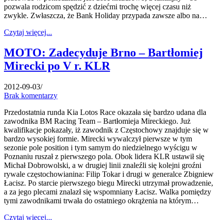
pozwala rodzicom spędzić z dziećmi trochę więcej czasu niż
zwykle. Zwłaszcza, że Bank Holiday przypada zawsze albo na…
Czytaj więcej...
MOTO: Zadecyduje Brno – Bartłomiej
Mirecki po V r. KLR
2012-09-03
/
Brak komentarzy
Przedostatnia runda Kia Lotos Race okazała się bardzo udana dla
zawodnika BM Racing Team – Bartłomieja Mireckiego. Już
kwalifikacje pokazały, iż zawodnik z Częstochowy znajduje się w
bardzo wysokiej formie. Mirecki wywalczył pierwsze w tym
sezonie pole position i tym samym do niedzielnego wyścigu w
Poznaniu ruszał z pierwszego pola. Obok lidera KLR ustawił się
Michał Dobrowolski, a w drugiej linii znaleźli się kolejni groźni
rywale częstochowianina: Filip Tokar i drugi w generalce Zbigniew
Łacisz. Po starcie pierwszego biegu Mirecki utrzymał prowadzenie,
a za jego plecami znalazł się wspomniany Łacisz. Walka pomiędzy
tymi zawodnikami trwała do ostatniego okrążenia na którym…
Czytaj więcej...