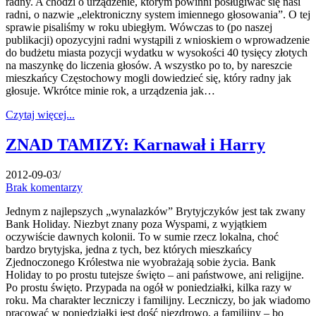
radny. A chodzi o urządzenie, którym powinni posługiwać się nasi
radni, o nazwie „elektroniczny system imiennego głosowania”. O tej
sprawie pisaliśmy w roku ubiegłym. Wówczas to (po naszej
publikacji) opozycyjni radni wystąpili z wnioskiem o wprowadzenie
do budżetu miasta pozycji wydatku w wysokości 40 tysięcy złotych
na maszynkę do liczenia głosów. A wszystko po to, by nareszcie
mieszkańcy Częstochowy mogli dowiedzieć się, który radny jak
głosuje. Wkrótce minie rok, a urządzenia jak…
Czytaj więcej...
ZNAD TAMIZY: Karnawał i Harry
2012-09-03
/
Brak komentarzy
Jednym z najlepszych „wynalazków” Brytyjczyków jest tak zwany
Bank Holiday. Niezbyt znany poza Wyspami, z wyjątkiem
oczywiście dawnych kolonii. To w sumie rzecz lokalna, choć
bardzo brytyjska, jedna z tych, bez których mieszkańcy
Zjednoczonego Królestwa nie wyobrażają sobie życia. Bank
Holiday to po prostu tutejsze święto – ani państwowe, ani religijne.
Po prostu święto. Przypada na ogół w poniedziałki, kilka razy w
roku. Ma charakter leczniczy i familijny. Leczniczy, bo jak wiadomo
pracować w poniedziałki jest dość niezdrowo, a familijny – bo