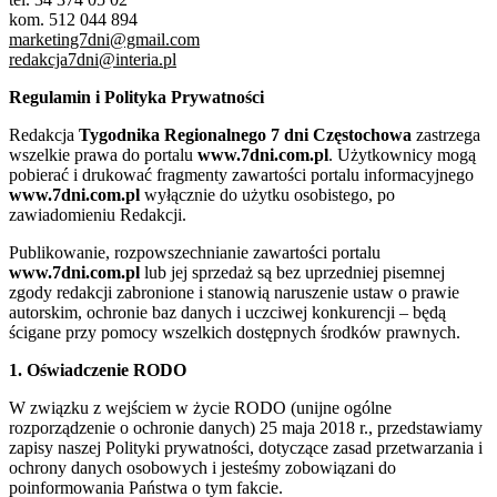
kom. 512 044 894
marketing7dni@gmail.com
redakcja7dni@interia.pl
Regulamin i Polityka Prywatności
Redakcja
Tygodnika Regionalnego 7 dni Częstochowa
zastrzega
wszelkie prawa do portalu
www.7dni.com.pl
. Użytkownicy mogą
pobierać i drukować fragmenty zawartości portalu informacyjnego
www.7dni.com.pl
wyłącznie do użytku osobistego, po
zawiadomieniu Redakcji.
Publikowanie, rozpowszechnianie zawartości portalu
www.7dni.com.pl
lub jej sprzedaż są bez uprzedniej pisemnej
zgody redakcji zabronione i stanowią naruszenie ustaw o prawie
autorskim, ochronie baz danych i uczciwej konkurencji – będą
ścigane przy pomocy wszelkich dostępnych środków prawnych.
1. Oświadczenie RODO
W związku z wejściem w życie RODO (unijne ogólne
rozporządzenie o ochronie danych) 25 maja 2018 r., przedstawiamy
zapisy naszej Polityki prywatności, dotyczące zasad przetwarzania i
ochrony danych osobowych i jesteśmy zobowiązani do
poinformowania Państwa o tym fakcie.