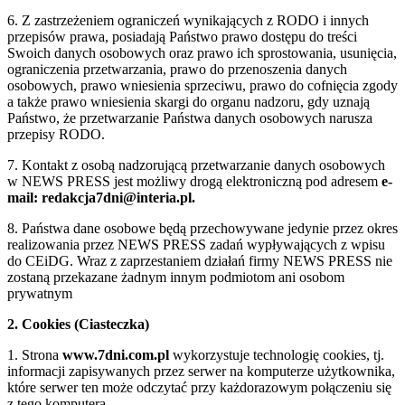
6. Z zastrzeżeniem ograniczeń wynikających z RODO i innych
przepisów prawa, posiadają Państwo prawo dostępu do treści
Swoich danych osobowych oraz prawo ich sprostowania, usunięcia,
ograniczenia przetwarzania, prawo do przenoszenia danych
osobowych, prawo wniesienia sprzeciwu, prawo do cofnięcia zgody
a także prawo wniesienia skargi do organu nadzoru, gdy uznają
Państwo, że przetwarzanie Państwa danych osobowych narusza
przepisy RODO.
7. Kontakt z osobą nadzorującą przetwarzanie danych osobowych
w NEWS PRESS jest możliwy drogą elektroniczną pod adresem
e-
mail: redakcja7dni@interia.pl.
8. Państwa dane osobowe będą przechowywane jedynie przez okres
realizowania przez NEWS PRESS zadań wypływających z wpisu
do CEiDG. Wraz z zaprzestaniem działań firmy NEWS PRESS nie
zostaną przekazane żadnym innym podmiotom ani osobom
prywatnym
2. Cookies (Ciasteczka)
1. Strona
www.7dni.com.pl
wykorzystuje technologię cookies, tj.
informacji zapisywanych przez serwer na komputerze użytkownika,
które serwer ten może odczytać przy każdorazowym połączeniu się
z tego komputera.