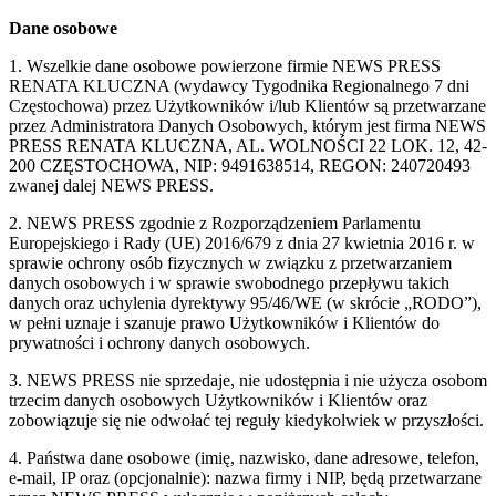
Dane osobowe
1. Wszelkie dane osobowe powierzone firmie NEWS PRESS
RENATA KLUCZNA (wydawcy Tygodnika Regionalnego 7 dni
Częstochowa) przez Użytkowników i/lub Klientów są przetwarzane
przez Administratora Danych Osobowych, którym jest firma NEWS
PRESS RENATA KLUCZNA, AL. WOLNOŚCI 22 LOK. 12, 42-
200 CZĘSTOCHOWA, NIP: 9491638514, REGON: 240720493
zwanej dalej NEWS PRESS.
2. NEWS PRESS zgodnie z Rozporządzeniem Parlamentu
Europejskiego i Rady (UE) 2016/679 z dnia 27 kwietnia 2016 r. w
sprawie ochrony osób fizycznych w związku z przetwarzaniem
danych osobowych i w sprawie swobodnego przepływu takich
danych oraz uchylenia dyrektywy 95/46/WE (w skrócie „RODO”),
w pełni uznaje i szanuje prawo Użytkowników i Klientów do
prywatności i ochrony danych osobowych.
3. NEWS PRESS nie sprzedaje, nie udostępnia i nie użycza osobom
trzecim danych osobowych Użytkowników i Klientów oraz
zobowiązuje się nie odwołać tej reguły kiedykolwiek w przyszłości.
4. Państwa dane osobowe (imię, nazwisko, dane adresowe, telefon,
e-mail, IP oraz (opcjonalnie): nazwa firmy i NIP, będą przetwarzane