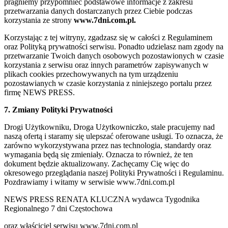
pragniemy przypomnieć podstawowe informacje z zakresu
przetwarzania danych dostarczanych przez Ciebie podczas
korzystania ze strony
www.7dni.com.pl.
Korzystając z tej witryny, zgadzasz się w całości z Regulaminem
oraz Polityką prywatności serwisu. Ponadto udzielasz nam zgody na
przetwarzanie Twoich danych osobowych pozostawionych w czasie
korzystania z serwisu oraz innych parametrów zapisywanych w
plikach cookies przechowywanych na tym urządzeniu
pozostawianych w czasie korzystania z niniejszego portalu przez
firmę NEWS PRESS.
7. Zmiany Polityki Prywatności
Drogi Użytkowniku, Droga Użytkowniczko, stale pracujemy nad
naszą ofertą i staramy się ulepszać oferowane usługi. To oznacza, że
zarówno wykorzystywana przez nas technologia, standardy oraz
wymagania będą się zmieniały. Oznacza to również, że ten
dokument będzie aktualizowany. Zachęcamy Cię więc do
okresowego przeglądania naszej Polityki Prywatności i Regulaminu.
Pozdrawiamy i witamy w serwisie www.7dni.com.pl
NEWS PRESS RENATA KLUCZNA wydawca Tygodnika
Regionalnego 7 dni Częstochowa
oraz właściciel serwisu www.7dni.com.pl