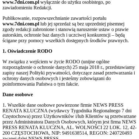
www.7dni.com.pl
wyłącznie do użytku osobistego, po
zawiadomieniu Redakcji.
Publikowanie, rozpowszechnianie zawartości portalu
www.7dni.com.pl
lub jej sprzedaż są bez uprzedniej pisemnej
zgody redakcji zabronione i stanowią naruszenie ustaw o prawie
autorskim, ochronie baz danych i uczciwej konkurencji – będą
ścigane przy pomocy wszelkich dostępnych środków prawnych.
1. Oświadczenie RODO
W związku z wejściem w życie RODO (unijne ogólne
rozporządzenie o ochronie danych) 25 maja 2018 r., przedstawiamy
zapisy naszej Polityki prywatności, dotyczące zasad przetwarzania i
ochrony danych osobowych i jesteśmy zobowiązani do
poinformowania Państwa o tym fakcie.
Dane osobowe
1. Wszelkie dane osobowe powierzone firmie NEWS PRESS
RENATA KLUCZNA (wydawcy Tygodnika Regionalnego 7 dni
Częstochowa) przez Użytkowników i/lub Klientów są przetwarzane
przez Administratora Danych Osobowych, którym jest firma NEWS
PRESS RENATA KLUCZNA, AL. WOLNOŚCI 22 LOK. 12, 42-
200 CZĘSTOCHOWA, NIP: 9491638514, REGON: 240720493
zwanej dalej NEWS PRESS.