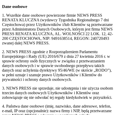
Dane osobowe
1. Wszelkie dane osobowe powierzone firmie NEWS PRESS
RENATA KLUCZNA (wydawcy Tygodnika Regionalnego 7 dni
Częstochowa) przez Użytkowników i/lub Klientów są przetwarzane
przez Administratora Danych Osobowych, którym jest firma NEWS
PRESS RENATA KLUCZNA, AL. WOLNOŚCI 22 LOK. 12, 42-
200 CZĘSTOCHOWA, NIP: 9491638514, REGON: 240720493
zwanej dalej NEWS PRESS.
2. NEWS PRESS zgodnie z Rozporządzeniem Parlamentu
Europejskiego i Rady (UE) 2016/679 z dnia 27 kwietnia 2016 r. w
sprawie ochrony osób fizycznych w związku z przetwarzaniem
danych osobowych i w sprawie swobodnego przepływu takich
danych oraz uchylenia dyrektywy 95/46/WE (w skrócie „RODO”),
w pełni uznaje i szanuje prawo Użytkowników i Klientów do
prywatności i ochrony danych osobowych.
3. NEWS PRESS nie sprzedaje, nie udostępnia i nie użycza osobom
trzecim danych osobowych Użytkowników i Klientów oraz
zobowiązuje się nie odwołać tej reguły kiedykolwiek w przyszłości.
4. Państwa dane osobowe (imię, nazwisko, dane adresowe, telefon,
e-mail, IP oraz (opcjonalnie): nazwa firmy i NIP, będą przetwarzane