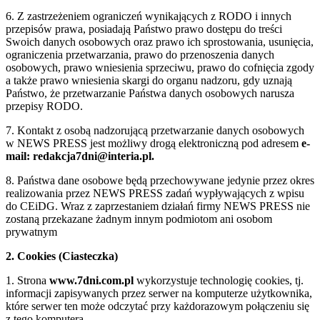
6. Z zastrzeżeniem ograniczeń wynikających z RODO i innych
przepisów prawa, posiadają Państwo prawo dostępu do treści
Swoich danych osobowych oraz prawo ich sprostowania, usunięcia,
ograniczenia przetwarzania, prawo do przenoszenia danych
osobowych, prawo wniesienia sprzeciwu, prawo do cofnięcia zgody
a także prawo wniesienia skargi do organu nadzoru, gdy uznają
Państwo, że przetwarzanie Państwa danych osobowych narusza
przepisy RODO.
7. Kontakt z osobą nadzorującą przetwarzanie danych osobowych
w NEWS PRESS jest możliwy drogą elektroniczną pod adresem
e-
mail: redakcja7dni@interia.pl.
8. Państwa dane osobowe będą przechowywane jedynie przez okres
realizowania przez NEWS PRESS zadań wypływających z wpisu
do CEiDG. Wraz z zaprzestaniem działań firmy NEWS PRESS nie
zostaną przekazane żadnym innym podmiotom ani osobom
prywatnym
2. Cookies (Ciasteczka)
1. Strona
www.7dni.com.pl
wykorzystuje technologię cookies, tj.
informacji zapisywanych przez serwer na komputerze użytkownika,
które serwer ten może odczytać przy każdorazowym połączeniu się
z tego komputera.