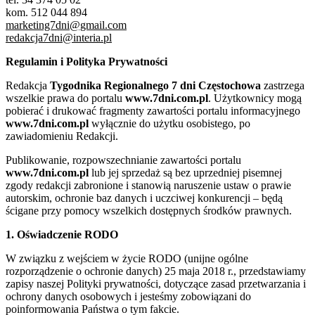
kom. 512 044 894
marketing7dni@gmail.com
redakcja7dni@interia.pl
Regulamin i Polityka Prywatności
Redakcja
Tygodnika Regionalnego 7 dni Częstochowa
zastrzega
wszelkie prawa do portalu
www.7dni.com.pl
. Użytkownicy mogą
pobierać i drukować fragmenty zawartości portalu informacyjnego
www.7dni.com.pl
wyłącznie do użytku osobistego, po
zawiadomieniu Redakcji.
Publikowanie, rozpowszechnianie zawartości portalu
www.7dni.com.pl
lub jej sprzedaż są bez uprzedniej pisemnej
zgody redakcji zabronione i stanowią naruszenie ustaw o prawie
autorskim, ochronie baz danych i uczciwej konkurencji – będą
ścigane przy pomocy wszelkich dostępnych środków prawnych.
1. Oświadczenie RODO
W związku z wejściem w życie RODO (unijne ogólne
rozporządzenie o ochronie danych) 25 maja 2018 r., przedstawiamy
zapisy naszej Polityki prywatności, dotyczące zasad przetwarzania i
ochrony danych osobowych i jesteśmy zobowiązani do
poinformowania Państwa o tym fakcie.