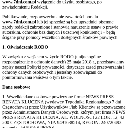
www.7dni.com.pl
wyłącznie do użytku osobistego, po
zawiadomieniu Redakcji.
Publikowanie, rozpowszechnianie zawartości portalu
www.7dni.com.pl
lub jej sprzedaż są bez uprzedniej pisemnej
zgody redakcji zabronione i stanowią naruszenie ustaw o prawie
autorskim, ochronie baz danych i uczciwej konkurencji – będą
ścigane przy pomocy wszelkich dostępnych środków prawnych.
1. Oświadczenie RODO
W związku z wejściem w życie RODO (unijne ogólne
rozporządzenie o ochronie danych) 25 maja 2018 r., przedstawiamy
zapisy naszej Polityki prywatności, dotyczące zasad przetwarzania i
ochrony danych osobowych i jesteśmy zobowiązani do
poinformowania Państwa o tym fakcie.
Dane osobowe
1. Wszelkie dane osobowe powierzone firmie NEWS PRESS
RENATA KLUCZNA (wydawcy Tygodnika Regionalnego 7 dni
Częstochowa) przez Użytkowników i/lub Klientów są przetwarzane
przez Administratora Danych Osobowych, którym jest firma NEWS
PRESS RENATA KLUCZNA, AL. WOLNOŚCI 22 LOK. 12, 42-
200 CZĘSTOCHOWA, NIP: 9491638514, REGON: 240720493
zwanej dalej NEWS PRESS.