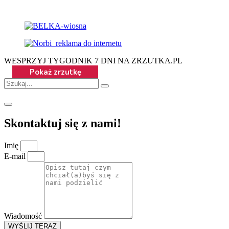
WESPRZYJ TYGODNIK 7 DNI NA ZRZUTKA.PL
Skontaktuj się z nami!
Imię
E-mail
Wiadomość
WYŚLIJ TERAZ