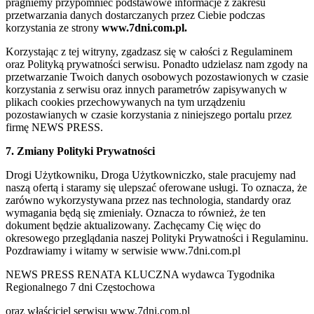
pragniemy przypomnieć podstawowe informacje z zakresu
przetwarzania danych dostarczanych przez Ciebie podczas
korzystania ze strony
www.7dni.com.pl.
Korzystając z tej witryny, zgadzasz się w całości z Regulaminem
oraz Polityką prywatności serwisu. Ponadto udzielasz nam zgody na
przetwarzanie Twoich danych osobowych pozostawionych w czasie
korzystania z serwisu oraz innych parametrów zapisywanych w
plikach cookies przechowywanych na tym urządzeniu
pozostawianych w czasie korzystania z niniejszego portalu przez
firmę NEWS PRESS.
7. Zmiany Polityki Prywatności
Drogi Użytkowniku, Droga Użytkowniczko, stale pracujemy nad
naszą ofertą i staramy się ulepszać oferowane usługi. To oznacza, że
zarówno wykorzystywana przez nas technologia, standardy oraz
wymagania będą się zmieniały. Oznacza to również, że ten
dokument będzie aktualizowany. Zachęcamy Cię więc do
okresowego przeglądania naszej Polityki Prywatności i Regulaminu.
Pozdrawiamy i witamy w serwisie www.7dni.com.pl
NEWS PRESS RENATA KLUCZNA wydawca Tygodnika
Regionalnego 7 dni Częstochowa
oraz właściciel serwisu www.7dni.com.pl