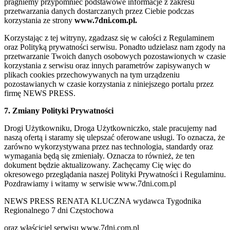
pragniemy przypomnieć podstawowe informacje z zakresu
przetwarzania danych dostarczanych przez Ciebie podczas
korzystania ze strony
www.7dni.com.pl.
Korzystając z tej witryny, zgadzasz się w całości z Regulaminem
oraz Polityką prywatności serwisu. Ponadto udzielasz nam zgody na
przetwarzanie Twoich danych osobowych pozostawionych w czasie
korzystania z serwisu oraz innych parametrów zapisywanych w
plikach cookies przechowywanych na tym urządzeniu
pozostawianych w czasie korzystania z niniejszego portalu przez
firmę NEWS PRESS.
7. Zmiany Polityki Prywatności
Drogi Użytkowniku, Droga Użytkowniczko, stale pracujemy nad
naszą ofertą i staramy się ulepszać oferowane usługi. To oznacza, że
zarówno wykorzystywana przez nas technologia, standardy oraz
wymagania będą się zmieniały. Oznacza to również, że ten
dokument będzie aktualizowany. Zachęcamy Cię więc do
okresowego przeglądania naszej Polityki Prywatności i Regulaminu.
Pozdrawiamy i witamy w serwisie www.7dni.com.pl
NEWS PRESS RENATA KLUCZNA wydawca Tygodnika
Regionalnego 7 dni Częstochowa
oraz właściciel serwisu www.7dni.com.pl