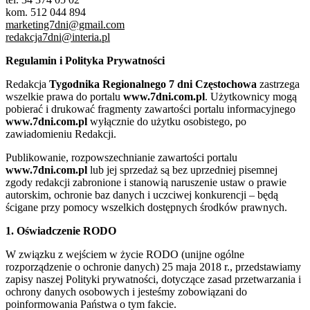
kom. 512 044 894
marketing7dni@gmail.com
redakcja7dni@interia.pl
Regulamin i Polityka Prywatności
Redakcja
Tygodnika Regionalnego 7 dni Częstochowa
zastrzega
wszelkie prawa do portalu
www.7dni.com.pl
. Użytkownicy mogą
pobierać i drukować fragmenty zawartości portalu informacyjnego
www.7dni.com.pl
wyłącznie do użytku osobistego, po
zawiadomieniu Redakcji.
Publikowanie, rozpowszechnianie zawartości portalu
www.7dni.com.pl
lub jej sprzedaż są bez uprzedniej pisemnej
zgody redakcji zabronione i stanowią naruszenie ustaw o prawie
autorskim, ochronie baz danych i uczciwej konkurencji – będą
ścigane przy pomocy wszelkich dostępnych środków prawnych.
1. Oświadczenie RODO
W związku z wejściem w życie RODO (unijne ogólne
rozporządzenie o ochronie danych) 25 maja 2018 r., przedstawiamy
zapisy naszej Polityki prywatności, dotyczące zasad przetwarzania i
ochrony danych osobowych i jesteśmy zobowiązani do
poinformowania Państwa o tym fakcie.