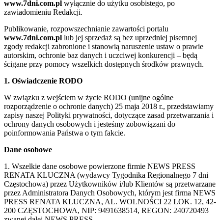
www.7dni.com.pl
wyłącznie do użytku osobistego, po
zawiadomieniu Redakcji.
Publikowanie, rozpowszechnianie zawartości portalu
www.7dni.com.pl
lub jej sprzedaż są bez uprzedniej pisemnej
zgody redakcji zabronione i stanowią naruszenie ustaw o prawie
autorskim, ochronie baz danych i uczciwej konkurencji – będą
ścigane przy pomocy wszelkich dostępnych środków prawnych.
1. Oświadczenie RODO
W związku z wejściem w życie RODO (unijne ogólne
rozporządzenie o ochronie danych) 25 maja 2018 r., przedstawiamy
zapisy naszej Polityki prywatności, dotyczące zasad przetwarzania i
ochrony danych osobowych i jesteśmy zobowiązani do
poinformowania Państwa o tym fakcie.
Dane osobowe
1. Wszelkie dane osobowe powierzone firmie NEWS PRESS
RENATA KLUCZNA (wydawcy Tygodnika Regionalnego 7 dni
Częstochowa) przez Użytkowników i/lub Klientów są przetwarzane
przez Administratora Danych Osobowych, którym jest firma NEWS
PRESS RENATA KLUCZNA, AL. WOLNOŚCI 22 LOK. 12, 42-
200 CZĘSTOCHOWA, NIP: 9491638514, REGON: 240720493
zwanej dalej NEWS PRESS.