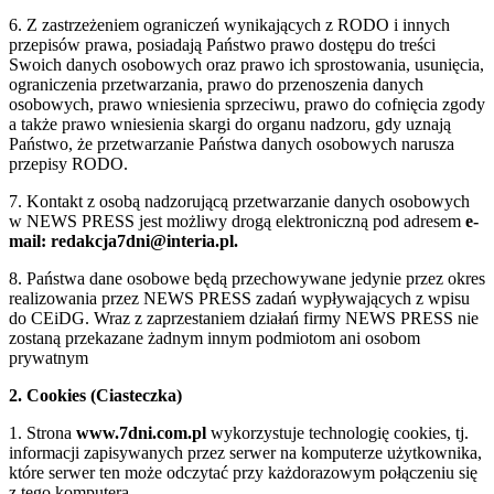
6. Z zastrzeżeniem ograniczeń wynikających z RODO i innych
przepisów prawa, posiadają Państwo prawo dostępu do treści
Swoich danych osobowych oraz prawo ich sprostowania, usunięcia,
ograniczenia przetwarzania, prawo do przenoszenia danych
osobowych, prawo wniesienia sprzeciwu, prawo do cofnięcia zgody
a także prawo wniesienia skargi do organu nadzoru, gdy uznają
Państwo, że przetwarzanie Państwa danych osobowych narusza
przepisy RODO.
7. Kontakt z osobą nadzorującą przetwarzanie danych osobowych
w NEWS PRESS jest możliwy drogą elektroniczną pod adresem
e-
mail: redakcja7dni@interia.pl.
8. Państwa dane osobowe będą przechowywane jedynie przez okres
realizowania przez NEWS PRESS zadań wypływających z wpisu
do CEiDG. Wraz z zaprzestaniem działań firmy NEWS PRESS nie
zostaną przekazane żadnym innym podmiotom ani osobom
prywatnym
2. Cookies (Ciasteczka)
1. Strona
www.7dni.com.pl
wykorzystuje technologię cookies, tj.
informacji zapisywanych przez serwer na komputerze użytkownika,
które serwer ten może odczytać przy każdorazowym połączeniu się
z tego komputera.