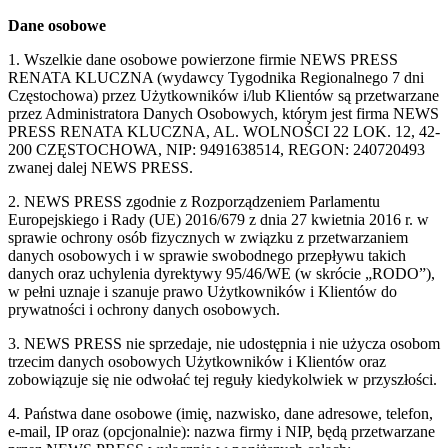
Dane osobowe
1. Wszelkie dane osobowe powierzone firmie NEWS PRESS
RENATA KLUCZNA (wydawcy Tygodnika Regionalnego 7 dni
Częstochowa) przez Użytkowników i/lub Klientów są przetwarzane
przez Administratora Danych Osobowych, którym jest firma NEWS
PRESS RENATA KLUCZNA, AL. WOLNOŚCI 22 LOK. 12, 42-
200 CZĘSTOCHOWA, NIP: 9491638514, REGON: 240720493
zwanej dalej NEWS PRESS.
2. NEWS PRESS zgodnie z Rozporządzeniem Parlamentu
Europejskiego i Rady (UE) 2016/679 z dnia 27 kwietnia 2016 r. w
sprawie ochrony osób fizycznych w związku z przetwarzaniem
danych osobowych i w sprawie swobodnego przepływu takich
danych oraz uchylenia dyrektywy 95/46/WE (w skrócie „RODO”),
w pełni uznaje i szanuje prawo Użytkowników i Klientów do
prywatności i ochrony danych osobowych.
3. NEWS PRESS nie sprzedaje, nie udostępnia i nie użycza osobom
trzecim danych osobowych Użytkowników i Klientów oraz
zobowiązuje się nie odwołać tej reguły kiedykolwiek w przyszłości.
4. Państwa dane osobowe (imię, nazwisko, dane adresowe, telefon,
e-mail, IP oraz (opcjonalnie): nazwa firmy i NIP, będą przetwarzane