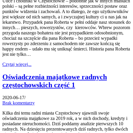
Ulice i chodniki w Częstochowie – podobnie jak w innych miastach
polski – są pełne rozbieżności interesów, sprzeczności postaw oraz
punktów widzenia i zachowań. A to dlatego, że ego użytkowników
jest większe od nich samych, a i zwyczajnej kultury ci u nas jak na
lekarstwo. Przypadek pana Roberta w pełni oddaje nasz stosunek do
innych… pieszych, rowerzystów, czy kierowców. Wbrew pozorom
przygoda naszego bohatera nie jest przypadkiem odosobnionym,
chociaż na szczęście dla pana Roberta – bo przecież wypadki
rowerzysty po zderzeniu z samochodem nie zawsze kończą się
happy endem – udało mu się uniknąć śmierci. Historia pana Roberta
jest nie tylko…
Czytaj więcej...
Oświadczenia majątkowe radnych
częstochowskich część 1
2020-06-17
/
Brak komentarzy
Kilka dni temu radni miasta Częstochowy ujawnili swoje
oświadczenia majątkowe za 2019 rok, a w nich dochody, kredyty i
posiadane nieruchomości. Dziś poddamy analizie pierwszych 10
radnych. Na dziesięciu prezentowanych dziś radnych, tylko dwóch