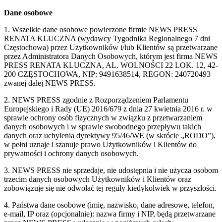
Dane osobowe
1. Wszelkie dane osobowe powierzone firmie NEWS PRESS
RENATA KLUCZNA (wydawcy Tygodnika Regionalnego 7 dni
Częstochowa) przez Użytkowników i/lub Klientów są przetwarzane
przez Administratora Danych Osobowych, którym jest firma NEWS
PRESS RENATA KLUCZNA, AL. WOLNOŚCI 22 LOK. 12, 42-
200 CZĘSTOCHOWA, NIP: 9491638514, REGON: 240720493
zwanej dalej NEWS PRESS.
2. NEWS PRESS zgodnie z Rozporządzeniem Parlamentu
Europejskiego i Rady (UE) 2016/679 z dnia 27 kwietnia 2016 r. w
sprawie ochrony osób fizycznych w związku z przetwarzaniem
danych osobowych i w sprawie swobodnego przepływu takich
danych oraz uchylenia dyrektywy 95/46/WE (w skrócie „RODO”),
w pełni uznaje i szanuje prawo Użytkowników i Klientów do
prywatności i ochrony danych osobowych.
3. NEWS PRESS nie sprzedaje, nie udostępnia i nie użycza osobom
trzecim danych osobowych Użytkowników i Klientów oraz
zobowiązuje się nie odwołać tej reguły kiedykolwiek w przyszłości.
4. Państwa dane osobowe (imię, nazwisko, dane adresowe, telefon,
e-mail, IP oraz (opcjonalnie): nazwa firmy i NIP, będą przetwarzane