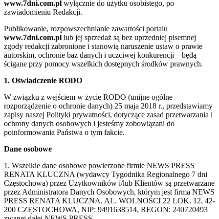
www.7dni.com.pl
wyłącznie do użytku osobistego, po
zawiadomieniu Redakcji.
Publikowanie, rozpowszechnianie zawartości portalu
www.7dni.com.pl
lub jej sprzedaż są bez uprzedniej pisemnej
zgody redakcji zabronione i stanowią naruszenie ustaw o prawie
autorskim, ochronie baz danych i uczciwej konkurencji – będą
ścigane przy pomocy wszelkich dostępnych środków prawnych.
1. Oświadczenie RODO
W związku z wejściem w życie RODO (unijne ogólne
rozporządzenie o ochronie danych) 25 maja 2018 r., przedstawiamy
zapisy naszej Polityki prywatności, dotyczące zasad przetwarzania i
ochrony danych osobowych i jesteśmy zobowiązani do
poinformowania Państwa o tym fakcie.
Dane osobowe
1. Wszelkie dane osobowe powierzone firmie NEWS PRESS
RENATA KLUCZNA (wydawcy Tygodnika Regionalnego 7 dni
Częstochowa) przez Użytkowników i/lub Klientów są przetwarzane
przez Administratora Danych Osobowych, którym jest firma NEWS
PRESS RENATA KLUCZNA, AL. WOLNOŚCI 22 LOK. 12, 42-
200 CZĘSTOCHOWA, NIP: 9491638514, REGON: 240720493
zwanej dalej NEWS PRESS.