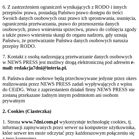
6. Z zastrzeżeniem ograniczeń wynikających z RODO i innych
przepisów prawa, posiadają Państwo prawo dostępu do treści
Swoich danych osobowych oraz prawo ich sprostowania, usunięcia,
ograniczenia przetwarzania, prawo do przenoszenia danych
osobowych, prawo wniesienia sprzeciwu, prawo do cofnięcia zgody
a także prawo wniesienia skargi do organu nadzoru, gdy uznają
Państwo, że przetwarzanie Państwa danych osobowych narusza
przepisy RODO.
7. Kontakt z osobą nadzorującą przetwarzanie danych osobowych
w NEWS PRESS jest możliwy drogą elektroniczną pod adresem
e-
mail: redakcja7dni@interia.pl.
8. Państwa dane osobowe będą przechowywane jedynie przez okres
realizowania przez NEWS PRESS zadań wypływających z wpisu
do CEiDG. Wraz z zaprzestaniem działań firmy NEWS PRESS nie
zostaną przekazane żadnym innym podmiotom ani osobom
prywatnym
2. Cookies (Ciasteczka)
1. Strona
www.7dni.com.pl
wykorzystuje technologię cookies, tj.
informacji zapisywanych przez serwer na komputerze użytkownika,
które serwer ten może odczytać przy każdorazowym połączeniu się
z tego komputera.