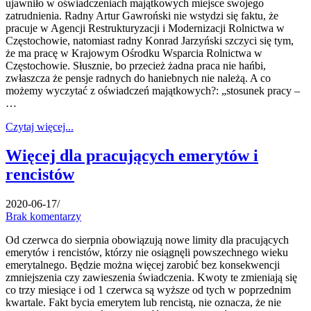
ujawniło w oświadczeniach majątkowych miejsce swojego
zatrudnienia. Radny Artur Gawroński nie wstydzi się faktu, że
pracuje w Agencji Restrukturyzacji i Modernizacji Rolnictwa w
Częstochowie, natomiast radny Konrad Jarzyński szczyci się tym,
że ma pracę w Krajowym Ośrodku Wsparcia Rolnictwa w
Częstochowie. Słusznie, bo przecież żadna praca nie hańbi,
zwłaszcza że pensje radnych do haniebnych nie należą. A co
możemy wyczytać z oświadczeń majątkowych?: „stosunek pracy –
…
Czytaj więcej...
Więcej dla pracujących emerytów i
rencistów
2020-06-17
/
Brak komentarzy
Od czerwca do sierpnia obowiązują nowe limity dla pracujących
emerytów i rencistów, którzy nie osiągnęli powszechnego wieku
emerytalnego. Będzie można więcej zarobić bez konsekwencji
zmniejszenia czy zawieszenia świadczenia. Kwoty te zmieniają się
co trzy miesiące i od 1 czerwca są wyższe od tych w poprzednim
kwartale. Fakt bycia emerytem lub rencistą, nie oznacza, że nie