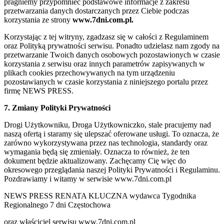
pragniemy przypomnieć podstawowe informacje z zakresu
przetwarzania danych dostarczanych przez Ciebie podczas
korzystania ze strony
www.7dni.com.pl.
Korzystając z tej witryny, zgadzasz się w całości z Regulaminem
oraz Polityką prywatności serwisu. Ponadto udzielasz nam zgody na
przetwarzanie Twoich danych osobowych pozostawionych w czasie
korzystania z serwisu oraz innych parametrów zapisywanych w
plikach cookies przechowywanych na tym urządzeniu
pozostawianych w czasie korzystania z niniejszego portalu przez
firmę NEWS PRESS.
7. Zmiany Polityki Prywatności
Drogi Użytkowniku, Droga Użytkowniczko, stale pracujemy nad
naszą ofertą i staramy się ulepszać oferowane usługi. To oznacza, że
zarówno wykorzystywana przez nas technologia, standardy oraz
wymagania będą się zmieniały. Oznacza to również, że ten
dokument będzie aktualizowany. Zachęcamy Cię więc do
okresowego przeglądania naszej Polityki Prywatności i Regulaminu.
Pozdrawiamy i witamy w serwisie www.7dni.com.pl
NEWS PRESS RENATA KLUCZNA wydawca Tygodnika
Regionalnego 7 dni Częstochowa
oraz właściciel serwisu www.7dni.com.pl