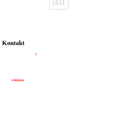
ad
Kontakt
Tygodnik Regionalny
7
dni
Al. Wolności 22 lok. 12
42-200 Częstochowa
Biuro
reklamy
tel. 34 374 05 02
kom. 512 044 894
e-mail:
marketing7dni@gmail.com
e-mail:
redakcja7dni@interia.pl