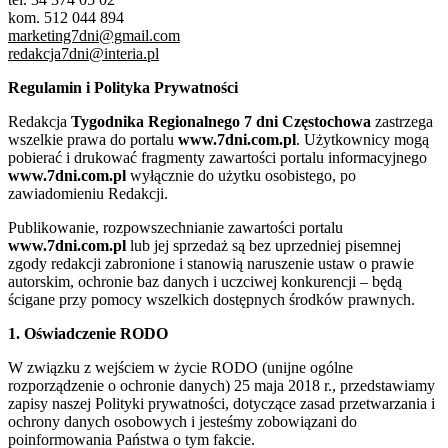
kom. 512 044 894
marketing7dni@gmail.com
redakcja7dni@interia.pl
Regulamin i Polityka Prywatności
Redakcja
Tygodnika Regionalnego 7 dni Częstochowa
zastrzega
wszelkie prawa do portalu
www.7dni.com.pl
. Użytkownicy mogą
pobierać i drukować fragmenty zawartości portalu informacyjnego
www.7dni.com.pl
wyłącznie do użytku osobistego, po
zawiadomieniu Redakcji.
Publikowanie, rozpowszechnianie zawartości portalu
www.7dni.com.pl
lub jej sprzedaż są bez uprzedniej pisemnej
zgody redakcji zabronione i stanowią naruszenie ustaw o prawie
autorskim, ochronie baz danych i uczciwej konkurencji – będą
ścigane przy pomocy wszelkich dostępnych środków prawnych.
1. Oświadczenie RODO
W związku z wejściem w życie RODO (unijne ogólne
rozporządzenie o ochronie danych) 25 maja 2018 r., przedstawiamy
zapisy naszej Polityki prywatności, dotyczące zasad przetwarzania i
ochrony danych osobowych i jesteśmy zobowiązani do
poinformowania Państwa o tym fakcie.