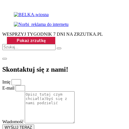
WESPRZYJ TYGODNIK 7 DNI NA ZRZUTKA.PL
Skontaktuj się z nami!
Imię
E-mail
Wiadomość
WYŚLIJ TERAZ