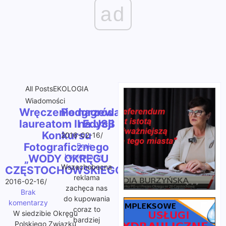
ad
All Posts
EKOLOGIA
Wiadomości
Wręczenie nagród
Podgrzewacz
laureatom II Edycji
na USB
Konkursu
2016-02-16
/
Fotograficznego
Brak
komentarzy
„WODY OKRĘGU
Wszechobecna
CZĘSTOCHOWSKIEGO”
reklama
2016-02-16
/
zachęca nas
Brak
do kupowania
komentarzy
coraz to
W siedzibie Okręgu
bardziej
Polskiego Związku