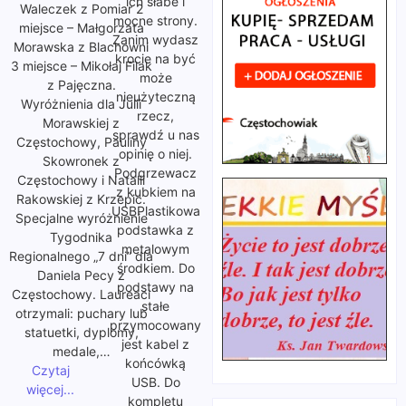
ich słabe i
Waleczek z Pomiar 2
mocne strony.
miejsce – Małgorzata
Zanim wydasz
Morawska z Blachowni
krocie na być
3 miejsce – Mikołaj Filak
może
z Pajęczna.
nieużyteczną
Wyróżnienia dla Julii
rzecz,
Morawskiej z
sprawdź u nas
Częstochowy, Pauliny
opinię o niej.
Skowronek z
Podgrzewacz
Częstochowy i Natalii
z kubkiem na
Rakowskiej z Krzepic.
USBPlastikowa
Specjalne wyróżnienie
podstawka z
Tygodnika
metalowym
Regionalnego „7 dni” dla
środkiem. Do
Daniela Pecy z
podstawy na
Częstochowy. Laureaci
stałe
otrzymali: puchary lub
przymocowany
statuetki, dyplomy,
jest kabel z
medale,…
końcówką
Czytaj
USB. Do
więcej...
kompletu