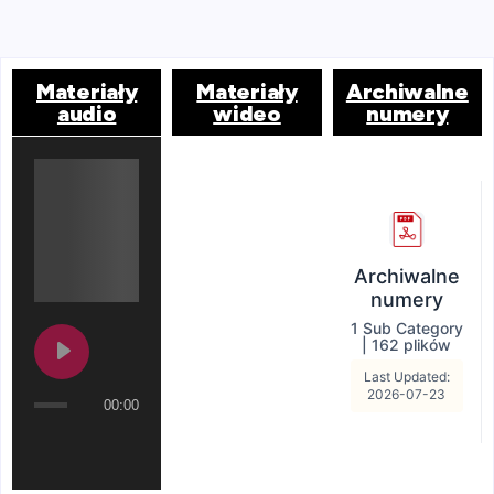
Materiały
Materiały
Archiwalne
audio
wideo
numery
Archiwalne
numery
1 Sub Category
|
162 plików
Last Updated:
2026-07-23
00:00