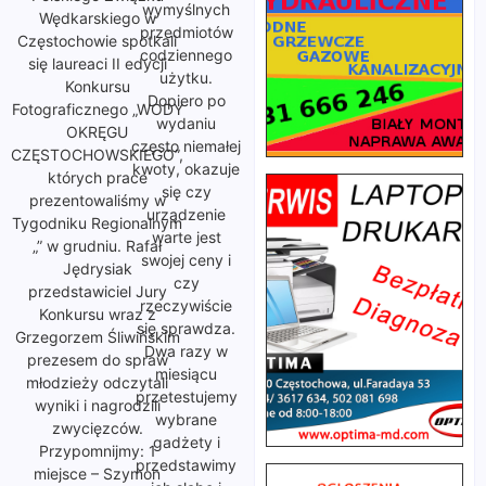
wymyślnych
Wędkarskiego w
przedmiotów
Częstochowie spotkali
codziennego
się laureaci II edycji
użytku.
Konkursu
Dopiero po
Fotograficznego „WODY
wydaniu
OKRĘGU
często niemałej
CZĘSTOCHOWSKIEGO”,
kwoty, okazuje
których prace
się czy
prezentowaliśmy w
urządzenie
Tygodniku Regionalnym
warte jest
„” w grudniu. Rafał
swojej ceny i
Jędrysiak
czy
przedstawiciel Jury
rzeczywiście
Konkursu wraz z
się sprawdza.
Grzegorzem Śliwińskim
Dwa razy w
prezesem do spraw
miesiącu
młodzieży odczytali
przetestujemy
wyniki i nagrodzili
wybrane
zwycięzców.
gadżety i
Przypomnijmy: 1
przedstawimy
miejsce – Szymon