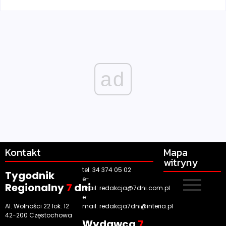
ad
Kontakt
Mapa
witryny
tel. 34 374 05 02
Tygodnik
e-
Regionalny
7
dni
mail:
redakcja@7dni.com.pl
e-
Al. Wolności 22 lok. 12
mail:
redakcja7dni@interia.pl
42-200 Częstochowa
Wyd
awca
7