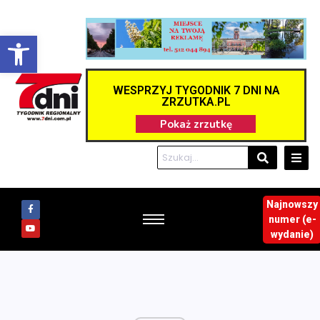
Otwórz pasek narzędzi
WESPRZYJ TYGODNIK 7 DNI NA
ZRZUTKA.PL
Najnowszy
numer (e-
wydanie)