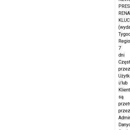
PRES
RENA
KLUC
(wyd
Tygod
Regio
7
dni
Częs
prze
Użyt
i/lub
Klien
są
przet
prze
Admin
Dany