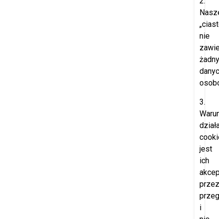
2.
Nasz
„cias
nie
zawie
żadn
dany
osob
3.
Waru
dział
cooki
jest
ich
akcep
prze
przeg
i