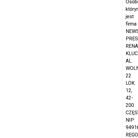
Osob
który
jest
firma
NEW
PRES
RENA
KLUC
AL.
WOL
22
LOK.
12,
42-
200
CZĘS
NIP:
9491
REGO