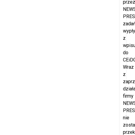
prze
NEW
PRES
zada
wypł
z
wpis
do
CEiDG
Wraz
z
zapr
dział
firmy
NEW
PRES
nie
zost
prze