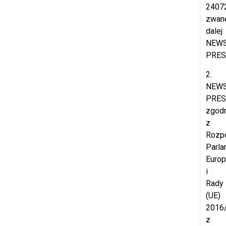
2407
zwan
dalej
NEW
PRES
2.
NEW
PRES
zgod
z
Rozp
Parla
Europ
i
Rady
(UE)
2016
z