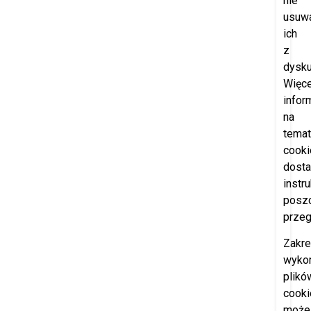
nie
usuw
ich
z
dysku
Więce
infor
na
temat
cooki
dosta
instr
posz
przeg
Zakr
wyko
plikó
cooki
może