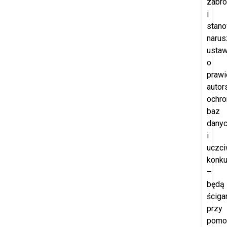
zabro
i
stano
narus
usta
o
prawi
autor
ochro
baz
dany
i
uczci
konku
–
będą
ściga
przy
pomo