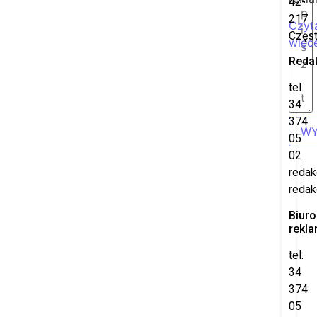
42-
217
Czyt
Częs
więce
Reda
tel.
34
374
WY
05
02
redak
redak
Biuro
rekl
tel.
34
374
05