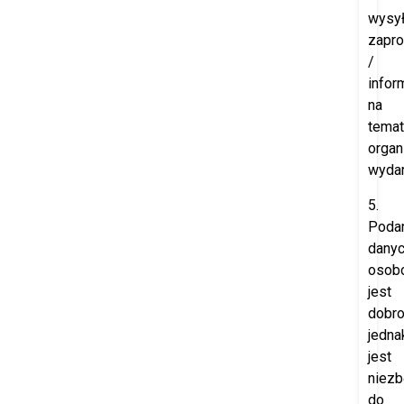
wysył
zapr
/
infor
na
temat
orga
wydar
5.
Poda
dany
osob
jest
dobro
jedna
jest
niez
do