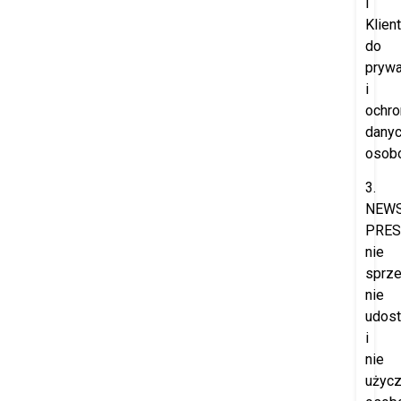
i
Klien
do
prywa
i
ochro
dany
osob
3.
NEW
PRES
nie
sprze
nie
udost
i
nie
użyc