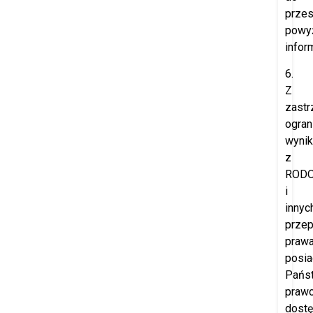
przes
powy
inform
6.
Z
zast
ogran
wynik
z
ROD
i
innyc
prze
prawa
posia
Pańs
praw
dost