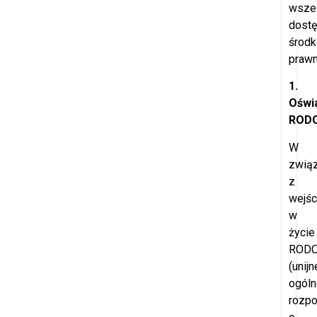
wszel
dost
środ
prawn
1.
Oświ
ROD
W
zwią
z
wejś
w
życie
ROD
(unijn
ogóln
rozpo