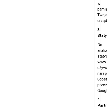
w
pamię
Twoj
urząd
3.
Staty
Do
anali
staty
www
używ
narzę
udost
prze
Googl
4.
Part