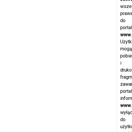
wszel
praw
do
porta
www.
Użytk
mogą
pobie
i
druk
fragm
zawar
porta
infor
www.
wyłąc
do
użytk