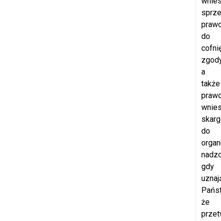
wnies
sprze
praw
do
cofni
zgod
a
także
praw
wnies
skarg
do
organ
nadzo
gdy
uznaj
Pańs
że
przet