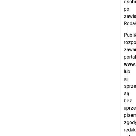
osobi
po
zawi
Redak
Publi
rozp
zawar
porta
www.
lub
jej
sprz
są
bez
uprze
pisem
zgod
redak