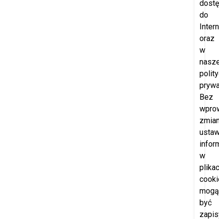
dost
do
Intern
oraz
w
nasze
polit
prywa
Bez
wpro
zmia
ustaw
infor
w
plika
cooki
mogą
być
zapi