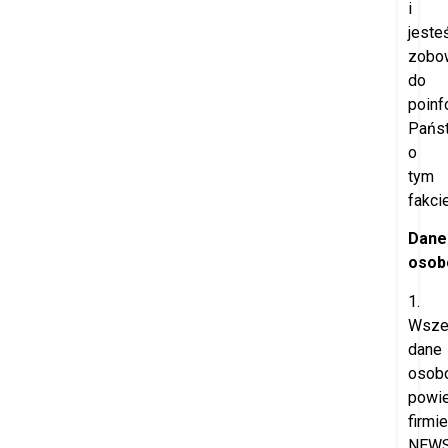
i
jeste
zobo
do
poinf
Pańs
o
tym
fakcie
Dane
osob
1.
Wsze
dane
osob
powi
firmie
NEW