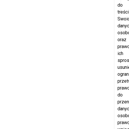
do
treści
Swoi
dany
osob
oraz
praw
ich
spros
usuni
ogran
przet
praw
do
przen
dany
osob
praw