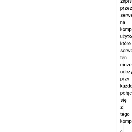
zapi
prze
serw
na
komp
użytk
które
serw
ten
może
odczy
przy
każd
połąc
się
z
tego
kompu