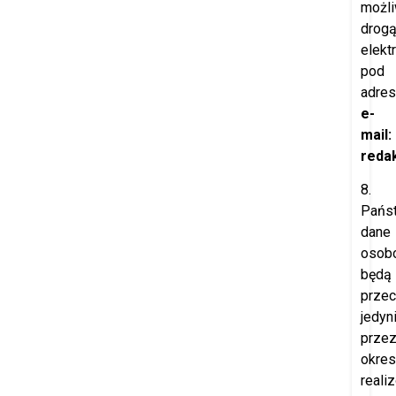
możl
drog
elekt
pod
adre
e-
mail:
redak
8.
Pańs
dane
osob
będą
prze
jedyn
prze
okres
reali