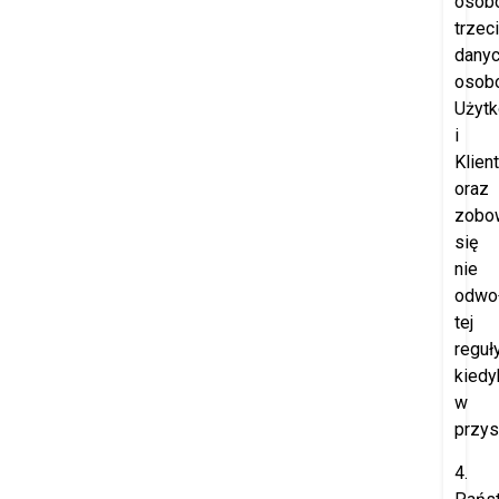
osob
trzec
dany
osob
Użyt
i
Klien
oraz
zobo
się
nie
odwo
tej
reguł
kiedy
w
przys
4.