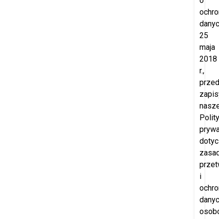
o
ochro
danyc
25
maja
2018
r.,
prze
zapis
nasze
Polity
prywa
doty
zasa
przet
i
ochro
dany
osob