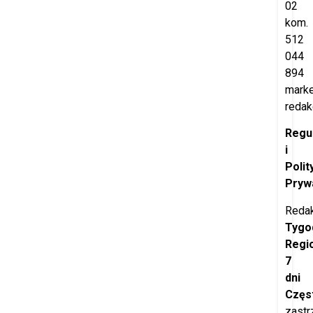
02
kom.
512
044
894
marke
redak
Regu
i
Polit
Pryw
Redak
Tygo
Regi
7
dni
Częs
zastr