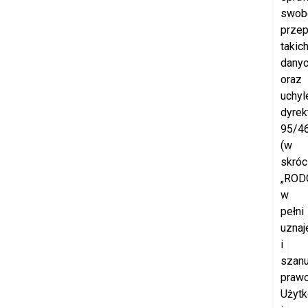
swob
prze
takic
dany
oraz
uchyl
dyrek
95/4
(w
skróc
„RODO
w
pełni
uznaj
i
szanu
praw
Użyt