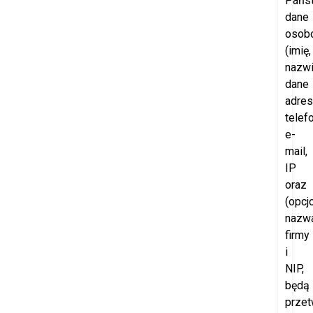
Pańs
dane
osob
(imię,
nazwi
dane
adre
telefo
e-
mail,
IP
oraz
(opcjo
nazw
firmy
i
NIP,
będą
przet