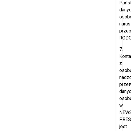
Pańs
dany
osob
narus
przep
RODO
7.
Konta
z
osob
nadzo
przet
dany
osob
w
NEW
PRES
jest