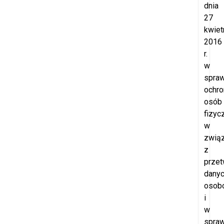
dnia
27
kwiet
2016
r.
w
spraw
ochro
osób
fizyc
w
zwią
z
prze
dany
osob
i
w
spraw