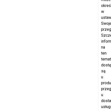
okreś
w
ustaw
Swoje
przeg
Szcz
infor
na
ten
temat
dost
są
u
produ
przeg
u
dost
usług