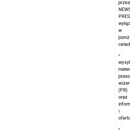
prze
NEW
PRES
wyłąc
w
poniż
celac
•
wysył
mater
praso
wize
(PR)
oraz
infor
i
ofert
•