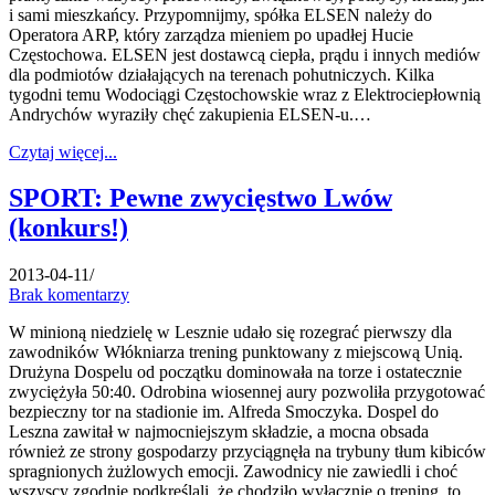
i sami mieszkańcy. Przypomnijmy, spółka ELSEN należy do
Operatora ARP, który zarządza mieniem po upadłej Hucie
Częstochowa. ELSEN jest dostawcą ciepła, prądu i innych mediów
dla podmiotów działających na terenach pohutniczych. Kilka
tygodni temu Wodociągi Częstochowskie wraz z Elektrociepłownią
Andrychów wyraziły chęć zakupienia ELSEN-u.…
Czytaj więcej...
SPORT: Pewne zwycięstwo Lwów
(konkurs!)
2013-04-11
/
Brak komentarzy
W minioną niedzielę w Lesznie udało się rozegrać pierwszy dla
zawodników Włókniarza trening punktowany z miejscową Unią.
Drużyna Dospelu od początku dominowała na torze i ostatecznie
zwyciężyła 50:40. Odrobina wiosennej aury pozwoliła przygotować
bezpieczny tor na stadionie im. Alfreda Smoczyka. Dospel do
Leszna zawitał w najmocniejszym składzie, a mocna obsada
również ze strony gospodarzy przyciągnęła na trybuny tłum kibiców
spragnionych żużlowych emocji. Zawodnicy nie zawiedli i choć
wszyscy zgodnie podkreślali, że chodziło wyłącznie o trening, to