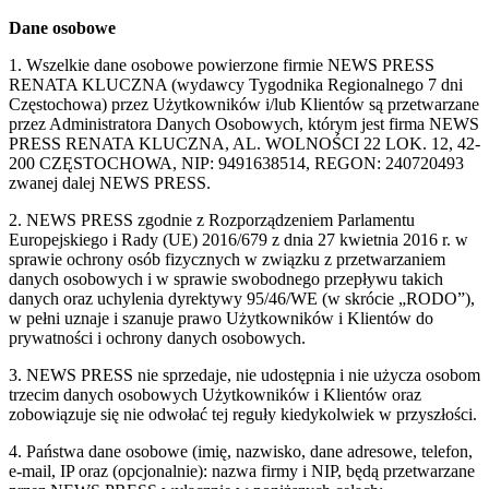
Dane osobowe
1. Wszelkie dane osobowe powierzone firmie NEWS PRESS
RENATA KLUCZNA (wydawcy Tygodnika Regionalnego 7 dni
Częstochowa) przez Użytkowników i/lub Klientów są przetwarzane
przez Administratora Danych Osobowych, którym jest firma NEWS
PRESS RENATA KLUCZNA, AL. WOLNOŚCI 22 LOK. 12, 42-
200 CZĘSTOCHOWA, NIP: 9491638514, REGON: 240720493
zwanej dalej NEWS PRESS.
2. NEWS PRESS zgodnie z Rozporządzeniem Parlamentu
Europejskiego i Rady (UE) 2016/679 z dnia 27 kwietnia 2016 r. w
sprawie ochrony osób fizycznych w związku z przetwarzaniem
danych osobowych i w sprawie swobodnego przepływu takich
danych oraz uchylenia dyrektywy 95/46/WE (w skrócie „RODO”),
w pełni uznaje i szanuje prawo Użytkowników i Klientów do
prywatności i ochrony danych osobowych.
3. NEWS PRESS nie sprzedaje, nie udostępnia i nie użycza osobom
trzecim danych osobowych Użytkowników i Klientów oraz
zobowiązuje się nie odwołać tej reguły kiedykolwiek w przyszłości.
4. Państwa dane osobowe (imię, nazwisko, dane adresowe, telefon,
e-mail, IP oraz (opcjonalnie): nazwa firmy i NIP, będą przetwarzane