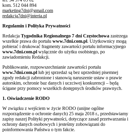
kom. 512 044 894
marketing7dni@gmail.com
redakcja7dni@interia.pl
Regulamin i Polityka Prywatności
Redakcja
Tygodnika Regionalnego 7 dni Częstochowa
zastrzega
wszelkie prawa do portalu
www.7dni.com.pl
. Użytkownicy mogą
pobierać i drukować fragmenty zawartości portalu informacyjnego
www.7dni.com.pl
wyłącznie do użytku osobistego, po
zawiadomieniu Redakcji.
Publikowanie, rozpowszechnianie zawartości portalu
www.7dni.com.pl
lub jej sprzedaż są bez uprzedniej pisemnej
zgody redakcji zabronione i stanowią naruszenie ustaw o prawie
autorskim, ochronie baz danych i uczciwej konkurencji – będą
ścigane przy pomocy wszelkich dostępnych środków prawnych.
1. Oświadczenie RODO
W związku z wejściem w życie RODO (unijne ogólne
rozporządzenie o ochronie danych) 25 maja 2018 r., przedstawiamy
zapisy naszej Polityki prywatności, dotyczące zasad przetwarzania i
ochrony danych osobowych i jesteśmy zobowiązani do
poinformowania Państwa o tym fakcie.