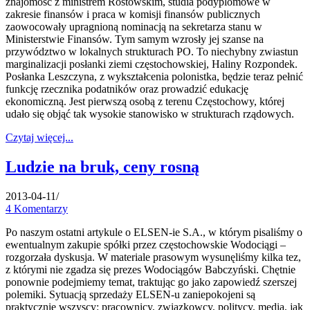
znajomość z ministrem Rostowskim, studia podyplomowe w
zakresie finansów i praca w komisji finansów publicznych
zaowocowały upragnioną nominacją na sekretarza stanu w
Ministerstwie Finansów. Tym samym wzrosły jej szanse na
przywództwo w lokalnych strukturach PO. To niechybny zwiastun
marginalizacji posłanki ziemi częstochowskiej, Haliny Rozpondek.
Posłanka Leszczyna, z wykształcenia polonistka, będzie teraz pełnić
funkcję rzecznika podatników oraz prowadzić edukację
ekonomiczną. Jest pierwszą osobą z terenu Częstochowy, której
udało się objąć tak wysokie stanowisko w strukturach rządowych.
Czytaj więcej...
Ludzie na bruk, ceny rosną
2013-04-11
/
4 Komentarzy
Po naszym ostatni artykule o ELSEN-ie S.A., w którym pisaliśmy o
ewentualnym zakupie spółki przez częstochowskie Wodociągi –
rozgorzała dyskusja. W materiale prasowym wysunęliśmy kilka tez,
z którymi nie zgadza się prezes Wodociągów Babczyński. Chętnie
ponownie podejmiemy temat, traktując go jako zapowiedź szerszej
polemiki. Sytuacją sprzedaży ELSEN-u zaniepokojeni są
praktycznie wszyscy: pracownicy, związkowcy, politycy, media, jak