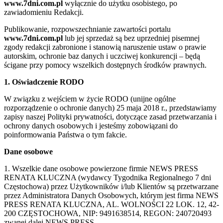
www.7dni.com.pl
wyłącznie do użytku osobistego, po
zawiadomieniu Redakcji.
Publikowanie, rozpowszechnianie zawartości portalu
www.7dni.com.pl
lub jej sprzedaż są bez uprzedniej pisemnej
zgody redakcji zabronione i stanowią naruszenie ustaw o prawie
autorskim, ochronie baz danych i uczciwej konkurencji – będą
ścigane przy pomocy wszelkich dostępnych środków prawnych.
1. Oświadczenie RODO
W związku z wejściem w życie RODO (unijne ogólne
rozporządzenie o ochronie danych) 25 maja 2018 r., przedstawiamy
zapisy naszej Polityki prywatności, dotyczące zasad przetwarzania i
ochrony danych osobowych i jesteśmy zobowiązani do
poinformowania Państwa o tym fakcie.
Dane osobowe
1. Wszelkie dane osobowe powierzone firmie NEWS PRESS
RENATA KLUCZNA (wydawcy Tygodnika Regionalnego 7 dni
Częstochowa) przez Użytkowników i/lub Klientów są przetwarzane
przez Administratora Danych Osobowych, którym jest firma NEWS
PRESS RENATA KLUCZNA, AL. WOLNOŚCI 22 LOK. 12, 42-
200 CZĘSTOCHOWA, NIP: 9491638514, REGON: 240720493
zwanej dalej NEWS PRESS.