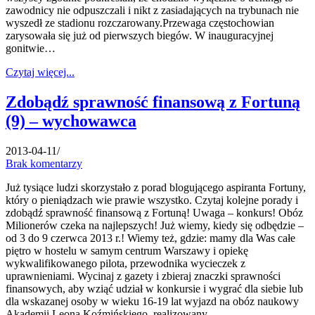
zawodnicy nie odpuszczali i nikt z zasiadających na trybunach nie
wyszedł ze stadionu rozczarowany.Przewaga częstochowian
zarysowała się już od pierwszych biegów. W inauguracyjnej
gonitwie…
Czytaj więcej...
Zdobądź sprawność finansową z Fortuną
(9) – wychowawca
2013-04-11
/
Brak komentarzy
Już tysiące ludzi skorzystało z porad blogującego aspiranta Fortuny,
który o pieniądzach wie prawie wszystko. Czytaj kolejne porady i
zdobądź sprawność finansową z Fortuną! Uwaga – konkurs! Obóz
Milionerów czeka na najlepszych! Już wiemy, kiedy się odbędzie –
od 3 do 9 czerwca 2013 r.! Wiemy też, gdzie: mamy dla Was całe
piętro w hostelu w samym centrum Warszawy i opiekę
wykwalifikowanego pilota, przewodnika wycieczek z
uprawnieniami. Wycinaj z gazety i zbieraj znaczki sprawności
finansowych, aby wziąć udział w konkursie i wygrać dla siebie lub
dla wskazanej osoby w wieku 16-19 lat wyjazd na obóz naukowy
Akademii Leona Koźmińskiego, realizowany…