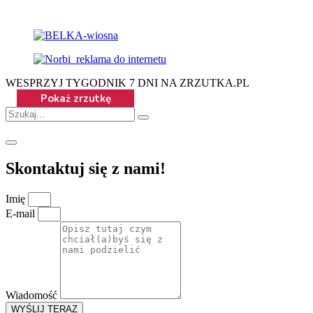
WESPRZYJ TYGODNIK 7 DNI NA ZRZUTKA.PL
Skontaktuj się z nami!
Imię
E-mail
Wiadomość
WYŚLIJ TERAZ