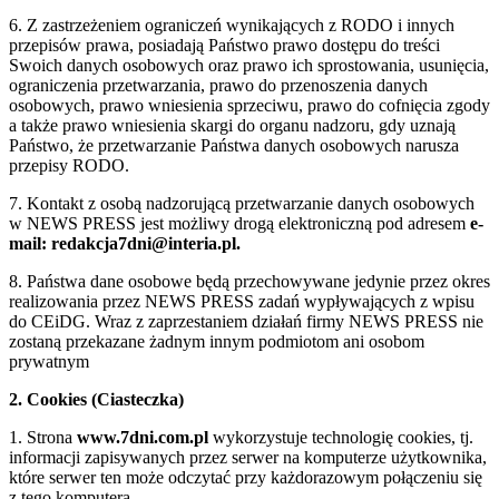
6. Z zastrzeżeniem ograniczeń wynikających z RODO i innych
przepisów prawa, posiadają Państwo prawo dostępu do treści
Swoich danych osobowych oraz prawo ich sprostowania, usunięcia,
ograniczenia przetwarzania, prawo do przenoszenia danych
osobowych, prawo wniesienia sprzeciwu, prawo do cofnięcia zgody
a także prawo wniesienia skargi do organu nadzoru, gdy uznają
Państwo, że przetwarzanie Państwa danych osobowych narusza
przepisy RODO.
7. Kontakt z osobą nadzorującą przetwarzanie danych osobowych
w NEWS PRESS jest możliwy drogą elektroniczną pod adresem
e-
mail: redakcja7dni@interia.pl.
8. Państwa dane osobowe będą przechowywane jedynie przez okres
realizowania przez NEWS PRESS zadań wypływających z wpisu
do CEiDG. Wraz z zaprzestaniem działań firmy NEWS PRESS nie
zostaną przekazane żadnym innym podmiotom ani osobom
prywatnym
2. Cookies (Ciasteczka)
1. Strona
www.7dni.com.pl
wykorzystuje technologię cookies, tj.
informacji zapisywanych przez serwer na komputerze użytkownika,
które serwer ten może odczytać przy każdorazowym połączeniu się
z tego komputera.