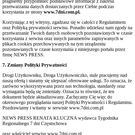
pragniemy przypomnieć podstawowe informacje z zakresu
przetwarzania danych dostarczanych przez Ciebie podczas
korzystania ze strony
www.7dni.com.pl.
Korzystając z tej witryny, zgadzasz się w całości z Regulaminem
oraz Polityką prywatności serwisu. Ponadto udzielasz nam zgody na
przetwarzanie Twoich danych osobowych pozostawionych w czasie
korzystania z serwisu oraz innych parametrów zapisywanych w
plikach cookies przechowywanych na tym urządzeniu
pozostawianych w czasie korzystania z niniejszego portalu przez
firmę NEWS PRESS.
7. Zmiany Polityki Prywatności
Drogi Użytkowniku, Droga Użytkowniczko, stale pracujemy nad
naszą ofertą i staramy się ulepszać oferowane usługi. To oznacza, że
zarówno wykorzystywana przez nas technologia, standardy oraz
wymagania będą się zmieniały. Oznacza to również, że ten
dokument będzie aktualizowany. Zachęcamy Cię więc do
okresowego przeglądania naszej Polityki Prywatności i Regulaminu.
Pozdrawiamy i witamy w serwisie www.7dni.com.pl
NEWS PRESS RENATA KLUCZNA wydawca Tygodnika
Regionalnego 7 dni Częstochowa
oraz właściciel serwisu www.7dni.com.pl