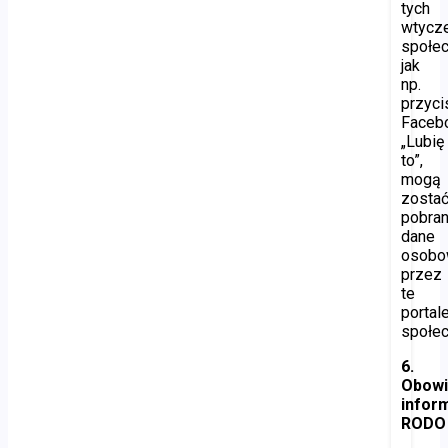
tych
wtycz
społe
jak
np.
przyci
Faceb
„Lubię
to”,
mogą
zosta
pobra
dane
osob
przez
te
portal
społe
6.
Obow
infor
RODO