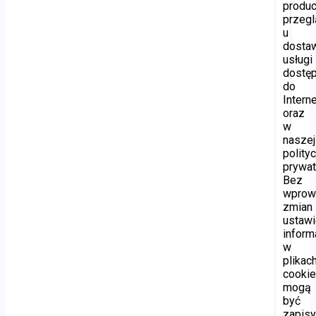
produ
przegl
u
dosta
usługi
dostę
do
Interne
oraz
w
naszej
polity
prywat
Bez
wprow
zmian
ustawi
inform
w
plikac
cooki
mogą
być
zapis