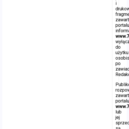
i
druko
fragm
zawart
portal
inform
www.7
wyłąc
do
użytku
osobis
po
zawia
Redakc
Publik
rozpo
zawart
portal
www.7
lub
jej
sprze
są