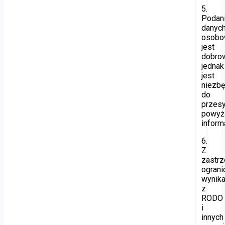
5.
Podan
danyc
osobo
jest
dobro
jednak
jest
niezb
do
przesy
powyż
informa
6.
Z
zastr
ogran
wynika
z
RODO
i
innych