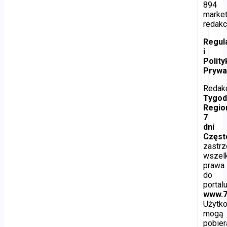
894
marke
redakc
Regul
i
Polity
Prywa
Redak
Tygod
Regio
7
dni
Częs
zastr
wszel
prawa
do
portal
www.7
Użytk
mogą
pobier