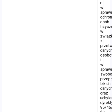
r.
w
spraw
ochro
osób
fizycz
w
związ
z
przet
danyc
osobo
i
w
spraw
swobo
przep
takich
danyc
oraz
uchyle
dyrek
95/46