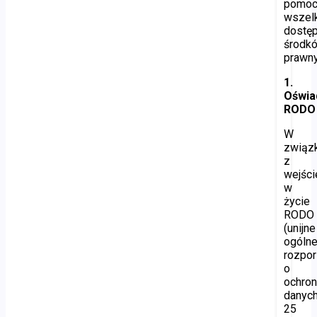
pomoc
wszel
dostę
środk
prawny
1.
Oświa
RODO
W
związ
z
wejśc
w
życie
RODO
(unijne
ogóln
rozpo
o
ochron
danych
25