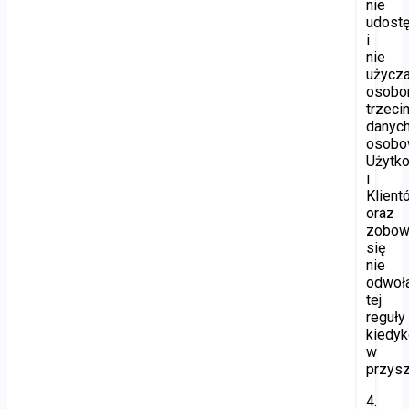
nie
udostę
i
nie
użycz
osob
trzeci
danyc
osobo
Użytk
i
Klient
oraz
zobow
się
nie
odwoł
tej
reguły
kiedyk
w
przysz
4.