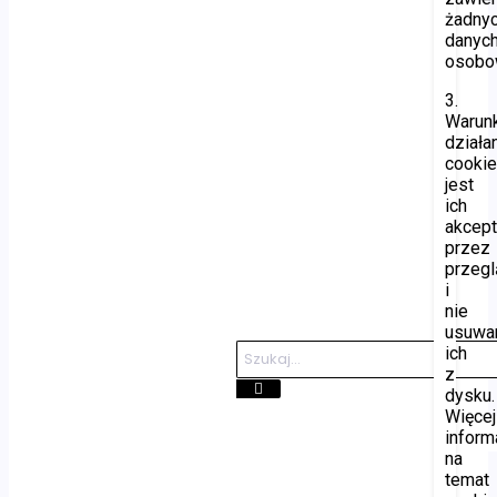
żadny
danyc
osobo
3.
Warun
działa
cooki
jest
ich
akcept
przez
przegl
i
nie
usuwa
ich
z
dysku.
Więcej
inform
na
temat