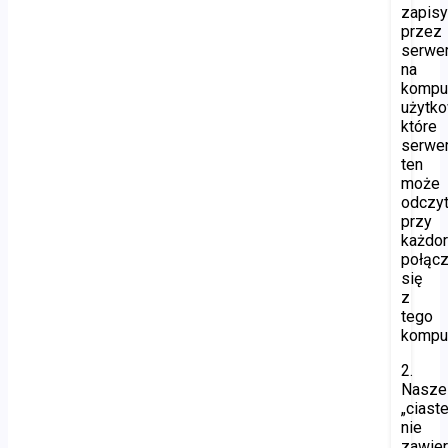
zapis
przez
serwe
na
kompu
użytko
które
serwe
ten
może
odczy
przy
każdo
połącz
się
z
tego
komput
2.
Nasze
„ciast
nie
zawier