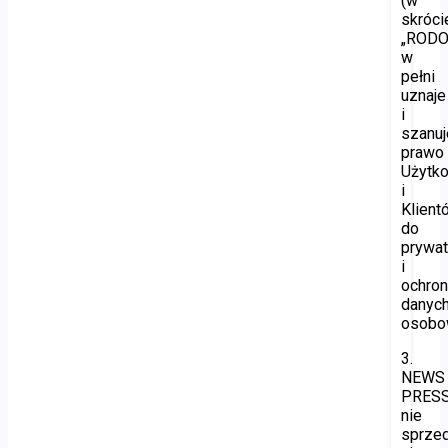
(w
skróci
„RODO”
w
pełni
uznaje
i
szanuj
prawo
Użytk
i
Klient
do
prywat
i
ochro
danyc
osobo
3.
NEWS
PRES
nie
sprzed