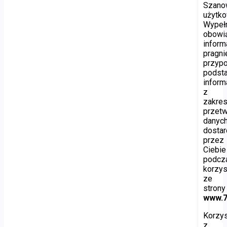
Szano
użytko
Wypełn
obowi
inform
pragn
przyp
podst
inform
z
zakre
przetw
danyc
dosta
przez
Ciebie
podcz
korzys
ze
strony
www.7
Korzys
z