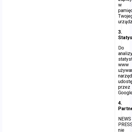
w
pamięc
Twoje
urządz
3.
Statys
Do
analiz
statys
www
używa
narzęd
udost
przez
Google
4.
Partn
NEWS
PRES
nie