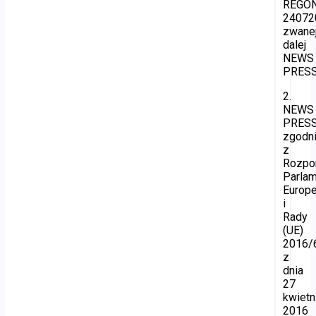
REGON
24072
zwane
dalej
NEWS
PRESS
2.
NEWS
PRES
zgodn
z
Rozpo
Parla
Europe
i
Rady
(UE)
2016/
z
dnia
27
kwietn
2016