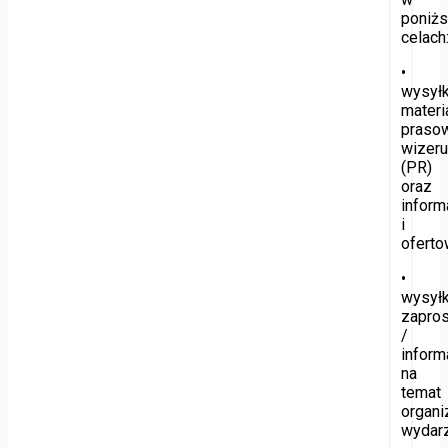
poniż
celach
•
wysyłk
materi
praso
wizer
(PR)
oraz
inform
i
oferto
•
wysyłk
zapro
/
inform
na
temat
organ
wydar