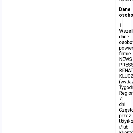
Dane
osob
1.
Wszel
dane
osob
powie
firmie
NEWS
PRES
RENA
KLUC
(wyda
Tygod
Regio
7
dni
Częst
przez
Użytk
i/lub
Klient