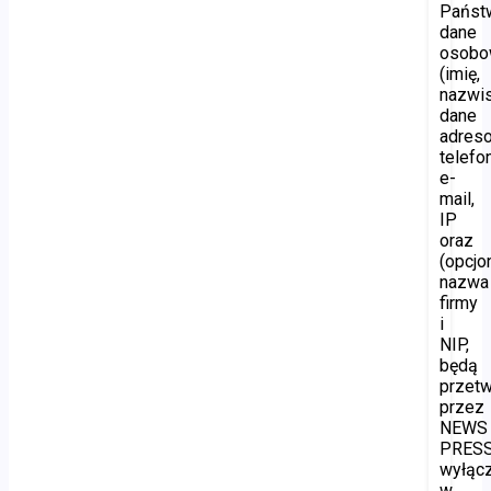
Państ
dane
osob
(imię,
nazwis
dane
adres
telefon
e-
mail,
IP
oraz
(opcjon
nazwa
firmy
i
NIP,
będą
przet
przez
NEWS
PRES
wyłąc
w