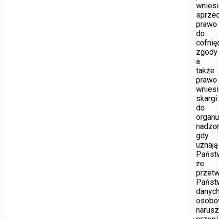
wniesi
sprzec
prawo
do
cofnię
zgody
a
także
prawo
wniesi
skargi
do
organ
nadzor
gdy
uznają
Państ
że
przetw
Państ
danyc
osobo
narus