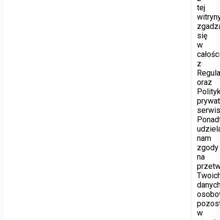
tej
witryny
zgadz
się
w
całośc
z
Regul
oraz
Polity
prywat
serwis
Ponad
udziel
nam
zgody
na
przetw
Twoic
danyc
osobo
pozos
w