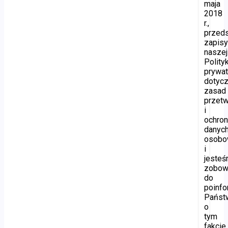
maja
2018
r.,
przed
zapis
naszej
Polityk
prywat
dotyc
zasad
przetw
i
ochro
danyc
osobo
i
jeste
zobow
do
poinf
Państ
o
tym
fakcie.