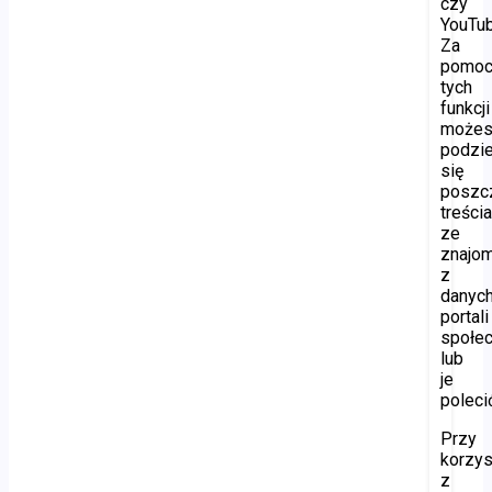
czy
YouTub
Za
pomo
tych
funkcji
może
podzie
się
poszc
treści
ze
znajo
z
danyc
portali
społe
lub
je
poleci
Przy
korzys
z