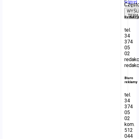
więcej
Częst
WYŚL
TERA
Redakcj
tel.
34
374
05
02
redakc
redakc
Biuro
reklamy
tel.
34
374
05
02
kom.
512
044