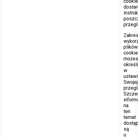
cooki
dostar
instru
poszc
przegl
Zakre
wykor
plików
cooki
może
określ
w
ustawi
Swojej
przegl
Szcze
inform
na
ten
temat
dostę
są
u