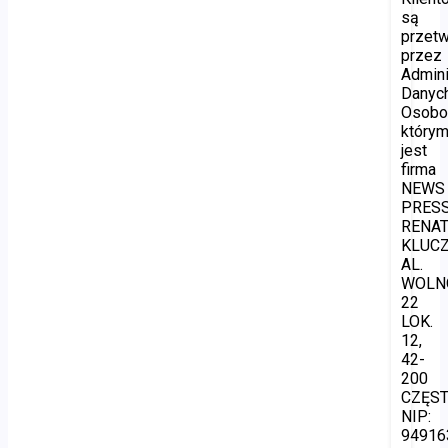
są
przet
przez
Admini
Danyc
Osobo
który
jest
firma
NEWS
PRES
RENA
KLUCZ
AL.
WOLN
22
LOK.
12,
42-
200
CZĘS
NIP:
94916