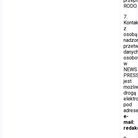
przepi
RODO.
7.
Kontak
z
osobą
nadzor
przetw
danyc
osobo
w
NEWS
PRES
jest
możli
drogą
elektr
pod
adres
e-
mail:
redakc