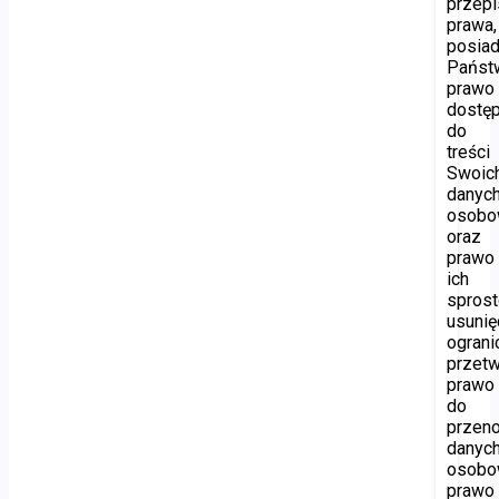
przep
prawa,
posiad
Państ
prawo
dostę
do
treści
Swoic
danyc
osobo
oraz
prawo
ich
sprost
usunię
ograni
przetw
prawo
do
przen
danyc
osobo
prawo