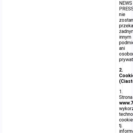
NEWS
PRES
nie
zosta
przek
żadny
innym
podmi
ani
osob
prywa
2.
Cooki
(Cias
1.
Strona
www.7
wykorz
techno
cookie
tj.
inform