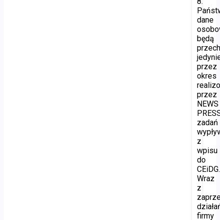
8.
Państ
dane
osob
będą
przec
jedyni
przez
okres
realiz
przez
NEWS
PRES
zadań
wypły
z
wpisu
do
CEiDG
Wraz
z
zaprz
działa
firmy