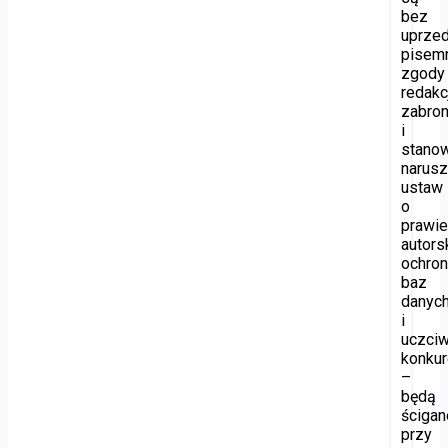
bez
uprzed
pisem
zgody
redakc
zabro
i
stano
narusz
ustaw
o
prawi
autors
ochron
baz
danyc
i
uczciw
konkur
–
będą
ścigan
przy