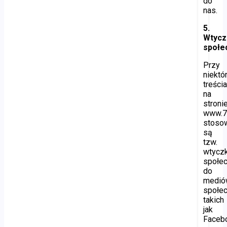
do
nas.
5.
Wtycz
społe
Przy
niektó
treści
na
stroni
www.7
stoso
są
tzw.
wtyczk
społe
do
medió
społe
takich
jak
Faceb