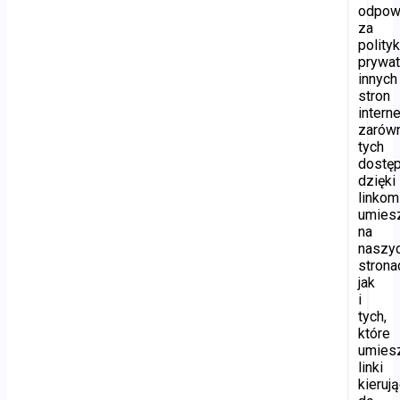
odpow
za
polity
prywat
innych
stron
intern
zarów
tych
dostę
dzięki
linkom
umies
na
naszy
strona
jak
i
tych,
które
umies
linki
kieruj