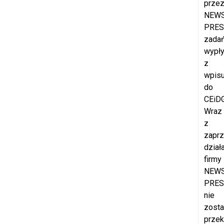
prze
NEW
PRES
zada
wypł
z
wpis
do
CEiDG
Wraz
z
zapr
dział
firmy
NEW
PRES
nie
zost
prze