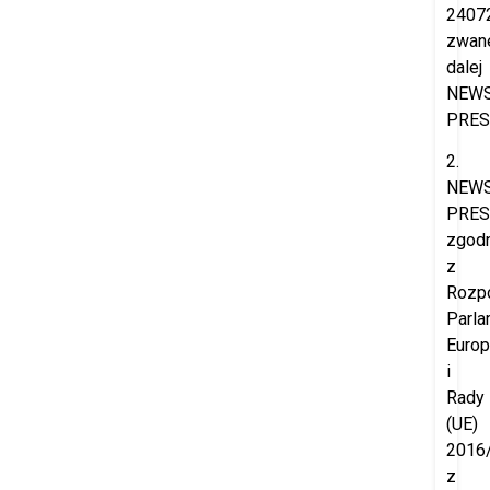
2407
zwan
dalej
NEW
PRES
2.
NEW
PRES
zgod
z
Rozp
Parla
Europ
i
Rady
(UE)
2016
z