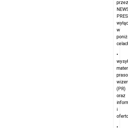
prze
NEW
PRES
wyłąc
w
poniż
celac
•
wysył
mater
praso
wize
(PR)
oraz
infor
i
ofert
•