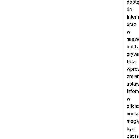
dost
do
Intern
oraz
w
nasze
polit
prywa
Bez
wpro
zmia
ustaw
infor
w
plika
cooki
mogą
być
zapi