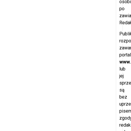
osobi
po
zawi
Redak
Publi
rozp
zawar
porta
www.
lub
jej
sprz
są
bez
uprze
pisem
zgod
redak