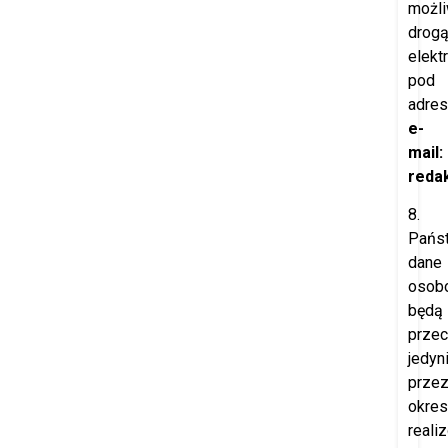
możl
drog
elekt
pod
adre
e-
mail:
redak
8.
Pańs
dane
osob
będą
prze
jedyn
prze
okres
reali