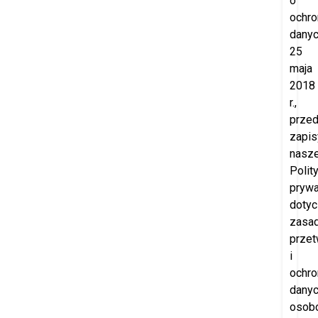
o
ochro
danyc
25
maja
2018
r.,
prze
zapis
nasze
Polity
prywa
doty
zasa
przet
i
ochro
dany
osob