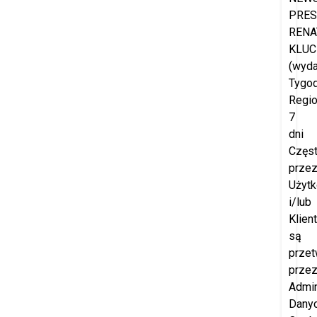
PRES
RENA
KLUC
(wyd
Tygod
Regio
7
dni
Częs
prze
Użyt
i/lub
Klien
są
przet
prze
Admin
Dany