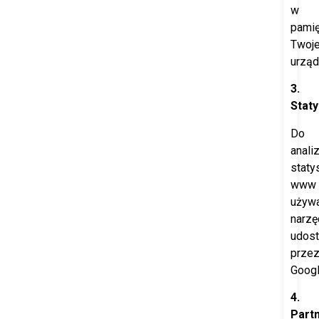
w
pamię
Twoj
urząd
3.
Staty
Do
anali
staty
www
używ
narzę
udost
prze
Googl
4.
Part