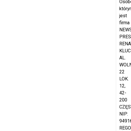
Osob
który
jest
firma
NEW
PRES
RENA
KLUC
AL.
WOL
22
LOK.
12,
42-
200
CZĘS
NIP:
9491
REGO