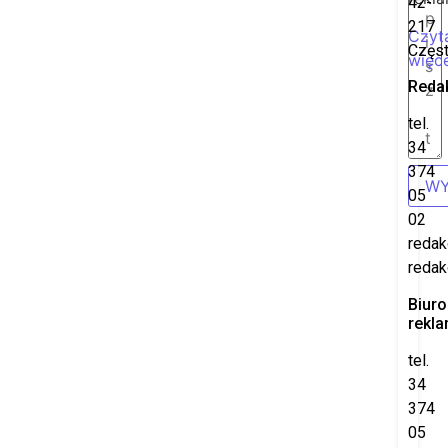
42-
217
Czyt
Częs
więce
Reda
tel.
34
374
WY
05
02
redak
redak
Biuro
rekl
tel.
34
374
05