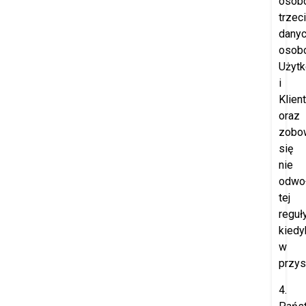
osob
trzec
dany
osob
Użyt
i
Klien
oraz
zobo
się
nie
odwo
tej
reguł
kiedy
w
przys
4.