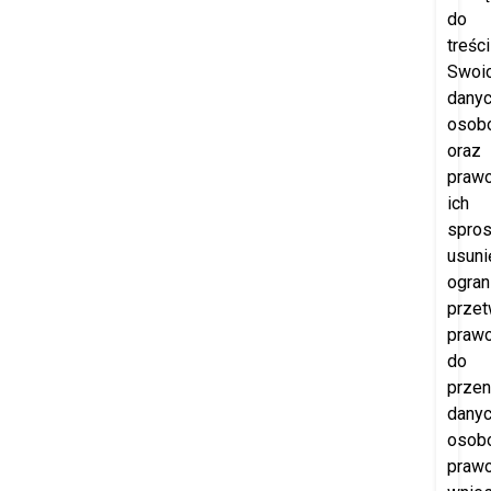
do
treści
Swoi
dany
osob
oraz
praw
ich
spros
usuni
ogran
przet
praw
do
przen
dany
osob
praw