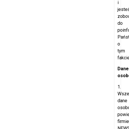
i
jeste
zobo
do
poinf
Pańs
o
tym
fakcie
Dane
osob
1.
Wsze
dane
osob
powi
firmie
NEW