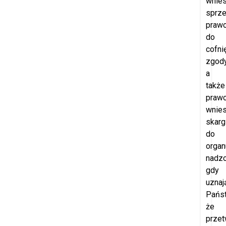
wnies
sprze
praw
do
cofni
zgod
a
także
praw
wnies
skarg
do
organ
nadzo
gdy
uznaj
Pańs
że
przet