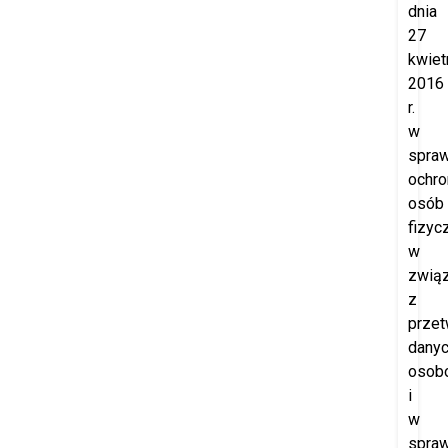
dnia
27
kwiet
2016
r.
w
spraw
ochro
osób
fizyc
w
zwią
z
prze
dany
osob
i
w
spraw