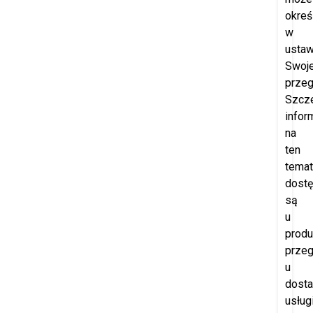
okreś
w
ustaw
Swoje
przeg
Szcz
infor
na
ten
temat
dost
są
u
produ
przeg
u
dost
usług