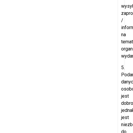
wysył
zapr
/
infor
na
temat
orga
wydar
5.
Poda
dany
osob
jest
dobro
jedna
jest
niez
do