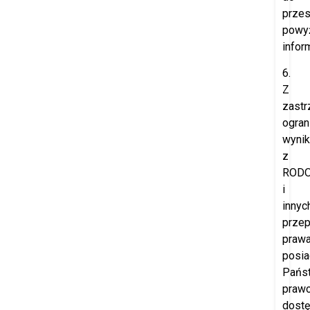
przes
powy
inform
6.
Z
zast
ogran
wynik
z
ROD
i
innyc
prze
prawa
posia
Pańs
praw
dost