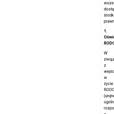
wszel
dost
środ
prawn
1.
Oświ
ROD
W
zwią
z
wejś
w
życie
ROD
(unijn
ogóln
rozpo