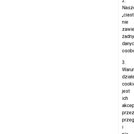
2.
Nasz
„cias
nie
zawie
żadn
dany
osob
3.
Waru
dział
cooki
jest
ich
akcep
prze
przeg
i