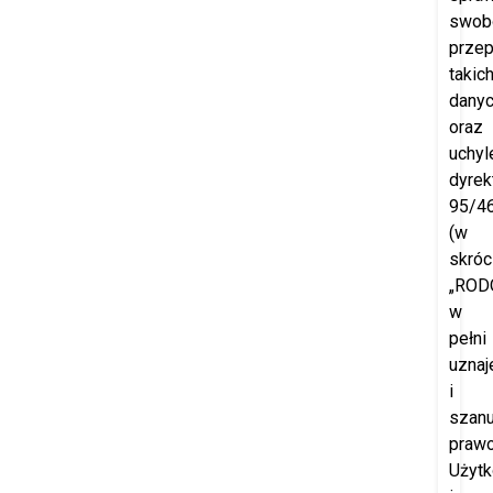
swob
prze
takic
dany
oraz
uchyl
dyrek
95/4
(w
skróc
„RODO
w
pełni
uznaj
i
szanu
praw
Użyt