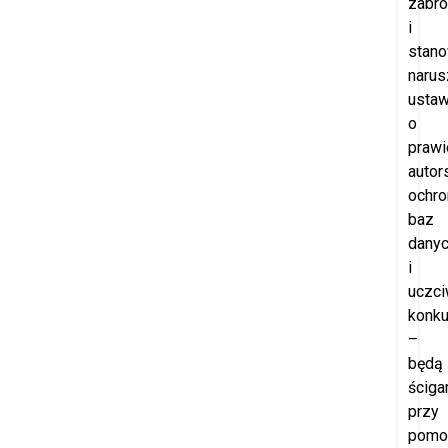
zabro
i
stano
narus
usta
o
prawi
autor
ochro
baz
dany
i
uczci
konku
–
będą
ściga
przy
pomo