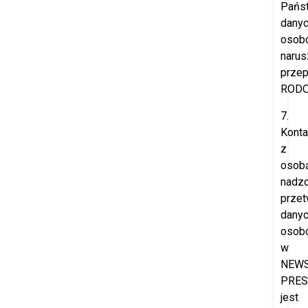
Pańs
dany
osob
narus
przep
RODO
7.
Konta
z
osob
nadzo
przet
dany
osob
w
NEW
PRES
jest