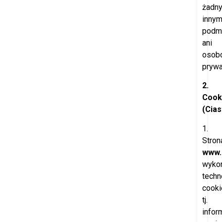
żadn
inny
podm
ani
osob
pryw
2.
Cook
(Cia
1.
Stron
www.
wykor
techn
cooki
tj.
infor