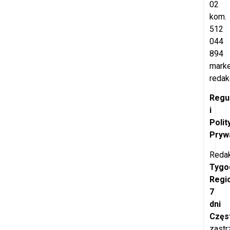
02
kom.
512
044
894
marke
redak
Regu
i
Polit
Pryw
Redak
Tygo
Regi
7
dni
Częs
zastr