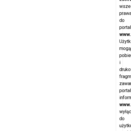
wszel
praw
do
porta
www.
Użytk
mogą
pobie
i
druk
fragm
zawar
porta
infor
www.
wyłąc
do
użytk