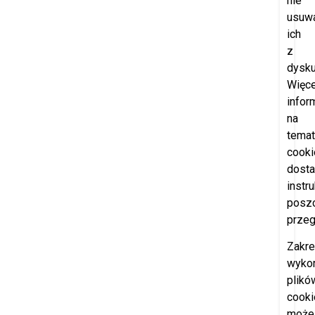
nie
usuw
ich
z
dysku
Więce
infor
na
temat
cooki
dosta
instr
posz
przeg
Zakr
wyko
plikó
cooki
może