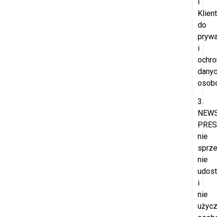
i
Klien
do
prywa
i
ochro
dany
osob
3.
NEW
PRES
nie
sprze
nie
udost
i
nie
użyc