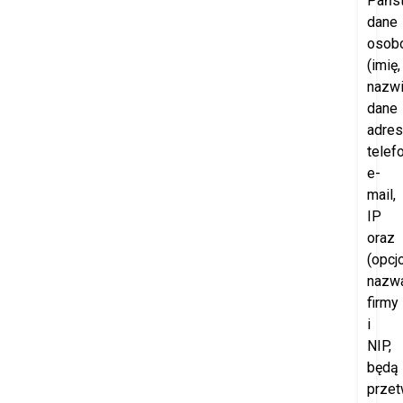
Pańs
dane
osob
(imię,
nazwi
dane
adre
telefo
e-
mail,
IP
oraz
(opcjo
nazw
firmy
i
NIP,
będą
przet