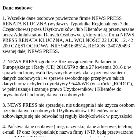
Dane osobowe
1. Wszelkie dane osobowe powierzone firmie NEWS PRESS
RENATA KLUCZNA (wydawcy Tygodnika Regionalnego 7 dni
Częstochowa) przez Użytkowników i/lub Klientów są przetwarzane
przez Administratora Danych Osobowych, którym jest firma NEWS
PRESS RENATA KLUCZNA, AL. WOLNOŚCI 22 LOK. 12, 42-
200 CZĘSTOCHOWA, NIP: 9491638514, REGON: 240720493
zwanej dalej NEWS PRESS.
2. NEWS PRESS zgodnie z Rozporządzeniem Parlamentu
Europejskiego i Rady (UE) 2016/679 z dnia 27 kwietnia 2016 r. w
sprawie ochrony osób fizycznych w związku z przetwarzaniem
danych osobowych i w sprawie swobodnego przepływu takich
danych oraz uchylenia dyrektywy 95/46/WE (w skrócie „RODO”),
w pełni uznaje i szanuje prawo Użytkowników i Klientów do
prywatności i ochrony danych osobowych.
3. NEWS PRESS nie sprzedaje, nie udostępnia i nie użycza osobom
trzecim danych osobowych Użytkowników i Klientów oraz
zobowiązuje się nie odwołać tej reguły kiedykolwiek w przyszłości.
4. Państwa dane osobowe (imię, nazwisko, dane adresowe, telefon,
e-mail, IP oraz (opcjonalnie): nazwa firmy i NIP, będą przetwarzane