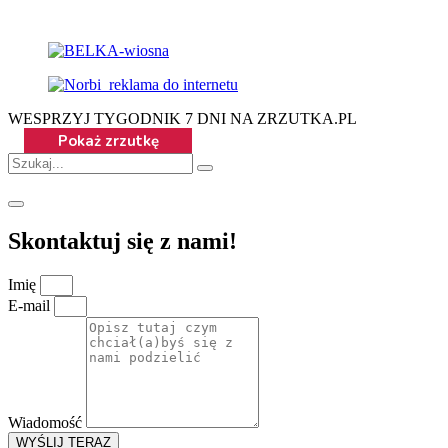
WESPRZYJ TYGODNIK 7 DNI NA ZRZUTKA.PL
Skontaktuj się z nami!
Imię
E-mail
Wiadomość
WYŚLIJ TERAZ