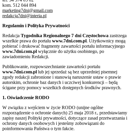
kom. 512 044 894
marketing7dni@gmail.com
redakcja7dni@interia.pl
Regulamin i Polityka Prywatności
Redakcja
Tygodnika Regionalnego 7 dni Częstochowa
zastrzega
wszelkie prawa do portalu
www.7dni.com.pl
. Użytkownicy mogą
pobierać i drukować fragmenty zawartości portalu informacyjnego
www.7dni.com.pl
wyłącznie do użytku osobistego, po
zawiadomieniu Redakcji.
Publikowanie, rozpowszechnianie zawartości portalu
www.7dni.com.pl
lub jej sprzedaż są bez uprzedniej pisemnej
zgody redakcji zabronione i stanowią naruszenie ustaw o prawie
autorskim, ochronie baz danych i uczciwej konkurencji – będą
ścigane przy pomocy wszelkich dostępnych środków prawnych.
1. Oświadczenie RODO
W związku z wejściem w życie RODO (unijne ogólne
rozporządzenie o ochronie danych) 25 maja 2018 r., przedstawiamy
zapisy naszej Polityki prywatności, dotyczące zasad przetwarzania i
ochrony danych osobowych i jesteśmy zobowiązani do
poinformowania Państwa o tym fakcie.