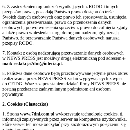
6. Z zastrzeżeniem ograniczeń wynikających z RODO i innych
przepisów prawa, posiadają Państwo prawo dostępu do treści
Swoich danych osobowych oraz prawo ich sprostowania, usunięcia,
ograniczenia przetwarzania, prawo do przenoszenia danych
osobowych, prawo wniesienia sprzeciwu, prawo do cofnięcia zgody
a także prawo wniesienia skargi do organu nadzoru, gdy uznają
Państwo, że przetwarzanie Państwa danych osobowych narusza
przepisy RODO.
7. Kontakt z osobą nadzorującą przetwarzanie danych osobowych
w NEWS PRESS jest możliwy drogą elektroniczną pod adresem
e-
mail: redakcja7dni@interia.pl.
8. Państwa dane osobowe będą przechowywane jedynie przez okres
realizowania przez NEWS PRESS zadań wypływających z wpisu
do CEiDG. Wraz z zaprzestaniem działań firmy NEWS PRESS nie
zostaną przekazane żadnym innym podmiotom ani osobom
prywatnym
2. Cookies (Ciasteczka)
1. Strona
www.7dni.com.pl
wykorzystuje technologię cookies, tj.
informacji zapisywanych przez serwer na komputerze użytkownika,
które serwer ten może odczytać przy każdorazowym połączeniu się
z tego komputera.