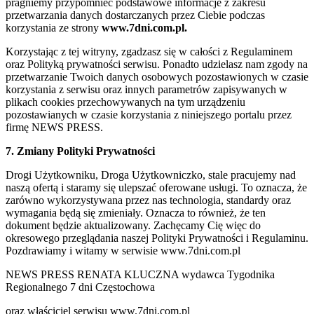
pragniemy przypomnieć podstawowe informacje z zakresu
przetwarzania danych dostarczanych przez Ciebie podczas
korzystania ze strony
www.7dni.com.pl.
Korzystając z tej witryny, zgadzasz się w całości z Regulaminem
oraz Polityką prywatności serwisu. Ponadto udzielasz nam zgody na
przetwarzanie Twoich danych osobowych pozostawionych w czasie
korzystania z serwisu oraz innych parametrów zapisywanych w
plikach cookies przechowywanych na tym urządzeniu
pozostawianych w czasie korzystania z niniejszego portalu przez
firmę NEWS PRESS.
7. Zmiany Polityki Prywatności
Drogi Użytkowniku, Droga Użytkowniczko, stale pracujemy nad
naszą ofertą i staramy się ulepszać oferowane usługi. To oznacza, że
zarówno wykorzystywana przez nas technologia, standardy oraz
wymagania będą się zmieniały. Oznacza to również, że ten
dokument będzie aktualizowany. Zachęcamy Cię więc do
okresowego przeglądania naszej Polityki Prywatności i Regulaminu.
Pozdrawiamy i witamy w serwisie www.7dni.com.pl
NEWS PRESS RENATA KLUCZNA wydawca Tygodnika
Regionalnego 7 dni Częstochowa
oraz właściciel serwisu www.7dni.com.pl