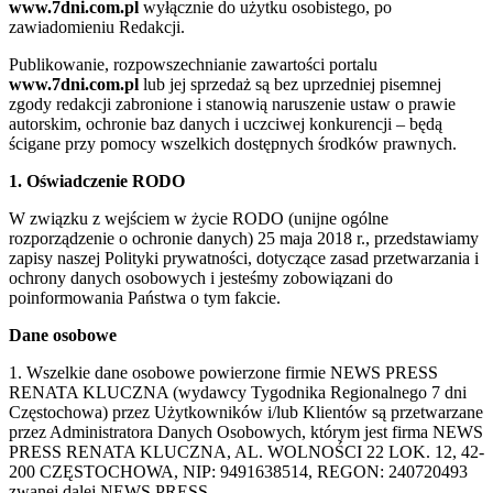
www.7dni.com.pl
wyłącznie do użytku osobistego, po
zawiadomieniu Redakcji.
Publikowanie, rozpowszechnianie zawartości portalu
www.7dni.com.pl
lub jej sprzedaż są bez uprzedniej pisemnej
zgody redakcji zabronione i stanowią naruszenie ustaw o prawie
autorskim, ochronie baz danych i uczciwej konkurencji – będą
ścigane przy pomocy wszelkich dostępnych środków prawnych.
1. Oświadczenie RODO
W związku z wejściem w życie RODO (unijne ogólne
rozporządzenie o ochronie danych) 25 maja 2018 r., przedstawiamy
zapisy naszej Polityki prywatności, dotyczące zasad przetwarzania i
ochrony danych osobowych i jesteśmy zobowiązani do
poinformowania Państwa o tym fakcie.
Dane osobowe
1. Wszelkie dane osobowe powierzone firmie NEWS PRESS
RENATA KLUCZNA (wydawcy Tygodnika Regionalnego 7 dni
Częstochowa) przez Użytkowników i/lub Klientów są przetwarzane
przez Administratora Danych Osobowych, którym jest firma NEWS
PRESS RENATA KLUCZNA, AL. WOLNOŚCI 22 LOK. 12, 42-
200 CZĘSTOCHOWA, NIP: 9491638514, REGON: 240720493
zwanej dalej NEWS PRESS.