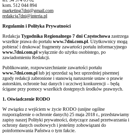
kom. 512 044 894
marketing7dni@gmail.com
redakcja7dni@interia.pl
Regulamin i Polityka Prywatności
Redakcja
Tygodnika Regionalnego 7 dni Częstochowa
zastrzega
wszelkie prawa do portalu
www.7dni.com.pl
. Użytkownicy mogą
pobierać i drukować fragmenty zawartości portalu informacyjnego
www.7dni.com.pl
wyłącznie do użytku osobistego, po
zawiadomieniu Redakcji.
Publikowanie, rozpowszechnianie zawartości portalu
www.7dni.com.pl
lub jej sprzedaż są bez uprzedniej pisemnej
zgody redakcji zabronione i stanowią naruszenie ustaw o prawie
autorskim, ochronie baz danych i uczciwej konkurencji – będą
ścigane przy pomocy wszelkich dostępnych środków prawnych.
1. Oświadczenie RODO
W związku z wejściem w życie RODO (unijne ogólne
rozporządzenie o ochronie danych) 25 maja 2018 r., przedstawiamy
zapisy naszej Polityki prywatności, dotyczące zasad przetwarzania i
ochrony danych osobowych i jesteśmy zobowiązani do
poinformowania Państwa o tym fakcie.