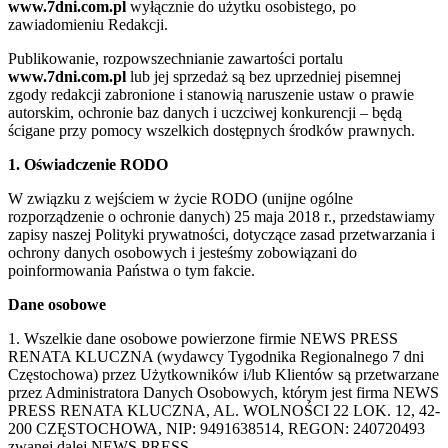
www.7dni.com.pl
wyłącznie do użytku osobistego, po
zawiadomieniu Redakcji.
Publikowanie, rozpowszechnianie zawartości portalu
www.7dni.com.pl
lub jej sprzedaż są bez uprzedniej pisemnej
zgody redakcji zabronione i stanowią naruszenie ustaw o prawie
autorskim, ochronie baz danych i uczciwej konkurencji – będą
ścigane przy pomocy wszelkich dostępnych środków prawnych.
1. Oświadczenie RODO
W związku z wejściem w życie RODO (unijne ogólne
rozporządzenie o ochronie danych) 25 maja 2018 r., przedstawiamy
zapisy naszej Polityki prywatności, dotyczące zasad przetwarzania i
ochrony danych osobowych i jesteśmy zobowiązani do
poinformowania Państwa o tym fakcie.
Dane osobowe
1. Wszelkie dane osobowe powierzone firmie NEWS PRESS
RENATA KLUCZNA (wydawcy Tygodnika Regionalnego 7 dni
Częstochowa) przez Użytkowników i/lub Klientów są przetwarzane
przez Administratora Danych Osobowych, którym jest firma NEWS
PRESS RENATA KLUCZNA, AL. WOLNOŚCI 22 LOK. 12, 42-
200 CZĘSTOCHOWA, NIP: 9491638514, REGON: 240720493
zwanej dalej NEWS PRESS.