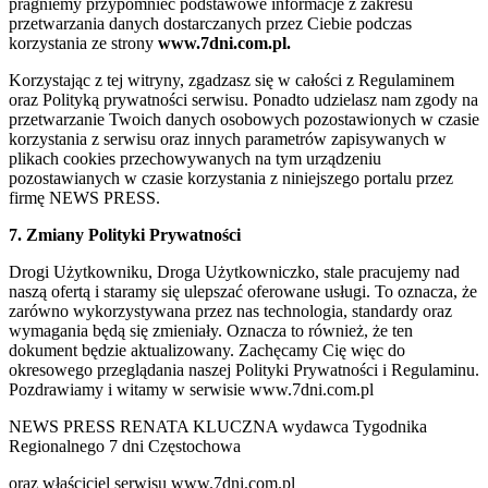
pragniemy przypomnieć podstawowe informacje z zakresu
przetwarzania danych dostarczanych przez Ciebie podczas
korzystania ze strony
www.7dni.com.pl.
Korzystając z tej witryny, zgadzasz się w całości z Regulaminem
oraz Polityką prywatności serwisu. Ponadto udzielasz nam zgody na
przetwarzanie Twoich danych osobowych pozostawionych w czasie
korzystania z serwisu oraz innych parametrów zapisywanych w
plikach cookies przechowywanych na tym urządzeniu
pozostawianych w czasie korzystania z niniejszego portalu przez
firmę NEWS PRESS.
7. Zmiany Polityki Prywatności
Drogi Użytkowniku, Droga Użytkowniczko, stale pracujemy nad
naszą ofertą i staramy się ulepszać oferowane usługi. To oznacza, że
zarówno wykorzystywana przez nas technologia, standardy oraz
wymagania będą się zmieniały. Oznacza to również, że ten
dokument będzie aktualizowany. Zachęcamy Cię więc do
okresowego przeglądania naszej Polityki Prywatności i Regulaminu.
Pozdrawiamy i witamy w serwisie www.7dni.com.pl
NEWS PRESS RENATA KLUCZNA wydawca Tygodnika
Regionalnego 7 dni Częstochowa
oraz właściciel serwisu www.7dni.com.pl