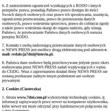
6. Z zastrzeżeniem ograniczeń wynikających z RODO i innych
przepisów prawa, posiadają Państwo prawo dostępu do treści
Swoich danych osobowych oraz prawo ich sprostowania, usunięcia,
ograniczenia przetwarzania, prawo do przenoszenia danych
osobowych, prawo wniesienia sprzeciwu, prawo do cofnięcia zgody
a także prawo wniesienia skargi do organu nadzoru, gdy uznają
Państwo, że przetwarzanie Państwa danych osobowych narusza
przepisy RODO.
7. Kontakt z osobą nadzorującą przetwarzanie danych osobowych
w NEWS PRESS jest możliwy drogą elektroniczną pod adresem
e-
mail: redakcja7dni@interia.pl.
8. Państwa dane osobowe będą przechowywane jedynie przez okres
realizowania przez NEWS PRESS zadań wypływających z wpisu
do CEiDG. Wraz z zaprzestaniem działań firmy NEWS PRESS nie
zostaną przekazane żadnym innym podmiotom ani osobom
prywatnym
2. Cookies (Ciasteczka)
1. Strona
www.7dni.com.pl
wykorzystuje technologię cookies, tj.
informacji zapisywanych przez serwer na komputerze użytkownika,
które serwer ten może odczytać przy każdorazowym połączeniu się
z tego komputera.