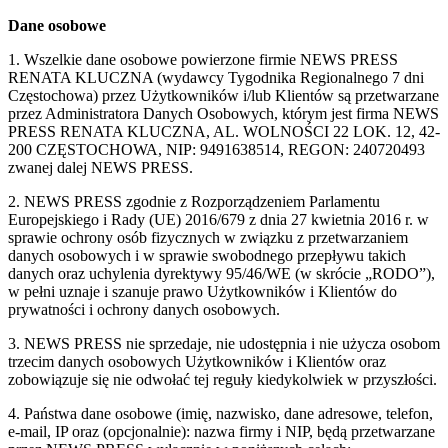
Dane osobowe
1. Wszelkie dane osobowe powierzone firmie NEWS PRESS
RENATA KLUCZNA (wydawcy Tygodnika Regionalnego 7 dni
Częstochowa) przez Użytkowników i/lub Klientów są przetwarzane
przez Administratora Danych Osobowych, którym jest firma NEWS
PRESS RENATA KLUCZNA, AL. WOLNOŚCI 22 LOK. 12, 42-
200 CZĘSTOCHOWA, NIP: 9491638514, REGON: 240720493
zwanej dalej NEWS PRESS.
2. NEWS PRESS zgodnie z Rozporządzeniem Parlamentu
Europejskiego i Rady (UE) 2016/679 z dnia 27 kwietnia 2016 r. w
sprawie ochrony osób fizycznych w związku z przetwarzaniem
danych osobowych i w sprawie swobodnego przepływu takich
danych oraz uchylenia dyrektywy 95/46/WE (w skrócie „RODO”),
w pełni uznaje i szanuje prawo Użytkowników i Klientów do
prywatności i ochrony danych osobowych.
3. NEWS PRESS nie sprzedaje, nie udostępnia i nie użycza osobom
trzecim danych osobowych Użytkowników i Klientów oraz
zobowiązuje się nie odwołać tej reguły kiedykolwiek w przyszłości.
4. Państwa dane osobowe (imię, nazwisko, dane adresowe, telefon,
e-mail, IP oraz (opcjonalnie): nazwa firmy i NIP, będą przetwarzane