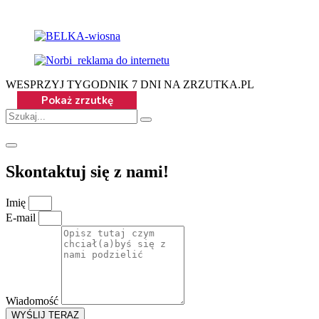
WESPRZYJ TYGODNIK 7 DNI NA ZRZUTKA.PL
Skontaktuj się z nami!
Imię
E-mail
Wiadomość
WYŚLIJ TERAZ