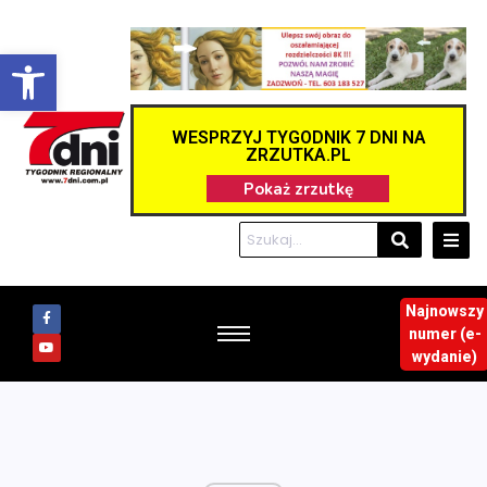
Otwórz pasek narzędzi
WESPRZYJ TYGODNIK 7 DNI NA
ZRZUTKA.PL
Najnowszy
numer (e-
wydanie)