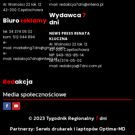
Al. Wolności 22 lok. 12
mail:
redakcja7dni@interia.pl
42-200 Częstochowa
Wyd
awca
7
Biuro
reklamy
dni
tel. 34 374 05 02
NEWS PRESS RENATA
kom. 512 044 894
KLUCZNA
e-
Al. Wolności 22 lok. 12
mail:
marketing7dni@gmail.com
42-200 Częstochowa
e-
NIP: 949-163-85-14
mail:
redakcja7dni@interia.pl
tel. 34/374-05-02
mail: redakcja@7dni.com.pl
Red
akcja
Media społecznościowe
© 2023 Tygodnik Regionalny
7
dni
Partnerzy:
Serwis drukarek i laptopów Optima-MD