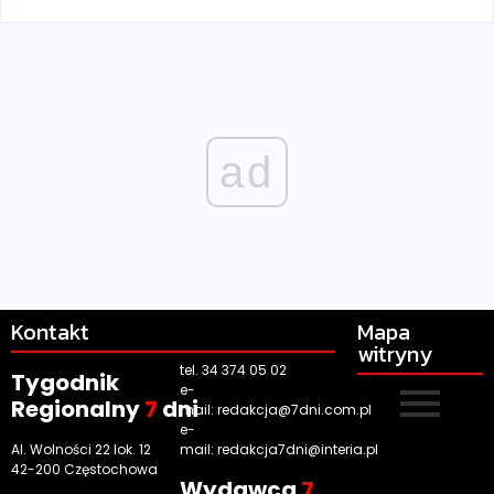
ad
Kontakt
Mapa
witryny
tel. 34 374 05 02
Tygodnik
e-
Regionalny
7
dni
mail:
redakcja@7dni.com.pl
e-
Al. Wolności 22 lok. 12
mail:
redakcja7dni@interia.pl
42-200 Częstochowa
Wyd
awca
7