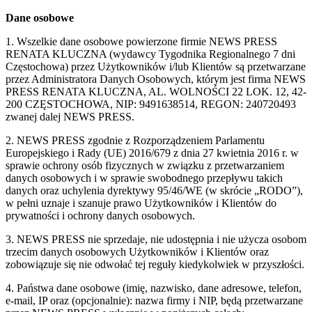
Dane osobowe
1. Wszelkie dane osobowe powierzone firmie NEWS PRESS
RENATA KLUCZNA (wydawcy Tygodnika Regionalnego 7 dni
Częstochowa) przez Użytkowników i/lub Klientów są przetwarzane
przez Administratora Danych Osobowych, którym jest firma NEWS
PRESS RENATA KLUCZNA, AL. WOLNOŚCI 22 LOK. 12, 42-
200 CZĘSTOCHOWA, NIP: 9491638514, REGON: 240720493
zwanej dalej NEWS PRESS.
2. NEWS PRESS zgodnie z Rozporządzeniem Parlamentu
Europejskiego i Rady (UE) 2016/679 z dnia 27 kwietnia 2016 r. w
sprawie ochrony osób fizycznych w związku z przetwarzaniem
danych osobowych i w sprawie swobodnego przepływu takich
danych oraz uchylenia dyrektywy 95/46/WE (w skrócie „RODO”),
w pełni uznaje i szanuje prawo Użytkowników i Klientów do
prywatności i ochrony danych osobowych.
3. NEWS PRESS nie sprzedaje, nie udostępnia i nie użycza osobom
trzecim danych osobowych Użytkowników i Klientów oraz
zobowiązuje się nie odwołać tej reguły kiedykolwiek w przyszłości.
4. Państwa dane osobowe (imię, nazwisko, dane adresowe, telefon,
e-mail, IP oraz (opcjonalnie): nazwa firmy i NIP, będą przetwarzane