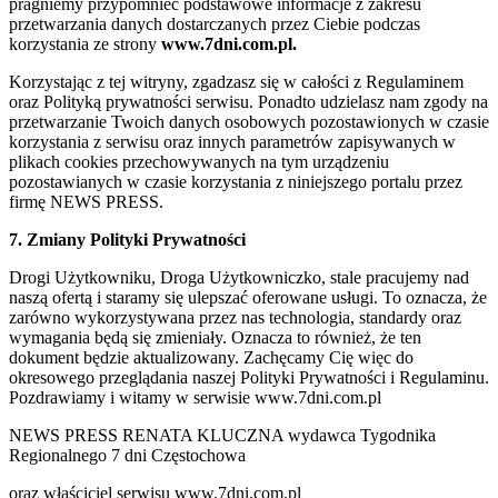
pragniemy przypomnieć podstawowe informacje z zakresu
przetwarzania danych dostarczanych przez Ciebie podczas
korzystania ze strony
www.7dni.com.pl.
Korzystając z tej witryny, zgadzasz się w całości z Regulaminem
oraz Polityką prywatności serwisu. Ponadto udzielasz nam zgody na
przetwarzanie Twoich danych osobowych pozostawionych w czasie
korzystania z serwisu oraz innych parametrów zapisywanych w
plikach cookies przechowywanych na tym urządzeniu
pozostawianych w czasie korzystania z niniejszego portalu przez
firmę NEWS PRESS.
7. Zmiany Polityki Prywatności
Drogi Użytkowniku, Droga Użytkowniczko, stale pracujemy nad
naszą ofertą i staramy się ulepszać oferowane usługi. To oznacza, że
zarówno wykorzystywana przez nas technologia, standardy oraz
wymagania będą się zmieniały. Oznacza to również, że ten
dokument będzie aktualizowany. Zachęcamy Cię więc do
okresowego przeglądania naszej Polityki Prywatności i Regulaminu.
Pozdrawiamy i witamy w serwisie www.7dni.com.pl
NEWS PRESS RENATA KLUCZNA wydawca Tygodnika
Regionalnego 7 dni Częstochowa
oraz właściciel serwisu www.7dni.com.pl