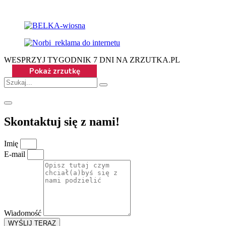
WESPRZYJ TYGODNIK 7 DNI NA ZRZUTKA.PL
Skontaktuj się z nami!
Imię
E-mail
Wiadomość
WYŚLIJ TERAZ