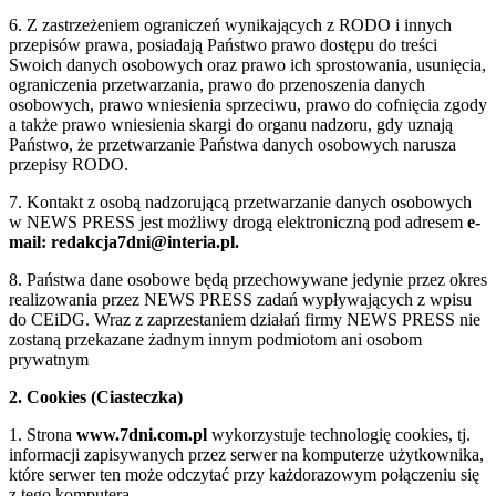
6. Z zastrzeżeniem ograniczeń wynikających z RODO i innych
przepisów prawa, posiadają Państwo prawo dostępu do treści
Swoich danych osobowych oraz prawo ich sprostowania, usunięcia,
ograniczenia przetwarzania, prawo do przenoszenia danych
osobowych, prawo wniesienia sprzeciwu, prawo do cofnięcia zgody
a także prawo wniesienia skargi do organu nadzoru, gdy uznają
Państwo, że przetwarzanie Państwa danych osobowych narusza
przepisy RODO.
7. Kontakt z osobą nadzorującą przetwarzanie danych osobowych
w NEWS PRESS jest możliwy drogą elektroniczną pod adresem
e-
mail: redakcja7dni@interia.pl.
8. Państwa dane osobowe będą przechowywane jedynie przez okres
realizowania przez NEWS PRESS zadań wypływających z wpisu
do CEiDG. Wraz z zaprzestaniem działań firmy NEWS PRESS nie
zostaną przekazane żadnym innym podmiotom ani osobom
prywatnym
2. Cookies (Ciasteczka)
1. Strona
www.7dni.com.pl
wykorzystuje technologię cookies, tj.
informacji zapisywanych przez serwer na komputerze użytkownika,
które serwer ten może odczytać przy każdorazowym połączeniu się
z tego komputera.