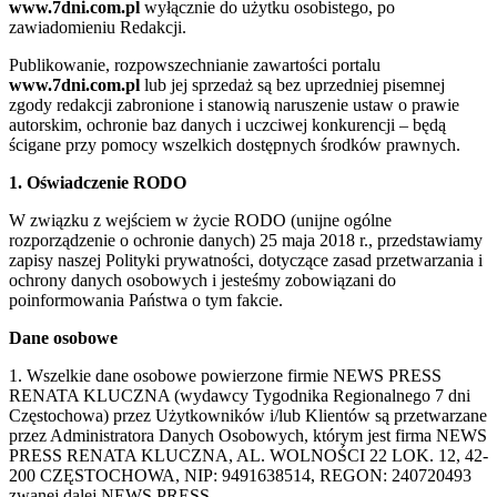
www.7dni.com.pl
wyłącznie do użytku osobistego, po
zawiadomieniu Redakcji.
Publikowanie, rozpowszechnianie zawartości portalu
www.7dni.com.pl
lub jej sprzedaż są bez uprzedniej pisemnej
zgody redakcji zabronione i stanowią naruszenie ustaw o prawie
autorskim, ochronie baz danych i uczciwej konkurencji – będą
ścigane przy pomocy wszelkich dostępnych środków prawnych.
1. Oświadczenie RODO
W związku z wejściem w życie RODO (unijne ogólne
rozporządzenie o ochronie danych) 25 maja 2018 r., przedstawiamy
zapisy naszej Polityki prywatności, dotyczące zasad przetwarzania i
ochrony danych osobowych i jesteśmy zobowiązani do
poinformowania Państwa o tym fakcie.
Dane osobowe
1. Wszelkie dane osobowe powierzone firmie NEWS PRESS
RENATA KLUCZNA (wydawcy Tygodnika Regionalnego 7 dni
Częstochowa) przez Użytkowników i/lub Klientów są przetwarzane
przez Administratora Danych Osobowych, którym jest firma NEWS
PRESS RENATA KLUCZNA, AL. WOLNOŚCI 22 LOK. 12, 42-
200 CZĘSTOCHOWA, NIP: 9491638514, REGON: 240720493
zwanej dalej NEWS PRESS.