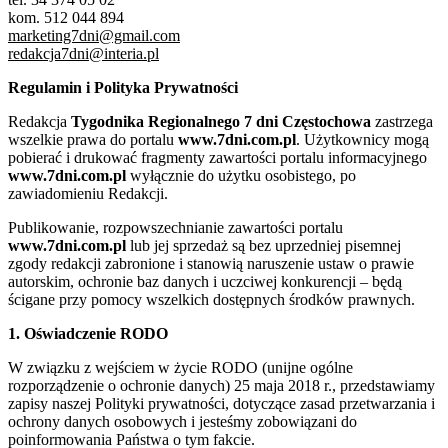
kom. 512 044 894
marketing7dni@gmail.com
redakcja7dni@interia.pl
Regulamin i Polityka Prywatności
Redakcja
Tygodnika Regionalnego 7 dni Częstochowa
zastrzega
wszelkie prawa do portalu
www.7dni.com.pl
. Użytkownicy mogą
pobierać i drukować fragmenty zawartości portalu informacyjnego
www.7dni.com.pl
wyłącznie do użytku osobistego, po
zawiadomieniu Redakcji.
Publikowanie, rozpowszechnianie zawartości portalu
www.7dni.com.pl
lub jej sprzedaż są bez uprzedniej pisemnej
zgody redakcji zabronione i stanowią naruszenie ustaw o prawie
autorskim, ochronie baz danych i uczciwej konkurencji – będą
ścigane przy pomocy wszelkich dostępnych środków prawnych.
1. Oświadczenie RODO
W związku z wejściem w życie RODO (unijne ogólne
rozporządzenie o ochronie danych) 25 maja 2018 r., przedstawiamy
zapisy naszej Polityki prywatności, dotyczące zasad przetwarzania i
ochrony danych osobowych i jesteśmy zobowiązani do
poinformowania Państwa o tym fakcie.