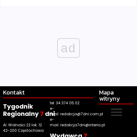
ad
Kontakt
Mapa
witryny
tel. 34 374 05 02
Tygodnik
e-
Regionalny
7
dni
mail:
redakcja@7dni.com.pl
e-
Al. Wolności 22 lok. 12
mail:
redakcja7dni@interia.pl
42-200 Częstochowa
Wyd
awca
7