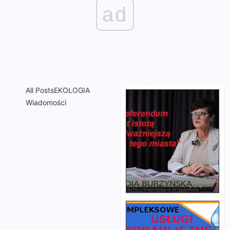
ad
All Posts
EKOLOGIA
Wiadomości
Rędziny –
„Twoja
strajk w
kariera –
zawieszeniu
twój
wybór”
2012-07-03
/
Brak
2012-07-03
/
komentarzy
Brak
Pracownicy
komentarzy
Gminnego
Urząd Miasta
Zakładu
zaprasza młodych
Komunikacyjnego
bezrobotnych do
zawiesili dziś
udziału w projekcie