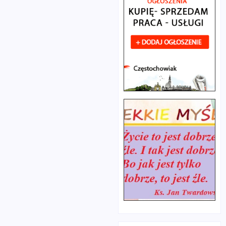
wszystkim
zarejestrowali się
mieszkańcy
w Powiatowym
gminy, którzy od
Urzędzie Pracy po
1 lipca musieli
raz pierwszy, nie
szukać
dawniej niż pół
komunikacji
roku temu. Udział
zastępczej.
jest oczywiście
Żądania
dobrowolny.
uczestników
Projekt „Twoja
strajku nie
kariera – twój
zostały spełnione
wybór” jest
(6-procentowa
programem
podwyżka
pilotażowym, który
wynagrodzeń od
ma służyć
1 stycznia 2013
zwiększeniu
oraz coroczna
aktywności,
waloryzacja płac
samodzielności i
o stopień
mobilności osób
inflacji)), w
młodych. Ma
związku z czym
umożliwić młodym
pracownicy
bezrobotnym
zakładu
skorzystanie z