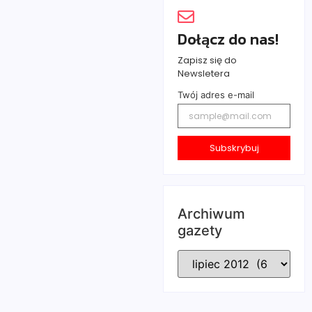
zapowiadają
nowych rozwiązań
odwieszenie
oraz…
Dołącz do nas!
strajku 1
Czytaj
września. – Brak
więcej...
Zapisz się do
adekwatnej do
Newsletera
tych
Twój adres e-mail
bulwersujących
okoliczności
reakcji Wójta
będzie skutkował
Subskrybuj
wnioskiem o
zwołanie w
najbliższym
możliwym…
Archiwum
Czytaj
gazety
więcej...