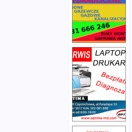
strajk
„Twoja kariera –
okupacyjny.
twój wybór”, który
Zadeklarowali
z założenia ma im
przy tym, że do
pomóc znaleźć
końca roku
zatrudnienie.
autobusy będą
Projekt
jeździć zgodnie
prowadzony jest
z rozkładem
w ramach
jazdy. Decyzja o
opracowanego
wstrzymaniu
przez Ministerstwo
akcji
Pracy i Polityki
protestacyjnej
Społecznej
została
programu „Młodzi
umotywowana
na rynku pracy”.
interesem
Do udziału
społecznym.
zapraszani są
Efekt konfliktu
bezrobotni z
między załogą
powiatu
GZK a rędzińskim
częstochowskiego,
samorządem
którzy nie
odczuli przede
ukończyli 30 lat i