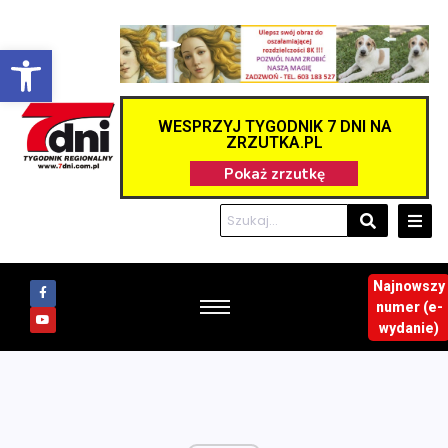
Otwórz pasek narzędzi
WESPRZYJ TYGODNIK 7 DNI NA
ZRZUTKA.PL
Najnowszy
numer (e-
wydanie)