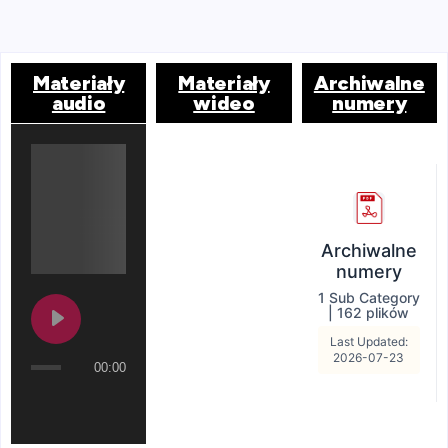
Materiały
Materiały
Archiwalne
audio
wideo
numery
Archiwalne
numery
1 Sub Category
|
162 plików
Last Updated:
2026-07-23
00:00