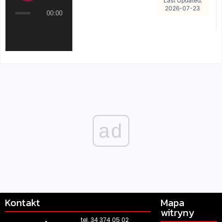
Last Updated:
2026-07-23
00:00
ad
Kontakt
Mapa
witryny
tel. 34 374 05 02