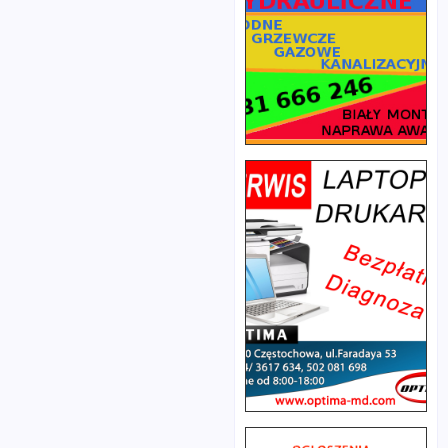
Jasnogórską
częstochowskiego
od
odwiedziła Kaplicę
skrzyżowania
Pamięci Narodu
z Aleją
na Jasnej Górze i
Kościuszki i
złożyła hołd Ś.P.
Aleją Armii
Wincentemu
Krajowej do ul.
Witosowi oraz
Wały
innym zmarłym
Dwernickiego.
ludowcom i
Utrudnienia
bohaterom
dotkną
narodowym.
zarówno
Tradycyjnie już w
kierowców jak
Dzień Zaduszny
i pasażerów
ludowcy udali się
MPK. W
ze sztandarami do
związku z
Kaplicy Pamięci
remontem
Narodu, gdzie
torowiska
złożyli kwiaty,
tramwajowego
zapalili znicze
prowadzonym
przez tablicą
przez MPK
Wincentego