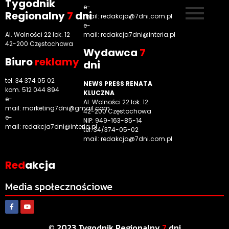
Tygodnik
e-
Regionalny
7
dni
mail:
redakcja@7dni.com.pl
e-
Al. Wolności 22 lok. 12
mail:
redakcja7dni@interia.pl
42-200 Częstochowa
Wyd
awca
7
Biuro
reklamy
dni
tel. 34 374 05 02
NEWS PRESS RENATA
kom. 512 044 894
KLUCZNA
e-
Al. Wolności 22 lok. 12
mail:
marketing7dni@gmail.com
42-200 Częstochowa
e-
NIP: 949-163-85-14
mail:
redakcja7dni@interia.pl
tel. 34/374-05-02
mail: redakcja@7dni.com.pl
Red
akcja
Media społecznościowe
© 2023 Tygodnik Regionalny
7
dni