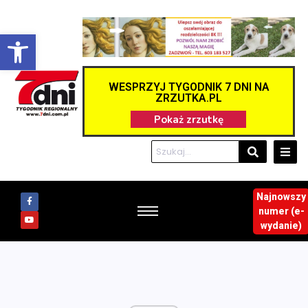
Otwórz pasek narzędzi
WESPRZYJ TYGODNIK 7 DNI NA
ZRZUTKA.PL
Najnowszy
numer (e-
wydanie)