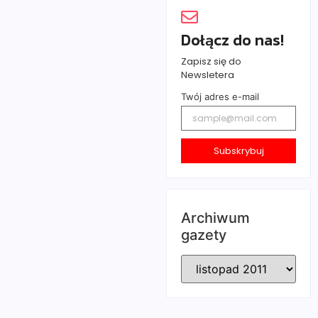
Transport
chłopskiego o
odbywać się
wolną i
Dołącz do nas!
będzie z
demokratyczną
przystanków
Polskę. Wspominał
Zapisz się do
sąsiednich: II
także wybitnych…
Newsletera
Aleja
Czytaj
Twój adres e-mail
Najświętszej
więcej...
Maryi Panny
Radni
oraz Alei Jana
Pawła II.
nie
Subskrybuj
Czytaj
wiedzą
więcej...
na co
głosują
2011-11-03
/
Archiwum
Brak
gazety
komentarzy
Częstochowianom
nie dane jest
wiedzieć, jak
głosują wybrani