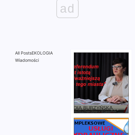
ad
All Posts
EKOLOGIA
Wiadomości
UWAGA:
Ludowcy
zmiany w
na
komunikacji
Jasnej
Górze
2011-11-03
/
Brak
2011-11-03
/
komentarzy
Brak
Od piątku 4
komentarzy
listopada do
Delegacja
poniedziałku 7
ludowców z
listopada nie
Częstochowy i
pojedziemy ul.
regionu