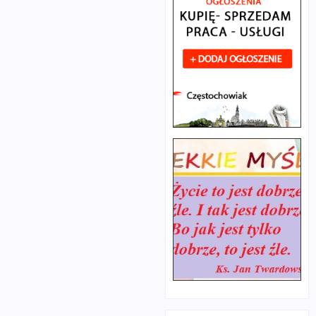
wybudowano
Witosa, odmówili
tymczasowy
modlitwę za Ś.P.
przejazd
Wincenta Witosa
przez tory w
oraz innych
ul. Lelewela.
działaczy ruchu
Będzie nim
ludowego i
można
bohaterów
zjechać z Alei
narodowych.
Kościuszki i
Okolicznościowe
ponownie w
przemówienie w
nią wjechać.
imieniu
W związku z
częstochowskich
remontem
ludowców wygłosił
zawieszony
Stanisław Gmitruk,
zostanie
wiceprezes ZW
przystanek
PSL, dyrektor Śl.
Jasnogórska
OR ARiMR. W
w kierunku
przemówieniu
Fieldorfa-Nila
Gmitruk
(obsługiwany
wspomniał o
przez
pracy i walce i
autobusy).
całego stanu