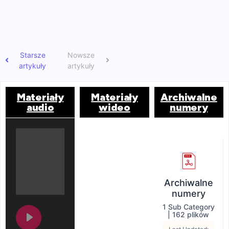
Czytaj
więcej...
Starsze
Nowsze
artykuły
artykuły
Materiały
Materiały
Archiwalne
audio
wideo
numery
Archiwalne
numery
1 Sub Category
|
162 plików