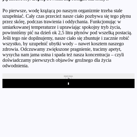
Po pierwsze, wodę krążącą po naszym organizmie trzeba stale
uzupełniać. Cały czas przecież nasze ciało pozbywa się tego płynu
przez skórę, podczas trawienia i oddychania. Funkcjonując w
umiarkowanej temperaturze i uprawiając spokojny tryb życia,
powinniśmy pić na dzień ok 2,5 litra płynów pod wszelką postacią.
Jeśli tego nie dopilnujemy, nasze ciało się zbuntuje i zacznie robić
wszystko, by uzupełnić ubytki wody – nawet kosztem naszego
zdrowia. Odczuwamy zwiększone pragnienie, tracimy apetyt,
wysycha nam jama ustna i spada też nasza koncentracja – czyli
doświadczamy pierwszych objawów groźnego dla życia
odwodnienia.
REKLAMA
Play