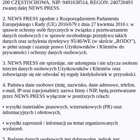
200 CZĘSTOCHOWA, NIP: 9491638514, REGON: 240720493
zwanej dalej NEWS PRESS.
2. NEWS PRESS zgodnie z Rozporządzeniem Parlamentu
Europejskiego i Rady (UE) 2016/679 z dnia 27 kwietnia 2016 r. w
sprawie ochrony osób fizycznych w związku z przetwarzaniem
danych osobowych i w sprawie swobodnego przepływu takich
danych oraz uchylenia dyrektywy 95/46/WE (w skrócie „RODO”),
w pełni uznaje i szanuje prawo Użytkowników i Klientów do
prywatności i ochrony danych osobowych.
3. NEWS PRESS nie sprzedaje, nie udostępnia i nie użycza osobom
trzecim danych osobowych Użytkowników i Klientów oraz
zobowiązuje się nie odwołać tej reguły kiedykolwiek w przyszłości.
4. Państwa dane osobowe (imię, nazwisko, dane adresowe, telefon,
e-mail, IP oraz (opcjonalnie): nazwa firmy i NIP, będą przetwarzane
przez NEWS PRESS wyłącznie w poniższych celach:
• wysyłki materiałów prasowych, wizerunkowych (PR) oraz
informacyjnych i ofertowych,
• wysyłki zaproszeń / informacji na temat organizowanych
wydarzeń.
5. Podanie danych osobowych jest dobrowolne, jednak jest