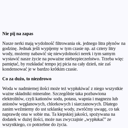
Nie pij na zapas
Nasze nerki mają wydolność filtrowania ok. jednego litra płynów na
godzinę. Jednak jeśli wypijemy w tym czasie np. aż cztery litry
wody, możemy nabawić się niewydolności nerek i tym samym
wystawić nasze życie na poważne niebezpieczeństwo. Trzeba więc
pamiętać, by rozkładać tempo jej picia na cały dzień, nie zaś
kondensować je w bardzo krótkim czasie.
Co za dużo, to niezdrowo
Woda w nadmiernej ilości może też wypłukiwać z niego wszystkie
ważne składniki mineralne. Szczególnie taka pozbawiona
elektrolitów, czyli kationów sodu, potasu, wapnia i magnezu lub
anionów węglanowych, chlorkowych i siarczanowych. Dlatego
zanim weźmiemy do ust szklankę wody, zwróćmy uwagę, co tak
naprawdę ona w sobie ma. Ta kiepskiej jakości, spożywana na
dodatek w dużej ilości, może nas zwyczajnie „wypłukać” ze
wszystkiego, co potrzebne do życia.