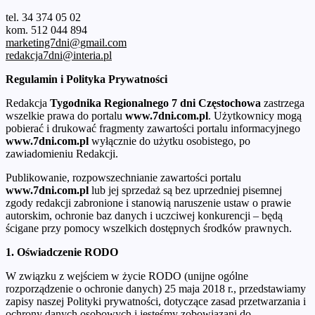
tel. 34 374 05 02
kom. 512 044 894
marketing7dni@gmail.com
redakcja7dni@interia.pl
Regulamin i Polityka Prywatności
Redakcja
Tygodnika Regionalnego 7 dni Częstochowa
zastrzega
wszelkie prawa do portalu
www.7dni.com.pl
. Użytkownicy mogą
pobierać i drukować fragmenty zawartości portalu informacyjnego
www.7dni.com.pl
wyłącznie do użytku osobistego, po
zawiadomieniu Redakcji.
Publikowanie, rozpowszechnianie zawartości portalu
www.7dni.com.pl
lub jej sprzedaż są bez uprzedniej pisemnej
zgody redakcji zabronione i stanowią naruszenie ustaw o prawie
autorskim, ochronie baz danych i uczciwej konkurencji – będą
ścigane przy pomocy wszelkich dostępnych środków prawnych.
1. Oświadczenie RODO
W związku z wejściem w życie RODO (unijne ogólne
rozporządzenie o ochronie danych) 25 maja 2018 r., przedstawiamy
zapisy naszej Polityki prywatności, dotyczące zasad przetwarzania i
ochrony danych osobowych i jesteśmy zobowiązani do