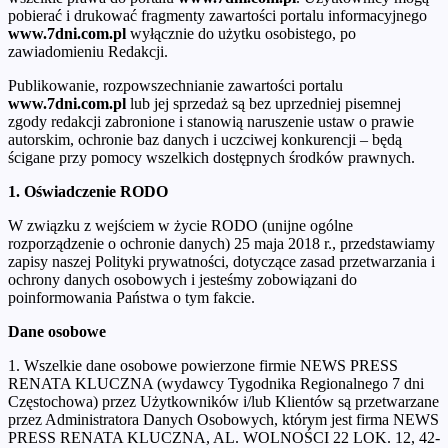
pobierać i drukować fragmenty zawartości portalu informacyjnego
www.7dni.com.pl
wyłącznie do użytku osobistego, po
zawiadomieniu Redakcji.
Publikowanie, rozpowszechnianie zawartości portalu
www.7dni.com.pl
lub jej sprzedaż są bez uprzedniej pisemnej
zgody redakcji zabronione i stanowią naruszenie ustaw o prawie
autorskim, ochronie baz danych i uczciwej konkurencji – będą
ścigane przy pomocy wszelkich dostępnych środków prawnych.
1. Oświadczenie RODO
W związku z wejściem w życie RODO (unijne ogólne
rozporządzenie o ochronie danych) 25 maja 2018 r., przedstawiamy
zapisy naszej Polityki prywatności, dotyczące zasad przetwarzania i
ochrony danych osobowych i jesteśmy zobowiązani do
poinformowania Państwa o tym fakcie.
Dane osobowe
1. Wszelkie dane osobowe powierzone firmie NEWS PRESS
RENATA KLUCZNA (wydawcy Tygodnika Regionalnego 7 dni
Częstochowa) przez Użytkowników i/lub Klientów są przetwarzane
przez Administratora Danych Osobowych, którym jest firma NEWS
PRESS RENATA KLUCZNA, AL. WOLNOŚCI 22 LOK. 12, 42-