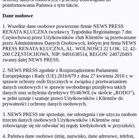
poinformowania Państwa o tym fakcie.
Dane osobowe
1. Wszelkie dane osobowe powierzone firmie NEWS PRESS
RENATA KLUCZNA (wydawcy Tygodnika Regionalnego 7 dni
Częstochowa) przez Użytkowników i/lub Klientów są przetwarzane
przez Administratora Danych Osobowych, którym jest firma NEWS
PRESS RENATA KLUCZNA, AL. WOLNOŚCI 22 LOK. 12, 42-
200 CZĘSTOCHOWA, NIP: 9491638514, REGON: 240720493
zwanej dalej NEWS PRESS.
2. NEWS PRESS zgodnie z Rozporządzeniem Parlamentu
Europejskiego i Rady (UE) 2016/679 z dnia 27 kwietnia 2016 r. w
sprawie ochrony osób fizycznych w związku z przetwarzaniem
danych osobowych i w sprawie swobodnego przepływu takich
danych oraz uchylenia dyrektywy 95/46/WE (w skrócie „RODO”),
w pełni uznaje i szanuje prawo Użytkowników i Klientów do
prywatności i ochrony danych osobowych.
3. NEWS PRESS nie sprzedaje, nie udostępnia i nie użycza osobom
trzecim danych osobowych Użytkowników i Klientów oraz
zobowiązuje się nie odwołać tej reguły kiedykolwiek w przyszłości.
4. Państwa dane osobowe (imię, nazwisko, dane adresowe, telefon,