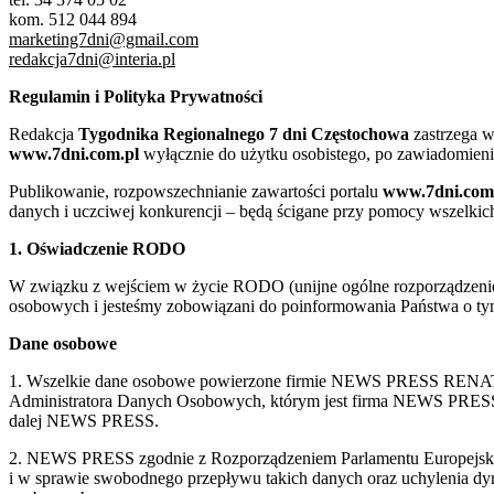
kom. 512 044 894
marketing7dni@gmail.com
redakcja7dni@interia.pl
Regulamin i Polityka Prywatności
Redakcja
Tygodnika Regionalnego 7 dni Częstochowa
zastrzega w
www.7dni.com.pl
wyłącznie do użytku osobistego, po zawiadomieni
Publikowanie, rozpowszechnianie zawartości portalu
www.7dni.com
danych i uczciwej konkurencji – będą ścigane przy pomocy wszelki
1. Oświadczenie RODO
W związku z wejściem w życie RODO (unijne ogólne rozporządzenie o
osobowych i jesteśmy zobowiązani do poinformowania Państwa o tym
Dane osobowe
1. Wszelkie dane osobowe powierzone firmie NEWS PRESS RENATA
Administratora Danych Osobowych, którym jest firma NEWS
dalej NEWS PRESS.
2. NEWS PRESS zgodnie z Rozporządzeniem Parlamentu Europejskie
i w sprawie swobodnego przepływu takich danych oraz uchylenia d