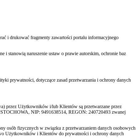
ać i drukować fragmenty zawartości portalu informacyjnego
one i stanowią naruszenie ustaw o prawie autorskim, ochronie baz
tyki prywatności, dotyczące zasad przetwarzania i ochrony danych
rzez Użytkowników i/lub Klientów są przetwarzane przez
ZĘSTOCHOWA, NIP: 9491638514, REGON: 240720493 zwanej
ony osób fizycznych w związku z przetwarzaniem danych osobowych
awo Użytkowników i Klientów do prywatności i ochrony danych