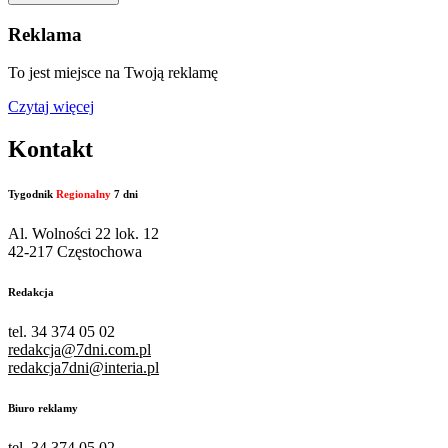
Reklama
To jest miejsce na Twoją reklamę
Czytaj więcej
Kontakt
Tygodnik
Regionalny
7 dni
Al. Wolności 22 lok. 12
42-217 Częstochowa
Redakcja
tel. 34 374 05 02
redakcja@7dni.com.pl
redakcja7dni@interia.pl
Biuro reklamy
tel. 34 374 05 02