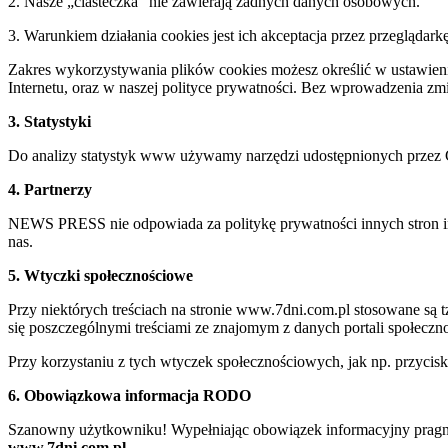
2. Nasze „ciasteczka” nie zawierają żadnych danych osobowych.
3. Warunkiem działania cookies jest ich akceptacja przez przeglądark
Zakres wykorzystywania plików cookies możesz określić w ustawienia
Internetu, oraz w naszej polityce prywatności. Bez wprowadzenia z
3. Statystyki
Do analizy statystyk www używamy narzędzi udostępnionych przez 
4. Partnerzy
NEWS PRESS nie odpowiada za politykę prywatności innych stron inte
nas.
5. Wtyczki społecznościowe
Przy niektórych treściach na stronie www.7dni.com.pl stosowane są
się poszczególnymi treściami ze znajomym z danych portali społeczno
Przy korzystaniu z tych wtyczek społecznościowych, jak np. przycis
6. Obowiązkowa informacja RODO
Szanowny użytkowniku! Wypełniając obowiązek informacyjny pragnie
www.7dni.com.pl.