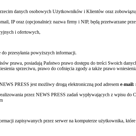
trzecim danych osobowych Użytkowników i Klientów oraz zobowiązuje s
e-mail, IP oraz (opcjonalnie): nazwa firmy i NIP, będą przetwarzane
yjnych i ofertowych,
 do przesyłania powyższych informacji.
sów prawa, posiadają Państwo prawo dostępu do treści Swoich danych
sienia sprzeciwu, prawo do cofnięcia zgody a także prawo wniesienia
w NEWS PRESS jest możliwy drogą elektroniczną pod adresem
e-mail:
s realizowania przez NEWS PRESS zadań wypływających z wpisu do 
ym
nformacji zapisywanych przez serwer na komputerze użytkownika, któr