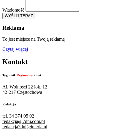
Wiadomość
WYŚLIJ TERAZ
Reklama
To jest miejsce na Twoją reklamę
Czytaj więcej
Kontakt
Tygodnik
Regionalny
7 dni
Al. Wolności 22 lok. 12
42-217 Częstochowa
Redakcja
tel. 34 374 05 02
redakcja@7dni.com.pl
redakcja7dni@interia.pl