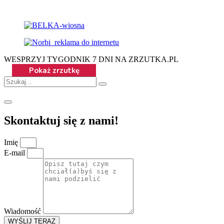
WESPRZYJ TYGODNIK 7 DNI NA ZRZUTKA.PL
Skontaktuj się z nami!
Imię
E-mail
Wiadomość
WYŚLIJ TERAZ