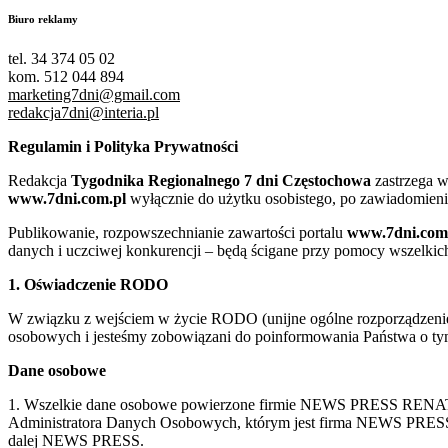
Biuro reklamy
tel. 34 374 05 02
kom. 512 044 894
marketing7dni@gmail.com
redakcja7dni@interia.pl
Regulamin i Polityka Prywatności
Redakcja
Tygodnika Regionalnego 7 dni Częstochowa
zastrzega w
www.7dni.com.pl
wyłącznie do użytku osobistego, po zawiadomieni
Publikowanie, rozpowszechnianie zawartości portalu
www.7dni.com
danych i uczciwej konkurencji – będą ścigane przy pomocy wszelki
1. Oświadczenie RODO
W związku z wejściem w życie RODO (unijne ogólne rozporządzenie o
osobowych i jesteśmy zobowiązani do poinformowania Państwa o tym
Dane osobowe
1. Wszelkie dane osobowe powierzone firmie NEWS PRESS RENATA
Administratora Danych Osobowych, którym jest firma NEWS
dalej NEWS PRESS.