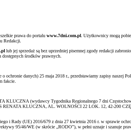
szelkie prawa do portalu
www.7dni.com.pl
. Użytkownicy mogą pobier
u Redakcji.
.pl
lub jej sprzedaż są bez uprzedniej pisemnej zgody redakcji zabroni
ch dostępnych środków prawnych.
 ochronie danych) 25 maja 2018 r., przedstawiamy zapisy naszej Poli
 fakcie.
 KLUCZNA (wydawcy Tygodnika Regionalnego 7 dni Częstochowa) p
 PRESS RENATA KLUCZNA, AL. WOLNOŚCI 22 LOK. 12, 42-200 C
go i Rady (UE) 2016/679 z dnia 27 kwietnia 2016 r. w sprawie ochr
yrektywy 95/46/WE (w skrócie „RODO”), w pełni uznaje i szanuje pr