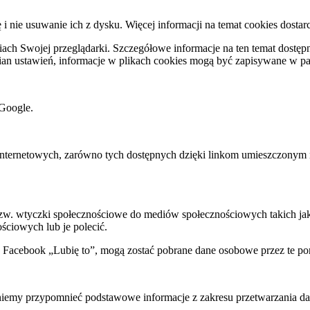
ę i nie usuwanie ich z dysku. Więcej informacji na temat cookies dostar
ch Swojej przeglądarki. Szczegółowe informacje na ten temat dostępne
mian ustawień, informacje w plikach cookies mogą być zapisywane w p
Google.
rnetowych, zarówno tych dostępnych dzięki linkom umieszczonym na na
 tzw. wtyczki społecznościowe do mediów społecznościowych takich j
ściowych lub je polecić.
k Facebook „Lubię to”, mogą zostać pobrane dane osobowe przez te po
my przypomnieć podstawowe informacje z zakresu przetwarzania dany