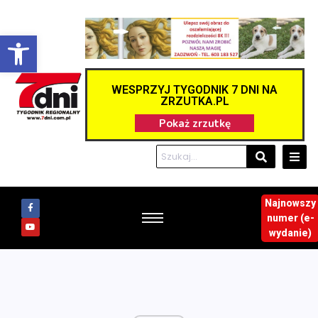
Otwórz pasek narzędzi
WESPRZYJ TYGODNIK 7 DNI NA
ZRZUTKA.PL
Najnowszy
numer (e-
wydanie)