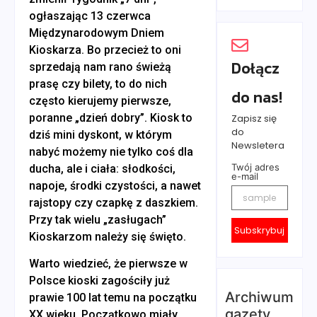
ogłaszając 13 czerwca
Międzynarodowym Dniem
Kioskarza. Bo przecież to oni
Dołącz
sprzedają nam rano świeżą
prasę czy bilety, to do nich
do nas!
często kierujemy pierwsze,
poranne „dzień dobry”. Kiosk to
Zapisz się
do
dziś mini dyskont, w którym
Newsletera
nabyć możemy nie tylko coś dla
Twój adres
ducha, ale i ciała: słodkości,
e-mail
napoje, środki czystości, a nawet
rajstopy czy czapkę z daszkiem.
Przy tak wielu „zasługach”
Subskrybuj
Kioskarzom należy się święto.
Warto wiedzieć, że pierwsze w
Polsce kioski zagościły już
Archiwum
prawie 100 lat temu na początku
gazety
XX wieku. Początkowo miały