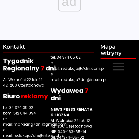
ad
Kontakt
Mapa
witryny
tel. 34 374 05 02
Tygodnik
e-
Regionalny
7
dni
mail:
redakcja@7dni.com.pl
e-
Al. Wolności 22 lok. 12
mail:
redakcja7dni@interia.pl
42-200 Częstochowa
Wyd
awca
7
Biuro
reklamy
dni
tel. 34 374 05 02
NEWS PRESS RENATA
kom. 512 044 894
KLUCZNA
e-
Al. Wolności 22 lok. 12
mail:
marketing7dni@gmail.com
42-200 Częstochowa
e-
NIP: 949-163-85-14
mail:
redakcja7dni@interia.pl
tel. 34/374-05-02