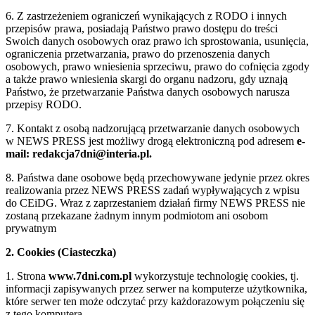
6. Z zastrzeżeniem ograniczeń wynikających z RODO i innych
przepisów prawa, posiadają Państwo prawo dostępu do treści
Swoich danych osobowych oraz prawo ich sprostowania, usunięcia,
ograniczenia przetwarzania, prawo do przenoszenia danych
osobowych, prawo wniesienia sprzeciwu, prawo do cofnięcia zgody
a także prawo wniesienia skargi do organu nadzoru, gdy uznają
Państwo, że przetwarzanie Państwa danych osobowych narusza
przepisy RODO.
7. Kontakt z osobą nadzorującą przetwarzanie danych osobowych
w NEWS PRESS jest możliwy drogą elektroniczną pod adresem
e-
mail: redakcja7dni@interia.pl.
8. Państwa dane osobowe będą przechowywane jedynie przez okres
realizowania przez NEWS PRESS zadań wypływających z wpisu
do CEiDG. Wraz z zaprzestaniem działań firmy NEWS PRESS nie
zostaną przekazane żadnym innym podmiotom ani osobom
prywatnym
2. Cookies (Ciasteczka)
1. Strona
www.7dni.com.pl
wykorzystuje technologię cookies, tj.
informacji zapisywanych przez serwer na komputerze użytkownika,
które serwer ten może odczytać przy każdorazowym połączeniu się
z tego komputera.