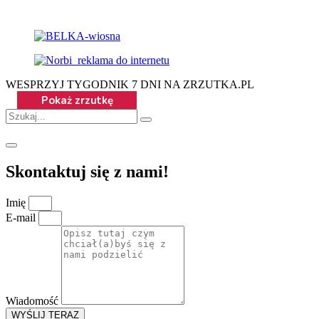
WESPRZYJ TYGODNIK 7 DNI NA ZRZUTKA.PL
Skontaktuj się z nami!
Imię
E-mail
Wiadomość
WYŚLIJ TERAZ