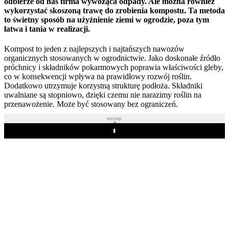
odbierze od nas firma wywożąca odpady. Ale można również
wykorzystać skoszoną trawę do zrobienia kompostu. Ta metoda
to świetny sposób na użyźnienie ziemi w ogrodzie, poza tym
łatwa i tania w realizacji.
Kompost to jeden z najlepszych i najtańszych nawozów
organicznych stosowanych w ogrodnictwie. Jako doskonałe źródło
próchnicy i składników pokarmowych poprawia właściwości gleby,
co w konsekwencji wpływa na prawidłowy rozwój roślin.
Dodatkowo utrzymuje korzystną strukturę podłoża. Składniki
uwalniane są stopniowo, dzięki czemu nie narazimy roślin na
przenawożenie. Może być stosowany bez ograniczeń.
REKLAMA
Play