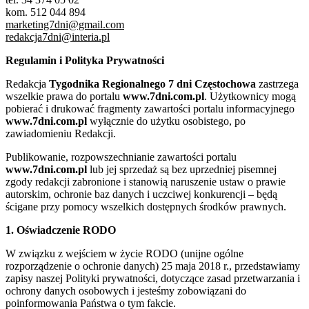
kom. 512 044 894
marketing7dni@gmail.com
redakcja7dni@interia.pl
Regulamin i Polityka Prywatności
Redakcja
Tygodnika Regionalnego 7 dni Częstochowa
zastrzega
wszelkie prawa do portalu
www.7dni.com.pl
. Użytkownicy mogą
pobierać i drukować fragmenty zawartości portalu informacyjnego
www.7dni.com.pl
wyłącznie do użytku osobistego, po
zawiadomieniu Redakcji.
Publikowanie, rozpowszechnianie zawartości portalu
www.7dni.com.pl
lub jej sprzedaż są bez uprzedniej pisemnej
zgody redakcji zabronione i stanowią naruszenie ustaw o prawie
autorskim, ochronie baz danych i uczciwej konkurencji – będą
ścigane przy pomocy wszelkich dostępnych środków prawnych.
1. Oświadczenie RODO
W związku z wejściem w życie RODO (unijne ogólne
rozporządzenie o ochronie danych) 25 maja 2018 r., przedstawiamy
zapisy naszej Polityki prywatności, dotyczące zasad przetwarzania i
ochrony danych osobowych i jesteśmy zobowiązani do
poinformowania Państwa o tym fakcie.