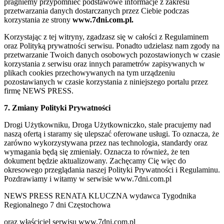
pragniemy przypomnieć podstawowe informacje z zakresu
przetwarzania danych dostarczanych przez Ciebie podczas
korzystania ze strony
www.7dni.com.pl.
Korzystając z tej witryny, zgadzasz się w całości z Regulaminem
oraz Polityką prywatności serwisu. Ponadto udzielasz nam zgody na
przetwarzanie Twoich danych osobowych pozostawionych w czasie
korzystania z serwisu oraz innych parametrów zapisywanych w
plikach cookies przechowywanych na tym urządzeniu
pozostawianych w czasie korzystania z niniejszego portalu przez
firmę NEWS PRESS.
7. Zmiany Polityki Prywatności
Drogi Użytkowniku, Droga Użytkowniczko, stale pracujemy nad
naszą ofertą i staramy się ulepszać oferowane usługi. To oznacza, że
zarówno wykorzystywana przez nas technologia, standardy oraz
wymagania będą się zmieniały. Oznacza to również, że ten
dokument będzie aktualizowany. Zachęcamy Cię więc do
okresowego przeglądania naszej Polityki Prywatności i Regulaminu.
Pozdrawiamy i witamy w serwisie www.7dni.com.pl
NEWS PRESS RENATA KLUCZNA wydawca Tygodnika
Regionalnego 7 dni Częstochowa
oraz właściciel serwisu www.7dni.com.pl