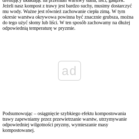
drenujący układając na przemian warstwy siana, liści, gałązek.
Jeżeli nasz kompost z trawy jest bardzo suchy, musimy dostarczyć
mu wody. Ważne jest również zachowanie ciepła zimą. W tym
okresie warstwa okrywowa powinna być znacznie grubsza, można
do tego użyć słomy lub liści. W ten sposób zachowamy na dłużej
odpowiednią temperaturę w pryzmie.
ad
Podsumowując – osiągnięcie szybkiego efektu kompostowania
trawy zapewniamy przez przewietrzanie warstw, utrzymywanie
odpowiedniej wilgotności pryzmy, wymieszanie masy
kompostowanej.