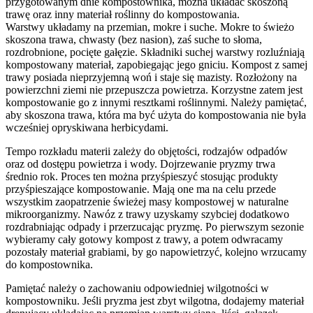
przygotowanym dnie kompostownika, można układać skoszoną
trawę oraz inny materiał roślinny do kompostowania.
Warstwy układamy na przemian, mokre i suche. Mokre to świeżo
skoszona trawa, chwasty (bez nasion), zaś suche to słoma,
rozdrobnione, pocięte gałęzie. Składniki suchej warstwy rozluźniają
kompostowany materiał, zapobiegając jego gniciu. Kompost z samej
trawy posiada nieprzyjemną woń i staje się mazisty. Rozłożony na
powierzchni ziemi nie przepuszcza powietrza. Korzystne zatem jest
kompostowanie go z innymi resztkami roślinnymi. Należy pamiętać,
aby skoszona trawa, która ma być użyta do kompostowania nie była
wcześniej opryskiwana herbicydami.
Tempo rozkładu materii zależy do objętości, rodzajów odpadów
oraz od dostępu powietrza i wody. Dojrzewanie pryzmy trwa
średnio rok. Proces ten można przyśpieszyć stosując produkty
przyśpieszające kompostowanie. Mają one ma na celu przede
wszystkim zaopatrzenie świeżej masy kompostowej w naturalne
mikroorganizmy. Nawóz z trawy uzyskamy szybciej dodatkowo
rozdrabniając odpady i przerzucając pryzmę. Po pierwszym sezonie
wybieramy cały gotowy kompost z trawy, a potem odwracamy
pozostały materiał grabiami, by go napowietrzyć, kolejno wrzucamy
do kompostownika.
Pamiętać należy o zachowaniu odpowiedniej wilgotności w
kompostowniku. Jeśli pryzma jest zbyt wilgotna, dodajemy materiał