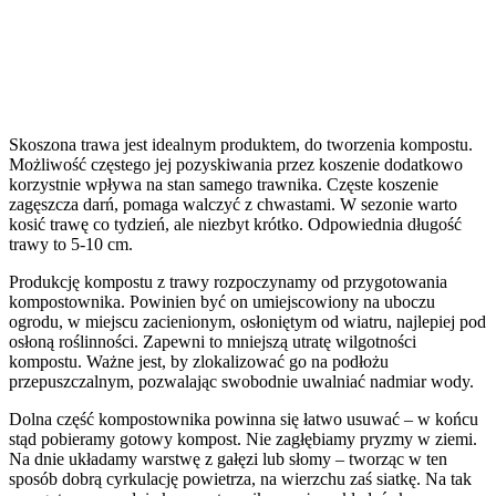
Skoszona trawa jest idealnym produktem, do tworzenia kompostu.
Możliwość częstego jej pozyskiwania przez koszenie dodatkowo
korzystnie wpływa na stan samego trawnika. Częste koszenie
zagęszcza darń, pomaga walczyć z chwastami. W sezonie warto
kosić trawę co tydzień, ale niezbyt krótko. Odpowiednia długość
trawy to 5-10 cm.
Produkcję kompostu z trawy rozpoczynamy od przygotowania
kompostownika. Powinien być on umiejscowiony na uboczu
ogrodu, w miejscu zacienionym, osłoniętym od wiatru, najlepiej pod
osłoną roślinności. Zapewni to mniejszą utratę wilgotności
kompostu. Ważne jest, by zlokalizować go na podłożu
przepuszczalnym, pozwalając swobodnie uwalniać nadmiar wody.
Dolna część kompostownika powinna się łatwo usuwać – w końcu
stąd pobieramy gotowy kompost. Nie zagłębiamy pryzmy w ziemi.
Na dnie układamy warstwę z gałęzi lub słomy – tworząc w ten
sposób dobrą cyrkulację powietrza, na wierzchu zaś siatkę. Na tak