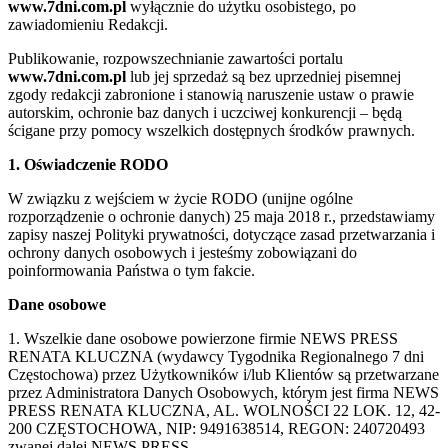
www.7dni.com.pl
wyłącznie do użytku osobistego, po
zawiadomieniu Redakcji.
Publikowanie, rozpowszechnianie zawartości portalu
www.7dni.com.pl
lub jej sprzedaż są bez uprzedniej pisemnej
zgody redakcji zabronione i stanowią naruszenie ustaw o prawie
autorskim, ochronie baz danych i uczciwej konkurencji – będą
ścigane przy pomocy wszelkich dostępnych środków prawnych.
1. Oświadczenie RODO
W związku z wejściem w życie RODO (unijne ogólne
rozporządzenie o ochronie danych) 25 maja 2018 r., przedstawiamy
zapisy naszej Polityki prywatności, dotyczące zasad przetwarzania i
ochrony danych osobowych i jesteśmy zobowiązani do
poinformowania Państwa o tym fakcie.
Dane osobowe
1. Wszelkie dane osobowe powierzone firmie NEWS PRESS
RENATA KLUCZNA (wydawcy Tygodnika Regionalnego 7 dni
Częstochowa) przez Użytkowników i/lub Klientów są przetwarzane
przez Administratora Danych Osobowych, którym jest firma NEWS
PRESS RENATA KLUCZNA, AL. WOLNOŚCI 22 LOK. 12, 42-
200 CZĘSTOCHOWA, NIP: 9491638514, REGON: 240720493
zwanej dalej NEWS PRESS.