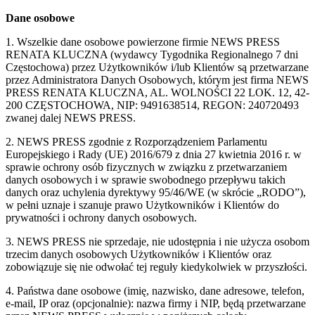
Dane osobowe
1. Wszelkie dane osobowe powierzone firmie NEWS PRESS
RENATA KLUCZNA (wydawcy Tygodnika Regionalnego 7 dni
Częstochowa) przez Użytkowników i/lub Klientów są przetwarzane
przez Administratora Danych Osobowych, którym jest firma NEWS
PRESS RENATA KLUCZNA, AL. WOLNOŚCI 22 LOK. 12, 42-
200 CZĘSTOCHOWA, NIP: 9491638514, REGON: 240720493
zwanej dalej NEWS PRESS.
2. NEWS PRESS zgodnie z Rozporządzeniem Parlamentu
Europejskiego i Rady (UE) 2016/679 z dnia 27 kwietnia 2016 r. w
sprawie ochrony osób fizycznych w związku z przetwarzaniem
danych osobowych i w sprawie swobodnego przepływu takich
danych oraz uchylenia dyrektywy 95/46/WE (w skrócie „RODO”),
w pełni uznaje i szanuje prawo Użytkowników i Klientów do
prywatności i ochrony danych osobowych.
3. NEWS PRESS nie sprzedaje, nie udostępnia i nie użycza osobom
trzecim danych osobowych Użytkowników i Klientów oraz
zobowiązuje się nie odwołać tej reguły kiedykolwiek w przyszłości.
4. Państwa dane osobowe (imię, nazwisko, dane adresowe, telefon,
e-mail, IP oraz (opcjonalnie): nazwa firmy i NIP, będą przetwarzane