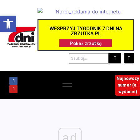
Otwórz pasek narzędzi
WESPRZYJ TYGODNIK 7 DNI NA
ZRZUTKA.PL
Najnowszy
numer (e-
wydanie)
ad