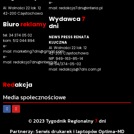
e-
Al. Wolności 22 lok. 12
mail:
redakcja7dni@interia.pl
42-200 Częstochowa
Wyd
awca
7
Biuro
reklamy
dni
tel. 34 374 05 02
NEWS PRESS RENATA
kom. 512 044 894
KLUCZNA
e-
Al. Wolności 22 lok. 12
mail:
marketing7dni@gmail.com
42-200 Częstochowa
e-
NIP: 949-163-85-14
mail:
redakcja7dni@interia.pl
tel. 34/374-05-02
mail: redakcja@7dni.com.pl
Red
akcja
Media społecznościowe
© 2023 Tygodnik Regionalny
7
dni
Partnerzy:
Serwis drukarek i laptopów Optima-MD