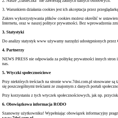
2. Nasze „ciasteczka” nie zawierają żadnych danych osobowych.
3. Warunkiem działania cookies jest ich akceptacja przez przeglądark
Zakres wykorzystywania plików cookies możesz określić w ustawienia
Internetu, oraz w naszej polityce prywatności. Bez wprowadzenia z
3. Statystyki
Do analizy statystyk www używamy narzędzi udostępnionych przez 
4. Partnerzy
NEWS PRESS nie odpowiada za politykę prywatności innych stron inte
nas.
5. Wtyczki społecznościowe
Przy niektórych treściach na stronie www.7dni.com.pl stosowane są
się poszczególnymi treściami ze znajomym z danych portali społeczno
Przy korzystaniu z tych wtyczek społecznościowych, jak np. przycis
6. Obowiązkowa informacja RODO
Szanowny użytkowniku! Wypełniając obowiązek informacyjny pragnie
www.7dni.com.pl.