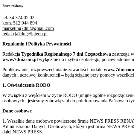
Biuro reklamy
tel. 34 374 05 02
kom. 512 044 894
marketing7dni@gmail.com
redakcja7dni@interia.pl
Regulamin i Polityka Prywatności
Redakcja
Tygodnika Regionalnego 7 dni Częstochowa
zastrzega w
www.7dni.com.pl
wyłącznie do użytku osobistego, po zawiadomieni
Publikowanie, rozpowszechnianie zawartości portalu
www.7dni.com
danych i uczciwej konkurencji – będą ścigane przy pomocy wszelki
1. Oświadczenie RODO
W związku z wejściem w życie RODO (unijne ogólne rozporządzenie o
osobowych i jesteśmy zobowiązani do poinformowania Państwa o tym
Dane osobowe
1. Wszelkie dane osobowe powierzone firmie NEWS PRESS RENATA
Administratora Danych Osobowych, którym jest firma NEWS
dalej NEWS PRESS.