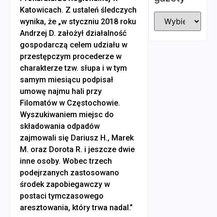
Katowicach. Z ustaleń śledczych
wynika, że „w styczniu 2018 roku
Andrzej D. założył działalność
gospodarczą celem udziału w
przestępczym procederze w
charakterze tzw. słupa i w tym
samym miesiącu podpisał
umowę najmu hali przy
Filomatów w Częstochowie.
Wyszukiwaniem miejsc do
składowania odpadów
zajmowali się Dariusz H., Marek
M. oraz Dorota R. i jeszcze dwie
inne osoby. Wobec trzech
podejrzanych zastosowano
środek zapobiegawczy w
postaci tymczasowego
aresztowania, który trwa nadal.”