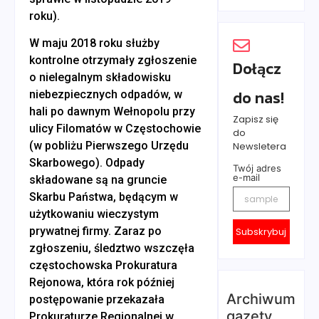
roku).
W maju 2018 roku służby
kontrolne otrzymały zgłoszenie
Dołącz
o nielegalnym składowisku
do nas!
niebezpiecznych odpadów, w
hali po dawnym Wełnopolu przy
Zapisz się
ulicy Filomatów w Częstochowie
do
(w pobliżu Pierwszego Urzędu
Newsletera
Skarbowego). Odpady
Twój adres
e-mail
składowane są na gruncie
Skarbu Państwa, będącym w
użytkowaniu wieczystym
prywatnej firmy. Zaraz po
Subskrybuj
zgłoszeniu, śledztwo wszczęła
częstochowska Prokuratura
Rejonowa, która rok później
Archiwum
postępowanie przekazała
gazety
Prokuraturze Regionalnej w