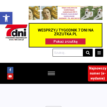
Otwórz pasek narzędzi
WESPRZYJ TYGODNIK 7 DNI NA
ZRZUTKA.PL
Najnowszy
numer (e-
wydanie)