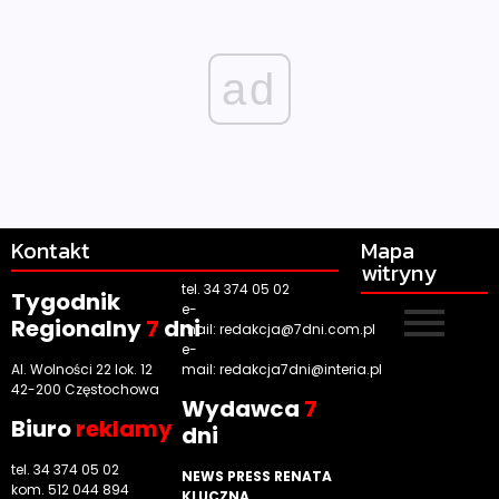
ad
Kontakt
Mapa
witryny
tel. 34 374 05 02
Tygodnik
e-
Regionalny
7
dni
mail:
redakcja@7dni.com.pl
e-
Al. Wolności 22 lok. 12
mail:
redakcja7dni@interia.pl
42-200 Częstochowa
Wyd
awca
7
Biuro
reklamy
dni
tel. 34 374 05 02
NEWS PRESS RENATA
kom. 512 044 894
KLUCZNA