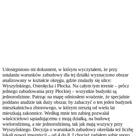
Udostępniono mi dokument, w którym wyczytałem, że przy
ustalaniu warunków zabudowy dla tej działki wyznaczono obszar
analizowany w kształcie okręgu, gdzie znalazły się ulice:
Wyszyńskiego, Ostrołęcka i Płocka. Na całym tym terenie – prócz
jednego zabudowania przy Płockiej – wszystkie budynki są
jednorodzinne. Patrząc na mapę odniosłem wrażenie, że specjalnie
poddano analizie tak duży obszar, by zahaczyć o ten jeden budynek
mieszkalnictwa zbiorowego, w którym zresztą od wielu lat
mieszkają zakonnice. Według mnie ten zabieg pozwalał
właścicielowi sąsiadującemu z moją działką, na budowę
wielorodzinną, a nie jednorodzinną, tak jak mają wszyscy przy
Wyszyńskiego. Decyzja o warunkach zabudowy określała też liczbę
lokali nowej inwestycji – od 4 do 8. I chociaż zadałem sobie sporo