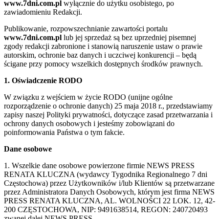
www.7dni.com.pl
wyłącznie do użytku osobistego, po
zawiadomieniu Redakcji.
Publikowanie, rozpowszechnianie zawartości portalu
www.7dni.com.pl
lub jej sprzedaż są bez uprzedniej pisemnej
zgody redakcji zabronione i stanowią naruszenie ustaw o prawie
autorskim, ochronie baz danych i uczciwej konkurencji – będą
ścigane przy pomocy wszelkich dostępnych środków prawnych.
1. Oświadczenie RODO
W związku z wejściem w życie RODO (unijne ogólne
rozporządzenie o ochronie danych) 25 maja 2018 r., przedstawiamy
zapisy naszej Polityki prywatności, dotyczące zasad przetwarzania i
ochrony danych osobowych i jesteśmy zobowiązani do
poinformowania Państwa o tym fakcie.
Dane osobowe
1. Wszelkie dane osobowe powierzone firmie NEWS PRESS
RENATA KLUCZNA (wydawcy Tygodnika Regionalnego 7 dni
Częstochowa) przez Użytkowników i/lub Klientów są przetwarzane
przez Administratora Danych Osobowych, którym jest firma NEWS
PRESS RENATA KLUCZNA, AL. WOLNOŚCI 22 LOK. 12, 42-
200 CZĘSTOCHOWA, NIP: 9491638514, REGON: 240720493
zwanej dalej NEWS PRESS.