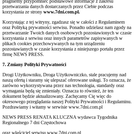
pragniemy przypomnieć podstawowe informacje z zakresu
przetwarzania danych dostarczanych przez Ciebie podczas
korzystania ze strony
www.7dni.com.pl.
Korzystając z tej witryny, zgadzasz się w całości z Regulaminem
oraz Polityką prywatności serwisu. Ponadto udzielasz nam zgody na
przetwarzanie Twoich danych osobowych pozostawionych w czasie
korzystania z serwisu oraz innych parametrów zapisywanych w
plikach cookies przechowywanych na tym urządzeniu
pozostawianych w czasie korzystania z niniejszego portalu przez
firmę NEWS PRESS.
7. Zmiany Polityki Prywatności
Drogi Użytkowniku, Droga Użytkowniczko, stale pracujemy nad
naszą ofertą i staramy się ulepszać oferowane usługi. To oznacza, że
zarówno wykorzystywana przez nas technologia, standardy oraz
wymagania będą się zmieniały. Oznacza to również, że ten
dokument będzie aktualizowany. Zachęcamy Cię więc do
okresowego przeglądania naszej Polityki Prywatności i Regulaminu.
Pozdrawiamy i witamy w serwisie www.7dni.com.pl
NEWS PRESS RENATA KLUCZNA wydawca Tygodnika
Regionalnego 7 dni Częstochowa
oraz właściciel serwisu www.7dni.com.pl