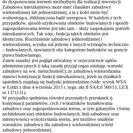
do dysponowania terenem niezbędnym dla realizacji inwestycji.
Zabudowa mieszkaniowa może mieć charakter zabudowy
wielorodzinnej lub jednorodzinnej, a ta z kolei może być
wolnostojąca, zbliźniaczona bądź szeregowa. W każdym z tych
przypadków, sposób użytkowania obiektów budowlanych i sposób
zagospodarowania terenu jest taki sam – służy zaspokajaniu potrzeb
mieszkaniowych. Tak więc, funkcja takich obiektów jest
identyczna. Rozróżnienie zabudowy jednorodzinnej i
wielorodzinnej, wynika zaś jedynie z innych wymogów techniczno
– budowlanych, stawianych obu kategoriom budynków na gruncie
prawa budowlanego.
Zatem zasadny jest pogląd utrwalony w orzecznictwie sądów
administracyjnych (i taką zasadę przyjął organ ustalając warunki
zabudowy na ww. nieruchomość), że zabudowa wielorodzinna
stanowi kontynuację funkcji mieszkaniowej, jeżeli na działkach
sąsiednich znajdują się budynki jednorodzinne (vide: wyrok WSA
w Łodzi z dnia 4 września 2013 r. sygn. akt II SA/Łd 560/13, LEX
nr 1371131).
W przypadku spełnienia również pozostałych przesłanek tj.
kontynuacji parametrów, cech i wskaźników kształtowania
zabudowy oraz zagospodarowania terenu, w tym gabarytów i formy
architektonicznej obiektów budowlanych, linii zabudowy oraz
intensywności wykorzystania terenu, jest możliwe ustalenie
warunków zabudowy dla zabudowy wielorodzinnej wśród
zabudowy jednorodzinnej.