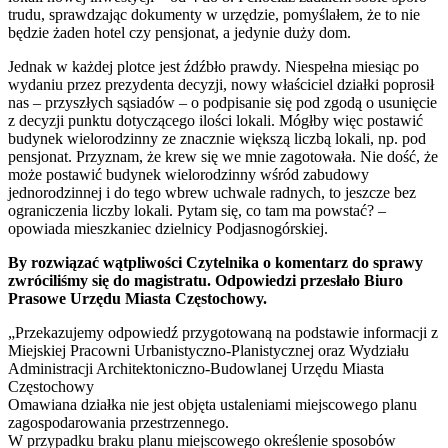
trudu, sprawdzając dokumenty w urzędzie, pomyślałem, że to nie
będzie żaden hotel czy pensjonat, a jedynie duży dom.
Jednak w każdej plotce jest źdźbło prawdy. Niespełna miesiąc po
wydaniu przez prezydenta decyzji, nowy właściciel działki poprosił
nas – przyszłych sąsiadów – o podpisanie się pod zgodą o usunięcie
z decyzji punktu dotyczącego ilości lokali. Mógłby więc postawić
budynek wielorodzinny ze znacznie większą liczbą lokali, np. pod
pensjonat. Przyznam, że krew się we mnie zagotowała. Nie dość, że
może postawić budynek wielorodzinny wśród zabudowy
jednorodzinnej i do tego wbrew uchwale radnych, to jeszcze bez
ograniczenia liczby lokali. Pytam się, co tam ma powstać? –
opowiada mieszkaniec dzielnicy Podjasnogórskiej.
By rozwiązać wątpliwości Czytelnika o komentarz do sprawy
zwróciliśmy się do magistratu. Odpowiedzi przesłało Biuro
Prasowe Urzędu Miasta Częstochowy.
„Przekazujemy odpowiedź przygotowaną na podstawie informacji z
Miejskiej Pracowni Urbanistyczno-Planistycznej oraz Wydziału
Administracji Architektoniczno-Budowlanej Urzędu Miasta
Częstochowy
Omawiana działka nie jest objęta ustaleniami miejscowego planu
zagospodarowania przestrzennego.
W przypadku braku planu miejscowego określenie sposobów