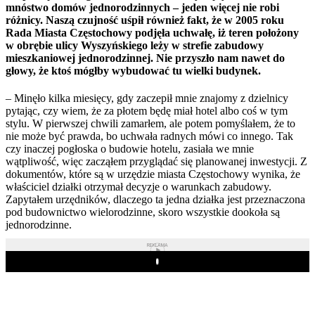
mnóstwo domów jednorodzinnych – jeden więcej nie robi
różnicy. Naszą czujność uśpił również fakt, że w 2005 roku
Rada Miasta Częstochowy podjęła uchwałę, iż teren położony
w obrębie ulicy Wyszyńskiego leży w strefie zabudowy
mieszkaniowej jednorodzinnej. Nie przyszło nam nawet do
głowy, że ktoś mógłby wybudować tu wielki budynek.
– Minęło kilka miesięcy, gdy zaczepił mnie znajomy z dzielnicy
pytając, czy wiem, że za płotem będę miał hotel albo coś w tym
stylu. W pierwszej chwili zamarłem, ale potem pomyślałem, że to
nie może być prawda, bo uchwała radnych mówi co innego. Tak
czy inaczej pogłoska o budowie hotelu, zasiała we mnie
wątpliwość, więc zacząłem przyglądać się planowanej inwestycji. Z
dokumentów, które są w urzędzie miasta Częstochowy wynika, że
właściciel działki otrzymał decyzje o warunkach zabudowy.
Zapytałem urzędników, dlaczego ta jedna działka jest przeznaczona
pod budownictwo wielorodzinne, skoro wszystkie dookoła są
jednorodzinne.
REKLAMA
Play