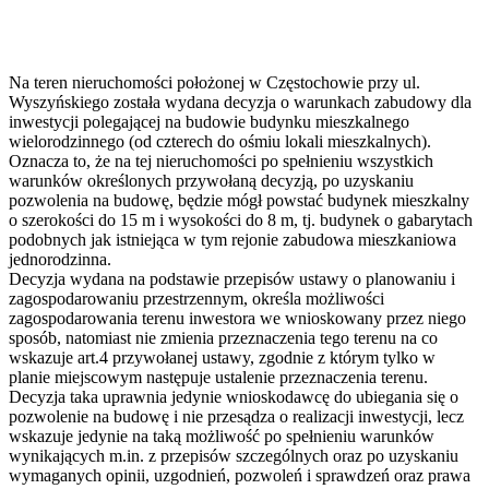
Na teren nieruchomości położonej w Częstochowie przy ul.
Wyszyńskiego została wydana decyzja o warunkach zabudowy dla
inwestycji polegającej na budowie budynku mieszkalnego
wielorodzinnego (od czterech do ośmiu lokali mieszkalnych).
Oznacza to, że na tej nieruchomości po spełnieniu wszystkich
warunków określonych przywołaną decyzją, po uzyskaniu
pozwolenia na budowę, będzie mógł powstać budynek mieszkalny
o szerokości do 15 m i wysokości do 8 m, tj. budynek o gabarytach
podobnych jak istniejąca w tym rejonie zabudowa mieszkaniowa
jednorodzinna.
Decyzja wydana na podstawie przepisów ustawy o planowaniu i
zagospodarowaniu przestrzennym, określa możliwości
zagospodarowania terenu inwestora we wnioskowany przez niego
sposób, natomiast nie zmienia przeznaczenia tego terenu na co
wskazuje art.4 przywołanej ustawy, zgodnie z którym tylko w
planie miejscowym następuje ustalenie przeznaczenia terenu.
Decyzja taka uprawnia jedynie wnioskodawcę do ubiegania się o
pozwolenie na budowę i nie przesądza o realizacji inwestycji, lecz
wskazuje jedynie na taką możliwość po spełnieniu warunków
wynikających m.in. z przepisów szczególnych oraz po uzyskaniu
wymaganych opinii, uzgodnień, pozwoleń i sprawdzeń oraz prawa