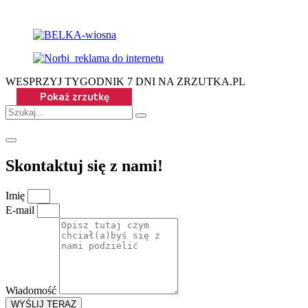
WESPRZYJ TYGODNIK 7 DNI NA ZRZUTKA.PL
Skontaktuj się z nami!
Imię
E-mail
Wiadomość
WYŚLIJ TERAZ