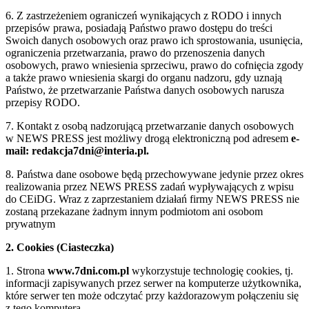
6. Z zastrzeżeniem ograniczeń wynikających z RODO i innych
przepisów prawa, posiadają Państwo prawo dostępu do treści
Swoich danych osobowych oraz prawo ich sprostowania, usunięcia,
ograniczenia przetwarzania, prawo do przenoszenia danych
osobowych, prawo wniesienia sprzeciwu, prawo do cofnięcia zgody
a także prawo wniesienia skargi do organu nadzoru, gdy uznają
Państwo, że przetwarzanie Państwa danych osobowych narusza
przepisy RODO.
7. Kontakt z osobą nadzorującą przetwarzanie danych osobowych
w NEWS PRESS jest możliwy drogą elektroniczną pod adresem
e-
mail: redakcja7dni@interia.pl.
8. Państwa dane osobowe będą przechowywane jedynie przez okres
realizowania przez NEWS PRESS zadań wypływających z wpisu
do CEiDG. Wraz z zaprzestaniem działań firmy NEWS PRESS nie
zostaną przekazane żadnym innym podmiotom ani osobom
prywatnym
2. Cookies (Ciasteczka)
1. Strona
www.7dni.com.pl
wykorzystuje technologię cookies, tj.
informacji zapisywanych przez serwer na komputerze użytkownika,
które serwer ten może odczytać przy każdorazowym połączeniu się
z tego komputera.