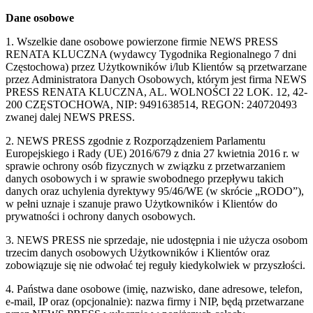
Dane osobowe
1. Wszelkie dane osobowe powierzone firmie NEWS PRESS
RENATA KLUCZNA (wydawcy Tygodnika Regionalnego 7 dni
Częstochowa) przez Użytkowników i/lub Klientów są przetwarzane
przez Administratora Danych Osobowych, którym jest firma NEWS
PRESS RENATA KLUCZNA, AL. WOLNOŚCI 22 LOK. 12, 42-
200 CZĘSTOCHOWA, NIP: 9491638514, REGON: 240720493
zwanej dalej NEWS PRESS.
2. NEWS PRESS zgodnie z Rozporządzeniem Parlamentu
Europejskiego i Rady (UE) 2016/679 z dnia 27 kwietnia 2016 r. w
sprawie ochrony osób fizycznych w związku z przetwarzaniem
danych osobowych i w sprawie swobodnego przepływu takich
danych oraz uchylenia dyrektywy 95/46/WE (w skrócie „RODO”),
w pełni uznaje i szanuje prawo Użytkowników i Klientów do
prywatności i ochrony danych osobowych.
3. NEWS PRESS nie sprzedaje, nie udostępnia i nie użycza osobom
trzecim danych osobowych Użytkowników i Klientów oraz
zobowiązuje się nie odwołać tej reguły kiedykolwiek w przyszłości.
4. Państwa dane osobowe (imię, nazwisko, dane adresowe, telefon,
e-mail, IP oraz (opcjonalnie): nazwa firmy i NIP, będą przetwarzane