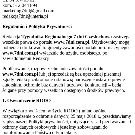
kom. 512 044 894
marketing7dni@gmail.com
redakcja7dni@interia.pl
Regulamin i Polityka Prywatności
Redakcja
Tygodnika Regionalnego 7 dni Częstochowa
zastrzega
wszelkie prawa do portalu
www.7dni.com.pl
. Użytkownicy mogą
pobierać i drukować fragmenty zawartości portalu informacyjnego
www.7dni.com.pl
wyłącznie do użytku osobistego, po
zawiadomieniu Redakcji.
Publikowanie, rozpowszechnianie zawartości portalu
www.7dni.com.pl
lub jej sprzedaż są bez uprzedniej pisemnej
zgody redakcji zabronione i stanowią naruszenie ustaw o prawie
autorskim, ochronie baz danych i uczciwej konkurencji – będą
ścigane przy pomocy wszelkich dostępnych środków prawnych.
1. Oświadczenie RODO
W związku z wejściem w życie RODO (unijne ogólne
rozporządzenie o ochronie danych) 25 maja 2018 r., przedstawiamy
zapisy naszej Polityki prywatności, dotyczące zasad przetwarzania i
ochrony danych osobowych i jesteśmy zobowiązani do
poinformowania Państwa o tym fakcie.