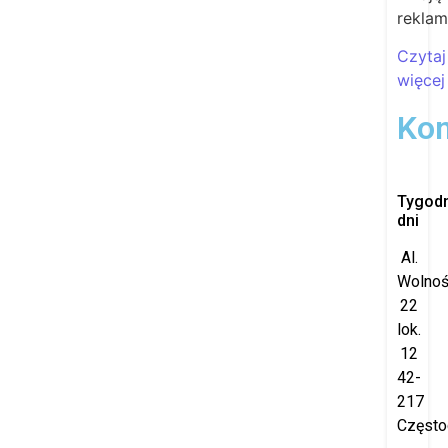
rekla
Czytaj
więcej
Kon
Tygod
dni
Al.
Wolnoś
22
lok.
12
42-
217
Częst