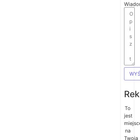
Wiado
WYŚ
Rek
To
jest
miejsc
na
Twoją