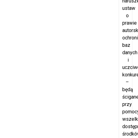
narusz
ustaw
o
prawie
autorsk
ochron
baz
danych
i
uczciw
konkure
–
będą
ścigan
przy
pomoc
wszelk
dostęp
środk