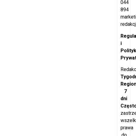
044
894
market
redakcj
Regul
i
Polity
Prywat
Redakc
Tygod
Regio
7
dni
Częst
zastrz
wszelk
prawa
do