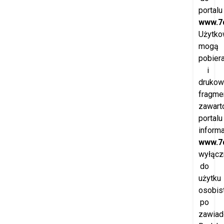
portalu
www.7d
Użytko
mogą
pobier
i
drukow
fragme
zawart
portalu
inform
www.7d
wyłącz
do
użytku
osobis
po
zawiad