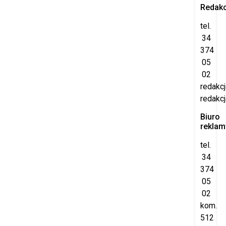
Redakc
tel.
34
374
05
02
redakc
redakcj
Biuro
reklam
tel.
34
374
05
02
kom.
512