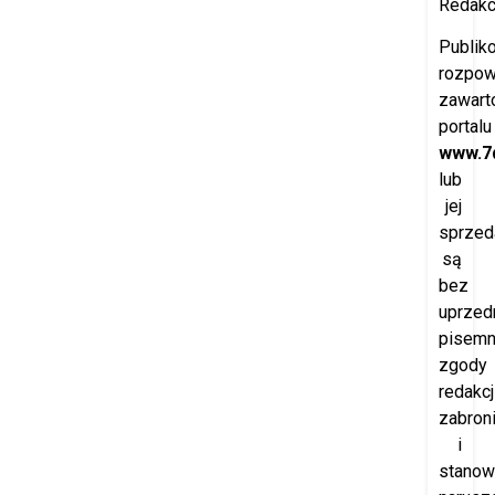
Redakcj
Publik
rozpow
zawart
portalu
www.7d
lub
jej
sprzed
są
bez
uprzedn
pisemn
zgody
redakcj
zabron
i
stanow