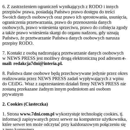
6. Z zastrzeżeniem ograniczeń wynikających z RODO i innych
przepisów prawa, posiadają Państwo prawo dostępu do treści
Swoich danych osobowych oraz prawo ich sprostowania, usunięcia,
ograniczenia przetwarzania, prawo do przenoszenia danych
osobowych, prawo wniesienia sprzeciwu, prawo do cofnięcia zgody
a także prawo wniesienia skargi do organu nadzoru, gdy uznają
Państwo, że przetwarzanie Państwa danych osobowych narusza
przepisy RODO.
7. Kontakt z osobą nadzorującą przetwarzanie danych osobowych
w NEWS PRESS jest możliwy drogą elektroniczną pod adresem
e-
mail: redakcja7dni@interia.pl.
8. Państwa dane osobowe będą przechowywane jedynie przez okres
realizowania przez NEWS PRESS zadań wypływających z wpisu
do CEiDG. Wraz z zaprzestaniem działań firmy NEWS PRESS nie
zostaną przekazane żadnym innym podmiotom ani osobom
prywatnym
2. Cookies (Ciasteczka)
1. Strona
www.7dni.com.pl
wykorzystuje technologię cookies, tj.
informacji zapisywanych przez serwer na komputerze użytkownika,
które serwer ten może odczytać przy każdorazowym połączeniu się
z tego komputera.