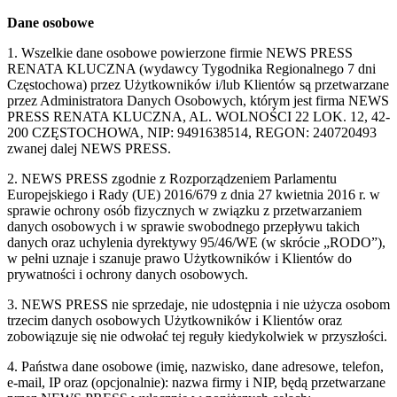
Dane osobowe
1. Wszelkie dane osobowe powierzone firmie NEWS PRESS
RENATA KLUCZNA (wydawcy Tygodnika Regionalnego 7 dni
Częstochowa) przez Użytkowników i/lub Klientów są przetwarzane
przez Administratora Danych Osobowych, którym jest firma NEWS
PRESS RENATA KLUCZNA, AL. WOLNOŚCI 22 LOK. 12, 42-
200 CZĘSTOCHOWA, NIP: 9491638514, REGON: 240720493
zwanej dalej NEWS PRESS.
2. NEWS PRESS zgodnie z Rozporządzeniem Parlamentu
Europejskiego i Rady (UE) 2016/679 z dnia 27 kwietnia 2016 r. w
sprawie ochrony osób fizycznych w związku z przetwarzaniem
danych osobowych i w sprawie swobodnego przepływu takich
danych oraz uchylenia dyrektywy 95/46/WE (w skrócie „RODO”),
w pełni uznaje i szanuje prawo Użytkowników i Klientów do
prywatności i ochrony danych osobowych.
3. NEWS PRESS nie sprzedaje, nie udostępnia i nie użycza osobom
trzecim danych osobowych Użytkowników i Klientów oraz
zobowiązuje się nie odwołać tej reguły kiedykolwiek w przyszłości.
4. Państwa dane osobowe (imię, nazwisko, dane adresowe, telefon,
e-mail, IP oraz (opcjonalnie): nazwa firmy i NIP, będą przetwarzane