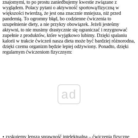
znajomymi, to po prostu zaniedbujemy kwestie związane z
wyglądem. Polacy pytani o aktywność sportową/fizyczną w
większości twierdzą, że jest ona znacznie mniejsza, niż przed
pandemią. To ogromny błąd, bo codzienne ćwiczenia to
uzupełnienie diety, a nie przykry obowiązek. Jeżeli jesteśmy
aktywni, to nie musimy drastycznie się ograniczać i rezygnować
zupełnie z produktów, które wyjątkowo lubimy. Dzięki spalaniu
kalorii w trakcie ćwiczeń nasza dieta może być bardziej różnorodna,
dzięki czemu organizm będzie lepiej odżywiony. Ponadto, dzięki
regularnym ćwiczeniom fizycznym:
ad
• zyskujemy lepszą sprawność intelektualną – ćwiczenia fizyczne