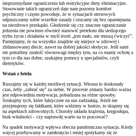
nieprzemyślane ograniczenia lub restrykcyjne diety eliminacyjne.
Stosowanie takich ograniczeń daje nam pozorny komfort
psychiczny i często powoduje, że w sytuacjach stresowych
odpuszczamy sobie wszelkie zasady i rzucamy się bez opamiętania
na niezdrowe przekąski. Głodzenie się czy znaczne ograniczanie
jedzenia nie powinno również stanowić pretekstu dla siedzącego
trybu życia i działania w myśl teorii „jem mało, nie muszą ćwiczyć”.
Pamiętajmy, że na wszystko znajdzie się miejsce w zdrowej i
zbilansowanej diecie, nawet na dobrej jakości słodycze. Jeśli sami
nie potrafimy znaleźć równowagi między tym, na co mamy ochotę a
tym co dla nas dobre, szukajmy pomocy u specjalistów, czyli
dietetyków.
Wstań z fotela
Ruszajmy się w każdej możliwej sytuacji. Wiosna to doskonały
czas, żeby „zabrać się” za siebie. W procesie zmiany bardzo ważna
jest odpowiednia motywacja, pobudzana na różne sposoby.
Szukajmy tych, które faktycznie na nas zadziałają. Jeżeli nie
przejmujemy się fałdkami, które widzimy w lustrze, to skupmy się
na aspektach zdrowotnych. Choroby układu krążenia, kręgosłupa,
brak witalności – czy naprawdę warto na to pracować?
Na spadek motywacji wpływa obecna pandemiczna sytuacja. Kiedy
więcej przebywamy w zamknięciu i mniej spotykamy się ze