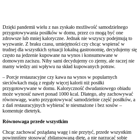
Dzięki pandemii wielu z nas zyskało możliwość samodzielnego
przygotowywania posiłków w domu, przez co mogą być one
zdrowsze lub mniej kaloryczne. Jednak nie wszyscy podejmują to
wyzwanie. Z braku czasu, umiejętności czy chcąc wspierać w
trudnej dla wszystkich sytuacji lokalną gastronomię, decydujemy się
często na jedzenie kupowane na wynos i konsumowane w
domowym zaciszu. Niby sami decydujemy co zjemy, ale raczej nie
mamy wiedzy ani wpływu na skład kupowanych potraw.
– Porcje restauracyjne czy kawa na wynos w popularnych
sieciówkach mają z reguły więcej kalorii niż posiłki
przygotowywane w domu. Kaloryczność dwudaniowego obiadu
może wynosić nawet ponad 1000 kcal. Dlatego, aby zachowywać
równowagę, warto przygotowywać samodzielnie część posiłków, a
z dań restauracyjnych wybierać te niesmażone i bez sosów –
komentuje dietetyk.
Równowaga przede wszystkim
Chcąc zachować pożądaną wagę i nie przytyć, przede wszystkim
powinniśmy stosować zbilansowaną dietę, a nie narzucać sobie