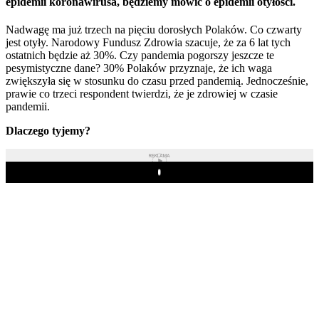
epidemii koronawirusa, będziemy mówić o epidemii otyłości.
Nadwagę ma już trzech na pięciu dorosłych Polaków. Co czwarty
jest otyły. Narodowy Fundusz Zdrowia szacuje, że za 6 lat tych
ostatnich będzie aż 30%. Czy pandemia pogorszy jeszcze te
pesymistyczne dane? 30% Polaków przyznaje, że ich waga
zwiększyła się w stosunku do czasu przed pandemią. Jednocześnie,
prawie co trzeci respondent twierdzi, że je zdrowiej w czasie
pandemii.
Dlaczego tyjemy?
REKLAMA
Play