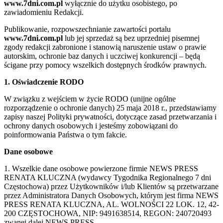
www.7dni.com.pl
wyłącznie do użytku osobistego, po
zawiadomieniu Redakcji.
Publikowanie, rozpowszechnianie zawartości portalu
www.7dni.com.pl
lub jej sprzedaż są bez uprzedniej pisemnej
zgody redakcji zabronione i stanowią naruszenie ustaw o prawie
autorskim, ochronie baz danych i uczciwej konkurencji – będą
ścigane przy pomocy wszelkich dostępnych środków prawnych.
1. Oświadczenie RODO
W związku z wejściem w życie RODO (unijne ogólne
rozporządzenie o ochronie danych) 25 maja 2018 r., przedstawiamy
zapisy naszej Polityki prywatności, dotyczące zasad przetwarzania i
ochrony danych osobowych i jesteśmy zobowiązani do
poinformowania Państwa o tym fakcie.
Dane osobowe
1. Wszelkie dane osobowe powierzone firmie NEWS PRESS
RENATA KLUCZNA (wydawcy Tygodnika Regionalnego 7 dni
Częstochowa) przez Użytkowników i/lub Klientów są przetwarzane
przez Administratora Danych Osobowych, którym jest firma NEWS
PRESS RENATA KLUCZNA, AL. WOLNOŚCI 22 LOK. 12, 42-
200 CZĘSTOCHOWA, NIP: 9491638514, REGON: 240720493
zwanej dalej NEWS PRESS.