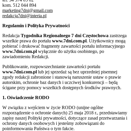
kom. 512 044 894
marketing7dni@gmail.com
redakcja7dni@interia.pl
Regulamin i Polityka Prywatności
Redakcja
Tygodnika Regionalnego 7 dni Częstochowa
zastrzega
wszelkie prawa do portalu
www.7dni.com.pl
. Użytkownicy mogą
pobierać i drukować fragmenty zawartości portalu informacyjnego
www.7dni.com.pl
wyłącznie do użytku osobistego, po
zawiadomieniu Redakcji.
Publikowanie, rozpowszechnianie zawartości portalu
www.7dni.com.pl
lub jej sprzedaż są bez uprzedniej pisemnej
zgody redakcji zabronione i stanowią naruszenie ustaw o prawie
autorskim, ochronie baz danych i uczciwej konkurencji – będą
ścigane przy pomocy wszelkich dostępnych środków prawnych.
1. Oświadczenie RODO
W związku z wejściem w życie RODO (unijne ogólne
rozporządzenie o ochronie danych) 25 maja 2018 r., przedstawiamy
zapisy naszej Polityki prywatności, dotyczące zasad przetwarzania i
ochrony danych osobowych i jesteśmy zobowiązani do
poinformowania Państwa o tym fakcie.