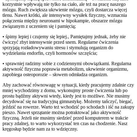
korzystnie wpływają nie tylko na ciało, ale też na pracę naszego
mózgu. Ruch zwiększa ukrwienie mózgu, czyli dostarcza więcej
tlenu. Nawet krótki, ale intensywny wysiłek fizyczny, wzmacnia
połączenia między neuronami w hipokampie, obszarze mózgu
związanym z uczeniem się i pamięcią;
• śpimy lepiej i czujemy się lepiej., Pamiętajmy jednak, żeby nie
ćwiczyć zbyt intensywnie przed snem. Regularne ćwiczenia
sprzyjają rozładowywaniu stresu i stymulują organizm do
wydzielania endorfin, czyli hormonów szczęścia;
• sprawniej radzimy sobie z codziennymi obowiązkami. Regularna
aktywność fizyczna poprawia metabolizm, ukrwienie organizmu,
zapobiega osteoporozie – słowem odmładza organizm.
Aby zachować równowagę w sytuacji, kiedy pracujemy zdalnie czy
mniej wychodzimy z domu, wykonujmy proste ćwiczenia lub po
prostu bądźmy aktywni wtedy, kiedy jest to możliwe. Nie musimy
decydować się na tradycyjną gimnastykę. Możemy tańczyć, biegać,
jeździć na rowerze. Warto też wchodzić po schodach i iść na zakupy
pieszo. Nawet sprzątanie można potraktować jako aktywność
fizyczną. Jeżeli nie musimy siedzieć przed komputerem w trakcie
pracy zdalnej, to warto wykorzystać ten czas na chodzenie. Nasz
kręgosłup będzie nam za to wdzięczny.