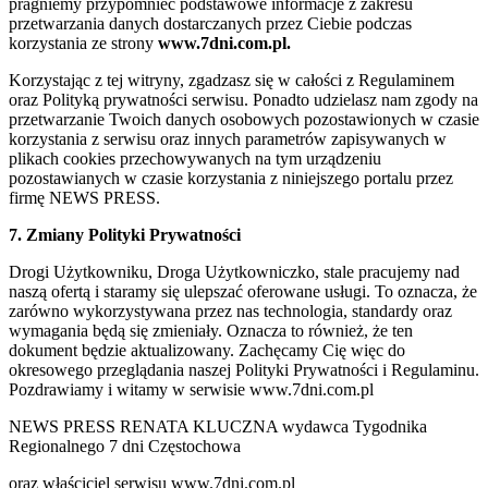
pragniemy przypomnieć podstawowe informacje z zakresu
przetwarzania danych dostarczanych przez Ciebie podczas
korzystania ze strony
www.7dni.com.pl.
Korzystając z tej witryny, zgadzasz się w całości z Regulaminem
oraz Polityką prywatności serwisu. Ponadto udzielasz nam zgody na
przetwarzanie Twoich danych osobowych pozostawionych w czasie
korzystania z serwisu oraz innych parametrów zapisywanych w
plikach cookies przechowywanych na tym urządzeniu
pozostawianych w czasie korzystania z niniejszego portalu przez
firmę NEWS PRESS.
7. Zmiany Polityki Prywatności
Drogi Użytkowniku, Droga Użytkowniczko, stale pracujemy nad
naszą ofertą i staramy się ulepszać oferowane usługi. To oznacza, że
zarówno wykorzystywana przez nas technologia, standardy oraz
wymagania będą się zmieniały. Oznacza to również, że ten
dokument będzie aktualizowany. Zachęcamy Cię więc do
okresowego przeglądania naszej Polityki Prywatności i Regulaminu.
Pozdrawiamy i witamy w serwisie www.7dni.com.pl
NEWS PRESS RENATA KLUCZNA wydawca Tygodnika
Regionalnego 7 dni Częstochowa
oraz właściciel serwisu www.7dni.com.pl