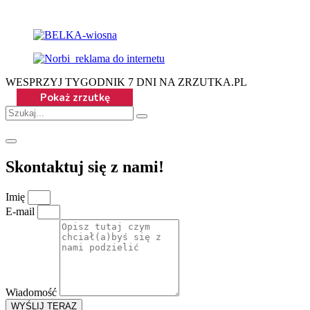
WESPRZYJ TYGODNIK 7 DNI NA ZRZUTKA.PL
Skontaktuj się z nami!
Imię
E-mail
Wiadomość
WYŚLIJ TERAZ