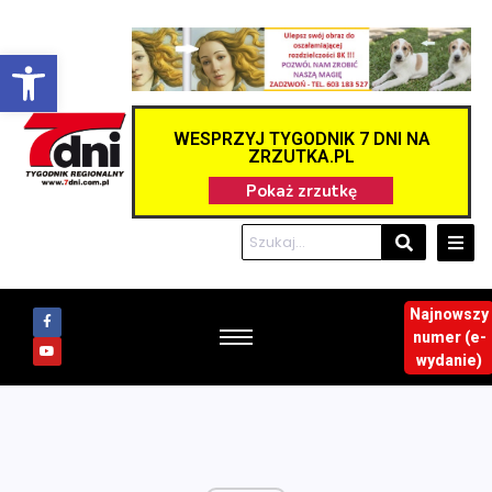
Otwórz pasek narzędzi
WESPRZYJ TYGODNIK 7 DNI NA
ZRZUTKA.PL
Najnowszy
numer (e-
wydanie)