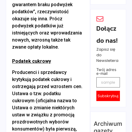
gwarantem braku podwyżek
podatków”, rzeczywistość
okazuje się inna. Prócz
podwyżek podatków już
Dołącz
istniejących oraz wprowadzania
do nas!
nowych, wzrosną także tak
zwane opłaty lokalne.
Zapisz się
do
Newsletera
Podatek cukrowy
Twój adres
Producenci i sprzedawcy
e-mail
krytykują podatek cukrowy i
ostrzegają przed wzrostem cen.
Ustawa o tzw. podatku
Subskrybuj
cukrowym (oficjalna nazwa to
Ustawa o zmianie niektórych
ustaw w związku z promocją
prozdrowotnych wyborów
Archiwum
konsumentów) była pierwszą,
gazety