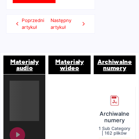
Poprzedni
Następny
artykuł
artykuł
Materiały
Materiały
Archiwalne
audio
wideo
numery
Archiwalne
numery
1 Sub Category
|
162 plików