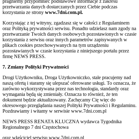
pragniemy przypomnieć podstawowe informacje z zakresu
przetwarzania danych dostarczanych przez Ciebie podczas
korzystania ze strony
www.7dni.com.pl.
Korzystając z tej witryny, zgadzasz się w całości z Regulaminem
oraz Polityką prywatności serwisu. Ponadto udzielasz nam zgody na
przetwarzanie Twoich danych osobowych pozostawionych w czasie
korzystania z serwisu oraz innych parametrów zapisywanych w
plikach cookies przechowywanych na tym urządzeniu
pozostawianych w czasie korzystania z niniejszego portalu przez
firmę NEWS PRESS.
7. Zmiany Polityki Prywatności
Drogi Użytkowniku, Droga Użytkowniczko, stale pracujemy nad
naszą ofertą i staramy się ulepszać oferowane usługi. To oznacza, że
zarówno wykorzystywana przez nas technologia, standardy oraz
wymagania będą się zmieniały. Oznacza to również, że ten
dokument będzie aktualizowany. Zachęcamy Cię więc do
okresowego przeglądania naszej Polityki Prywatności i Regulaminu.
Pozdrawiamy i witamy w serwisie www.7dni.com.pl
NEWS PRESS RENATA KLUCZNA wydawca Tygodnika
Regionalnego 7 dni Częstochowa
oraz właściciel serwisu www.7dni.com.pl