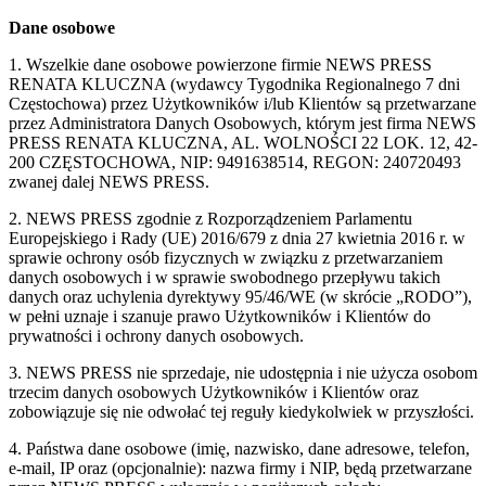
Dane osobowe
1. Wszelkie dane osobowe powierzone firmie NEWS PRESS
RENATA KLUCZNA (wydawcy Tygodnika Regionalnego 7 dni
Częstochowa) przez Użytkowników i/lub Klientów są przetwarzane
przez Administratora Danych Osobowych, którym jest firma NEWS
PRESS RENATA KLUCZNA, AL. WOLNOŚCI 22 LOK. 12, 42-
200 CZĘSTOCHOWA, NIP: 9491638514, REGON: 240720493
zwanej dalej NEWS PRESS.
2. NEWS PRESS zgodnie z Rozporządzeniem Parlamentu
Europejskiego i Rady (UE) 2016/679 z dnia 27 kwietnia 2016 r. w
sprawie ochrony osób fizycznych w związku z przetwarzaniem
danych osobowych i w sprawie swobodnego przepływu takich
danych oraz uchylenia dyrektywy 95/46/WE (w skrócie „RODO”),
w pełni uznaje i szanuje prawo Użytkowników i Klientów do
prywatności i ochrony danych osobowych.
3. NEWS PRESS nie sprzedaje, nie udostępnia i nie użycza osobom
trzecim danych osobowych Użytkowników i Klientów oraz
zobowiązuje się nie odwołać tej reguły kiedykolwiek w przyszłości.
4. Państwa dane osobowe (imię, nazwisko, dane adresowe, telefon,
e-mail, IP oraz (opcjonalnie): nazwa firmy i NIP, będą przetwarzane