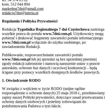
kom. 512 044 894
marketing7dni@gmail.com
redakcja7dni@interia.pl
Regulamin i Polityka Prywatności
Redakcja
Tygodnika Regionalnego 7 dni Częstochowa
zastrzega
wszelkie prawa do portalu
www.7dni.com.pl
. Użytkownicy mogą
pobierać i drukować fragmenty zawartości portalu informacyjnego
www.7dni.com.pl
wyłącznie do użytku osobistego, po
zawiadomieniu Redakcji.
Publikowanie, rozpowszechnianie zawartości portalu
www.7dni.com.pl
lub jej sprzedaż są bez uprzedniej pisemnej
zgody redakcji zabronione i stanowią naruszenie ustaw o prawie
autorskim, ochronie baz danych i uczciwej konkurencji – będą
ścigane przy pomocy wszelkich dostępnych środków prawnych.
1. Oświadczenie RODO
W związku z wejściem w życie RODO (unijne ogólne
rozporządzenie o ochronie danych) 25 maja 2018 r., przedstawiamy
zapisy naszej Polityki prywatności, dotyczące zasad przetwarzania i
ochrony danych osobowych i jesteśmy zobowiązani do
poinformowania Państwa o tym fakcie.