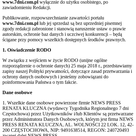
www.7dni.com.pl
wyłącznie do użytku osobistego, po
zawiadomieniu Redakcji.
Publikowanie, rozpowszechnianie zawartości portalu
www.7dni.com.pl
lub jej sprzedaż są bez uprzedniej pisemnej
zgody redakcji zabronione i stanowią naruszenie ustaw o prawie
autorskim, ochronie baz danych i uczciwej konkurencji – będą
ścigane przy pomocy wszelkich dostępnych środków prawnych.
1. Oświadczenie RODO
W związku z wejściem w życie RODO (unijne ogólne
rozporządzenie o ochronie danych) 25 maja 2018 r., przedstawiamy
zapisy naszej Polityki prywatności, dotyczące zasad przetwarzania i
ochrony danych osobowych i jesteśmy zobowiązani do
poinformowania Państwa o tym fakcie.
Dane osobowe
1. Wszelkie dane osobowe powierzone firmie NEWS PRESS
RENATA KLUCZNA (wydawcy Tygodnika Regionalnego 7 dni
Częstochowa) przez Użytkowników i/lub Klientów są przetwarzane
przez Administratora Danych Osobowych, którym jest firma NEWS
PRESS RENATA KLUCZNA, AL. WOLNOŚCI 22 LOK. 12, 42-
200 CZĘSTOCHOWA, NIP: 9491638514, REGON: 240720493
zwanej dalej NEWS PRESS.