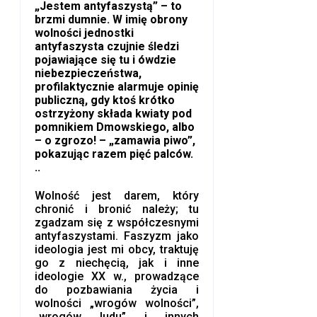
„Jestem antyfaszystą” – to
brzmi dumnie. W imię obrony
wolności jednostki
antyfaszysta czujnie śledzi
pojawiające się tu i ówdzie
niebezpieczeństwa,
profilaktycznie alarmuje opinię
publiczną, gdy ktoś krótko
ostrzyżony składa kwiaty pod
pomnikiem Dmowskiego, albo
– o zgrozo! – „zamawia piwo”,
pokazując razem pięć palców.
..
Wolność jest darem, który
chronić i bronić należy; tu
zgadzam się z współczesnymi
antyfaszystami. Faszyzm jako
ideologia jest mi obcy, traktuję
go z niechęcią, jak i inne
ideologie XX w., prowadzące
do pozbawiania życia i
wolności „wrogów wolności”,
„wrogów ludu” i innych