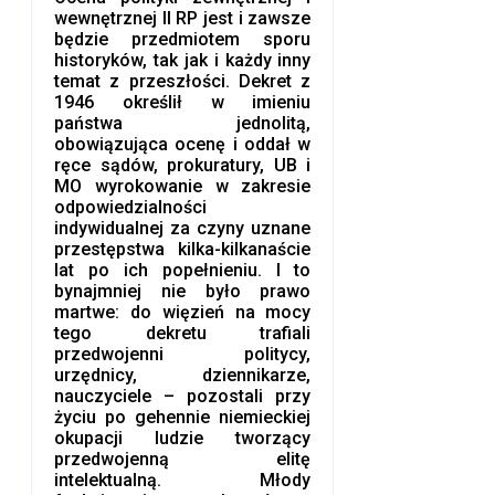
wewnętrznej II RP jest i zawsze
będzie przedmiotem sporu
historyków, tak jak i każdy inny
temat z przeszłości. Dekret z
1946 określił w imieniu
państwa jednolitą,
obowiązująca ocenę i oddał w
ręce sądów, prokuratury, UB i
MO wyrokowanie w zakresie
odpowiedzialności
indywidualnej za czyny uznane
przestępstwa kilka-kilkanaście
lat po ich popełnieniu. I to
bynajmniej nie było prawo
martwe: do więzień na mocy
tego dekretu trafiali
przedwojenni politycy,
urzędnicy, dziennikarze,
nauczyciele – pozostali przy
życiu po gehennie niemieckiej
okupacji ludzie tworzący
przedwojenną elitę
intelektualną. Młody