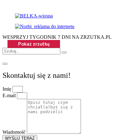
WESPRZYJ TYGODNIK 7 DNI NA ZRZUTKA.PL
Skontaktuj się z nami!
Imię
E-mail
Wiadomość
WYŚLIJ TERAZ