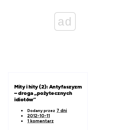
ad
Mity i hity (2): Antyfaszyzm
– droga „pożytecznych
idiotów”
7 dni
Dodany przez
2012-10-11
1 komentarz