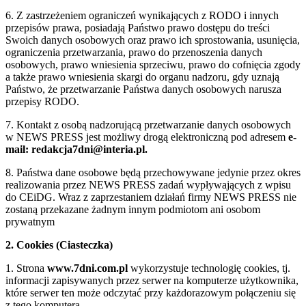
6. Z zastrzeżeniem ograniczeń wynikających z RODO i innych
przepisów prawa, posiadają Państwo prawo dostępu do treści
Swoich danych osobowych oraz prawo ich sprostowania, usunięcia,
ograniczenia przetwarzania, prawo do przenoszenia danych
osobowych, prawo wniesienia sprzeciwu, prawo do cofnięcia zgody
a także prawo wniesienia skargi do organu nadzoru, gdy uznają
Państwo, że przetwarzanie Państwa danych osobowych narusza
przepisy RODO.
7. Kontakt z osobą nadzorującą przetwarzanie danych osobowych
w NEWS PRESS jest możliwy drogą elektroniczną pod adresem
e-
mail: redakcja7dni@interia.pl.
8. Państwa dane osobowe będą przechowywane jedynie przez okres
realizowania przez NEWS PRESS zadań wypływających z wpisu
do CEiDG. Wraz z zaprzestaniem działań firmy NEWS PRESS nie
zostaną przekazane żadnym innym podmiotom ani osobom
prywatnym
2. Cookies (Ciasteczka)
1. Strona
www.7dni.com.pl
wykorzystuje technologię cookies, tj.
informacji zapisywanych przez serwer na komputerze użytkownika,
które serwer ten może odczytać przy każdorazowym połączeniu się
z tego komputera.