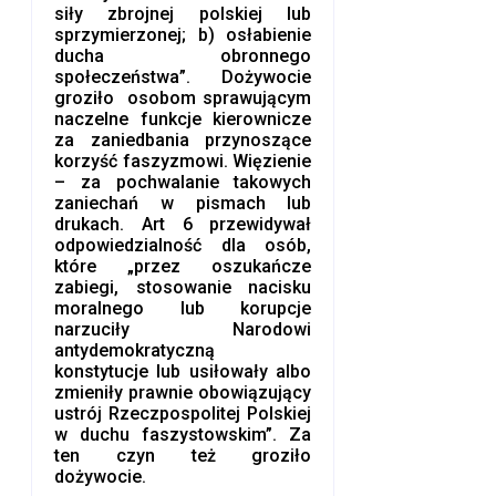
siły zbrojnej polskiej lub
sprzymierzonej; b) osłabienie
ducha obronnego
społeczeństwa”. Dożywocie
groziło osobom sprawującym
naczelne funkcje kierownicze
za zaniedbania przynoszące
korzyść faszyzmowi. Więzienie
– za pochwalanie takowych
zaniechań w pismach lub
drukach. Art 6 przewidywał
odpowiedzialność dla osób,
które „przez oszukańcze
zabiegi, stosowanie nacisku
moralnego lub korupcje
narzuciły Narodowi
antydemokratyczną
konstytucje lub usiłowały albo
zmieniły prawnie obowiązujący
ustrój Rzeczpospolitej Polskiej
w duchu faszystowskim”. Za
ten czyn też groziło
dożywocie.