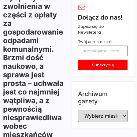
zwolnienia w
części z opłaty
Dołącz do nas!
za
Zapisz się do
gospodarowanie
Newsletera
odpadami
Twój adres e-mail
komunalnymi.
Brzmi dość
naukowo, a
Subskrybuj
sprawa jest
prosta – uchwała
jest co najmniej
Archiwum
wątpliwa, a z
gazety
pewnością
niesprawiedliwa
wobec
mieszkańców