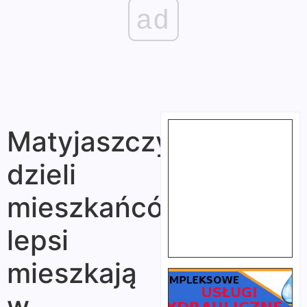
ad
Matyjaszczyk
dzieli
mieszkańców:
lepsi
mieszkają
w