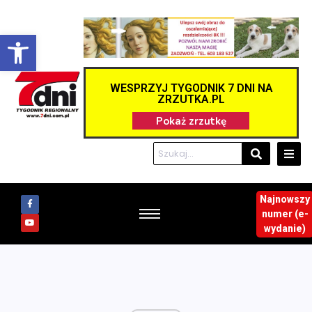
Otwórz pasek narzędzi
WESPRZYJ TYGODNIK 7 DNI NA
ZRZUTKA.PL
Najnowszy
numer (e-
wydanie)