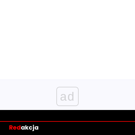
ad
Red
akcja