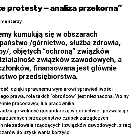
ze protesty – analiza przekorna”
omentarzy
emy kumulują się w obszarach
państwo /górnictwo, służba zdrowia,
żby/, objętych “ochroną” związków
działalność związków zawodowych, a
członków, finansowana jest głównie
stwo przedsiębiorstwa.
iwość, dzięki sprawnemu wymiarowi sprawiedliwości
ego prawa, rola takich “obrońców” jest nieznaczna. Wolny
iennie pracodawcę lub pracownika.
adzając wolność gospodarczą w górnictwie i pozwalając
narzucanych przez państwo czapek zarządczych
tan nie zadowala rządzących i związków zawodowych, z racji
szarów do uzyskiwania korzyści.