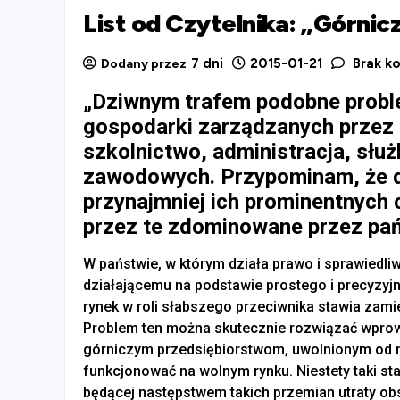
List od Czytelnika: „Górnic
7 dni
2015-01-21
Brak k
Dodany przez
„Dziwnym trafem podobne probl
gospodarki zarządzanych przez 
szkolnictwo, administracja, słu
zawodowych. Przypominam, że 
przynajmniej ich prominentnych 
przez te zdominowane przez pań
W państwie, w którym działa prawo i sprawiedl
działającemu na podstawie prostego i precyzyjn
rynek w roli słabszego przeciwnika stawia zam
Problem ten można skutecznie rozwiązać wprow
górniczym przedsiębiorstwom, uwolnionym od 
funkcjonować na wolnym rynku. Niestety taki s
będącej następstwem takich przemian utraty ob