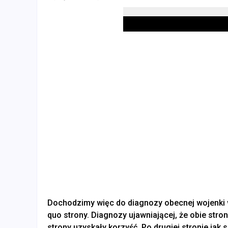
Dochodzimy więc do diagnozy obecnej wojenki 
quo strony. Diagnozy ujawniającej, że obie strony
strony uzyskały korzyść. Po drugiej stronie jak