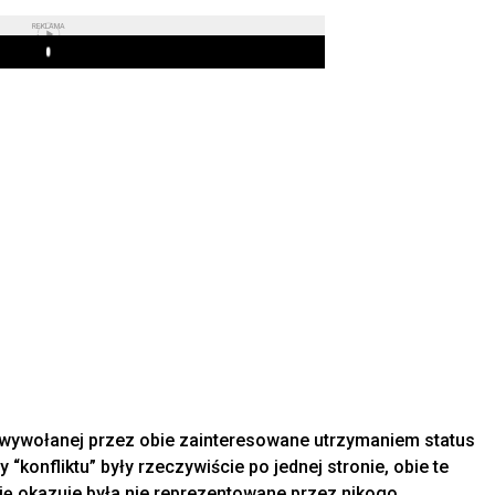
REKLAMA
Play
wywołanej przez obie zainteresowane utrzymaniem status
 “konfliktu” były rzeczywiście po jednej stronie, obie te
 się okazuje była nie reprezentowane przez nikogo