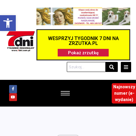
Otwórz pasek narzędzi
WESPRZYJ TYGODNIK 7 DNI NA
ZRZUTKA.PL
Najnowszy
numer (e-
wydanie)