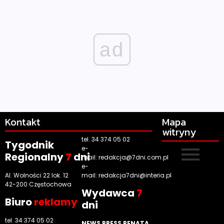
ad
Kontakt
Mapa
witryny
tel. 34 374 05 02
Tygodnik
e-
Regionalny
7
dni
mail:
redakcja@7dni.com.pl
e-
Al. Wolności 22 lok. 12
mail:
redakcja7dni@interia.pl
42-200 Częstochowa
Wyd
awca
7
Biuro
reklamy
dni
tel. 34 374 05 02
NEWS PRESS RENATA