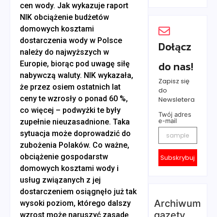
cen wody. Jak wykazuje raport
NIK obciążenie budżetów
domowych kosztami
dostarczenia wody w Polsce
Dołącz
należy do najwyższych w
do nas!
Europie, biorąc pod uwagę siłę
nabywczą waluty. NIK wykazała,
Zapisz się
że przez osiem ostatnich lat
do
ceny te wzrosły o ponad 60 %,
Newsletera
co więcej – podwyżki te były
Twój adres
e-mail
zupełnie nieuzasadnione. Taka
sytuacja może doprowadzić do
zubożenia Polaków. Co ważne,
obciążenie gospodarstw
Subskrybuj
domowych kosztami wody i
usług związanych z jej
dostarczeniem osiągnęło już tak
Archiwum
wysoki poziom, którego dalszy
gazety
wzrost może naruszyć zasadę