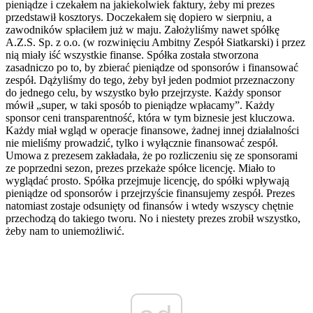
pieniądze i czekałem na jakiekolwiek faktury, żeby mi prezes
przedstawił kosztorys. Doczekałem się dopiero w sierpniu, a
zawodników spłaciłem już w maju. Założyliśmy nawet spółkę
A.Z.S. Sp. z o.o. (w rozwinięciu Ambitny Zespół Siatkarski) i przez
nią miały iść wszystkie finanse. Spółka została stworzona
zasadniczo po to, by zbierać pieniądze od sponsorów i finansować
zespół. Dążyliśmy do tego, żeby był jeden podmiot przeznaczony
do jednego celu, by wszystko było przejrzyste. Każdy sponsor
mówił „super, w taki sposób to pieniądze wpłacamy”. Każdy
sponsor ceni transparentność, która w tym biznesie jest kluczowa.
Każdy miał wgląd w operacje finansowe, żadnej innej działalności
nie mieliśmy prowadzić, tylko i wyłącznie finansować zespół.
Umowa z prezesem zakładała, że po rozliczeniu się ze sponsorami
ze poprzedni sezon, prezes przekaże spółce licencję. Miało to
wyglądać prosto. Spółka przejmuje licencję, do spółki wpływają
pieniądze od sponsorów i przejrzyście finansujemy zespół. Prezes
natomiast zostaje odsunięty od finansów i wtedy wszyscy chętnie
przechodzą do takiego tworu. No i niestety prezes zrobił wszystko,
żeby nam to uniemożliwić.