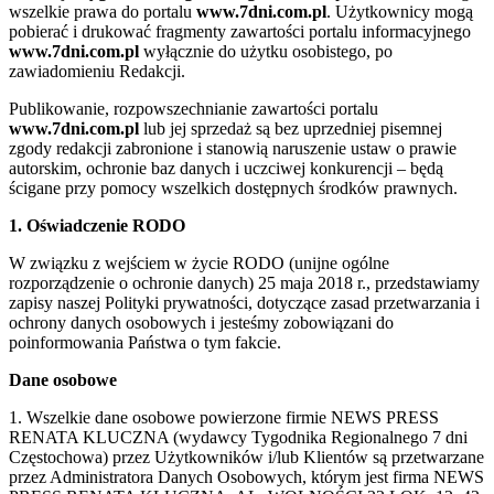
wszelkie prawa do portalu
www.7dni.com.pl
. Użytkownicy mogą
pobierać i drukować fragmenty zawartości portalu informacyjnego
www.7dni.com.pl
wyłącznie do użytku osobistego, po
zawiadomieniu Redakcji.
Publikowanie, rozpowszechnianie zawartości portalu
www.7dni.com.pl
lub jej sprzedaż są bez uprzedniej pisemnej
zgody redakcji zabronione i stanowią naruszenie ustaw o prawie
autorskim, ochronie baz danych i uczciwej konkurencji – będą
ścigane przy pomocy wszelkich dostępnych środków prawnych.
1. Oświadczenie RODO
W związku z wejściem w życie RODO (unijne ogólne
rozporządzenie o ochronie danych) 25 maja 2018 r., przedstawiamy
zapisy naszej Polityki prywatności, dotyczące zasad przetwarzania i
ochrony danych osobowych i jesteśmy zobowiązani do
poinformowania Państwa o tym fakcie.
Dane osobowe
1. Wszelkie dane osobowe powierzone firmie NEWS PRESS
RENATA KLUCZNA (wydawcy Tygodnika Regionalnego 7 dni
Częstochowa) przez Użytkowników i/lub Klientów są przetwarzane
przez Administratora Danych Osobowych, którym jest firma NEWS