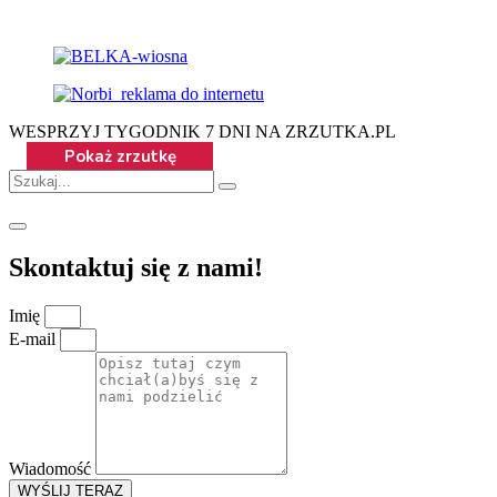
WESPRZYJ TYGODNIK 7 DNI NA ZRZUTKA.PL
Skontaktuj się z nami!
Imię
E-mail
Wiadomość
WYŚLIJ TERAZ