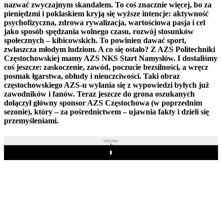
nazwać zwyczajnym skandalem. To coś znacznie więcej, bo za
pieniędzmi i poklaskiem kryją się wyższe intencje: aktywność
psychofizyczna, zdrowa rywalizacja, wartościowa pasja i cel
jako sposób spędzania wolnego czasu, rozwój stosunków
społecznych – kibicowskich. To powinien dawać sport,
zwłaszcza młodym ludziom. A co się ostało? Z AZS Politechniki
Częstochowskiej mamy AZS NKS Start Namysłów. I dostaliśmy
coś jeszcze: zaskoczenie, zawód, poczucie bezsilności, a wręcz
posmak łgarstwa, obłudy i nieuczciwości. Taki obraz
częstochowskiego AZS-u wyłania się z wypowiedzi byłych już
zawodników i fanów. Teraz jeszcze do grona oszukanych
dołączył główny sponsor AZS Częstochowa (w poprzednim
sezonie), który – za pośrednictwem – ujawnia fakty i dzieli się
przemyśleniami.
REKLAMA
Play