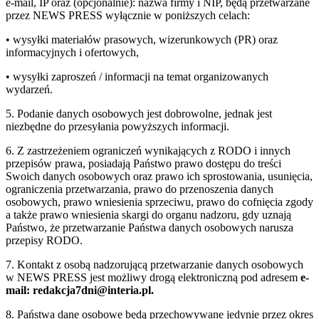
e-mail, IP oraz (opcjonalnie): nazwa firmy i NIP, będą przetwarzane
przez NEWS PRESS wyłącznie w poniższych celach:
• wysyłki materiałów prasowych, wizerunkowych (PR) oraz
informacyjnych i ofertowych,
• wysyłki zaproszeń / informacji na temat organizowanych
wydarzeń.
5. Podanie danych osobowych jest dobrowolne, jednak jest
niezbędne do przesyłania powyższych informacji.
6. Z zastrzeżeniem ograniczeń wynikających z RODO i innych
przepisów prawa, posiadają Państwo prawo dostępu do treści
Swoich danych osobowych oraz prawo ich sprostowania, usunięcia,
ograniczenia przetwarzania, prawo do przenoszenia danych
osobowych, prawo wniesienia sprzeciwu, prawo do cofnięcia zgody
a także prawo wniesienia skargi do organu nadzoru, gdy uznają
Państwo, że przetwarzanie Państwa danych osobowych narusza
przepisy RODO.
7. Kontakt z osobą nadzorującą przetwarzanie danych osobowych
w NEWS PRESS jest możliwy drogą elektroniczną pod adresem
e-
mail: redakcja7dni@interia.pl.
8. Państwa dane osobowe będą przechowywane jedynie przez okres