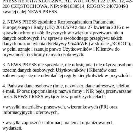
PRESS RENATA KLUCZNA, AL. WOLNOŚCI 22 LOK. 12, 42-
200 CZĘSTOCHOWA, NIP: 9491638514, REGON: 240720493
zwanej dalej NEWS PRESS.
2. NEWS PRESS zgodnie z Rozporządzeniem Parlamentu
Europejskiego i Rady (UE) 2016/679 z dnia 27 kwietnia 2016 r. w
sprawie ochrony osób fizycznych w związku z przetwarzaniem
danych osobowych i w sprawie swobodnego przepływu takich
danych oraz uchylenia dyrektywy 95/46/WE (w skrócie „RODO”),
w pełni uznaje i szanuje prawo Użytkowników i Klientów do
prywatności i ochrony danych osobowych.
3. NEWS PRESS nie sprzedaje, nie udostępnia i nie użycza osobom
trzecim danych osobowych Użytkowników i Klientów oraz
zobowiązuje się nie odwołać tej reguły kiedykolwiek w przyszłości.
4. Państwa dane osobowe (imię, nazwisko, dane adresowe, telefon,
e-mail, IP oraz (opcjonalnie): nazwa firmy i NIP, będą przetwarzane
przez NEWS PRESS wyłącznie w poniższych celach:
• wysyłki materiałów prasowych, wizerunkowych (PR) oraz
informacyjnych i ofertowych,
• wysyłki zaproszeń / informacji na temat organizowanych
wydarzeń.