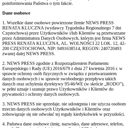
poinformowania Państwa o tym fakcie.
Dane osobowe
1. Wszelkie dane osobowe powierzone firmie NEWS PRESS
RENATA KLUCZNA (wydawcy Tygodnika Regionalnego 7 dni
Częstochowa) przez Użytkowników i/lub Klientów są przetwarzane
przez Administratora Danych Osobowych, którym jest firma NEWS
PRESS RENATA KLUCZNA, AL. WOLNOŚCI 22 LOK. 12, 42-
200 CZĘSTOCHOWA, NIP: 9491638514, REGON: 240720493
zwanej dalej NEWS PRESS.
2. NEWS PRESS zgodnie z Rozporządzeniem Parlamentu
Europejskiego i Rady (UE) 2016/679 z dnia 27 kwietnia 2016 r. w
sprawie ochrony osób fizycznych w związku z przetwarzaniem
danych osobowych i w sprawie swobodnego przepływu takich
danych oraz uchylenia dyrektywy 95/46/WE (w skrócie „RODO”),
w pełni uznaje i szanuje prawo Użytkowników i Klientów do
prywatności i ochrony danych osobowych.
3. NEWS PRESS nie sprzedaje, nie udostępnia i nie użycza osobom
trzecim danych osobowych Użytkowników i Klientów oraz
zobowiązuje się nie odwołać tej reguły kiedykolwiek w przyszłości.
4. Państwa dane osobowe (imię, nazwisko, dane adresowe, telefon,