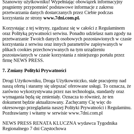
Szanowny użytkowniku! Wypełniając obowiązek informacyjny
pragniemy przypomnieć podstawowe informacje z zakresu
przetwarzania danych dostarczanych przez Ciebie podczas
korzystania ze strony
www.7dni.com.pl.
Korzystając z tej witryny, zgadzasz się w całości z Regulaminem
oraz Polityką prywatności serwisu. Ponadto udzielasz nam zgody na
przetwarzanie Twoich danych osobowych pozostawionych w czasie
korzystania z serwisu oraz innych parametrów zapisywanych w
plikach cookies przechowywanych na tym urządzeniu
pozostawianych w czasie korzystania z niniejszego portalu przez
firmę NEWS PRESS.
7. Zmiany Polityki Prywatności
Drogi Użytkowniku, Droga Użytkowniczko, stale pracujemy nad
naszą ofertą i staramy się ulepszać oferowane usługi. To oznacza, że
zarówno wykorzystywana przez nas technologia, standardy oraz
wymagania będą się zmieniały. Oznacza to również, że ten
dokument będzie aktualizowany. Zachęcamy Cię więc do
okresowego przeglądania naszej Polityki Prywatności i Regulaminu.
Pozdrawiamy i witamy w serwisie www.7dni.com.pl
NEWS PRESS RENATA KLUCZNA wydawca Tygodnika
Regionalnego 7 dni Częstochowa