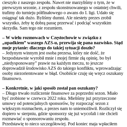
cieszyło z naszego zespołu. Nawet nie marzyliśmy o tym, że w
pierwszym sezonie, z zespołu skonstruowanego w ostatniej chwili,
trafimy do turnieju półfinałowego o awans do I. ligi. Udało się
osiągnąć tak dużo. Byliśmy dumni. Ale niestety prezes zrobił
wszystko, żeby tę dobrą passę przerwać i podciąć wszystkim
skrzydła. Sam tego nie rozumiem.
– W wielu rozmowach w Częstochowie w związku z
„upadkiem” waszego AZS-u, przewija się pana nazwisko. Stąd
moje pytanie: dlaczego do takiej sytuacji doszło?
– Jedynym winnym jest osoba prezesa, który nie dość, że
bezpodstawnie wyrobił mnie i mojej firmie złą opinię, bo był
„niedysponowany” prawie na każdym meczu, to jeszcze
doprowadził środowisko AZS do takiego konfliktu, wprowadzając
osoby niezorientowane w błąd. Osobiście czuję się wręcz oszukany
finansowo.
– Konkretnie, w jaki sposób został pan oszukany?
– Długo trwało rozliczenie finansowe za poprzedni sezon. Miało
być zrobione w czerwcu 2022 roku. Mieliśmy już przyrzeczone
umowy od potencjalnych sponsorów, by rozpocząć sezon z
większym rozmachem, a prezes nam to uniemożliwił. Rozliczył się
dopiero w sierpniu, gdzie sponsorzy się już wycofali i nie chcieli
rozmawiać o sponsorowaniu zespołu.
Przedstawię to nieco szczegółowiej. Pod koniec maja wpłaciłem