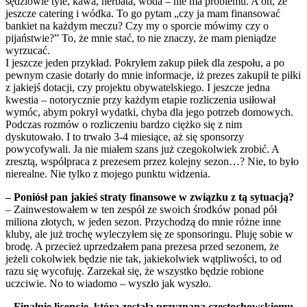
sędziowie tyle, kawa, herbata, woda – nie ma problemu. A on, że
jeszcze catering i wódka. To go pytam „czy ja mam finansować
bankiet na każdym meczu? Czy my o sporcie mówimy czy o
pijaństwie?” To, że mnie stać, to nie znaczy, że mam pieniądze
wyrzucać.
I jeszcze jeden przykład. Pokryłem zakup piłek dla zespołu, a po
pewnym czasie dotarły do mnie informacje, iż prezes zakupił te piłki
z jakiejś dotacji, czy projektu obywatelskiego. I jeszcze jedna
kwestia – notorycznie przy każdym etapie rozliczenia usiłował
wymóc, abym pokrył wydatki, chyba dla jego potrzeb domowych.
Podczas rozmów o rozliczeniu bardzo ciężko się z nim
dyskutowało. I to trwało 3-4 miesiące, aż się sponsorzy
powycofywali. Ja nie miałem szans już czegokolwiek zrobić. A
zresztą, współpraca z prezesem przez kolejny sezon…? Nie, to było
nierealne. Nie tylko z mojego punktu widzenia.
– Poniósł pan jakieś straty finansowe w związku z tą sytuacją?
– Zainwestowałem w ten zespół ze swoich środków ponad pół
miliona złotych, w jeden sezon. Przychodzą do mnie różne inne
kluby, ale już trochę wyleczyłem się ze sponsoringu. Pluję sobie w
brodę. A przecież uprzedzałem pana prezesa przed sezonem, że
jeżeli cokolwiek będzie nie tak, jakiekolwiek wątpliwości, to od
razu się wycofuję. Zarzekał się, że wszystko będzie robione
uczciwie. No to wiadomo – wyszło jak wyszło.
– Finalnie licencję, która została przyznana częstochowskiemu