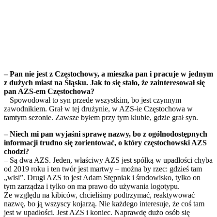
– Pan nie jest z Częstochowy, a mieszka pan i pracuje w jednym
z dużych miast na Śląsku. Jak to się stało, że zainteresował się
pan AZS-em Częstochowa?
– Spowodował to syn przede wszystkim, bo jest czynnym
zawodnikiem. Grał w tej drużynie, w AZS-ie Częstochowa w
tamtym sezonie. Zawsze byłem przy tym klubie, gdzie grał syn.
– Niech mi pan wyjaśni sprawę nazwy, bo z ogólnodostępnych
informacji trudno się zorientować, o który częstochowski AZS
chodzi?
– Są dwa AZS. Jeden, właściwy AZS jest spółką w upadłości chyba
od 2019 roku i ten twór jest martwy – można by rzec: gdzieś tam
„wisi”. Drugi AZS to jest Adam Stępniak i środowisko, tylko on
tym zarządza i tylko on ma prawo do używania logotypu.
Ze względu na kibiców, chcieliśmy podtrzymać, reaktywować
nazwę, bo ją wszyscy kojarzą. Nie każdego interesuje, że coś tam
jest w upadłości. Jest AZS i koniec. Naprawdę dużo osób się