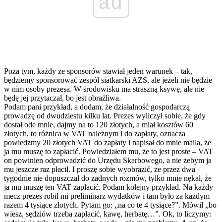
ad
Poza tym, każdy ze sponsorów stawiał jeden warunek – tak,
będziemy sponsorować zespół siatkarski AZS, ale jeżeli nie będzie
w nim osoby prezesa. W środowisku ma straszną ksywę, ale nie
będę jej przytaczał, bo jest obraźliwa.
Podam pani przykład, a dodam, że działalność gospodarczą
prowadzę od dwudziestu kilku lat. Prezes wyliczył sobie, że gdy
dostał ode mnie, dajmy na to 120 złotych, a miał kosztów 60
złotych, to różnica w VAT należnym i do zapłaty, oznacza
powiedzmy 20 złotych VAT do zapłaty i napisał do mnie maila, że
ja mu muszę to zapłacić. Powiedziałem mu, że to jest proste – VAT
on powinien odprowadzić do Urzędu Skarbowego, a nie żebym ja
mu jeszcze raz płacił. I proszę sobie wyobrazić, że przez dwa
tygodnie nie dopuszczał do żadnych rozmów, tylko mnie nękał, że
ja mu muszę ten VAT zapłacić. Podam kolejny przykład. Na każdy
mecz prezes robił mi preliminarz wydatków i tam było za każdym
razem 4 tysiące złotych. Pytam go: „na co te 4 tysiące?”. Mówił „bo
wiesz, sędziów trzeba zapłacić, kawę, herbatę…”. Ok, to liczymy: