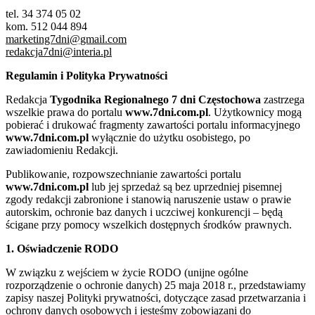
tel. 34 374 05 02
kom. 512 044 894
marketing7dni@gmail.com
redakcja7dni@interia.pl
Regulamin i Polityka Prywatności
Redakcja
Tygodnika Regionalnego 7 dni Częstochowa
zastrzega
wszelkie prawa do portalu
www.7dni.com.pl
. Użytkownicy mogą
pobierać i drukować fragmenty zawartości portalu informacyjnego
www.7dni.com.pl
wyłącznie do użytku osobistego, po
zawiadomieniu Redakcji.
Publikowanie, rozpowszechnianie zawartości portalu
www.7dni.com.pl
lub jej sprzedaż są bez uprzedniej pisemnej
zgody redakcji zabronione i stanowią naruszenie ustaw o prawie
autorskim, ochronie baz danych i uczciwej konkurencji – będą
ścigane przy pomocy wszelkich dostępnych środków prawnych.
1. Oświadczenie RODO
W związku z wejściem w życie RODO (unijne ogólne
rozporządzenie o ochronie danych) 25 maja 2018 r., przedstawiamy
zapisy naszej Polityki prywatności, dotyczące zasad przetwarzania i
ochrony danych osobowych i jesteśmy zobowiązani do