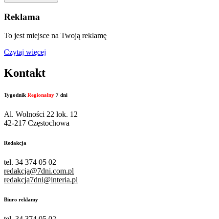
Reklama
To jest miejsce na Twoją reklamę
Czytaj więcej
Kontakt
Tygodnik
Regionalny
7 dni
Al. Wolności 22 lok. 12
42-217 Częstochowa
Redakcja
tel. 34 374 05 02
redakcja@7dni.com.pl
redakcja7dni@interia.pl
Biuro reklamy
tel. 34 374 05 02