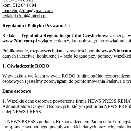
kom. 512 044 894
marketing7dni@gmail.com
redakcja7dni@interia.pl
Regulamin i Polityka Prywatności
Redakcja
Tygodnika Regionalnego 7 dni Częstochowa
zastrzega w
www.7dni.com.pl
wyłącznie do użytku osobistego, po zawiadomieni
Publikowanie, rozpowszechnianie zawartości portalu
www.7dni.com
danych i uczciwej konkurencji – będą ścigane przy pomocy wszelki
1. Oświadczenie RODO
W związku z wejściem w życie RODO (unijne ogólne rozporządzenie o
osobowych i jesteśmy zobowiązani do poinformowania Państwa o tym
Dane osobowe
1. Wszelkie dane osobowe powierzone firmie NEWS PRESS RENATA
Administratora Danych Osobowych, którym jest firma NEWS
dalej NEWS PRESS.
2. NEWS PRESS zgodnie z Rozporządzeniem Parlamentu Europejskie
i w sprawie swobodnego przepływu takich danych oraz uchylenia d