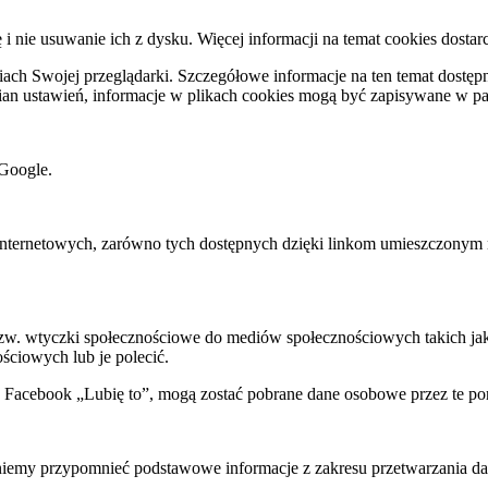
ę i nie usuwanie ich z dysku. Więcej informacji na temat cookies dostar
ch Swojej przeglądarki. Szczegółowe informacje na ten temat dostępne
mian ustawień, informacje w plikach cookies mogą być zapisywane w p
Google.
rnetowych, zarówno tych dostępnych dzięki linkom umieszczonym na na
 tzw. wtyczki społecznościowe do mediów społecznościowych takich j
ściowych lub je polecić.
k Facebook „Lubię to”, mogą zostać pobrane dane osobowe przez te po
my przypomnieć podstawowe informacje z zakresu przetwarzania dany