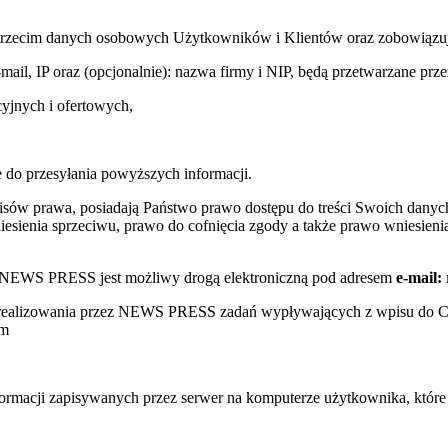
trzecim danych osobowych Użytkowników i Klientów oraz zobowiązuje s
e-mail, IP oraz (opcjonalnie): nazwa firmy i NIP, będą przetwarzane
yjnych i ofertowych,
 do przesyłania powyższych informacji.
sów prawa, posiadają Państwo prawo dostępu do treści Swoich danych
sienia sprzeciwu, prawo do cofnięcia zgody a także prawo wniesienia
w NEWS PRESS jest możliwy drogą elektroniczną pod adresem
e-mail:
s realizowania przez NEWS PRESS zadań wypływających z wpisu do 
ym
nformacji zapisywanych przez serwer na komputerze użytkownika, któr