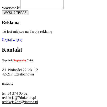
Wiadomość
WYŚLIJ TERAZ
Reklama
To jest miejsce na Twoją reklamę
Czytaj więcej
Kontakt
Tygodnik
Regionalny
7 dni
Al. Wolności 22 lok. 12
42-217 Częstochowa
Redakcja
tel. 34 374 05 02
redakcja@7dni.com.pl
redakcja7dni@interia.pl