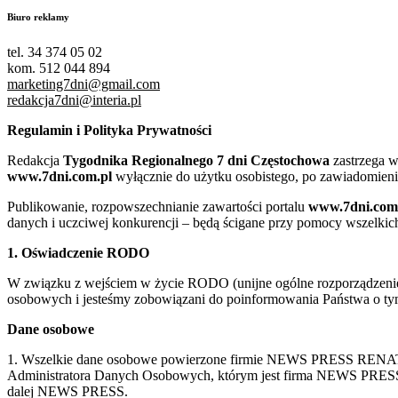
Biuro reklamy
tel. 34 374 05 02
kom. 512 044 894
marketing7dni@gmail.com
redakcja7dni@interia.pl
Regulamin i Polityka Prywatności
Redakcja
Tygodnika Regionalnego 7 dni Częstochowa
zastrzega w
www.7dni.com.pl
wyłącznie do użytku osobistego, po zawiadomieni
Publikowanie, rozpowszechnianie zawartości portalu
www.7dni.com
danych i uczciwej konkurencji – będą ścigane przy pomocy wszelki
1. Oświadczenie RODO
W związku z wejściem w życie RODO (unijne ogólne rozporządzenie o
osobowych i jesteśmy zobowiązani do poinformowania Państwa o tym
Dane osobowe
1. Wszelkie dane osobowe powierzone firmie NEWS PRESS RENATA
Administratora Danych Osobowych, którym jest firma NEWS
dalej NEWS PRESS.