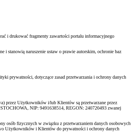
ać i drukować fragmenty zawartości portalu informacyjnego
one i stanowią naruszenie ustaw o prawie autorskim, ochronie baz
tyki prywatności, dotyczące zasad przetwarzania i ochrony danych
rzez Użytkowników i/lub Klientów są przetwarzane przez
ZĘSTOCHOWA, NIP: 9491638514, REGON: 240720493 zwanej
ony osób fizycznych w związku z przetwarzaniem danych osobowych
awo Użytkowników i Klientów do prywatności i ochrony danych