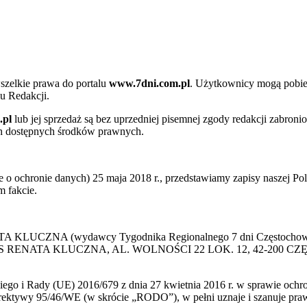
szelkie prawa do portalu
www.7dni.com.pl
. Użytkownicy mogą pobier
u Redakcji.
.pl
lub jej sprzedaż są bez uprzedniej pisemnej zgody redakcji zabroni
ch dostępnych środków prawnych.
 ochronie danych) 25 maja 2018 r., przedstawiamy zapisy naszej Poli
 fakcie.
 KLUCZNA (wydawcy Tygodnika Regionalnego 7 dni Częstochowa) p
 PRESS RENATA KLUCZNA, AL. WOLNOŚCI 22 LOK. 12, 42-200 C
go i Rady (UE) 2016/679 z dnia 27 kwietnia 2016 r. w sprawie ochr
yrektywy 95/46/WE (w skrócie „RODO”), w pełni uznaje i szanuje pr