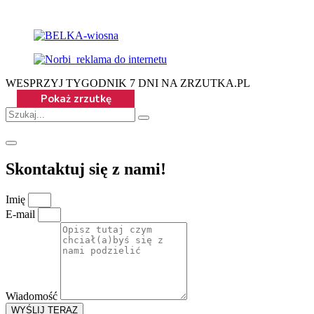
WESPRZYJ TYGODNIK 7 DNI NA ZRZUTKA.PL
Skontaktuj się z nami!
Imię
E-mail
Wiadomość
WYŚLIJ TERAZ