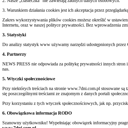
2. Nasze „ciasteczka” nie zawierają żadnych danych osobowych.
3. Warunkiem działania cookies jest ich akceptacja przez przeglądark
Zakres wykorzystywania plików cookies możesz określić w ustawienia
Internetu, oraz w naszej polityce prywatności. Bez wprowadzenia z
3. Statystyki
Do analizy statystyk www używamy narzędzi udostępnionych przez 
4. Partnerzy
NEWS PRESS nie odpowiada za politykę prywatności innych stron inte
nas.
5. Wtyczki społecznościowe
Przy niektórych treściach na stronie www.7dni.com.pl stosowane są
się poszczególnymi treściami ze znajomym z danych portali społeczno
Przy korzystaniu z tych wtyczek społecznościowych, jak np. przycis
6. Obowiązkowa informacja RODO
Szanowny użytkowniku! Wypełniając obowiązek informacyjny pragnie
www.7dni.com.pl.