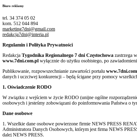
Biuro reklamy
tel. 34 374 05 02
kom. 512 044 894
marketing7dni@gmail.com
redakcja7dni@interia.pl
Regulamin i Polityka Prywatności
Redakcja
Tygodnika Regionalnego 7 dni Częstochowa
zastrzega w
www.7dni.com.pl
wyłącznie do użytku osobistego, po zawiadomieni
Publikowanie, rozpowszechnianie zawartości portalu
www.7dni.com
danych i uczciwej konkurencji – będą ścigane przy pomocy wszelki
1. Oświadczenie RODO
W związku z wejściem w życie RODO (unijne ogólne rozporządzenie o
osobowych i jesteśmy zobowiązani do poinformowania Państwa o tym
Dane osobowe
1. Wszelkie dane osobowe powierzone firmie NEWS PRESS RENATA
Administratora Danych Osobowych, którym jest firma NEWS
dalej NEWS PRESS.