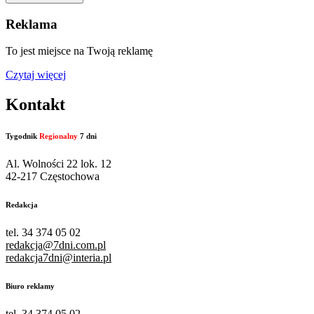
Reklama
To jest miejsce na Twoją reklamę
Czytaj więcej
Kontakt
Tygodnik
Regionalny
7 dni
Al. Wolności 22 lok. 12
42-217 Częstochowa
Redakcja
tel. 34 374 05 02
redakcja@7dni.com.pl
redakcja7dni@interia.pl
Biuro reklamy
tel. 34 374 05 02