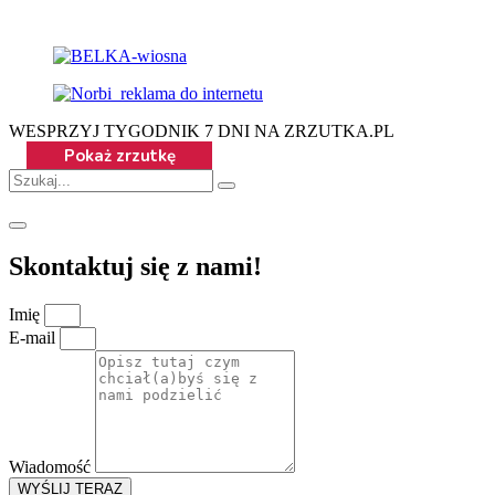
WESPRZYJ TYGODNIK 7 DNI NA ZRZUTKA.PL
Skontaktuj się z nami!
Imię
E-mail
Wiadomość
WYŚLIJ TERAZ