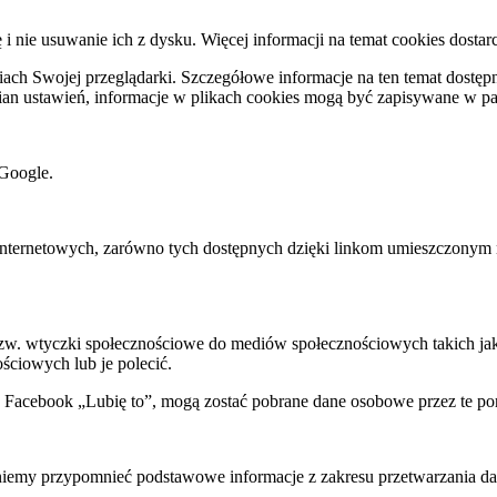
ę i nie usuwanie ich z dysku. Więcej informacji na temat cookies dostar
ch Swojej przeglądarki. Szczegółowe informacje na ten temat dostępne
mian ustawień, informacje w plikach cookies mogą być zapisywane w p
Google.
rnetowych, zarówno tych dostępnych dzięki linkom umieszczonym na na
 tzw. wtyczki społecznościowe do mediów społecznościowych takich j
ściowych lub je polecić.
k Facebook „Lubię to”, mogą zostać pobrane dane osobowe przez te po
my przypomnieć podstawowe informacje z zakresu przetwarzania dany