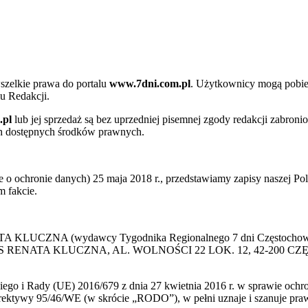
szelkie prawa do portalu
www.7dni.com.pl
. Użytkownicy mogą pobier
u Redakcji.
.pl
lub jej sprzedaż są bez uprzedniej pisemnej zgody redakcji zabroni
ch dostępnych środków prawnych.
 ochronie danych) 25 maja 2018 r., przedstawiamy zapisy naszej Poli
 fakcie.
 KLUCZNA (wydawcy Tygodnika Regionalnego 7 dni Częstochowa) p
 PRESS RENATA KLUCZNA, AL. WOLNOŚCI 22 LOK. 12, 42-200 C
go i Rady (UE) 2016/679 z dnia 27 kwietnia 2016 r. w sprawie ochr
yrektywy 95/46/WE (w skrócie „RODO”), w pełni uznaje i szanuje pr