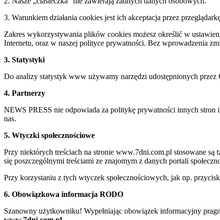
2. Nasze „ciasteczka” nie zawierają żadnych danych osobowych.
3. Warunkiem działania cookies jest ich akceptacja przez przeglądark
Zakres wykorzystywania plików cookies możesz określić w ustawienia
Internetu, oraz w naszej polityce prywatności. Bez wprowadzenia z
3. Statystyki
Do analizy statystyk www używamy narzędzi udostępnionych przez 
4. Partnerzy
NEWS PRESS nie odpowiada za politykę prywatności innych stron inte
nas.
5. Wtyczki społecznościowe
Przy niektórych treściach na stronie www.7dni.com.pl stosowane są
się poszczególnymi treściami ze znajomym z danych portali społeczno
Przy korzystaniu z tych wtyczek społecznościowych, jak np. przycis
6. Obowiązkowa informacja RODO
Szanowny użytkowniku! Wypełniając obowiązek informacyjny pragnie
www.7dni.com.pl.