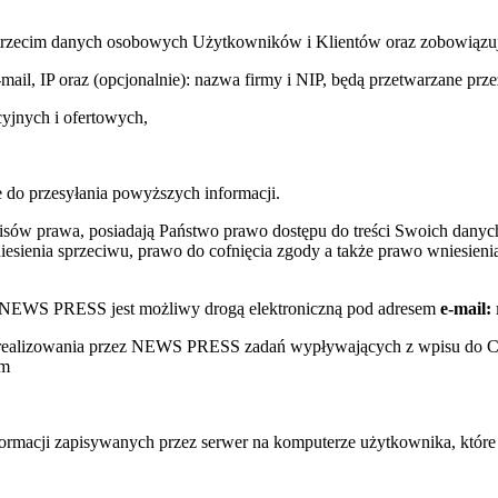
trzecim danych osobowych Użytkowników i Klientów oraz zobowiązuje s
e-mail, IP oraz (opcjonalnie): nazwa firmy i NIP, będą przetwarzane
yjnych i ofertowych,
 do przesyłania powyższych informacji.
sów prawa, posiadają Państwo prawo dostępu do treści Swoich danych
sienia sprzeciwu, prawo do cofnięcia zgody a także prawo wniesienia
w NEWS PRESS jest możliwy drogą elektroniczną pod adresem
e-mail:
s realizowania przez NEWS PRESS zadań wypływających z wpisu do 
ym
nformacji zapisywanych przez serwer na komputerze użytkownika, któr