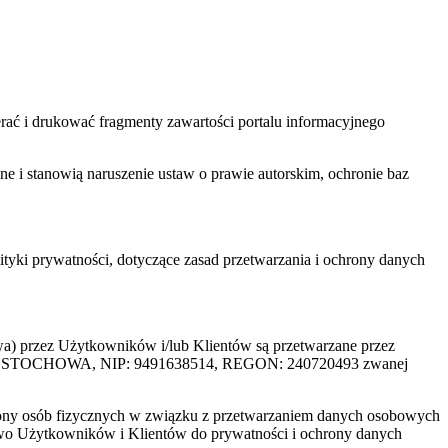
ać i drukować fragmenty zawartości portalu informacyjnego
one i stanowią naruszenie ustaw o prawie autorskim, ochronie baz
tyki prywatności, dotyczące zasad przetwarzania i ochrony danych
rzez Użytkowników i/lub Klientów są przetwarzane przez
ZĘSTOCHOWA, NIP: 9491638514, REGON: 240720493 zwanej
ony osób fizycznych w związku z przetwarzaniem danych osobowych
awo Użytkowników i Klientów do prywatności i ochrony danych