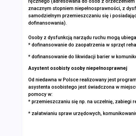
ręcznego (adresowana do osób z orzeczeniem o
znacznym stopniem niepełnosprawności, z dys
samodzielnym przemieszczaniu się i posiadając
dofinansowania).
Osoby z dysfunkcją narządu ruchu mogą ubiegać
* dofinansowanie do zaopatrzenia w sprzęt reha
* dofinansowanie do likwidacji barier w komunik
Asystent osobisty osoby niepełnosprawnej
Od niedawna w Polsce realizowany jest program
asystenta osobistego jest świadczona w miejsc
pomocy w:
* przemieszczaniu się np. na uczelnię, zabiegi r
* załatwianiu spraw urzędowych, komunikowaniu