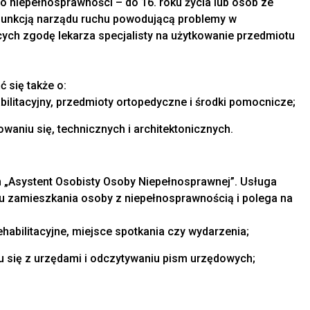
 niepełnosprawności – do 16. roku życia lub osób ze
funkcją narządu ruchu powodującą problemy w
ych zgodę lekarza specjalisty na użytkowanie przedmiotu
 się także o:
bilitacyjny, przedmioty ortopedyczne i środki pomocnicze;
owaniu się, technicznych i architektonicznych.
 „Asystent Osobisty Osoby Niepełnosprawnej”. Usługa
u zamieszkania osoby z niepełnosprawnością i polega na
ehabilitacyjne, miejsce spotkania czy wydarzenia;
 się z urzędami i odczytywaniu pism urzędowych;