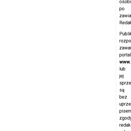
osobi
po
zawi
Redak
Publi
rozp
zawar
porta
www.
lub
jej
sprz
są
bez
uprze
pisem
zgod
redak