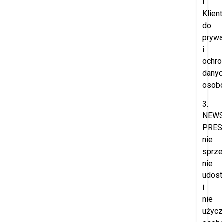
i
Klien
do
prywa
i
ochro
dany
osob
3.
NEW
PRES
nie
sprze
nie
udost
i
nie
użyc