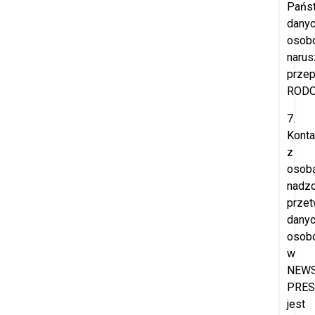
Pańs
dany
osob
narus
przep
RODO
7.
Konta
z
osob
nadzo
przet
dany
osob
w
NEW
PRES
jest