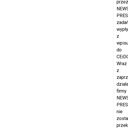
prze
NEW
PRES
zada
wypł
z
wpis
do
CEiDG
Wraz
z
zapr
dział
firmy
NEW
PRES
nie
zost
prze