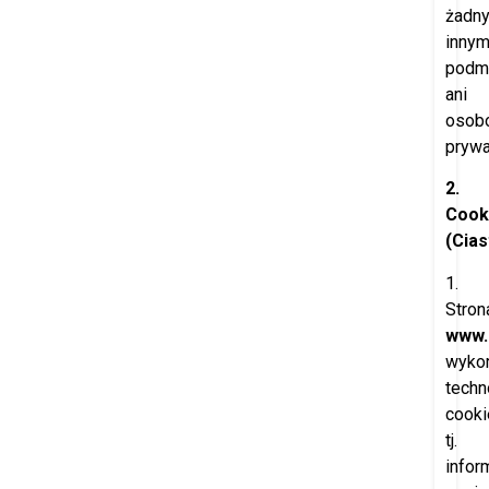
żadn
inny
podm
ani
osob
pryw
2.
Cook
(Cia
1.
Stron
www.
wykor
techn
cooki
tj.
infor