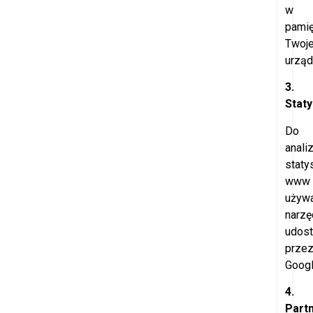
w
pamię
Twoj
urząd
3.
Staty
Do
anali
staty
www
używ
narzę
udost
prze
Googl
4.
Part