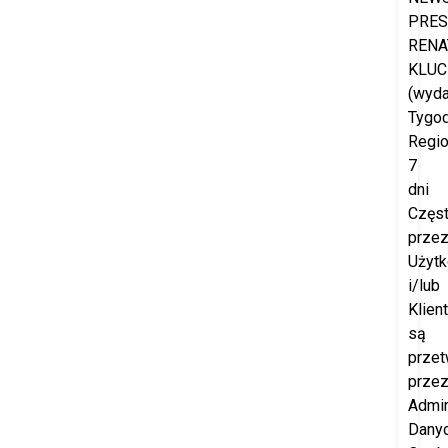
PRES
RENA
KLUC
(wyd
Tygod
Regio
7
dni
Częs
prze
Użyt
i/lub
Klien
są
przet
prze
Admin
Dany