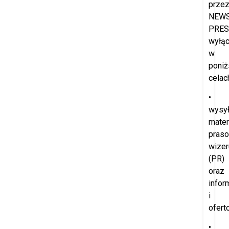
prze
NEW
PRES
wyłąc
w
poniż
celac
•
wysył
mater
praso
wize
(PR)
oraz
infor
i
ofert
•