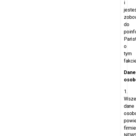
i
jeste
zobo
do
poinf
Pańs
o
tym
fakcie
Dane
osob
1.
Wsze
dane
osob
powi
firmie
NEW