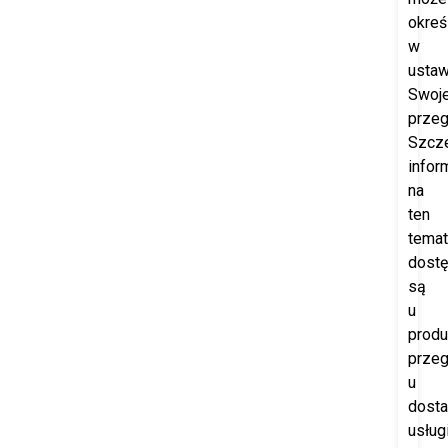
okreś
w
ustaw
Swoje
przeg
Szcz
infor
na
ten
temat
dost
są
u
produ
przeg
u
dost
usług