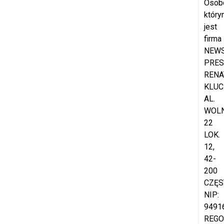
Osob
który
jest
firma
NEW
PRES
RENA
KLUC
AL.
WOL
22
LOK.
12,
42-
200
CZĘS
NIP:
9491
REGO