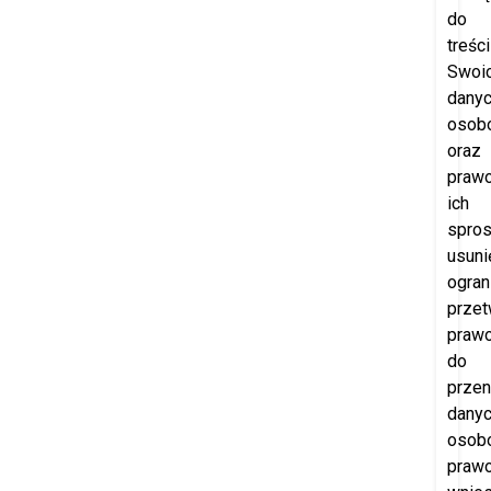
do
treści
Swoi
dany
osob
oraz
praw
ich
spros
usuni
ogran
przet
praw
do
przen
dany
osob
praw