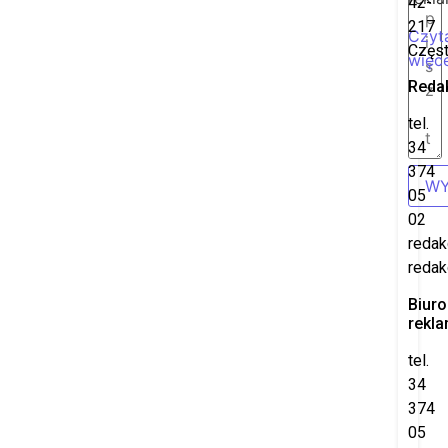
42-
217
Czyt
Częs
więce
Reda
tel.
34
374
WY
05
02
redak
redak
Biuro
rekl
tel.
34
374
05