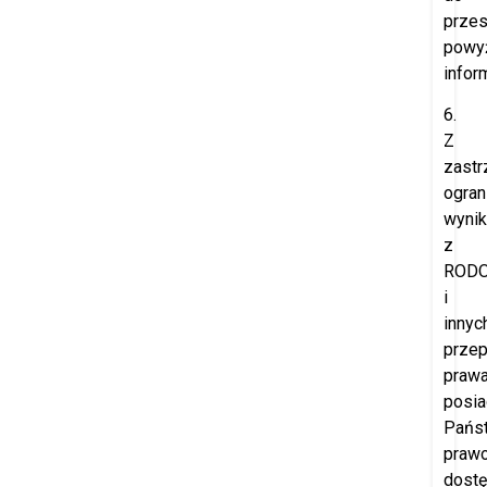
przes
powy
inform
6.
Z
zast
ogran
wynik
z
ROD
i
innyc
prze
prawa
posia
Pańs
praw
dost