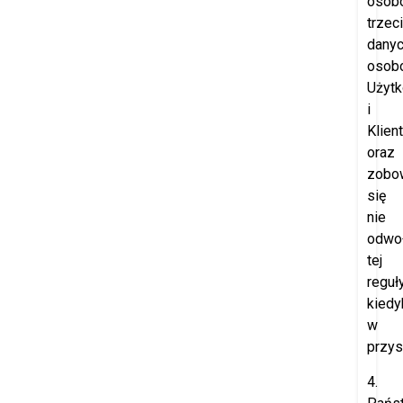
osob
trzec
dany
osob
Użyt
i
Klien
oraz
zobo
się
nie
odwo
tej
reguł
kiedy
w
przys
4.