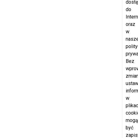
dost
do
Intern
oraz
w
nasze
polit
prywa
Bez
wpro
zmia
ustaw
infor
w
plika
cooki
mogą
być
zapi