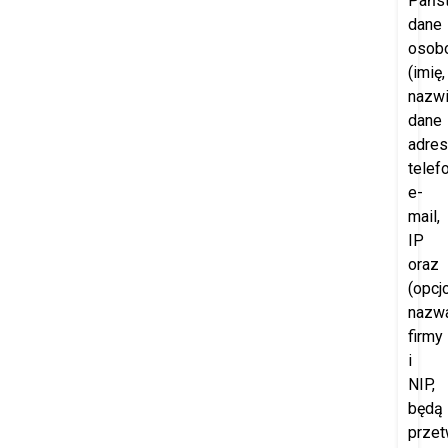
Pańs
dane
osob
(imię,
nazwi
dane
adre
telefo
e-
mail,
IP
oraz
(opcjo
nazw
firmy
i
NIP,
będą
przet