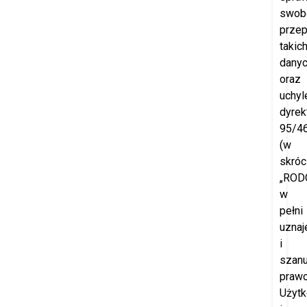
swob
prze
takic
dany
oraz
uchyl
dyrek
95/4
(w
skróc
„RODO
w
pełni
uznaj
i
szanu
praw
Użyt