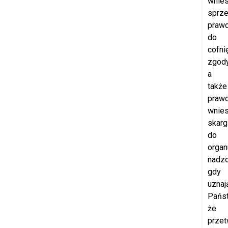
wnies
sprze
praw
do
cofni
zgod
a
także
praw
wnies
skarg
do
organ
nadzo
gdy
uznaj
Pańs
że
przet