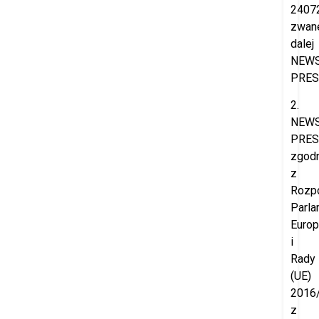
2407
zwan
dalej
NEW
PRES
2.
NEW
PRES
zgod
z
Rozp
Parla
Europ
i
Rady
(UE)
2016
z