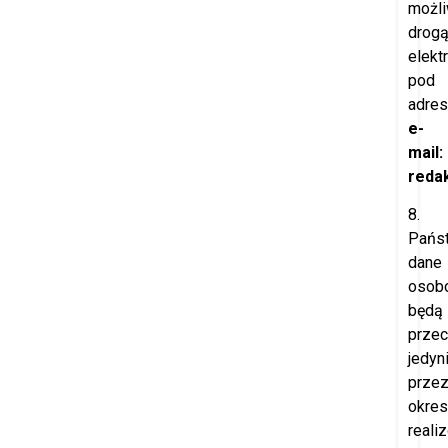
możl
drog
elekt
pod
adre
e-
mail:
redak
8.
Pańs
dane
osob
będą
prze
jedyn
prze
okres
reali