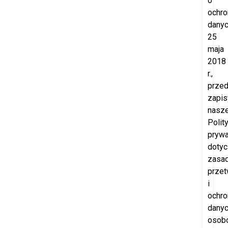
o
ochro
danyc
25
maja
2018
r.,
prze
zapis
nasze
Polity
prywa
doty
zasa
przet
i
ochro
dany
osob