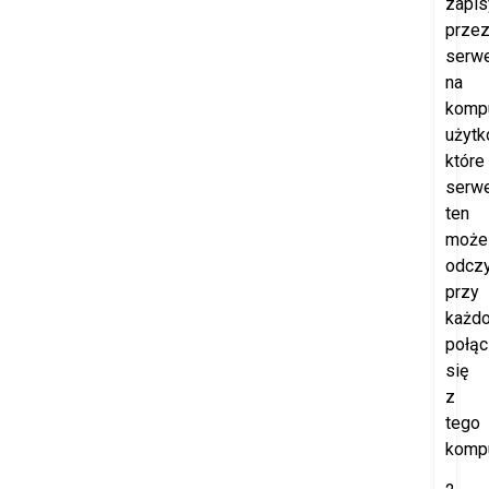
zapi
prze
serw
na
komp
użytk
które
serw
ten
może
odczy
przy
każd
połąc
się
z
tego
kompu