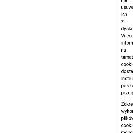
nie
usuw
ich
z
dysku
Więce
infor
na
temat
cooki
dosta
instr
posz
przeg
Zakr
wyko
plikó
cooki
może