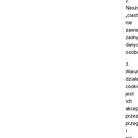
2.
Nasz
„cias
nie
zawie
żadn
dany
osob
3.
Waru
dział
cooki
jest
ich
akcep
prze
przeg
i