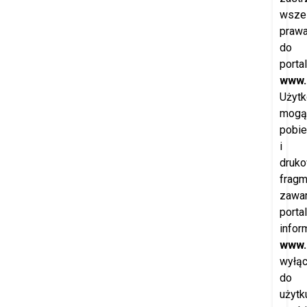
wszel
praw
do
porta
www.
Użytk
mogą
pobie
i
druk
fragm
zawar
porta
infor
www.
wyłąc
do
użytk