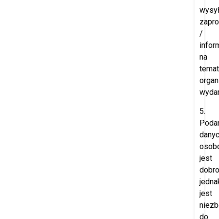
wysył
zapr
/
infor
na
temat
orga
wydar
5.
Poda
dany
osob
jest
dobro
jedna
jest
niez
do