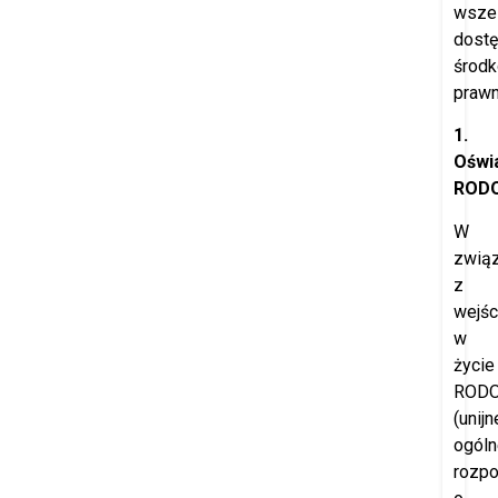
wszel
dost
środ
prawn
1.
Oświ
ROD
W
zwią
z
wejś
w
życie
ROD
(unijn
ogóln
rozpo