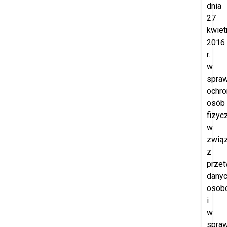
dnia
27
kwiet
2016
r.
w
spraw
ochro
osób
fizyc
w
zwią
z
prze
dany
osob
i
w
spraw