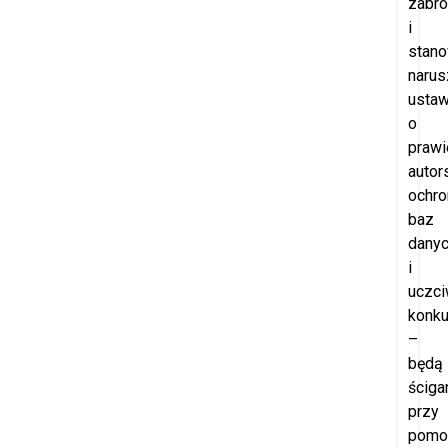
zabro
i
stano
narus
usta
o
prawi
autor
ochro
baz
dany
i
uczci
konku
–
będą
ściga
przy
pomo