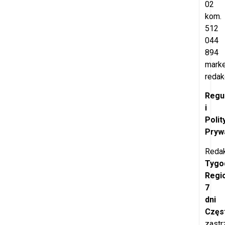
02
kom.
512
044
894
marke
redak
Regu
i
Polit
Pryw
Redak
Tygo
Regi
7
dni
Częs
zastr