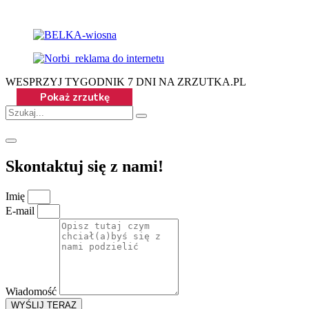
WESPRZYJ TYGODNIK 7 DNI NA ZRZUTKA.PL
Skontaktuj się z nami!
Imię
E-mail
Wiadomość
WYŚLIJ TERAZ