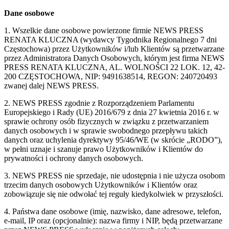
Dane osobowe
1. Wszelkie dane osobowe powierzone firmie NEWS PRESS
RENATA KLUCZNA (wydawcy Tygodnika Regionalnego 7 dni
Częstochowa) przez Użytkowników i/lub Klientów są przetwarzane
przez Administratora Danych Osobowych, którym jest firma NEWS
PRESS RENATA KLUCZNA, AL. WOLNOŚCI 22 LOK. 12, 42-
200 CZĘSTOCHOWA, NIP: 9491638514, REGON: 240720493
zwanej dalej NEWS PRESS.
2. NEWS PRESS zgodnie z Rozporządzeniem Parlamentu
Europejskiego i Rady (UE) 2016/679 z dnia 27 kwietnia 2016 r. w
sprawie ochrony osób fizycznych w związku z przetwarzaniem
danych osobowych i w sprawie swobodnego przepływu takich
danych oraz uchylenia dyrektywy 95/46/WE (w skrócie „RODO”),
w pełni uznaje i szanuje prawo Użytkowników i Klientów do
prywatności i ochrony danych osobowych.
3. NEWS PRESS nie sprzedaje, nie udostępnia i nie użycza osobom
trzecim danych osobowych Użytkowników i Klientów oraz
zobowiązuje się nie odwołać tej reguły kiedykolwiek w przyszłości.
4. Państwa dane osobowe (imię, nazwisko, dane adresowe, telefon,
e-mail, IP oraz (opcjonalnie): nazwa firmy i NIP, będą przetwarzane