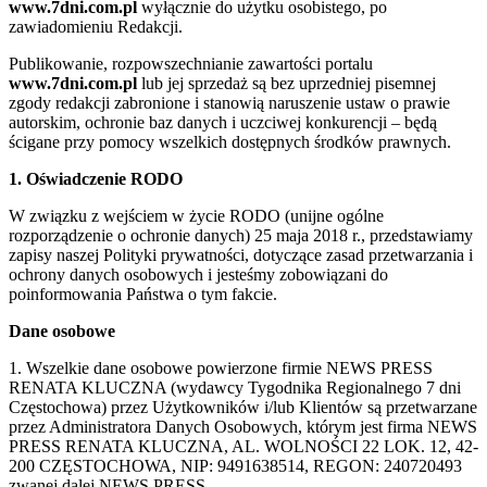
www.7dni.com.pl
wyłącznie do użytku osobistego, po
zawiadomieniu Redakcji.
Publikowanie, rozpowszechnianie zawartości portalu
www.7dni.com.pl
lub jej sprzedaż są bez uprzedniej pisemnej
zgody redakcji zabronione i stanowią naruszenie ustaw o prawie
autorskim, ochronie baz danych i uczciwej konkurencji – będą
ścigane przy pomocy wszelkich dostępnych środków prawnych.
1. Oświadczenie RODO
W związku z wejściem w życie RODO (unijne ogólne
rozporządzenie o ochronie danych) 25 maja 2018 r., przedstawiamy
zapisy naszej Polityki prywatności, dotyczące zasad przetwarzania i
ochrony danych osobowych i jesteśmy zobowiązani do
poinformowania Państwa o tym fakcie.
Dane osobowe
1. Wszelkie dane osobowe powierzone firmie NEWS PRESS
RENATA KLUCZNA (wydawcy Tygodnika Regionalnego 7 dni
Częstochowa) przez Użytkowników i/lub Klientów są przetwarzane
przez Administratora Danych Osobowych, którym jest firma NEWS
PRESS RENATA KLUCZNA, AL. WOLNOŚCI 22 LOK. 12, 42-
200 CZĘSTOCHOWA, NIP: 9491638514, REGON: 240720493
zwanej dalej NEWS PRESS.