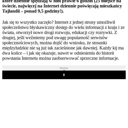
które dziennie spędzają w nim prawie 6 godzin (25 miejsce na
świecie, najwięcej na Internet dziennie poświęcają mieszkańcy
Tajlandii – ponad 9,5 godziny!).
Jak się to wszystko zaczęło? Internet z jednej strony umożliwił
społeczeństwu błyskawiczny dostęp do wielu informacji z kraju i ze
świata, otworzył nowe drogi rozwoju, edukacji czy rozrywki. Z
drugiej, jeśli weźmiemy pod uwagę popularność serwisów
społecznościowych, można dojść do wniosku, że stosunki
międzyludzkie nie są już tak zacieśnione jak dawniej. Każdy kij ma
dwa końce – i jak się okazuje, nawet w odniesieniu do historii
powstania Internetu można zaobserwować sprzeczne informacje.
REKLAMA
Play