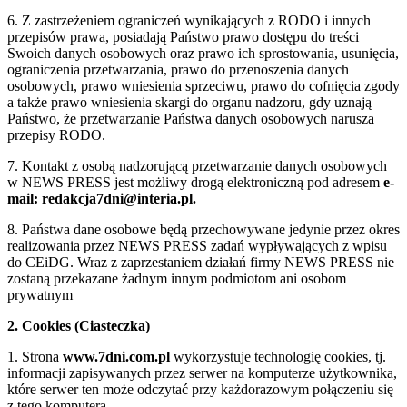
6. Z zastrzeżeniem ograniczeń wynikających z RODO i innych
przepisów prawa, posiadają Państwo prawo dostępu do treści
Swoich danych osobowych oraz prawo ich sprostowania, usunięcia,
ograniczenia przetwarzania, prawo do przenoszenia danych
osobowych, prawo wniesienia sprzeciwu, prawo do cofnięcia zgody
a także prawo wniesienia skargi do organu nadzoru, gdy uznają
Państwo, że przetwarzanie Państwa danych osobowych narusza
przepisy RODO.
7. Kontakt z osobą nadzorującą przetwarzanie danych osobowych
w NEWS PRESS jest możliwy drogą elektroniczną pod adresem
e-
mail: redakcja7dni@interia.pl.
8. Państwa dane osobowe będą przechowywane jedynie przez okres
realizowania przez NEWS PRESS zadań wypływających z wpisu
do CEiDG. Wraz z zaprzestaniem działań firmy NEWS PRESS nie
zostaną przekazane żadnym innym podmiotom ani osobom
prywatnym
2. Cookies (Ciasteczka)
1. Strona
www.7dni.com.pl
wykorzystuje technologię cookies, tj.
informacji zapisywanych przez serwer na komputerze użytkownika,
które serwer ten może odczytać przy każdorazowym połączeniu się
z tego komputera.