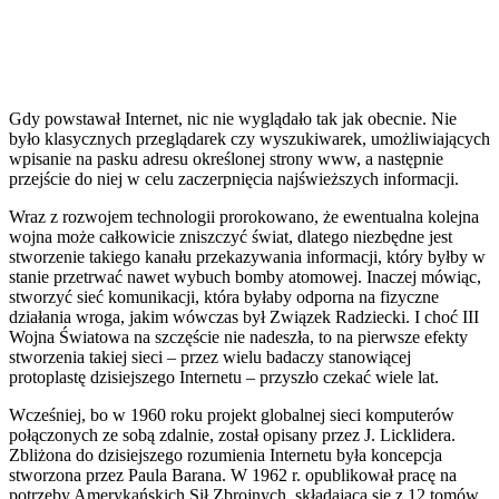
Gdy powstawał Internet, nic nie wyglądało tak jak obecnie. Nie
było klasycznych przeglądarek czy wyszukiwarek, umożliwiających
wpisanie na pasku adresu określonej strony www, a następnie
przejście do niej w celu zaczerpnięcia najświeższych informacji.
Wraz z rozwojem technologii prorokowano, że ewentualna kolejna
wojna może całkowicie zniszczyć świat, dlatego niezbędne jest
stworzenie takiego kanału przekazywania informacji, który byłby w
stanie przetrwać nawet wybuch bomby atomowej. Inaczej mówiąc,
stworzyć sieć komunikacji, która byłaby odporna na fizyczne
działania wroga, jakim wówczas był Związek Radziecki. I choć III
Wojna Światowa na szczęście nie nadeszła, to na pierwsze efekty
stworzenia takiej sieci – przez wielu badaczy stanowiącej
protoplastę dzisiejszego Internetu – przyszło czekać wiele lat.
Wcześniej, bo w 1960 roku projekt globalnej sieci komputerów
połączonych ze sobą zdalnie, został opisany przez J. Licklidera.
Zbliżona do dzisiejszego rozumienia Internetu była koncepcja
stworzona przez Paula Barana. W 1962 r. opublikował pracę na
potrzeby Amerykańskich Sił Zbrojnych, składającą się z 12 tomów.