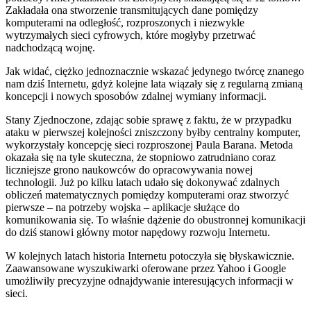
Zakładała ona stworzenie transmitujących dane pomiędzy
komputerami na odległość, rozproszonych i niezwykle
wytrzymałych sieci cyfrowych, które mogłyby przetrwać
nadchodzącą wojnę.
Jak widać, ciężko jednoznacznie wskazać jedynego twórcę znanego
nam dziś Internetu, gdyż kolejne lata wiązały się z regularną zmianą
koncepcji i nowych sposobów zdalnej wymiany informacji.
Stany Zjednoczone, zdając sobie sprawę z faktu, że w przypadku
ataku w pierwszej kolejności zniszczony byłby centralny komputer,
wykorzystały koncepcję sieci rozproszonej Paula Barana. Metoda
okazała się na tyle skuteczna, że stopniowo zatrudniano coraz
liczniejsze grono naukowców do opracowywania nowej
technologii. Już po kilku latach udało się dokonywać zdalnych
obliczeń matematycznych pomiędzy komputerami oraz stworzyć
pierwsze – na potrzeby wojska – aplikacje służące do
komunikowania się. To właśnie dążenie do obustronnej komunikacji
do dziś stanowi główny motor napędowy rozwoju Internetu.
W kolejnych latach historia Internetu potoczyła się błyskawicznie.
Zaawansowane wyszukiwarki oferowane przez Yahoo i Google
umożliwiły precyzyjne odnajdywanie interesujących informacji w
sieci.