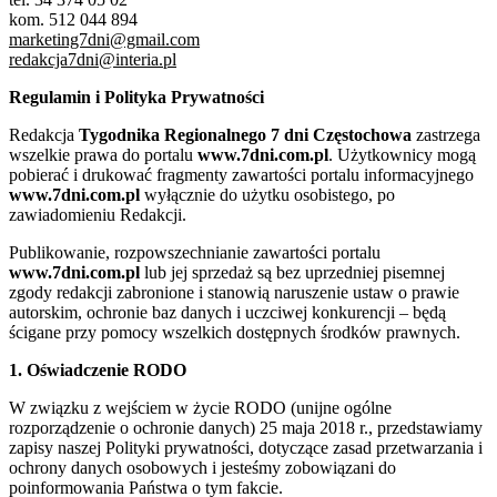
kom. 512 044 894
marketing7dni@gmail.com
redakcja7dni@interia.pl
Regulamin i Polityka Prywatności
Redakcja
Tygodnika Regionalnego 7 dni Częstochowa
zastrzega
wszelkie prawa do portalu
www.7dni.com.pl
. Użytkownicy mogą
pobierać i drukować fragmenty zawartości portalu informacyjnego
www.7dni.com.pl
wyłącznie do użytku osobistego, po
zawiadomieniu Redakcji.
Publikowanie, rozpowszechnianie zawartości portalu
www.7dni.com.pl
lub jej sprzedaż są bez uprzedniej pisemnej
zgody redakcji zabronione i stanowią naruszenie ustaw o prawie
autorskim, ochronie baz danych i uczciwej konkurencji – będą
ścigane przy pomocy wszelkich dostępnych środków prawnych.
1. Oświadczenie RODO
W związku z wejściem w życie RODO (unijne ogólne
rozporządzenie o ochronie danych) 25 maja 2018 r., przedstawiamy
zapisy naszej Polityki prywatności, dotyczące zasad przetwarzania i
ochrony danych osobowych i jesteśmy zobowiązani do
poinformowania Państwa o tym fakcie.