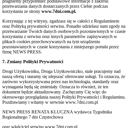
pragniemy przypomnieć podstawowe informacje z zakresu
przetwarzania danych dostarczanych przez Ciebie podczas
korzystania ze strony
www.7dni.com.pl.
Korzystając z tej witryny, zgadzasz się w całości z Regulaminem
oraz Polityką prywatności serwisu. Ponadto udzielasz nam zgody na
przetwarzanie Twoich danych osobowych pozostawionych w czasie
korzystania z serwisu oraz innych parametrów zapisywanych w
plikach cookies przechowywanych na tym urządzeniu
pozostawianych w czasie korzystania z niniejszego portalu przez
firmę NEWS PRESS.
7. Zmiany Polityki Prywatności
Drogi Użytkowniku, Droga Użytkowniczko, stale pracujemy nad
naszą ofertą i staramy się ulepszać oferowane usługi. To oznacza, że
zarówno wykorzystywana przez nas technologia, standardy oraz
wymagania będą się zmieniały. Oznacza to również, że ten
dokument będzie aktualizowany. Zachęcamy Cię więc do
okresowego przeglądania naszej Polityki Prywatności i Regulaminu.
Pozdrawiamy i witamy w serwisie www.7dni.com.pl
NEWS PRESS RENATA KLUCZNA wydawca Tygodnika
Regionalnego 7 dni Częstochowa
oraz właściciel serwisu www.7dni.com.pl