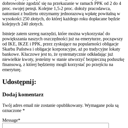
dobrowolnie zgodzić się na przekazanie w ramach PPK od 2 do 4
proc. swojej pensji. Kolejne 1,5-2 proc. dołoży pracodawca,
natomiast z budżetu otrzymamy jednorazową wpłatę powitalną w
wysokości 250 złotych, do której każdego roku dopłacane będzie
kolejnych 240 złotych.
Istnieje zatem szereg narzędzi, które można wykorzystać do
powiększania naszych oszczędności już na emeryturze, począwszy
od IKE, IKZE i PPK, przez zyskujące na popularności obligacje
Skarbu Państwa i obligacje korporacyjne, aż po tradycyjne lokaty
bankowe. Kluczowe jest to, że systematycznie odkładając już
niewielkie kwoty, jesteśmy w stanie utworzyć bezpieczną poduszkę
finansową, z której będziemy mogli korzystać po przejściu na
emeryturę.
Udostępnij:
Dodaj komentarz
Twój adres email nie zostanie opublikowany.
Wymagane pola są
oznaczone
*
Message
*