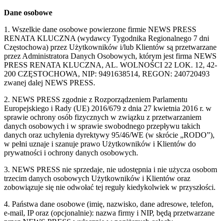
Dane osobowe
1. Wszelkie dane osobowe powierzone firmie NEWS PRESS
RENATA KLUCZNA (wydawcy Tygodnika Regionalnego 7 dni
Częstochowa) przez Użytkowników i/lub Klientów są przetwarzane
przez Administratora Danych Osobowych, którym jest firma NEWS
PRESS RENATA KLUCZNA, AL. WOLNOŚCI 22 LOK. 12, 42-
200 CZĘSTOCHOWA, NIP: 9491638514, REGON: 240720493
zwanej dalej NEWS PRESS.
2. NEWS PRESS zgodnie z Rozporządzeniem Parlamentu
Europejskiego i Rady (UE) 2016/679 z dnia 27 kwietnia 2016 r. w
sprawie ochrony osób fizycznych w związku z przetwarzaniem
danych osobowych i w sprawie swobodnego przepływu takich
danych oraz uchylenia dyrektywy 95/46/WE (w skrócie „RODO”),
w pełni uznaje i szanuje prawo Użytkowników i Klientów do
prywatności i ochrony danych osobowych.
3. NEWS PRESS nie sprzedaje, nie udostępnia i nie użycza osobom
trzecim danych osobowych Użytkowników i Klientów oraz
zobowiązuje się nie odwołać tej reguły kiedykolwiek w przyszłości.
4. Państwa dane osobowe (imię, nazwisko, dane adresowe, telefon,
e-mail, IP oraz (opcjonalnie): nazwa firmy i NIP, będą przetwarzane