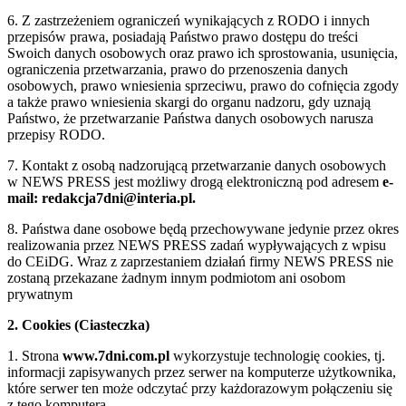
6. Z zastrzeżeniem ograniczeń wynikających z RODO i innych
przepisów prawa, posiadają Państwo prawo dostępu do treści
Swoich danych osobowych oraz prawo ich sprostowania, usunięcia,
ograniczenia przetwarzania, prawo do przenoszenia danych
osobowych, prawo wniesienia sprzeciwu, prawo do cofnięcia zgody
a także prawo wniesienia skargi do organu nadzoru, gdy uznają
Państwo, że przetwarzanie Państwa danych osobowych narusza
przepisy RODO.
7. Kontakt z osobą nadzorującą przetwarzanie danych osobowych
w NEWS PRESS jest możliwy drogą elektroniczną pod adresem
e-
mail: redakcja7dni@interia.pl.
8. Państwa dane osobowe będą przechowywane jedynie przez okres
realizowania przez NEWS PRESS zadań wypływających z wpisu
do CEiDG. Wraz z zaprzestaniem działań firmy NEWS PRESS nie
zostaną przekazane żadnym innym podmiotom ani osobom
prywatnym
2. Cookies (Ciasteczka)
1. Strona
www.7dni.com.pl
wykorzystuje technologię cookies, tj.
informacji zapisywanych przez serwer na komputerze użytkownika,
które serwer ten może odczytać przy każdorazowym połączeniu się
z tego komputera.