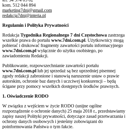
kom. 512 044 894
marketing7dni@gmail.com
redakcja7dni@interia.pl
Regulamin i Polityka Prywatności
Redakcja
Tygodnika Regionalnego 7 dni Częstochowa
zastrzega
wszelkie prawa do portalu
www.7dni.com.pl
. Użytkownicy mogą
pobierać i drukować fragmenty zawartości portalu informacyjnego
www.7dni.com.pl
wyłącznie do użytku osobistego, po
zawiadomieniu Redakcji.
Publikowanie, rozpowszechnianie zawartości portalu
www.7dni.com.pl
lub jej sprzedaż są bez uprzedniej pisemnej
zgody redakcji zabronione i stanowią naruszenie ustaw o prawie
autorskim, ochronie baz danych i uczciwej konkurencji – będą
ścigane przy pomocy wszelkich dostępnych środków prawnych.
1. Oświadczenie RODO
W związku z wejściem w życie RODO (unijne ogólne
rozporządzenie o ochronie danych) 25 maja 2018 r., przedstawiamy
zapisy naszej Polityki prywatności, dotyczące zasad przetwarzania i
ochrony danych osobowych i jesteśmy zobowiązani do
poinformowania Państwa o tym fakcie.