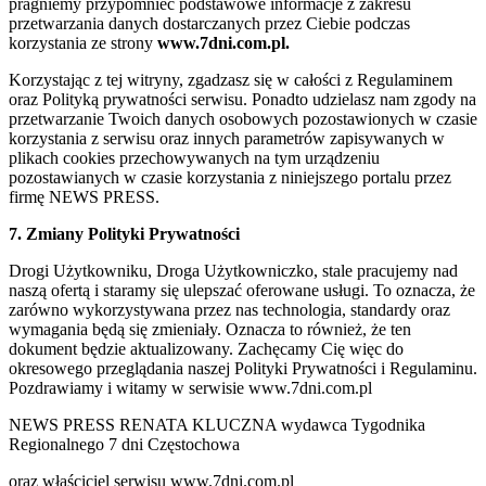
pragniemy przypomnieć podstawowe informacje z zakresu
przetwarzania danych dostarczanych przez Ciebie podczas
korzystania ze strony
www.7dni.com.pl.
Korzystając z tej witryny, zgadzasz się w całości z Regulaminem
oraz Polityką prywatności serwisu. Ponadto udzielasz nam zgody na
przetwarzanie Twoich danych osobowych pozostawionych w czasie
korzystania z serwisu oraz innych parametrów zapisywanych w
plikach cookies przechowywanych na tym urządzeniu
pozostawianych w czasie korzystania z niniejszego portalu przez
firmę NEWS PRESS.
7. Zmiany Polityki Prywatności
Drogi Użytkowniku, Droga Użytkowniczko, stale pracujemy nad
naszą ofertą i staramy się ulepszać oferowane usługi. To oznacza, że
zarówno wykorzystywana przez nas technologia, standardy oraz
wymagania będą się zmieniały. Oznacza to również, że ten
dokument będzie aktualizowany. Zachęcamy Cię więc do
okresowego przeglądania naszej Polityki Prywatności i Regulaminu.
Pozdrawiamy i witamy w serwisie www.7dni.com.pl
NEWS PRESS RENATA KLUCZNA wydawca Tygodnika
Regionalnego 7 dni Częstochowa
oraz właściciel serwisu www.7dni.com.pl