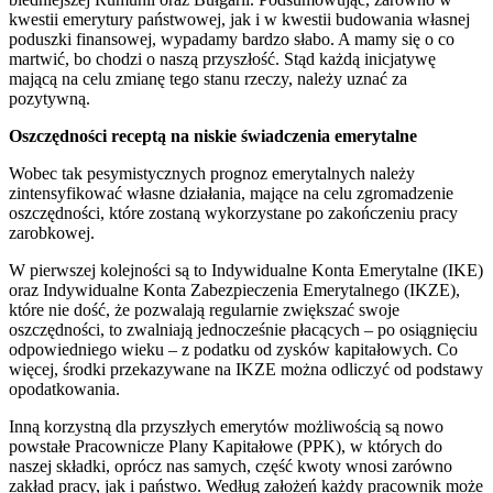
kwestii emerytury państwowej, jak i w kwestii budowania własnej
poduszki finansowej, wypadamy bardzo słabo. A mamy się o co
martwić, bo chodzi o naszą przyszłość. Stąd każdą inicjatywę
mającą na celu zmianę tego stanu rzeczy, należy uznać za
pozytywną.
Oszczędności receptą na niskie świadczenia emerytalne
Wobec tak pesymistycznych prognoz emerytalnych należy
zintensyfikować własne działania, mające na celu zgromadzenie
oszczędności, które zostaną wykorzystane po zakończeniu pracy
zarobkowej.
W pierwszej kolejności są to Indywidualne Konta Emerytalne (IKE)
oraz Indywidualne Konta Zabezpieczenia Emerytalnego (IKZE),
które nie dość, że pozwalają regularnie zwiększać swoje
oszczędności, to zwalniają jednocześnie płacących – po osiągnięciu
odpowiedniego wieku – z podatku od zysków kapitałowych. Co
więcej, środki przekazywane na IKZE można odliczyć od podstawy
opodatkowania.
Inną korzystną dla przyszłych emerytów możliwością są nowo
powstałe Pracownicze Plany Kapitałowe (PPK), w których do
naszej składki, oprócz nas samych, część kwoty wnosi zarówno
zakład pracy, jak i państwo. Według założeń każdy pracownik może