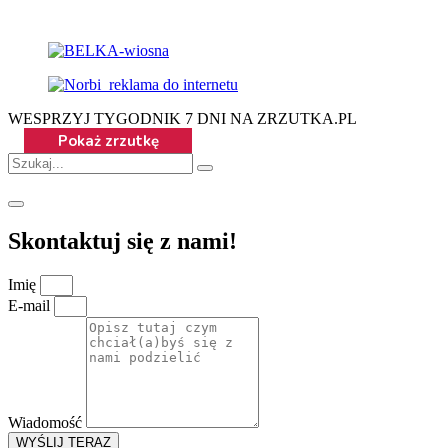
WESPRZYJ TYGODNIK 7 DNI NA ZRZUTKA.PL
Skontaktuj się z nami!
Imię
E-mail
Wiadomość
WYŚLIJ TERAZ