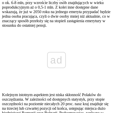
o ok. 6-8 mln, przy wzroście liczby osób znajdujących w wieku
poprodukcyjnym aż o 0,5-1 mln. Z kolei inne dostępne dane
wskazują, że już w 2050 roku na jednego emeryta przypadać będzie
jedna osoba pracująca, czyli o dwie osoby mniej niż aktualnie, co w
znaczący sposób przełoży się na stopień zastąpienia emerytury w
stosunku do ostatniej pensji.
ad
Kolejnym istotnym aspektem jest niska skłonność Polaków do
oszczędzania. W zależności od dostępnych statystyk, przy stopie
oszczędności na poziomie niecałych 20 proc. nasz kraj znajduje się
na trzeciej lub czwartej pozycji od końca, ustępując miejsca dużo
biedniejszej Rumunii oraz Bułgarii. Podsumowując, zarówno w