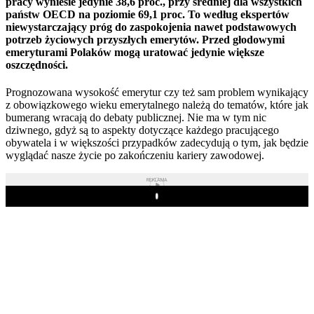
pracy wyniesie jedynie 38,6 proc., przy średniej dla wszystkich
państw OECD na poziomie 69,1 proc. To według ekspertów
niewystarczający próg do zaspokojenia nawet podstawowych
potrzeb życiowych przyszłych emerytów. Przed głodowymi
emeryturami Polaków mogą uratować jedynie większe
oszczędności.
Prognozowana wysokość emerytur czy też sam problem wynikający
z obowiązkowego wieku emerytalnego należą do tematów, które jak
bumerang wracają do debaty publicznej. Nie ma w tym nic
dziwnego, gdyż są to aspekty dotyczące każdego pracującego
obywatela i w większości przypadków zadecydują o tym, jak będzie
wyglądać nasze życie po zakończeniu kariery zawodowej.
REKLAMA
Play