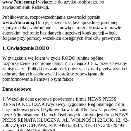
www.7dni.com.pl
wyłącznie do użytku osobistego, po
zawiadomieniu Redakcji.
Publikowanie, rozpowszechnianie zawartości portalu
www.7dni.com.pl
lub jej sprzedaż są bez uprzedniej pisemnej
zgody redakcji zabronione i stanowią naruszenie ustaw o prawie
autorskim, ochronie baz danych i uczciwej konkurencji – będą
ścigane przy pomocy wszelkich dostępnych środków prawnych.
1. Oświadczenie RODO
W związku z wejściem w życie RODO (unijne ogólne
rozporządzenie o ochronie danych) 25 maja 2018 r., przedstawiamy
zapisy naszej Polityki prywatności, dotyczące zasad przetwarzania i
ochrony danych osobowych i jesteśmy zobowiązani do
poinformowania Państwa o tym fakcie.
Dane osobowe
1. Wszelkie dane osobowe powierzone firmie NEWS PRESS
RENATA KLUCZNA (wydawcy Tygodnika Regionalnego 7 dni
Częstochowa) przez Użytkowników i/lub Klientów są przetwarzane
przez Administratora Danych Osobowych, którym jest firma NEWS
PRESS RENATA KLUCZNA, AL. WOLNOŚCI 22 LOK. 12, 42-
200 CZĘSTOCHOWA, NIP: 9491638514, REGON: 240720493
zwanej dalej NEWS PRESS.