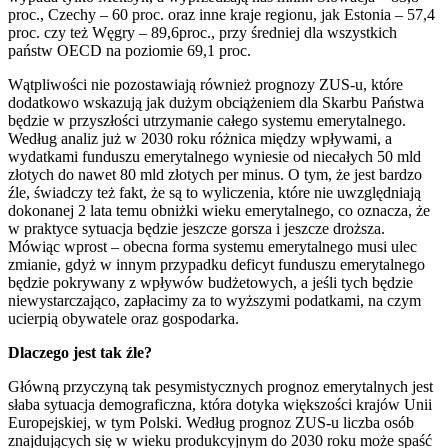
proc., Czechy – 60 proc. oraz inne kraje regionu, jak Estonia – 57,4
proc. czy też Węgry – 89,6proc., przy średniej dla wszystkich
państw OECD na poziomie 69,1 proc.
Wątpliwości nie pozostawiają również prognozy ZUS-u, które
dodatkowo wskazują jak dużym obciążeniem dla Skarbu Państwa
będzie w przyszłości utrzymanie całego systemu emerytalnego.
Według analiz już w 2030 roku różnica między wpływami, a
wydatkami funduszu emerytalnego wyniesie od niecałych 50 mld
złotych do nawet 80 mld złotych per minus. O tym, że jest bardzo
źle, świadczy też fakt, że są to wyliczenia, które nie uwzględniają
dokonanej 2 lata temu obniżki wieku emerytalnego, co oznacza, że
w praktyce sytuacja będzie jeszcze gorsza i jeszcze droższa.
Mówiąc wprost – obecna forma systemu emerytalnego musi ulec
zmianie, gdyż w innym przypadku deficyt funduszu emerytalnego
będzie pokrywany z wpływów budżetowych, a jeśli tych będzie
niewystarczająco, zapłacimy za to wyższymi podatkami, na czym
ucierpią obywatele oraz gospodarka.
Dlaczego jest tak źle?
Główną przyczyną tak pesymistycznych prognoz emerytalnych jest
słaba sytuacja demograficzna, która dotyka większości krajów Unii
Europejskiej, w tym Polski. Według prognoz ZUS-u liczba osób
znajdujących się w wieku produkcyjnym do 2030 roku może spaść