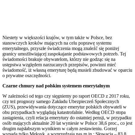
Niestety w większości krajów, w tym także w Polsce, bez
stanowczych kroków mających na celu poprawę systemu
emerytalnego, przyszłe świadczenia mogą znaleźć się poniżej
granicy umożliwiającej zaspokajanie podstawowych potrzeb. Tej
świadomości brakuje obywatelom, którzy nie godząc się na
ustępstwa względem narzucanych przepisów, powinni mieć
świadomość, iż własną emeryturę będą musieli zbudować w oparciu
o prywatne oszczędności.
Czarne chmury nad polskim systemem emerytalnym
W zależności od tego czy sięgniemy po raport OECD z 2017 roku,
czy też prognozy samego Zakładu Ubezpieczeń Społecznych
(ZUS), przewidywania dotyczące emerytur polskich obywateli w
obu przypadkach wyglądają katastrofalnie. Według OECD stopa
zastąpienia, czyli relacja emerytury do ostatniej pensji, w przypadku
osób mających aktualnie 20 lat wyniesie w Polsce 38,6 proc., co jest
drugim najsłabszym wynikiem w całym zestawieniu. Gorzej
wypada tylko Meksyk, a wyprzedzają nas m.in.: Słowacja – 83,8