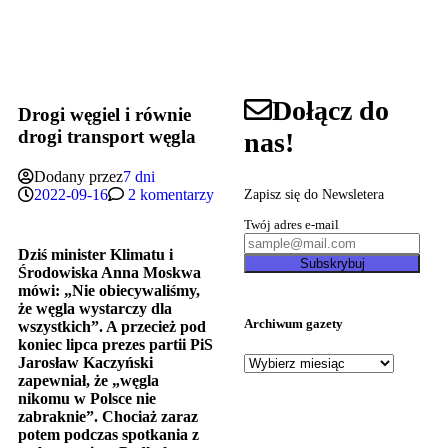
Dołącz do
Drogi węgiel i równie
drogi transport węgla
nas!
Dodany przez
7 dni
2022-09-16
2 komentarzy
Zapisz się do Newsletera
Twój adres e-mail
Dziś minister Klimatu i
Subskrybuj
Środowiska Anna Moskwa
mówi: „Nie obiecywaliśmy,
że węgla wystarczy dla
Archiwum gazety
wszystkich”. A przecież pod
koniec lipca prezes partii PiS
Jarosław Kaczyński
zapewniał, że „węgla
nikomu w Polsce nie
zabraknie”. Chociaż zaraz
potem podczas spotkania z