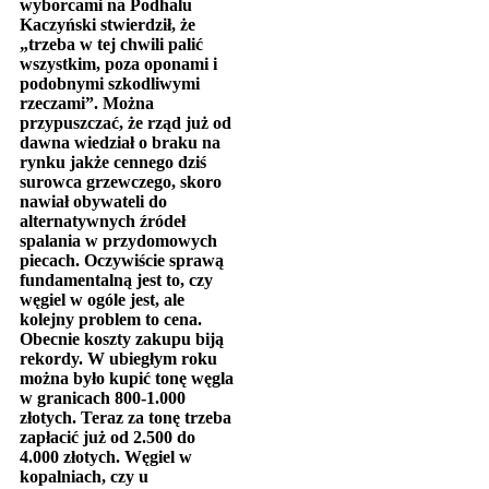
wyborcami na Podhalu
Kaczyński stwierdził, że
„trzeba w tej chwili palić
wszystkim, poza oponami i
podobnymi szkodliwymi
rzeczami”. Można
przypuszczać, że rząd już od
dawna wiedział o braku na
rynku jakże cennego dziś
surowca grzewczego, skoro
nawiał obywateli do
alternatywnych źródeł
spalania w przydomowych
piecach. Oczywiście sprawą
fundamentalną jest to, czy
węgiel w ogóle jest, ale
kolejny problem to cena.
Obecnie koszty zakupu biją
rekordy. W ubiegłym roku
można było kupić tonę węgla
w granicach 800-1.000
złotych. Teraz za tonę trzeba
zapłacić już od 2.500 do
4.000 złotych. Węgiel w
kopalniach, czy u