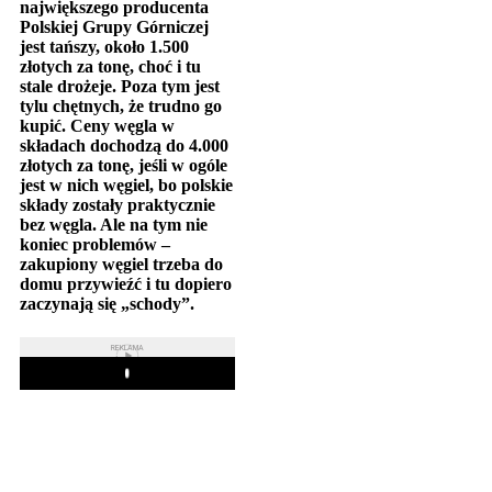
największego producenta
Polskiej Grupy Górniczej
jest tańszy, około 1.500
złotych za tonę, choć i tu
stale drożeje. Poza tym jest
tylu chętnych, że trudno go
kupić. Ceny węgla w
składach dochodzą do 4.000
złotych za tonę, jeśli w ogóle
jest w nich węgiel, bo polskie
składy zostały praktycznie
bez węgla. Ale na tym nie
koniec problemów –
zakupiony węgiel trzeba do
domu przywieźć i tu dopiero
zaczynają się „schody”.
REKLAMA
Play