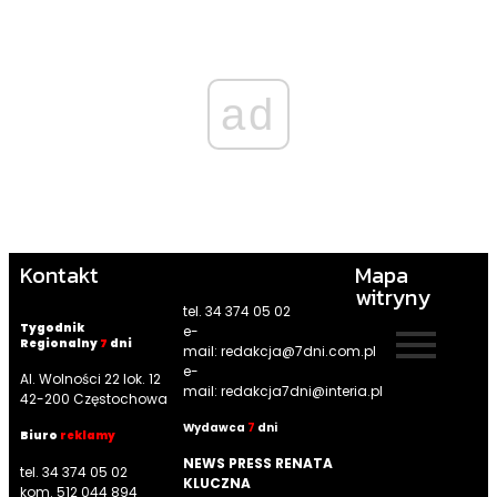
ad
Kontakt
Mapa
witryny
tel. 34 374 05 02
Tygodnik
e-
Regionalny
7
dni
mail:
redakcja@7dni.com.pl
e-
Al. Wolności 22 lok. 12
mail:
redakcja7dni@interia.pl
42-200 Częstochowa
Wyd
awca
7
dni
Biuro
reklamy
NEWS PRESS RENATA
tel. 34 374 05 02
KLUCZNA
kom. 512 044 894