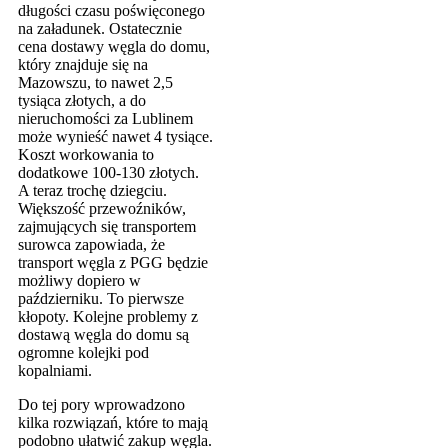
długości czasu poświęconego
na załadunek. Ostatecznie
cena dostawy węgla do domu,
który znajduje się na
Mazowszu, to nawet 2,5
tysiąca złotych, a do
nieruchomości za Lublinem
może wynieść nawet 4 tysiące.
Koszt workowania to
dodatkowe 100-130 złotych.
A teraz trochę dziegciu.
Większość przewoźników,
zajmujących się transportem
surowca zapowiada, że
transport węgla z PGG będzie
możliwy dopiero w
październiku. To pierwsze
kłopoty. Kolejne problemy z
dostawą węgla do domu są
ogromne kolejki pod
kopalniami.
Do tej pory wprowadzono
kilka rozwiązań, które to mają
podobno ułatwić zakup węgla.