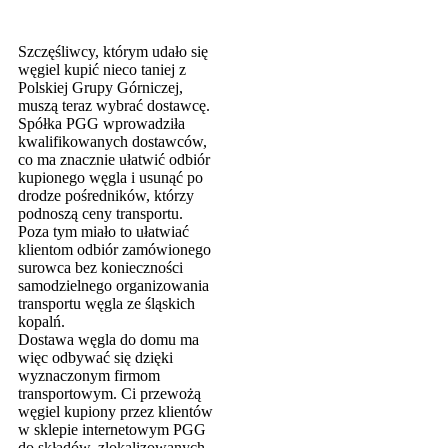
Szczęśliwcy, którym udało się
węgiel kupić nieco taniej z
Polskiej Grupy Górniczej,
muszą teraz wybrać dostawcę.
Spółka PGG wprowadziła
kwalifikowanych dostawców,
co ma znacznie ułatwić odbiór
kupionego węgla i usunąć po
drodze pośredników, którzy
podnoszą ceny transportu.
Poza tym miało to ułatwiać
klientom odbiór zamówionego
surowca bez konieczności
samodzielnego organizowania
transportu węgla ze śląskich
kopalń.
Dostawa węgla do domu ma
więc odbywać się dzięki
wyznaczonym firmom
transportowym. Ci przewożą
węgiel kupiony przez klientów
w sklepie internetowym PGG
do składów, zlokalizowanych