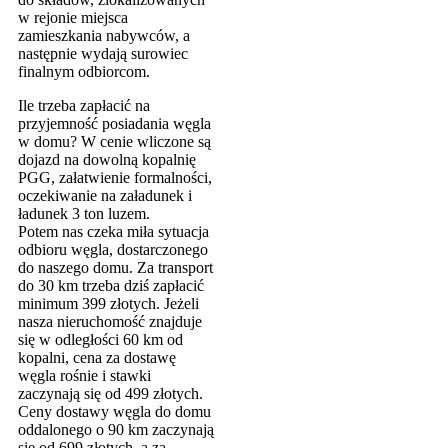
w rejonie miejsca
zamieszkania nabywców, a
następnie wydają surowiec
finalnym odbiorcom.
Ile trzeba zapłacić na
przyjemność posiadania węgla
w domu? W cenie wliczone są
dojazd na dowolną kopalnię
PGG, załatwienie formalności,
oczekiwanie na załadunek i
ładunek 3 ton luzem.
Potem nas czeka miła sytuacja
odbioru węgla, dostarczonego
do naszego domu. Za transport
do 30 km trzeba dziś zapłacić
minimum 399 złotych. Jeżeli
nasza nieruchomość znajduje
się w odległości 60 km od
kopalni, cena za dostawę
węgla rośnie i stawki
zaczynają się od 499 złotych.
Ceny dostawy węgla do domu
oddalonego o 90 km zaczynają
się od 699 złotych, a za