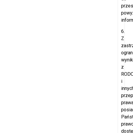
przes
powy
inform
6.
Z
zast
ogran
wynik
z
ROD
i
innyc
prze
prawa
posia
Pańs
praw
dost