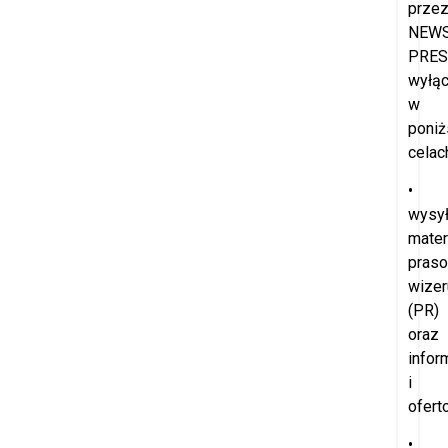
prze
NEW
PRES
wyłąc
w
poniż
celac
•
wysył
mater
praso
wize
(PR)
oraz
infor
i
ofert
•