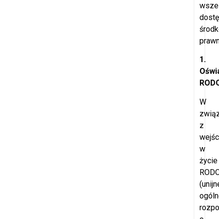
wszel
dost
środ
prawn
1.
Oświ
ROD
W
zwią
z
wejś
w
życie
ROD
(unijn
ogóln
rozpo