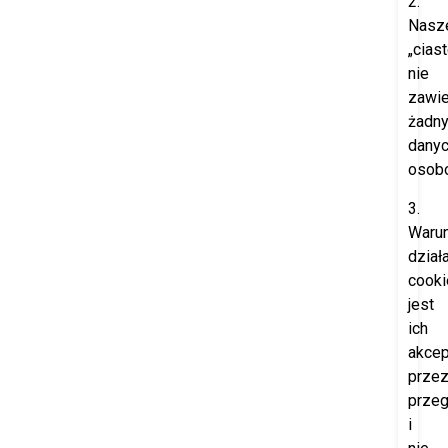
2.
Nasz
„cias
nie
zawie
żadn
dany
osob
3.
Waru
dział
cooki
jest
ich
akcep
prze
przeg
i