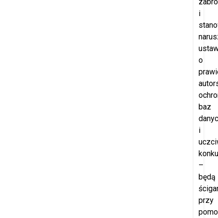
zabro
i
stano
narus
usta
o
prawi
autor
ochro
baz
dany
i
uczci
konku
–
będą
ściga
przy
pomo