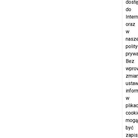
dost
do
Intern
oraz
w
nasze
polit
prywa
Bez
wpro
zmia
ustaw
infor
w
plika
cooki
mogą
być
zapi