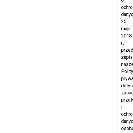
o
ochro
danyc
25
maja
2018
r.,
prze
zapis
nasze
Polity
prywa
doty
zasa
przet
i
ochro
dany
osob