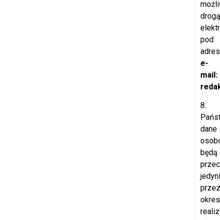
możl
drog
elekt
pod
adre
e-
mail:
redak
8.
Pańs
dane
osob
będą
prze
jedyn
prze
okres
reali