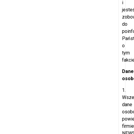
i
jeste
zobo
do
poinf
Pańs
o
tym
fakcie
Dane
osob
1.
Wsze
dane
osob
powi
firmie
NEW