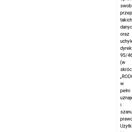
swob
prze
takic
dany
oraz
uchyl
dyrek
95/4
(w
skróc
„RODO
w
pełni
uznaj
i
szanu
praw
Użyt