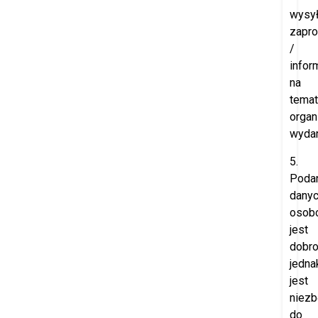
wysył
zapr
/
infor
na
temat
orga
wydar
5.
Poda
dany
osob
jest
dobro
jedna
jest
niez
do