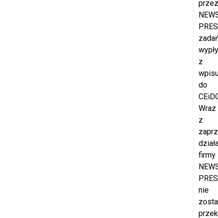
prze
NEW
PRES
zada
wypł
z
wpis
do
CEiDG
Wraz
z
zapr
dział
firmy
NEW
PRES
nie
zost
prze