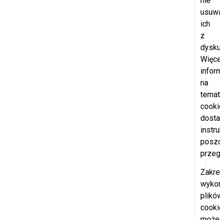
nie
usuw
ich
z
dysku
Więce
infor
na
temat
cooki
dosta
instr
posz
przeg
Zakr
wyko
plikó
cooki
może