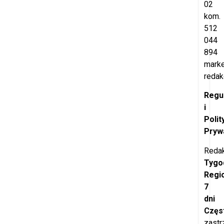
02
kom.
512
044
894
marke
redak
Regu
i
Polit
Pryw
Redak
Tygo
Regi
7
dni
Częs
zastr