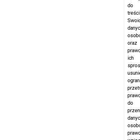
do
treści
Swoi
dany
osob
oraz
praw
ich
spros
usuni
ogran
przet
praw
do
przen
dany
osob
praw