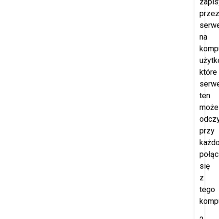
zapi
prze
serw
na
komp
użytk
które
serw
ten
może
odczy
przy
każd
połąc
się
z
tego
kompu