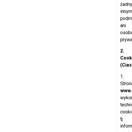
żadn
inny
podm
ani
osob
pryw
2.
Cook
(Cia
1.
Stron
www.
wykor
techn
cooki
tj.
infor