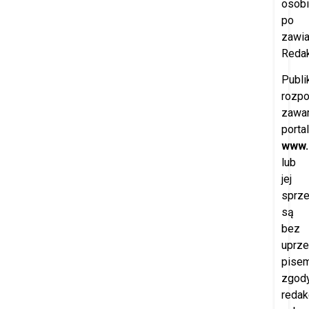
osobi
po
zawi
Redak
Publi
rozp
zawar
porta
www.
lub
jej
sprz
są
bez
uprze
pisem
zgod
redak