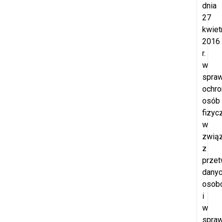
dnia
27
kwiet
2016
r.
w
spraw
ochro
osób
fizyc
w
zwią
z
prze
dany
osob
i
w
spraw