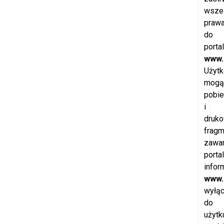
wszel
praw
do
porta
www.
Użytk
mogą
pobie
i
druk
fragm
zawar
porta
infor
www.
wyłąc
do
użytk