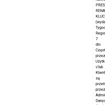
PRES
RENA
KLUC
(wyd
Tygod
Regio
7
dni
Częs
prze
Użyt
i/lub
Klien
są
przet
prze
Admin
Dany