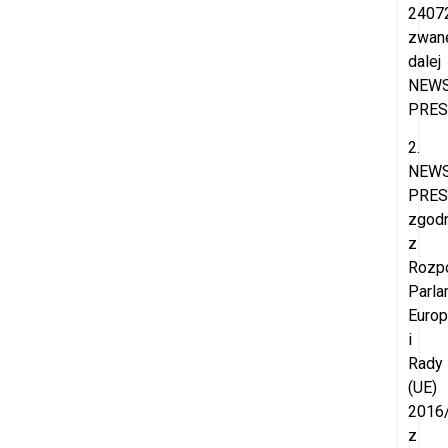
2407
zwan
dalej
NEW
PRES
2.
NEW
PRES
zgod
z
Rozp
Parla
Europ
i
Rady
(UE)
2016
z