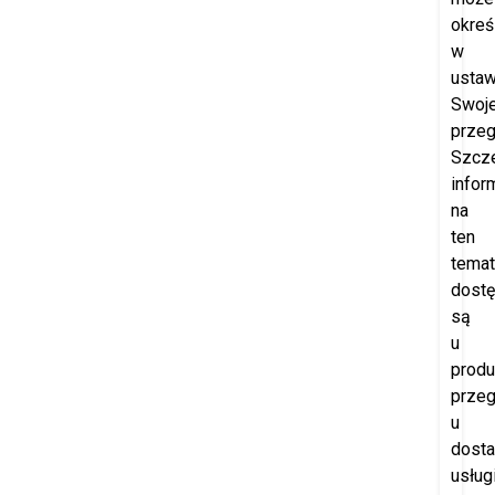
okreś
w
ustaw
Swoje
przeg
Szcz
infor
na
ten
temat
dost
są
u
produ
przeg
u
dost
usług