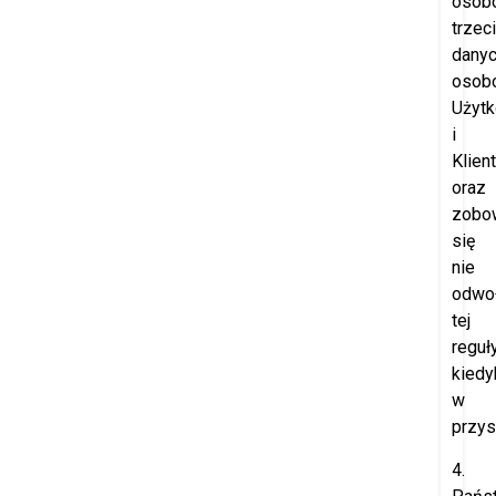
osob
trzec
dany
osob
Użyt
i
Klien
oraz
zobo
się
nie
odwo
tej
reguł
kiedy
w
przys
4.