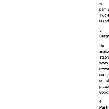
w
pamię
Twoj
urząd
3.
Staty
Do
anali
staty
www
używ
narzę
udost
prze
Googl
4.
Part