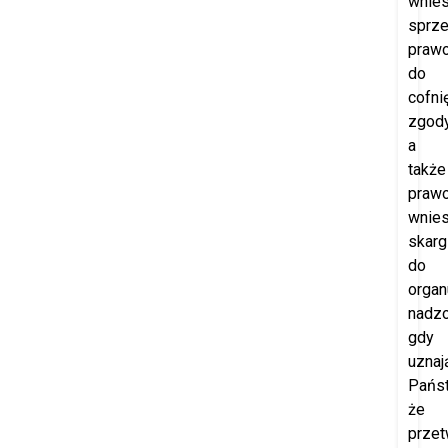
wnies
sprze
praw
do
cofni
zgod
a
także
praw
wnies
skarg
do
organ
nadzo
gdy
uznaj
Pańs
że
przet