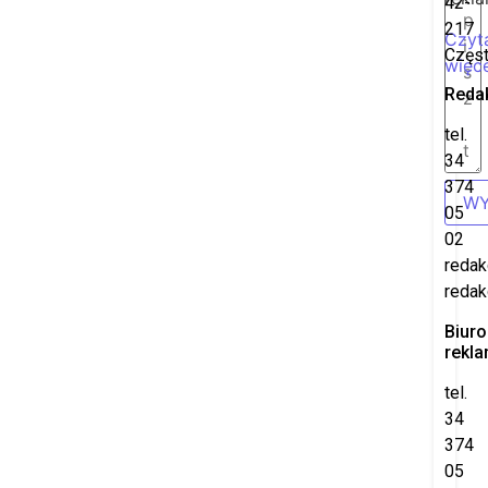
42-
217
Czyt
Częs
więce
Reda
tel.
34
374
WY
05
02
redak
redak
Biuro
rekl
tel.
34
374
05