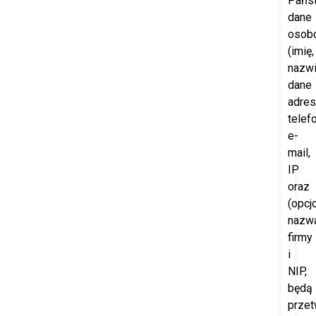
Pańs
dane
osob
(imię,
nazwi
dane
adre
telefo
e-
mail,
IP
oraz
(opcjo
nazw
firmy
i
NIP,
będą
przet