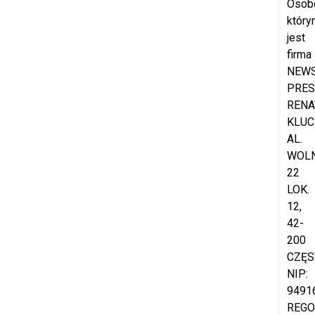
Osob
który
jest
firma
NEW
PRES
RENA
KLUC
AL.
WOL
22
LOK.
12,
42-
200
CZĘS
NIP:
9491
REGO