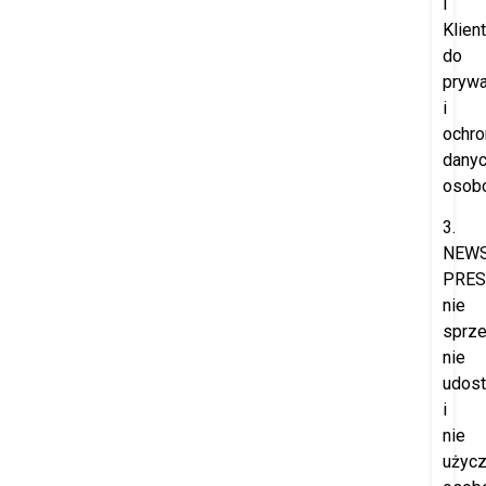
i
Klien
do
prywa
i
ochro
dany
osob
3.
NEW
PRES
nie
sprze
nie
udost
i
nie
użyc