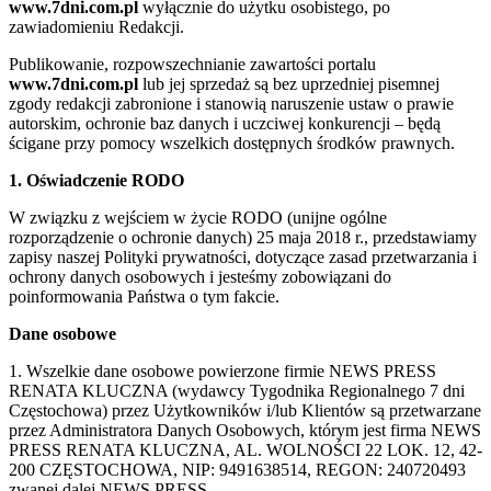
www.7dni.com.pl
wyłącznie do użytku osobistego, po
zawiadomieniu Redakcji.
Publikowanie, rozpowszechnianie zawartości portalu
www.7dni.com.pl
lub jej sprzedaż są bez uprzedniej pisemnej
zgody redakcji zabronione i stanowią naruszenie ustaw o prawie
autorskim, ochronie baz danych i uczciwej konkurencji – będą
ścigane przy pomocy wszelkich dostępnych środków prawnych.
1. Oświadczenie RODO
W związku z wejściem w życie RODO (unijne ogólne
rozporządzenie o ochronie danych) 25 maja 2018 r., przedstawiamy
zapisy naszej Polityki prywatności, dotyczące zasad przetwarzania i
ochrony danych osobowych i jesteśmy zobowiązani do
poinformowania Państwa o tym fakcie.
Dane osobowe
1. Wszelkie dane osobowe powierzone firmie NEWS PRESS
RENATA KLUCZNA (wydawcy Tygodnika Regionalnego 7 dni
Częstochowa) przez Użytkowników i/lub Klientów są przetwarzane
przez Administratora Danych Osobowych, którym jest firma NEWS
PRESS RENATA KLUCZNA, AL. WOLNOŚCI 22 LOK. 12, 42-
200 CZĘSTOCHOWA, NIP: 9491638514, REGON: 240720493
zwanej dalej NEWS PRESS.