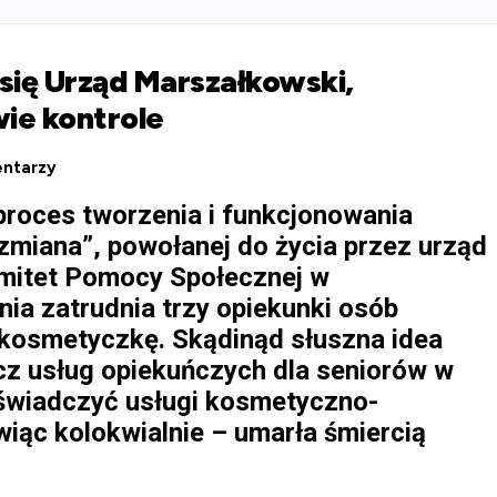
ł się Urząd Marszałkowski,
ie kontrole
ntarzy
proces tworzenia i funkcjonowania
 zmiana”, powołanej do życia przez urząd
omitet Pomocy Społecznej w
ia zatrudnia trzy opiekunki osób
ą kosmetyczkę. Skądinąd słuszna idea
ócz usług opiekuńczych dla seniorów w
 świadczyć usługi kosmetyczno-
wiąc kolokwialnie – umarła śmiercią