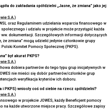
iła do zakładania spółdzielni „Jasne, że zmiana” jako jej
wie S.A.)
PO WSL oraz Regulaminem udzielania wsparcia finansowego w
 społecznego i udziału w projekcie może przystąpić każda
e w ww. dokumentacji. Szczegółowych informacji dotyczących
ne, że zmiana” mogą udzielić jedynie członkowie grupy
z Polski Komitet Pomocy Społecznej (PKPS).
ana” był akurat PKPS?
wie S.A.)
owa dobiera partnerów do tego typu grup inicjatywnych w
JOWES nie mieści się dobór partnerów/członków grup
etencjach weryfikacja kryteriów ich doboru.
 i PKPS) wniosły coś od siebie na rzecz spółdzielni?
wie S.A.)
nansowego w projekcie JOWES, każdy Beneficjent pomocy
go na każde utworzone miejsce pracy. Szczegółowe zapisy