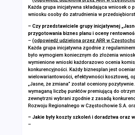
Każda grupa inicjatywna składająca wniosek o 
wniosku osoby do zatrudnienia w przedsiębiors
– Czy przedstawiciele grupy inicjatywnej „Jasn
przygotowania biznes planu i oceny rentownośc
–
(odpowiedź udzielona przez ARR w Częstocho
Każda grupa inicjatywna zgodnie z regulamine
było wymogiem koniecznym do złożenia wniosku
wymienione wnioski każdorazowo ocenia komis
konkurencyjności. Każdy biznesplan jest ocenia
wielowariantowości, efektywności kosztowej, op
„Jasne, że zmiana” został oceniony pozytywnie
wymaganą liczbę punktów premiującą do otrzym
zewnętrzni wybrani zgodnie z zasadą konkurenc
Rozwoju Regionalnego w Częstochowie S.A. ora
– Jakie były koszty szkoleń i doradztwa oraz w
–