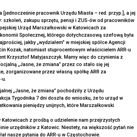
[jednocześnie pracownik Urzędu Miasta – red. przyp.], a jej
 szkoleń, zakupu sprzętu, pensji i ZUS-ów od pracowników
opejskiej Urząd Marszałkowski w Katowicach za
Ekonomii Społecznej, którego dotychczasową szefową była
prościej, jakby „wydziałem” w miejskiej spółce Agencji
rcin Kozak, natomiast stuprocentowym właścicielem ARR-u
ent Krzysztof Matyjaszczyk. Mamy więc do czynienia z
ocjalną „Jasne, że zmiana” przez co stało się jej
je, zorganizowane przez własną spółkę ARR za
-u.
jalnej „Jasne, że zmiana” pochodziły z Urzędu
kcja Tygodnika 7 dni doszła do wniosku, że to urząd w
tkowania pieniędzy unijnych, które Marszałkowski
Katowicach z prośbą o udzielenie nam przejrzystych
inie urzędników z Katowic. Niestety, na większość pytań nie
słał nasze pytania do ARR-u w Częstochowie.