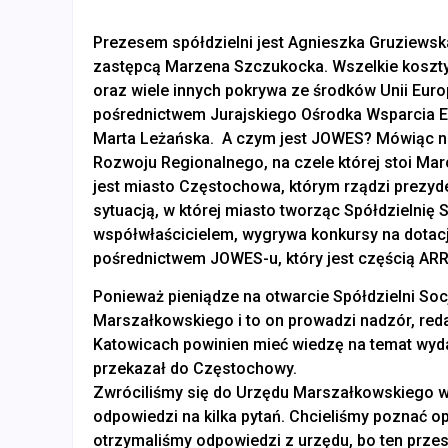
Prezesem spółdzielni jest Agnieszka Gruziewska 
zastępcą Marzena Szczukocka. Wszelkie koszty:
oraz wiele innych pokrywa ze środków Unii Eur
pośrednictwem Jurajskiego Ośrodka Wsparcia 
Marta Leżańska. A czym jest JOWES? Mówiąc naj
Rozwoju Regionalnego, na czele której stoi Ma
jest miasto Częstochowa, którym rządzi prezyd
sytuacją, w której miasto tworząc Spółdzielnię S
współwłaścicielem, wygrywa konkursy na dotac
pośrednictwem JOWES-u, który jest częścią ARR
Ponieważ pieniądze na otwarcie Spółdzielni Soc
Marszałkowskiego i to on prowadzi nadzór, reda
Katowicach powinien mieć wiedzę na temat wyda
przekazał do Częstochowy.
Zwróciliśmy się do Urzędu Marszałkowskiego w 
odpowiedzi na kilka pytań. Chcieliśmy poznać op
otrzymaliśmy odpowiedzi z urzędu, bo ten prze