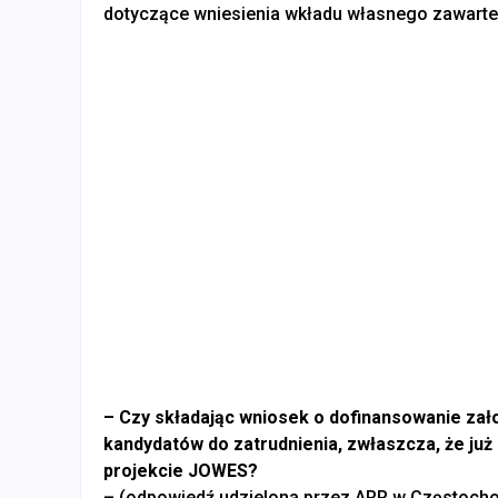
dotyczące wniesienia wkładu własnego zawarte
– Czy składając wniosek o dofinansowanie założ
kandydatów do zatrudnienia, zwłaszcza, że już
projekcie JOWES?
–
(odpowiedź udzielona przez ARR w Częstocho