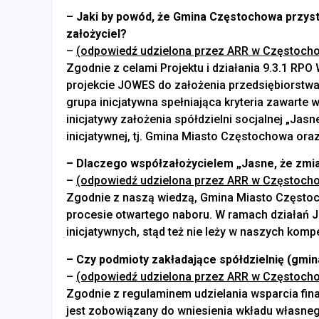
– Jaki by powód, że Gmina Częstochowa przystąp
założyciel?
–
(odpowiedź udzielona przez ARR w Częstocho
Zgodnie z celami Projektu i działania 9.3.1 R
projekcie JOWES do założenia przedsiębiorstwa
grupa inicjatywna spełniająca kryteria zawart
inicjatywy założenia spółdzielni socjalnej „Jas
inicjatywnej, tj. Gmina Miasto Częstochowa ora
– Dlaczego współzałożycielem „Jasne, że zmi
–
(odpowiedź udzielona przez ARR w Częstocho
Zgodnie z naszą wiedzą, Gmina Miasto Częstoch
procesie otwartego naboru. W ramach działań 
inicjatywnych, stąd też nie leży w naszych komp
– Czy podmioty zakładające spółdzielnię (gmina
–
(odpowiedź udzielona przez ARR w Częstocho
Zgodnie z regulaminem udzielania wsparcia fi
jest zobowiązany do wniesienia wkładu własne