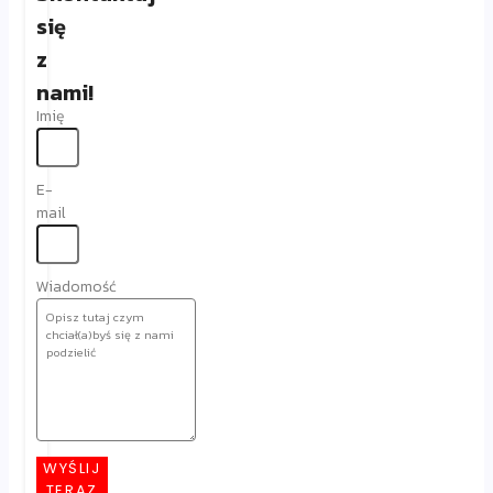
się
z
nami!
Imię
E-
mail
Wiadomość
WYŚLIJ
TERAZ