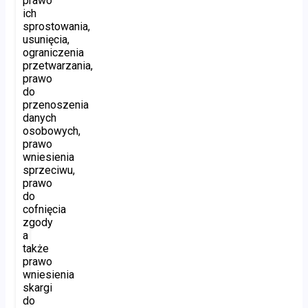
prawo
ich
sprostowania,
usunięcia,
ograniczenia
przetwarzania,
prawo
do
przenoszenia
danych
osobowych,
prawo
wniesienia
sprzeciwu,
prawo
do
cofnięcia
zgody
a
także
prawo
wniesienia
skargi
do