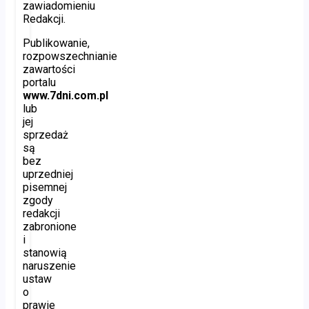
zawiadomieniu
Redakcji.
Publikowanie,
rozpowszechnianie
zawartości
portalu
www.7dni.com.pl
lub
jej
sprzedaż
są
bez
uprzedniej
pisemnej
zgody
redakcji
zabronione
i
stanowią
naruszenie
ustaw
o
prawie