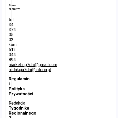
Biuro
reklamy
tel.
34
374
05
02
kom.
512
044
894
marketing7dni@gmail.com
redakcja7dni@interia.pl
Regulamin
i
Polityka
Prywatności
Redakcja
Tygodnika
Regionalnego