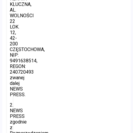
KLUCZNA,
AL.
WOLNOŚCI
22
LOK.
12,
42-
200
CZĘSTOCHOWA,
NIP:
9491638514,
REGON:
240720493
zwanej
dalej
NEWS
PRESS.
2.
NEWS
PRESS
zgodnie
z