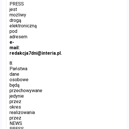
PRESS
jest
możliwy
drogą
elektroniczną
pod
adresem
e-
mail:
redakcja7dni@interia.pl.
8.
Państwa
dane
osobowe
będą
przechowywane
jedynie
przez
okres
realizowania
przez
NEWS
PRESS