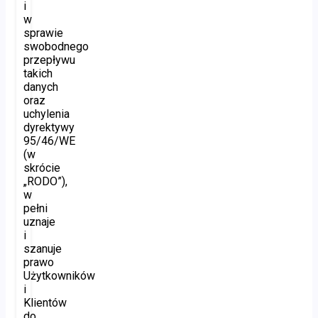
i
w
sprawie
swobodnego
przepływu
takich
danych
oraz
uchylenia
dyrektywy
95/46/WE
(w
skrócie
„RODO”),
w
pełni
uznaje
i
szanuje
prawo
Użytkowników
i
Klientów
do