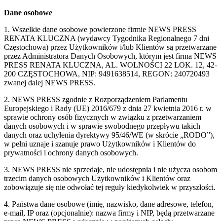
Dane osobowe
1. Wszelkie dane osobowe powierzone firmie NEWS PRESS
RENATA KLUCZNA (wydawcy Tygodnika Regionalnego 7 dni
Częstochowa) przez Użytkowników i/lub Klientów są przetwarzane
przez Administratora Danych Osobowych, którym jest firma NEWS
PRESS RENATA KLUCZNA, AL. WOLNOŚCI 22 LOK. 12, 42-
200 CZĘSTOCHOWA, NIP: 9491638514, REGON: 240720493
zwanej dalej NEWS PRESS.
2. NEWS PRESS zgodnie z Rozporządzeniem Parlamentu
Europejskiego i Rady (UE) 2016/679 z dnia 27 kwietnia 2016 r. w
sprawie ochrony osób fizycznych w związku z przetwarzaniem
danych osobowych i w sprawie swobodnego przepływu takich
danych oraz uchylenia dyrektywy 95/46/WE (w skrócie „RODO”),
w pełni uznaje i szanuje prawo Użytkowników i Klientów do
prywatności i ochrony danych osobowych.
3. NEWS PRESS nie sprzedaje, nie udostępnia i nie użycza osobom
trzecim danych osobowych Użytkowników i Klientów oraz
zobowiązuje się nie odwołać tej reguły kiedykolwiek w przyszłości.
4. Państwa dane osobowe (imię, nazwisko, dane adresowe, telefon,
e-mail, IP oraz (opcjonalnie): nazwa firmy i NIP, będą przetwarzane