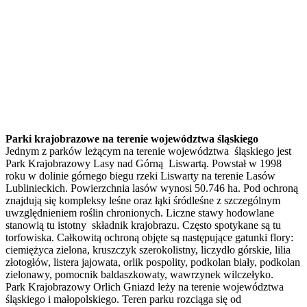
Parki krajobrazowe na terenie województwa śląskiego
Jednym z parków leżącym na terenie województwa śląskiego jest
Park Krajobrazowy Lasy nad Górną Liswartą. Powstał w 1998
roku w dolinie górnego biegu rzeki Liswarty na terenie Lasów
Lublinieckich. Powierzchnia lasów wynosi 50.746 ha. Pod ochroną
znajdują się kompleksy leśne oraz łąki śródleśne z szczególnym
uwzględnieniem roślin chronionych. Liczne stawy hodowlane
stanowią tu istotny składnik krajobrazu. Często spotykane są tu
torfowiska. Całkowitą ochroną objęte są następujące gatunki flory:
ciemiężyca zielona, kruszczyk szerokolistny, liczydło górskie, lilia
złotogłów, listera jajowata, orlik pospolity, podkolan biały, podkolan
zielonawy, pomocnik baldaszkowaty, wawrzynek wilczełyko.
Park Krajobrazowy Orlich Gniazd leży na terenie województwa
śląskiego i małopolskiego. Teren parku rozciąga się od