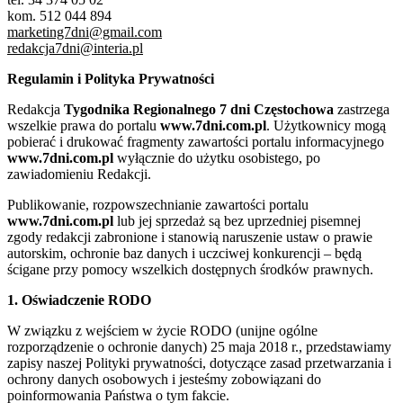
kom. 512 044 894
marketing7dni@gmail.com
redakcja7dni@interia.pl
Regulamin i Polityka Prywatności
Redakcja
Tygodnika Regionalnego 7 dni Częstochowa
zastrzega
wszelkie prawa do portalu
www.7dni.com.pl
. Użytkownicy mogą
pobierać i drukować fragmenty zawartości portalu informacyjnego
www.7dni.com.pl
wyłącznie do użytku osobistego, po
zawiadomieniu Redakcji.
Publikowanie, rozpowszechnianie zawartości portalu
www.7dni.com.pl
lub jej sprzedaż są bez uprzedniej pisemnej
zgody redakcji zabronione i stanowią naruszenie ustaw o prawie
autorskim, ochronie baz danych i uczciwej konkurencji – będą
ścigane przy pomocy wszelkich dostępnych środków prawnych.
1. Oświadczenie RODO
W związku z wejściem w życie RODO (unijne ogólne
rozporządzenie o ochronie danych) 25 maja 2018 r., przedstawiamy
zapisy naszej Polityki prywatności, dotyczące zasad przetwarzania i
ochrony danych osobowych i jesteśmy zobowiązani do
poinformowania Państwa o tym fakcie.