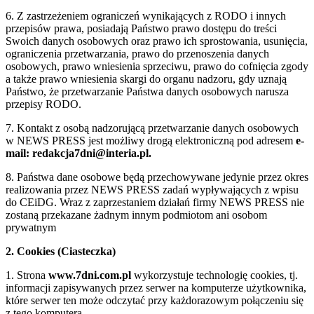
6. Z zastrzeżeniem ograniczeń wynikających z RODO i innych
przepisów prawa, posiadają Państwo prawo dostępu do treści
Swoich danych osobowych oraz prawo ich sprostowania, usunięcia,
ograniczenia przetwarzania, prawo do przenoszenia danych
osobowych, prawo wniesienia sprzeciwu, prawo do cofnięcia zgody
a także prawo wniesienia skargi do organu nadzoru, gdy uznają
Państwo, że przetwarzanie Państwa danych osobowych narusza
przepisy RODO.
7. Kontakt z osobą nadzorującą przetwarzanie danych osobowych
w NEWS PRESS jest możliwy drogą elektroniczną pod adresem
e-
mail: redakcja7dni@interia.pl.
8. Państwa dane osobowe będą przechowywane jedynie przez okres
realizowania przez NEWS PRESS zadań wypływających z wpisu
do CEiDG. Wraz z zaprzestaniem działań firmy NEWS PRESS nie
zostaną przekazane żadnym innym podmiotom ani osobom
prywatnym
2. Cookies (Ciasteczka)
1. Strona
www.7dni.com.pl
wykorzystuje technologię cookies, tj.
informacji zapisywanych przez serwer na komputerze użytkownika,
które serwer ten może odczytać przy każdorazowym połączeniu się
z tego komputera.