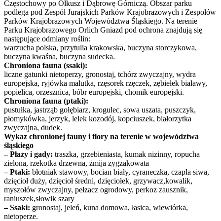
Częstochowy po Olkusz i Dąbrowę Górniczą. Obszar parku
podlega pod Zespół Jurajskich Parków Krajobrazowych i Zespołów
Parków Krajobrazowych Województwa Śląskiego. Na terenie
Parku Krajobrazowego Orlich Gniazd pod ochrona znajdują się
następujące odmiany roślin:
warzucha polska, przytulia krakowska, buczyna storczykowa,
buczyna kwaśna, buczyna sudecka.
Chroniona fauna (ssaki):
liczne gatunki nietoperzy, gronostaj, tchórz zwyczajny, wydra
europejska, ryjówka malutka, rzęsorek rzęczek, zębiełek białawy,
popielica, orzesznica, bóbr europejski, chomik europejski.
Chroniona fauna (ptaki):
pustułka, jastrząb gołębiarz, krogulec, sowa uszata, puszczyk,
płomykówka, jerzyk, lelek kozodój, kopciuszek, białorzytka
zwyczajna, dudek.
Wykaz chronionej fauny i flory na terenie w województwa
śląskiego
– Płazy i gady:
traszka, grzebieniasta, kumak nizinny, ropucha
zielona, rzekotka drzewna, żmija zygzakowata
– Ptaki:
błotniak stawowy, bocian biały, cyraneczka, czapla siwa,
dzięcioł duży, dzięcioł średni, dzięciołek, grzywacz,kowalik,
myszołów zwyczajny, pełzacz ogrodowy, perkoz zausznik,
raniuszek,słowik szary
– Ssaki:
gronostaj, jeleń, kuna domowa, łasica, wiewiórka,
nietoperze.