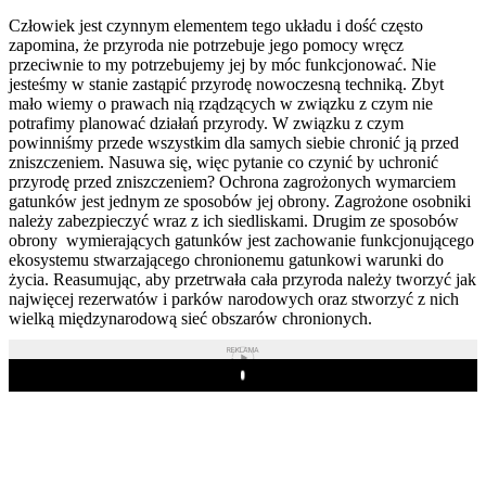
Człowiek jest czynnym elementem tego układu i dość często
zapomina, że przyroda nie potrzebuje jego pomocy wręcz
przeciwnie to my potrzebujemy jej by móc funkcjonować. Nie
jesteśmy w stanie zastąpić przyrodę nowoczesną techniką. Zbyt
mało wiemy o prawach nią rządzących w związku z czym nie
potrafimy planować działań przyrody. W związku z czym
powinniśmy przede wszystkim dla samych siebie chronić ją przed
zniszczeniem. Nasuwa się, więc pytanie co czynić by uchronić
przyrodę przed zniszczeniem? Ochrona zagrożonych wymarciem
gatunków jest jednym ze sposobów jej obrony. Zagrożone osobniki
należy zabezpieczyć wraz z ich siedliskami. Drugim ze sposobów
obrony wymierających gatunków jest zachowanie funkcjonującego
ekosystemu stwarzającego chronionemu gatunkowi warunki do
życia. Reasumując, aby przetrwała cała przyroda należy tworzyć jak
najwięcej rezerwatów i parków narodowych oraz stworzyć z nich
wielką międzynarodową sieć obszarów chronionych.
REKLAMA
Play