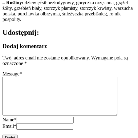
– Rośliny:
dziewięćsił bezłodygowy, goryczka orzęsiona, grążel
żółty, grzebień biały, storczyk plamisty, storczyk krwisty, warzucha
polska, purchawka olbrzymia, śnieżyczka przebiśnieg, rojnik
pospolity.
Udostępnij:
Dodaj komentarz
Twój adres email nie zostanie opublikowany.
Wymagane pola są
oznaczone
*
Message
*
Name
*
Email
*