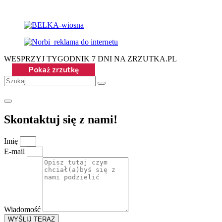
WESPRZYJ TYGODNIK 7 DNI NA ZRZUTKA.PL
Skontaktuj się z nami!
Imię
E-mail
Wiadomość
WYŚLIJ TERAZ