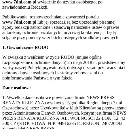
www.7dni.com.pl
wyłącznie do użytku osobistego, po
zawiadomieniu Redakcji.
Publikowanie, rozpowszechnianie zawartości portalu
www.7dni.com.pl
lub jej sprzedaż są bez uprzedniej pisemnej
zgody redakcji zabronione i stanowią naruszenie ustaw o prawie
autorskim, ochronie baz danych i uczciwej konkurencji – będą
ścigane przy pomocy wszelkich dostępnych środków prawnych.
1. Oświadczenie RODO
W związku z wejściem w życie RODO (unijne ogólne
rozporządzenie o ochronie danych) 25 maja 2018 r., przedstawiamy
zapisy naszej Polityki prywatności, dotyczące zasad przetwarzania i
ochrony danych osobowych i jesteśmy zobowiązani do
poinformowania Państwa o tym fakcie.
Dane osobowe
1. Wszelkie dane osobowe powierzone firmie NEWS PRESS
RENATA KLUCZNA (wydawcy Tygodnika Regionalnego 7 dni
Częstochowa) przez Użytkowników i/lub Klientów są przetwarzane
przez Administratora Danych Osobowych, którym jest firma NEWS
PRESS RENATA KLUCZNA, AL. WOLNOŚCI 22 LOK. 12, 42-
200 CZĘSTOCHOWA, NIP: 9491638514, REGON: 240720493
zwanej dalej NEWS PRESS.