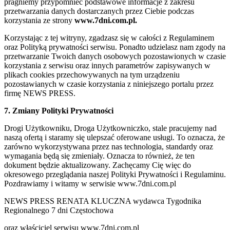
pragniemy przypomnieć podstawowe informacje z zakresu
przetwarzania danych dostarczanych przez Ciebie podczas
korzystania ze strony
www.7dni.com.pl.
Korzystając z tej witryny, zgadzasz się w całości z Regulaminem
oraz Polityką prywatności serwisu. Ponadto udzielasz nam zgody na
przetwarzanie Twoich danych osobowych pozostawionych w czasie
korzystania z serwisu oraz innych parametrów zapisywanych w
plikach cookies przechowywanych na tym urządzeniu
pozostawianych w czasie korzystania z niniejszego portalu przez
firmę NEWS PRESS.
7. Zmiany Polityki Prywatności
Drogi Użytkowniku, Droga Użytkowniczko, stale pracujemy nad
naszą ofertą i staramy się ulepszać oferowane usługi. To oznacza, że
zarówno wykorzystywana przez nas technologia, standardy oraz
wymagania będą się zmieniały. Oznacza to również, że ten
dokument będzie aktualizowany. Zachęcamy Cię więc do
okresowego przeglądania naszej Polityki Prywatności i Regulaminu.
Pozdrawiamy i witamy w serwisie www.7dni.com.pl
NEWS PRESS RENATA KLUCZNA wydawca Tygodnika
Regionalnego 7 dni Częstochowa
oraz właściciel serwisu www.7dni.com.pl